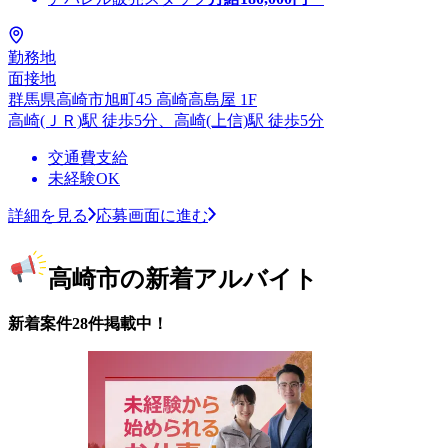
勤務地
面接地
群馬県高崎市旭町45 高崎高島屋 1F
高崎(ＪＲ)駅 徒歩5分、高崎(上信)駅 徒歩5分
交通費支給
未経験OK
詳細を見る
応募画面に進む
高崎市の新着アルバイト
新着案件28件掲載中！