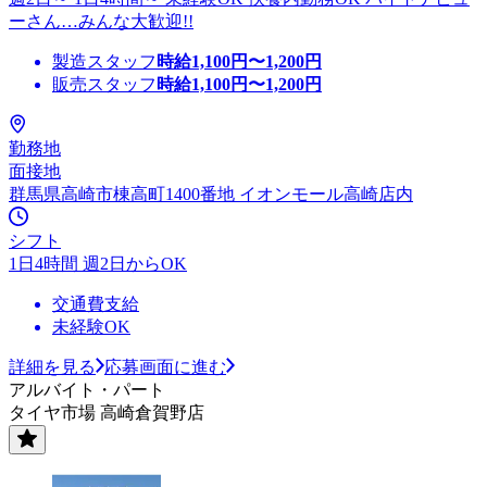
ーさん…みんな大歓迎!!
製造スタッフ
時給
1,100
円〜
1,200
円
販売スタッフ
時給
1,100
円〜
1,200
円
勤務地
面接地
群馬県高崎市棟高町1400番地 イオンモール高崎店内
シフト
1日4時間 週2日からOK
交通費支給
未経験OK
詳細を見る
応募画面に進む
アルバイト・パート
タイヤ市場 高崎倉賀野店