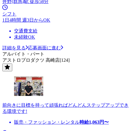
井野(群馬)駅 徒歩58分
シフト
1日4時間 週3日からOK
交通費支給
未経験OK
詳細を見る
応募画面に進む
アルバイト・パート
アストロプロダクツ 高崎店[124]
前向きに目標を持って頑張ればどんどんステップアップでき
る環境です!
販売・ファッション・レンタル
時給
1,063
円〜