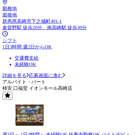
勤務地
面接地
群馬県高崎市下之城町491-1
倉賀野駅 徒歩20分、南高崎駅 徒歩30分
シフト
1日3時間 週2日からOK
交通費支給
未経験OK
詳細を見る
応募画面に進む
アルバイト・パート
柿安 口福堂 イオンモール高崎店
週2日～ 1日4時間～ 未経験OK 扶養内勤務OK バイトデビュ