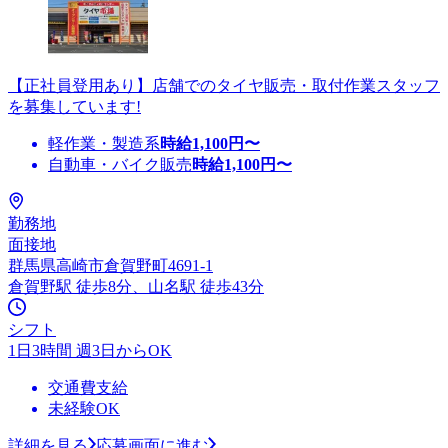
【正社員登用あり】店舗でのタイヤ販売・取付作業スタッフ
を募集しています!
軽作業・製造系
時給
1,100
円〜
自動車・バイク販売
時給
1,100
円〜
勤務地
面接地
群馬県高崎市倉賀野町4691-1
倉賀野駅 徒歩8分、山名駅 徒歩43分
シフト
1日3時間 週3日からOK
交通費支給
未経験OK
詳細を見る
応募画面に進む