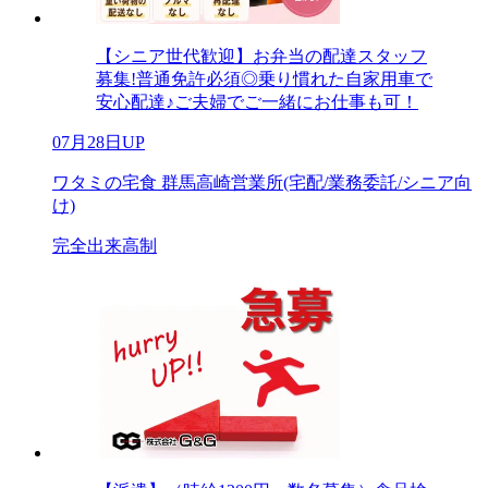
【シニア世代歓迎】お弁当の配達スタッフ
募集!普通免許必須◎乗り慣れた自家用車で
安心配達♪ご夫婦でご一緒にお仕事も可！
07月28日UP
ワタミの宅食 群馬高崎営業所(宅配/業務委託/シニア向
け)
完全出来高制