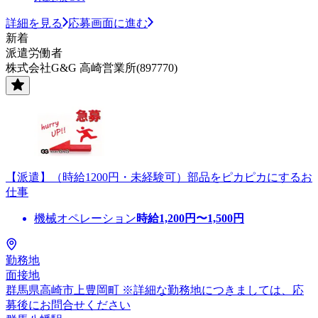
詳細を見る
応募画面に進む
新着
派遣労働者
株式会社G&G 高崎営業所(897770)
【派遣】（時給1200円・未経験可）部品をピカピカにするお
仕事
機械オペレーション
時給
1,200
円〜
1,500
円
勤務地
面接地
群馬県高崎市上豊岡町 ※詳細な勤務地につきましては、応
募後にお問合せください