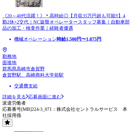
《20～40代活躍！》＊高時給◎【月収35万円超も可能‼】4
勤2休×2交代｜NC旋盤オペレータースタッフ募集！自動車部
品の加工・検査作業｜経験者優遇
機械オペレーション
時給
1,500
円〜
1,875
円
勤務地
面接地
群馬県高崎市倉賀野
倉賀野駅、高崎商科大学前駅
交通費支給
詳細を見る
応募画面に進む
派遣労働者
応募番号[MB]224-3_071：株式会社セントラルサービス 本
社採用係