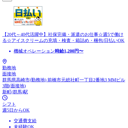
【20代～40代活躍中】社保完備・派遣のお仕事☆週5で働け
る☆アイスクリームの充填・検査・箱詰め・梱包/日払いOK
機械オペレーション
時給
1,200
円〜
勤務地
面接地
群馬県高崎市(勤務地) 前橋市元総社町一丁目2番地3 MMビル
3階(面接地)
新町(群馬)駅
シフト
週5日からOK
交通費支給
未経験OK