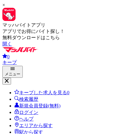
×
マッハバイトアプリ
アプリでお得にバイト探し！
無料ダウンロードはこちら
開く
0
キープ
メニュー
キープした求人を見る
0
検索履歴
新規会員登録(無料)
ログイン
ヘルプ
エリアから探す
駅から探す