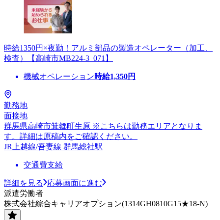
時給1350円×夜勤！アルミ部品の製造オペレーター（加工、
検査）【高崎市MB224-3_071】
機械オペレーション
時給
1,350
円
勤務地
面接地
群馬県高崎市箕郷町生原 ※こちらは勤務エリアとなりま
す。詳細は原稿内をご確認ください。
JR上越線/吾妻線 群馬総社駅
交通費支給
詳細を見る
応募画面に進む
派遣労働者
株式会社綜合キャリアオプション(1314GH0810G15★18-N)