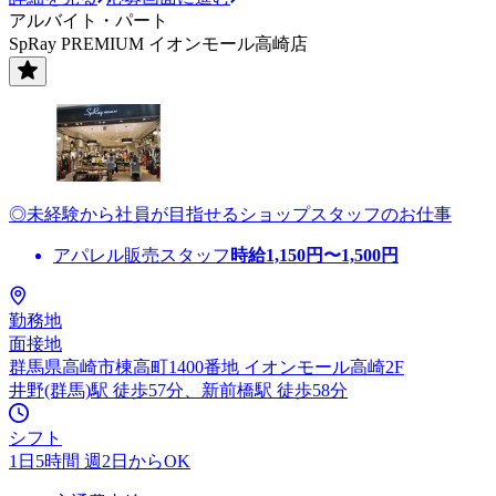
アルバイト・パート
SpRay PREMIUM イオンモール高崎店
◎未経験から社員が目指せるショップスタッフのお仕事
アパレル販売スタッフ
時給
1,150
円〜
1,500
円
勤務地
面接地
群馬県高崎市棟高町1400番地 イオンモール高崎2F
井野(群馬)駅 徒歩57分、新前橋駅 徒歩58分
シフト
1日5時間 週2日からOK