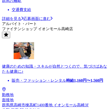
群馬八幡駅
交通費支給
詳細を見る
応募画面に進む
アルバイト・パート
ファイテンショップ イオンモール高崎店
健康のための知識・スキルが自然とつくので、気づけばあな
たも健康に♪
販売・ファッション・レンタル
時給
1,160
円〜
1,560
円
勤務地
面接地
群馬県高崎市棟高町1400番地 イオンモール高崎3F