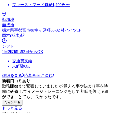
ファーストフード
時給
1,200
円〜
勤務地
面接地
栃木県宇都宮市御幸ヶ原町68-32 林ハイツ1F
岡本(栃木)駅
シフト
1日2時間 週2日からOK
交通費支給
未経験OK
詳細を見る
応募画面に進む
新着口コミあり
勤務開始まで緊張していましたが 覚える事や決まり事を時
前に研修 してイメージトレーニングをして 初日を迎える事
ができ、とても、 良かったです、
もっと見る
もっと見る