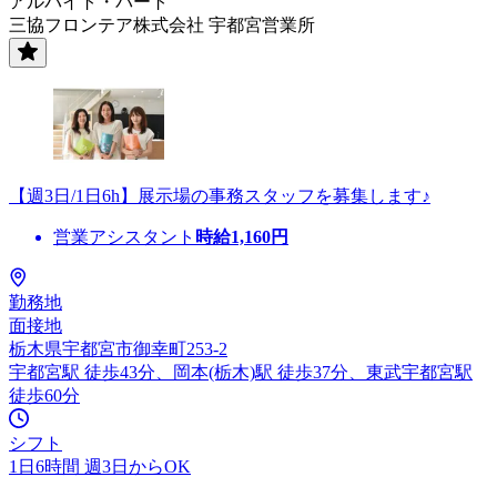
アルバイト・パート
三協フロンテア株式会社 宇都宮営業所
【週3日/1日6h】展示場の事務スタッフを募集します♪
営業アシスタント
時給
1,160
円
勤務地
面接地
栃木県宇都宮市御幸町253-2
宇都宮駅 徒歩43分、岡本(栃木)駅 徒歩37分、東武宇都宮駅
徒歩60分
シフト
1日6時間 週3日からOK