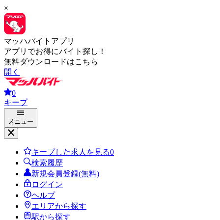
×
マッハバイトアプリ
アプリでお得にバイト探し！
無料ダウンロードはこちら
開く
0
キープ
メニュー
キープした求人を見る
0
検索履歴
新規会員登録(無料)
ログイン
ヘルプ
エリアから探す
駅から探す