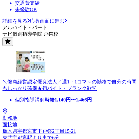
交通費支給
未経験OK
詳細を見る
応募画面に進む
アルバイト・パート
ナビ個別指導学院 戸祭校
＼健康経営認定優良法人／週1・1コマ～の勤務で自分の時間
もしっかり確保★初バイト・ブランク歓迎
個別指導講師
時給
1,140
円〜
1,466
円
勤務地
面接地
栃木県宇都宮市下戸祭2丁目15-21
東武宇都宮駅より車で6分