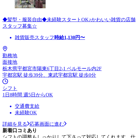
◆髪型・服装自由◆未経験スタートOK♪かわいい雑貨の店舗
スタッフ募集☆
雑貨販売スタッフ
時給
1,130
円〜
勤務地
面接地
栃木県宇都宮市陽東6丁目2-1 ベルモール内2F
宇都宮駅 徒歩39分、東武宇都宮駅 徒歩0分
シフト
1日8時間 週5日からOK
交通費支給
未経験OK
詳細を見る
応募画面に進む
新着口コミあり
シフトの調整もしっかりして下さって対応してくれます。仕