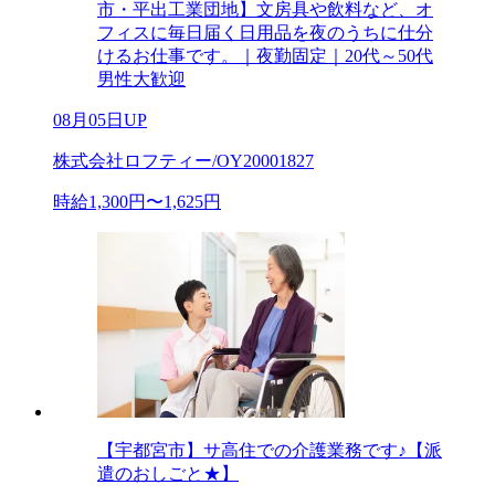
市・平出工業団地】文房具や飲料など、オ
フィスに毎日届く日用品を夜のうちに仕分
けるお仕事です。｜夜勤固定｜20代～50代
男性大歓迎
08月05日UP
株式会社ロフティー/OY20001827
時給1,300円〜1,625円
【宇都宮市】サ高住での介護業務です♪【派
遣のおしごと★】