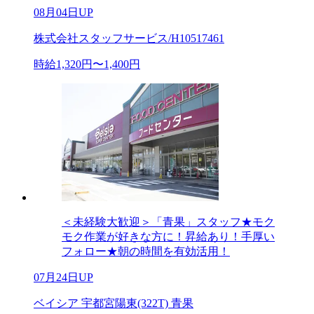
08月04日UP
株式会社スタッフサービス/H10517461
時給1,320円〜1,400円
＜未経験大歓迎＞「青果」スタッフ★モク
モク作業が好きな方に！昇給あり！手厚い
フォロー★朝の時間を有効活用！
07月24日UP
ベイシア 宇都宮陽東(322T) 青果