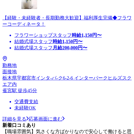
【経験・未経験者・長期勤務大歓迎】福利厚生完備◆フラワ
ーコーディネータ！
フラワーショップスタッフ
時給
1,150
円〜
結婚式場スタッフ
時給
1,150
円〜
結婚式場スタッフ
月給
200,000
円〜
勤務地
面接地
栃木県宇都宮市インタ-パ-ク6-2-6 インターパークヒルズスク
エア内
雀宮駅 徒歩45分
交通費支給
未経験OK
詳細を見る
応募画面に進む
新着口コミあり
【職場雰囲気】気さくな方ばかりなので安心して働けると思