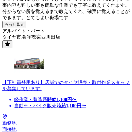
事内容も難しい事も簡単な作業でも丁寧に教えてくれます。
分からない所を覚えるまで教えてくれ、確実に覚えることが
できます。とてもよい職場です
もっと見る
アルバイト・パート
タイヤ市場 宇都宮西川田店
【正社員登用あり】店舗でのタイヤ販売・取付作業スタッフ
を募集しています!
軽作業・製造系
時給
1,100
円〜
自動車・バイク販売
時給
1,100
円〜
勤務地
面接地