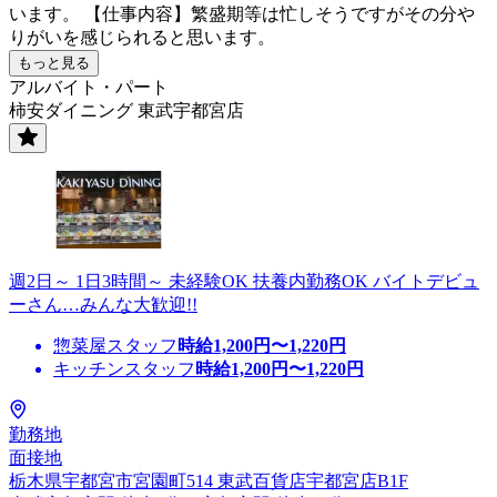
います。 【仕事内容】繁盛期等は忙しそうですがその分や
りがいを感じられると思います。
もっと見る
アルバイト・パート
柿安ダイニング 東武宇都宮店
週2日～ 1日3時間～ 未経験OK 扶養内勤務OK バイトデビュ
ーさん…みんな大歓迎!!
惣菜屋スタッフ
時給
1,200
円〜
1,220
円
キッチンスタッフ
時給
1,200
円〜
1,220
円
勤務地
面接地
栃木県宇都宮市宮園町514 東武百貨店宇都宮店B1F