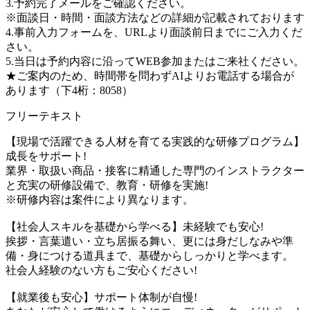
3.予約完了メールをご確認ください。
※面談日・時間・面談方法などの詳細が記載されております
4.事前入力フォームを、URLより面談前日までにご入力くだ
さい。
5.当日は予約内容に沿ってWEB参加またはご来社ください。
★ご案内のため、時間帯を問わずAIよりお電話する場合が
あります（下4桁：8058）
フリーテキスト
【現場で活躍できる人材を育てる実践的な研修プログラム】
成長をサポート!
業界・取扱い商品・接客に精通した専門のインストラクター
と充実の研修設備で、教育・研修を実施!
※研修内容は案件により異なります。
【社会人スキルを基礎から学べる】未経験でも安心!
挨拶・言葉遣い・立ち居振る舞い、更には身だしなみや準
備・身につける道具まで、基礎からしっかりと学べます。
社会人経験のない方もご安心ください!
【就業後も安心】サポート体制が自慢!