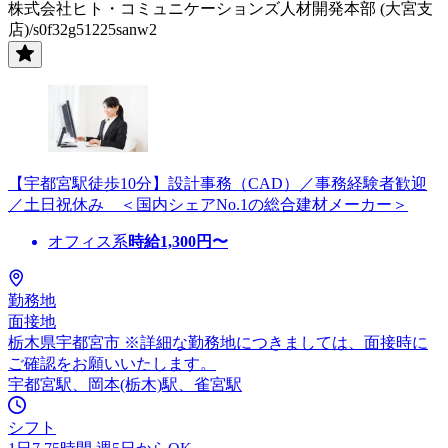
株式会社ヒト・コミュニケーションズ人材開発本部 (大宮支
店)/s0f32g51225sanw2
【宇都宮駅徒歩10分】設計事務（CAD）／事務経験者歓迎
／土日祝休み ＜国内シェアNo.1の総合建材メーカー＞
オフィス系
時給
1,300
円〜
勤務地
面接地
栃木県宇都宮市 ※詳細な勤務地につきましては、面接時に
ご確認をお願いいたします。
宇都宮駅、岡本(栃木)駅、雀宮駅
シフト