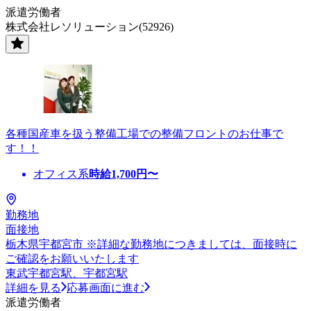
派遣労働者
株式会社レソリューション(52926)
各種国産車を扱う整備工場での整備フロントのお仕事で
す！！
オフィス系
時給
1,700
円〜
勤務地
面接地
栃木県宇都宮市 ※詳細な勤務地につきましては、面接時に
ご確認をお願いいたします
東武宇都宮駅、宇都宮駅
詳細を見る
応募画面に進む
派遣労働者