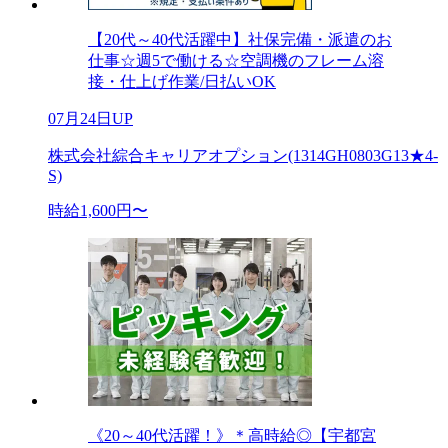
【20代～40代活躍中】社保完備・派遣のお
仕事☆週5で働ける☆空調機のフレーム溶
接・仕上げ作業/日払いOK
07月24日UP
株式会社綜合キャリアオプション(1314GH0803G13★4-
S)
時給1,600円〜
《20～40代活躍！》＊高時給◎【宇都宮