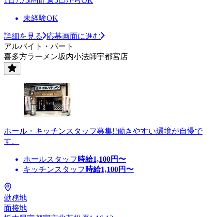
1日7.75時間 週5日からOK
未経験OK
詳細を見る
応募画面に進む
アルバイト・パート
喜多方ラーメン坂内小法師宇都宮店
ホール・キッチンスタッフ募集!!働きやすい環境が自慢で
す。
ホールスタッフ
時給
1,100
円〜
キッチンスタッフ
時給
1,100
円〜
勤務地
面接地