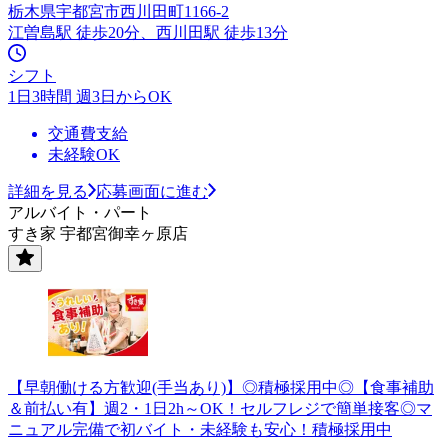
栃木県宇都宮市西川田町1166-2
江曽島駅 徒歩20分、西川田駅 徒歩13分
シフト
1日3時間 週3日からOK
交通費支給
未経験OK
詳細を見る
応募画面に進む
アルバイト・パート
すき家 宇都宮御幸ヶ原店
【早朝働ける方歓迎(手当あり)】◎積極採用中◎【食事補助
＆前払い有】週2・1日2h～OK！セルフレジで簡単接客◎マ
ニュアル完備で初バイト・未経験も安心！積極採用中