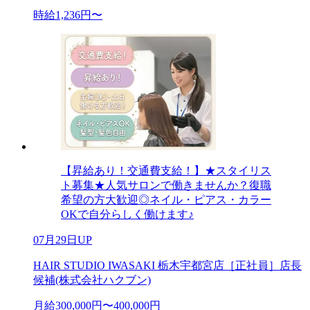
時給1,236円〜
【昇給あり！交通費支給！】★スタイリス
ト募集★人気サロンで働きませんか？復職
希望の方大歓迎◎ネイル・ピアス・カラー
OKで自分らしく働けます♪
07月29日UP
HAIR STUDIO IWASAKI 栃木宇都宮店［正社員］店長
候補(株式会社ハクブン)
月給300,000円〜400,000円