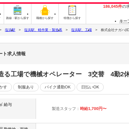
186,045件
の
す
路線・駅から探す
職種から探す
特徴から探す
キー
塩浜駅
塩浜駅、軽作業・製造系
塩浜駅、工場
株式会社ナガハ(ID:
パート求人情報
を造る工場で機械オペレーター 3交替 4勤2
かす
制服あり
バイク通勤OK
日払いOK
給与
製造スタッフ：
時給1,700円〜