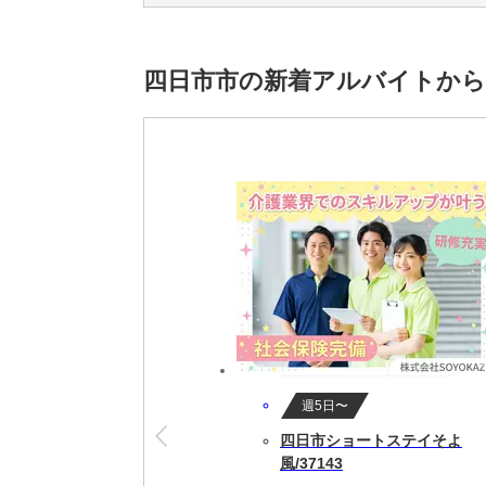
◇更衣室ロッカー使用可
◇休憩室食堂使用可※原則禁煙
（喫煙のみを目的とした喫煙場所あり）
四日市市の新着アルバイトから
派遣が初めての方も、遠方からのご応募も、
◎個室寮完備
◎週払いOK ※規定あり
◎県外からの赴任旅費全額会社負担 ※規定
◎原付・自転車貸出あり
◎社会保険完備
ご相談ください！
※この求人は派遣求人です。
***
☆ナガハならきっと見つかる♪
組立・加工・検査などの製造系のお仕事から
梱包・仕分け・ピッキング・検品の倉庫系
週5日〜
その他、軽作業系のお仕事や
四日市ショートステイそよ
土日祝休み・ゴールデンウィーク、
風/37143
夏季、冬季など長期休暇のあるお仕事から