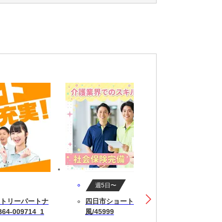
週5日〜
トリーパートナ
四日市ショートステイそよ
4-009714_1
風/45999