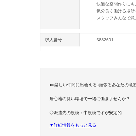
快適な空間作りにも
気分良く働ける場所
スタッフみんなで意
求人番号
6882601
●○楽しい仲間に出会える♪頑張るあなたの意
居心地の良い職場で一緒に働きませんか？
◇派遣先の規模：中規模ですが安定的
◇職場の規模：10人ほど（男8：女2）
▼詳細情報をもっと見る
◇雰囲気：幅広い年代がいて働きやすい
◇定着性：安定的