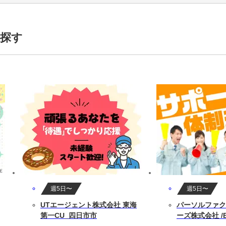
探す
ご安心ください！
あり
週5日〜
週5日〜
UTエージェント株式会社 東海
パーソルファク
第一CU_四日市市
ーズ株式会社 /B6