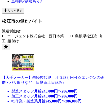
島根県×制服あり
もっと見る
松江市の似たバイト
派遣労働者
UTエージェント株式会社 西日本第一CU_島根県松江市_加
工･組付け
【大手メーカー】未経験歓迎！月収28万円可☆エンジンの研
磨・バリ取りなど！日勤＆土日休み♪
製造スタッフ
月給
245,000
円〜
286,000
円
加工スタッフ
月給
245,000
円〜
286,000
円
軽作業・製造系
月給
245,000
円〜
286,000
円