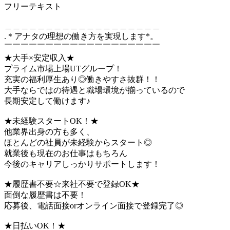
フリーテキスト
＿＿＿＿＿＿＿＿＿＿＿＿＿＿＿＿＿＿＿
.＊アナタの理想の働き方を実現します*。
￣￣￣￣￣￣￣￣￣￣￣￣￣￣￣￣￣￣￣
★大手×安定収入★
プライム市場上場UTグループ！
充実の福利厚生あり◎働きやすさ抜群！！
大手ならではの待遇と職場環境が揃っているので
長期安定して働けます♪
★未経験スタートOK！★
他業界出身の方も多く、
ほとんどの社員が未経験からスタート◎
就業後も現在のお仕事はもちろん
今後のキャリアしっかりサポートします！
★履歴書不要☆来社不要で登録OK★
面倒な履歴書は不要！
応募後、電話面接orオンライン面接で登録完了◎
★日払いOK！★