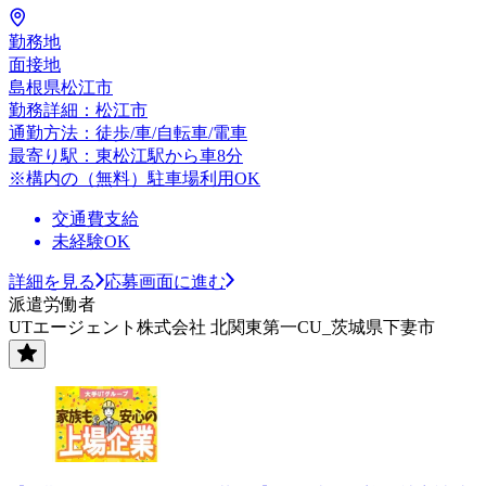
勤務地
面接地
島根県松江市
勤務詳細：松江市
通勤方法：徒歩/車/自転車/電車
最寄り駅：東松江駅から車8分
※構内の（無料）駐車場利用OK
交通費支給
未経験OK
詳細を見る
応募画面に進む
派遣労働者
UTエージェント株式会社 北関東第一CU_茨城県下妻市