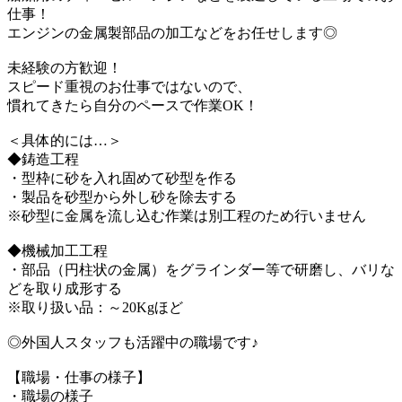
仕事！
エンジンの金属製部品の加工などをお任せします◎
未経験の方歓迎！
スピード重視のお仕事ではないので、
慣れてきたら自分のペースで作業OK！
＜具体的には…＞
◆鋳造工程
・型枠に砂を入れ固めて砂型を作る
・製品を砂型から外し砂を除去する
※砂型に金属を流し込む作業は別工程のため行いません
◆機械加工工程
・部品（円柱状の金属）をグラインダー等で研磨し、バリな
どを取り成形する
※取り扱い品：～20Kgほど
◎外国人スタッフも活躍中の職場です♪
【職場・仕事の様子】
・職場の様子