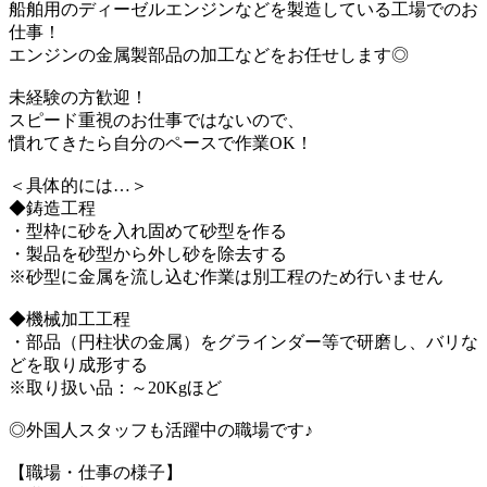
船舶用のディーゼルエンジンなどを製造している工場でのお
仕事！
エンジンの金属製部品の加工などをお任せします◎
未経験の方歓迎！
スピード重視のお仕事ではないので、
慣れてきたら自分のペースで作業OK！
＜具体的には…＞
◆鋳造工程
・型枠に砂を入れ固めて砂型を作る
・製品を砂型から外し砂を除去する
※砂型に金属を流し込む作業は別工程のため行いません
◆機械加工工程
・部品（円柱状の金属）をグラインダー等で研磨し、バリな
どを取り成形する
※取り扱い品：～20Kgほど
◎外国人スタッフも活躍中の職場です♪
【職場・仕事の様子】