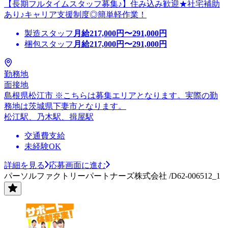
【長期フルタイムスタッフ募集♪】住み込み歓迎★社宅補助
あり♪キャリア支援制度◎簡単軽作業！
製造スタッフ
月給
217,000
円〜
291,000
円
梱包スタッフ
月給
217,000
円〜
291,000
円
勤務地
面接地
島根県松江市 ※こちらは募集エリアとなります。実際の勤
務地は茨城県下妻市となります。
松江駅、乃木駅、揖屋駅
交通費支給
未経験OK
詳細を見る
応募画面に進む
パーソルファクトリーパートナーズ株式会社 /D62-006512_1