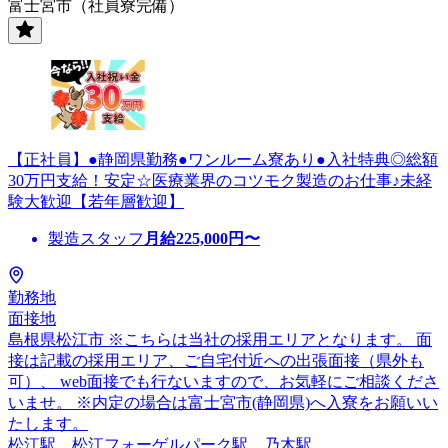
富士宮市（社員寮完備）
【正社員】●静岡県勤務●ワンルーム寮あり●入社特典◎総額
30万円支給！安定☆医療業界のコツモク製造のお仕事♪未経
験大歓迎【若年層歓迎】
製造スタッフ
月給
225,000
円〜
勤務地
面接地
島根県松江市 ※こちらは当社の採用エリアとなります。 面
接は記載の採用エリア、ご自宅付近への出張面接（県外も
可）、 web面接でも行ないますので、お気軽にご相談くださ
いませ。 ※内定の場合は富士宮市(静岡県)へ入寮をお願いい
たします。
松江駅、松江フォーゲルパーク駅、乃木駅