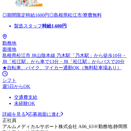
◎期間限定時給1600円◎島根県松江市/寮費無料
製造スタッフ
時給
1,600
円
勤務地
面接地
島根県松江市 JR山陰本線 乃木駅「乃木駅」から徒歩10分・
JR「松江駅」から車で13分・JR「松江駅」からバスで20分
★自転車、バイク、マイカー通勤OK（無料駐車場あり）
シフト
週5日からOK
交通費支給
未経験OK
詳細を見る
応募画面に進む
正社員
アルムメディカルサポート株式会社 A06_63※勤務地:静岡県