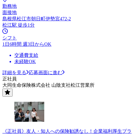
勤務地
面接地
島根県松江市朝日町伊勢宮472-2
松江駅 徒歩1分
シフト
1日6時間 週3日からOK
交通費支給
未経験OK
詳細を見る
応募画面に進む
正社員
大同生命保険株式会社 山陰支社松江営業所
《正社員》友人・知人への保険勧誘なし！企業福利厚生プラ