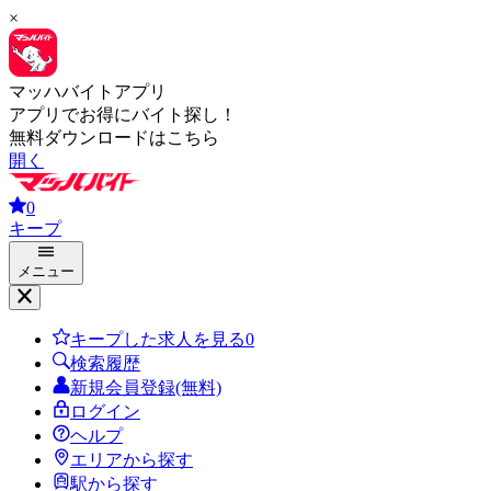
×
マッハバイトアプリ
アプリでお得にバイト探し！
無料ダウンロードはこちら
開く
0
キープ
メニュー
キープした求人を見る
0
検索履歴
新規会員登録(無料)
ログイン
ヘルプ
エリアから探す
駅から探す