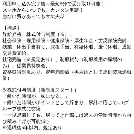
利用申し込み完了後～最短5分で受け取り可能！
スマホからいつでも、カンタン申請！
急な出費があっても大丈夫◎
【待遇】
昇給昇格、株式付与制度（※）、
社会保険・雇用保険・健康保険・厚生年金・労災保険完備、
残業、休出手当有り、深夜手当、有給休暇、慶弔休暇、通勤
交通費支給、
社宅完備（※規定あり）、制服貸与（制服着用の職場の
み）、従業員持株会、
資格取得制度あり、定年満60歳（再雇用として原則65歳迄就
業）
※株式付与制度（新制度スタート）
「働いた時間が、株になる。」
・働いた時間がポイントとして貯まり、累計に応じてUTグ
ループ株式に交換
・一度退職しても、戻ってきた際には過去の労働時間から再
び積み上げが可能(※)
※退職後5年以内、規定あり