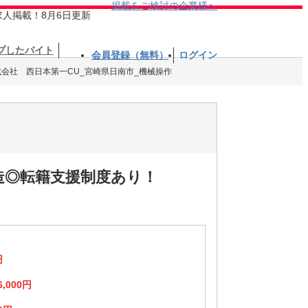
掲載をご検討の企業様へ
求人掲載！8月6日更新
プしたバイト
会員登録（無料）
ログイン
式会社 西日本第一CU_宮崎県日南市_機械操作
造◎転籍支援制度あり！
円
6,000円