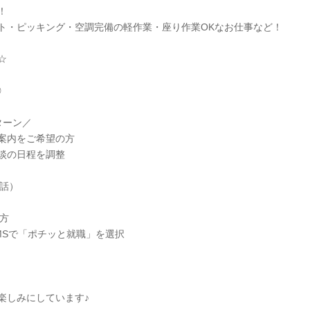
！
ト・ピッキング・空調完備の軽作業・座り作業OKなお仕事など！
☆
◎
ターン／
案内をご希望の方
談の日程を調整
電話）
方
MSで「ポチッと就職」を選択
楽しみにしています♪