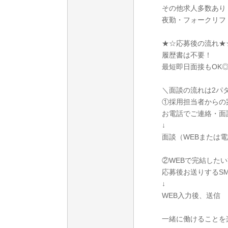
その他求人多数あり
夜勤・フォークリフ
★☆応募後の流れ★
履歴書は不要！
最短即日面接もOK
＼面談の流れは2パ
①採用担当者からの
お電話でご連絡・面
↓
面談（WEBまたは
②WEBで完結したい
応募後お送りするS
↓
WEB入力後、送信
一緒に働けることを