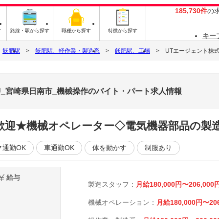
185,730件
の
す
路線・駅から探す
職種から探す
特徴から探す
キー
飫肥駅
飫肥駅、軽作業・製造系
飫肥駅、工場
UTエージェント株
U_宮崎県日南市_機械操作のバイト・パート求人情報
歓迎★機械オペレーター◇電気機器部品の製
ク通勤OK
車通勤OK
体を動かす
制服あり
給与
製造スタッフ：
月給180,000円〜206,000
機械オペレーション：
月給180,000円〜20