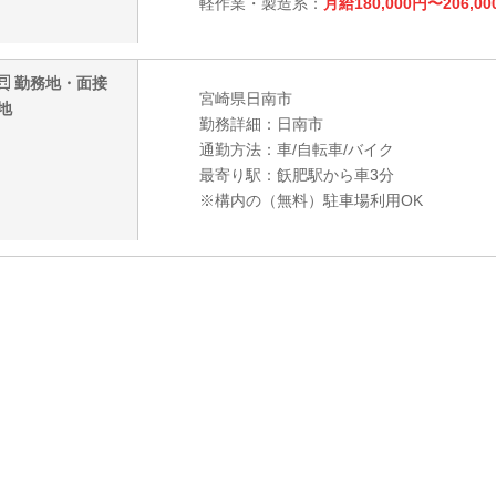
軽作業・製造系：
月給180,000円〜206,00
勤務地・面接
宮崎県日南市
地
勤務詳細：日南市
通勤方法：車/自転車/バイク
最寄り駅：飫肥駅から車3分
※構内の（無料）駐車場利用OK