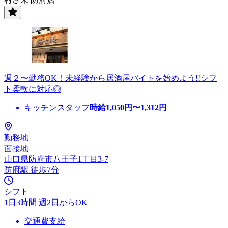
週２〜勤務OK！未経験から居酒屋バイトを始めよう!!シフ
ト柔軟に対応◎
キッチンスタッフ
時給
1,050
円〜
1,312
円
勤務地
面接地
山口県防府市八王子1丁目3-7
防府駅 徒歩7分
シフト
1日3時間 週2日からOK
交通費支給