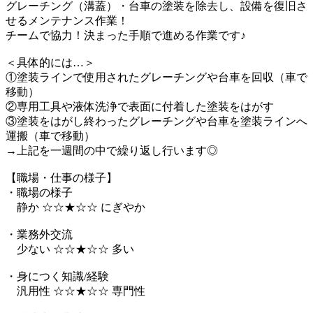
グレーチング（溝蓋）・台車の塗装を除去し、設備を復旧さ
せるメンテナンス作業！
チームで協力！決まった手順で進める作業です♪
＜具体的には…＞
①塗装ラインで使用されたグレーチングや台車を回収（車で
移動）
②専用工具や液体洗浄で表面に付着した塗装をはがす
③塗装をはがし終わったグレーチングや台車を塗装ラインへ
運搬（車で移動）
→上記を一週間の中で繰り返し行います◎
【職場・仕事の様子】
・職場の様子
静か ☆☆★☆☆ にぎやか
・業務外交流
少ない ☆☆★☆☆ 多い
・身につく知識/経験
汎用性 ☆☆★☆☆ 専門性