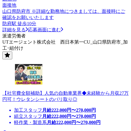
面接地
山口県防府市 ※詳細な勤務地につきましては、面接時にご
確認をお願いいたします
防府駅 徒歩10分
詳細を見る
応募画面に進む
派遣労働者
UTエージェント株式会社 西日本第一CU_山口県防府市_加
工･組付け
【社宅費全額補助】人気の自動車業界◆未経験から月収27万
円可！ウレタンシートのバリ取り◎
加工スタッフ
月給
222,000
円〜
270,000
円
組立スタッフ
月給
222,000
円〜
270,000
円
軽作業・製造系
月給
222,000
円〜
270,000
円