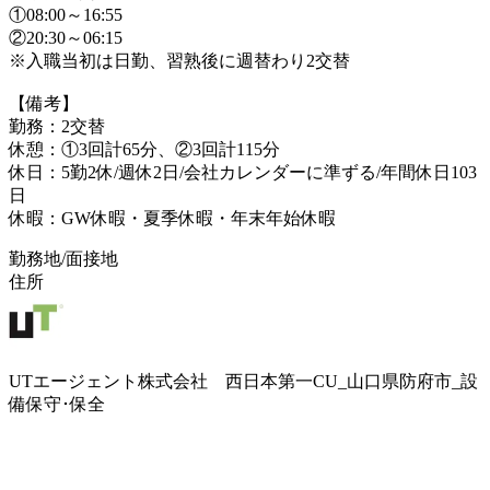
①08:00～16:55
②20:30～06:15
※入職当初は日勤、習熟後に週替わり2交替
【備考】
勤務：2交替
休憩：①3回計65分、②3回計115分
休日：5勤2休/週休2日/会社カレンダーに準ずる/年間休日103
日
休暇：GW休暇・夏季休暇・年末年始休暇
勤務地/面接地
住所
UTエージェント株式会社 西日本第一CU_山口県防府市_設
備保守･保全