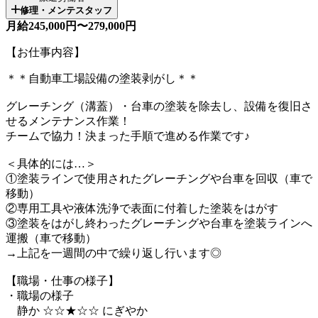
修理・メンテスタッフ
月給245,000円〜279,000円
【お仕事内容】
＊＊自動車工場設備の塗装剥がし＊＊
グレーチング（溝蓋）・台車の塗装を除去し、設備を復旧さ
せるメンテナンス作業！
チームで協力！決まった手順で進める作業です♪
＜具体的には…＞
①塗装ラインで使用されたグレーチングや台車を回収（車で
移動）
②専用工具や液体洗浄で表面に付着した塗装をはがす
③塗装をはがし終わったグレーチングや台車を塗装ラインへ
運搬（車で移動）
→上記を一週間の中で繰り返し行います◎
【職場・仕事の様子】
・職場の様子
静か ☆☆★☆☆ にぎやか