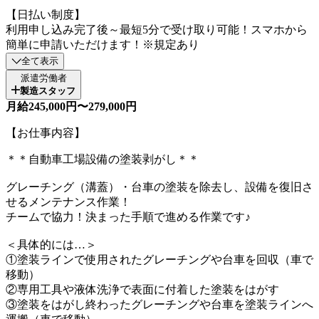
【日払い制度】
利用申し込み完了後～最短5分で受け取り可能！スマホから
簡単に申請いただけます！※規定あり
全て表示
派遣労働者
製造スタッフ
月給245,000円〜279,000円
【お仕事内容】
＊＊自動車工場設備の塗装剥がし＊＊
グレーチング（溝蓋）・台車の塗装を除去し、設備を復旧さ
せるメンテナンス作業！
チームで協力！決まった手順で進める作業です♪
＜具体的には…＞
①塗装ラインで使用されたグレーチングや台車を回収（車で
移動）
②専用工具や液体洗浄で表面に付着した塗装をはがす
③塗装をはがし終わったグレーチングや台車を塗装ラインへ