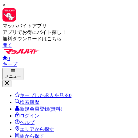
×
マッハバイトアプリ
アプリでお得にバイト探し！
無料ダウンロードはこちら
開く
0
キープ
メニュー
キープした求人を見る
0
検索履歴
新規会員登録(無料)
ログイン
ヘルプ
エリアから探す
駅から探す