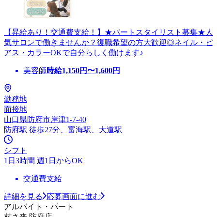
【昇給あり！交通費支給！】★パートスタイリスト募集★人
気サロンで働きませんか？復職希望の方大歓迎◎ネイル・ピ
アス・カラーOKで自分らしく働けます♪
美容師
時給
1,150
円〜
1,600
円
勤務地
面接地
山口県防府市岸津1-7-40
防府駅 徒歩27分、富海駅、大道駅
シフト
1日3時間 週1日からOK
交通費支給
詳細を見る
応募画面に進む
アルバイト・パート
村さ来 防府店