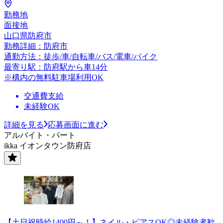
勤務地
面接地
山口県防府市
勤務詳細：防府市
通勤方法：徒歩/車/自転車/バス/電車/バイク
最寄り駅：防府駅から車14分
※構内の無料駐車場利用OK
交通費支給
未経験OK
詳細を見る
応募画面に進む
アルバイト・パート
ikka イオンタウン防府店
【土日祝時給1400円～！】ネイル・ピアスOK◎未経験者歓