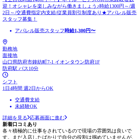
迎！オシャレを楽しみながら働きましょう♪時給1300円～/週
2日～/交通費指定内支給/従業員割引制度あり★アパレル販売
スタッフ募集！
アパレル販売スタッフ
時給
1,300
円〜
勤務地
面接地
山口県防府市鐘紡町7-1 イオンタウン防府1F
防府駅 バス10分
シフト
1日4時間 週2日からOK
交通費支給
未経験OK
詳細を見る
応募画面に進む
新着口コミあり
各々積極的に仕事をされているので現場の雰囲気は良いで
す。まだ入店したばかりで自分の役割は掴めていませんが、