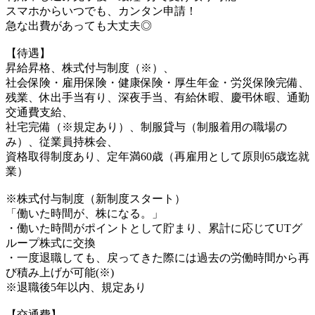
スマホからいつでも、カンタン申請！
急な出費があっても大丈夫◎
【待遇】
昇給昇格、株式付与制度（※）、
社会保険・雇用保険・健康保険・厚生年金・労災保険完備、
残業、休出手当有り、深夜手当、有給休暇、慶弔休暇、通勤
交通費支給、
社宅完備（※規定あり）、制服貸与（制服着用の職場の
み）、従業員持株会、
資格取得制度あり、定年満60歳（再雇用として原則65歳迄就
業）
※株式付与制度（新制度スタート）
「働いた時間が、株になる。」
・働いた時間がポイントとして貯まり、累計に応じてUTグ
ループ株式に交換
・一度退職しても、戻ってきた際には過去の労働時間から再
び積み上げが可能(※)
※退職後5年以内、規定あり
【交通費】