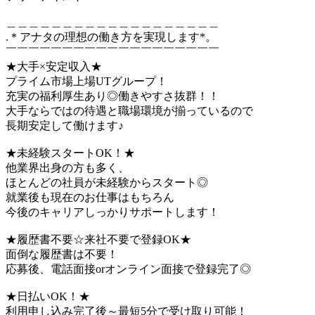
＿＿＿＿＿＿＿＿＿＿＿＿＿＿＿＿＿＿＿
.＊アナタの理想の働き方を実現します*。
￣￣￣￣￣￣￣￣￣￣￣￣￣￣￣￣￣￣￣
★大手×安定収入★
プライム市場上場UTグループ！
充実の福利厚生あり◎働きやすさ抜群！！
大手ならではの待遇と職場環境が揃っているので
長期安定して働けます♪
★未経験スタートOK！★
他業界出身の方も多く、
ほとんどの社員が未経験からスタート◎
就業後も現在のお仕事はもちろん
今後のキャリアしっかりサポートします！
★履歴書不要☆来社不要で登録OK★
面倒な履歴書は不要！
応募後、電話面接orオンライン面接で登録完了◎
★日払いOK！★
利用申し込み完了後～最短5分で受け取り可能！