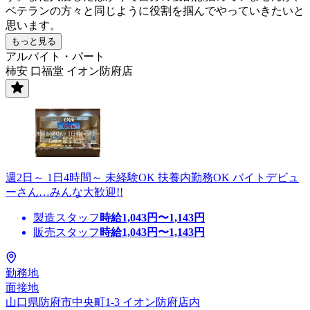
ベテランの方々と同じように役割を掴んでやっていきたいと
思います。
もっと見る
アルバイト・パート
柿安 口福堂 イオン防府店
週2日～ 1日4時間～ 未経験OK 扶養内勤務OK バイトデビュ
ーさん…みんな大歓迎!!
製造スタッフ
時給
1,043
円〜
1,143
円
販売スタッフ
時給
1,043
円〜
1,143
円
勤務地
面接地
山口県防府市中央町1-3 イオン防府店内