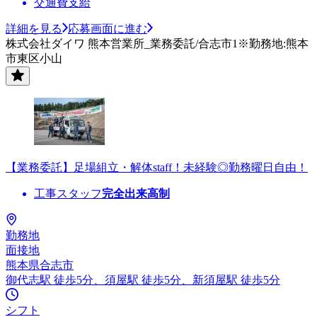
交通費支給
詳細を見る
応募画面に進む
株式会社ダイワ 熊本営業所_業務委託/合志市1※勤務地:熊本
市東区小山
【業務委託】足場組立・解体staff！未経験◎勤務曜日自由！
工事スタッフ
完全出来高制
勤務地
面接地
熊本県合志市
御代志駅 徒歩5分、須屋駅 徒歩5分、新須屋駅 徒歩5分
シフト