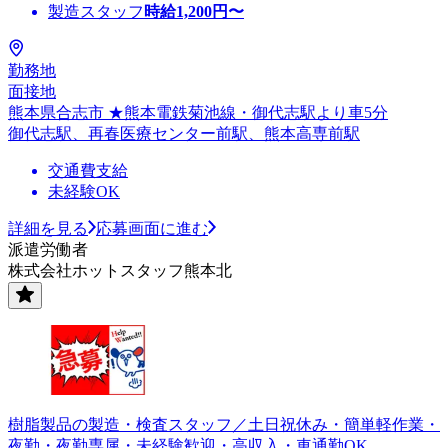
製造スタッフ
時給
1,200
円〜
勤務地
面接地
熊本県合志市 ★熊本電鉄菊池線・御代志駅より車5分
御代志駅、再春医療センター前駅、熊本高専前駅
交通費支給
未経験OK
詳細を見る
応募画面に進む
派遣労働者
株式会社ホットスタッフ熊本北
樹脂製品の製造・検査スタッフ／土日祝休み・簡単軽作業・
夜勤・夜勤専属・未経験歓迎・高収入・車通勤OK