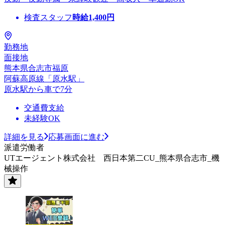
検査スタッフ
時給
1,400
円
勤務地
面接地
熊本県合志市福原
阿蘇高原線「原水駅」
原水駅から車で7分
交通費支給
未経験OK
詳細を見る
応募画面に進む
派遣労働者
UTエージェント株式会社 西日本第二CU_熊本県合志市_機
械操作