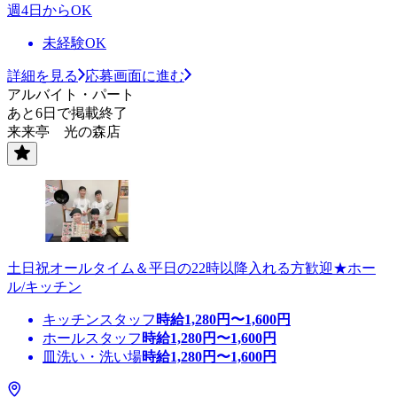
週4日からOK
未経験OK
詳細を見る
応募画面に進む
アルバイト・パート
あと6日で掲載終了
来来亭 光の森店
土日祝オールタイム＆平日の22時以降入れる方歓迎★ホー
ル/キッチン
キッチンスタッフ
時給
1,280
円〜
1,600
円
ホールスタッフ
時給
1,280
円〜
1,600
円
皿洗い・洗い場
時給
1,280
円〜
1,600
円