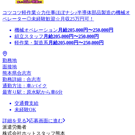
コツコツ軽作業☆力仕事ほぼナシ♪半導体部品製造の機械オ
ペレーター◎未経験歓迎☆月収25万円可！
機械オペレーション
月給
205,000
円〜
250,000
円
組立スタッフ
月給
205,000
円〜
250,000
円
軽作業・製造系
月給
205,000
円〜
250,000
円
勤務地
面接地
熊本県合志市
勤務詳細：合志市
通勤方法：車/バイク
最寄り駅：原水駅から車6分
交通費支給
未経験OK
詳細を見る
応募画面に進む
派遣労働者
株式会社ホットスタッフ熊本