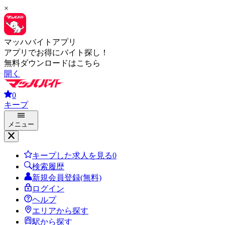
×
マッハバイトアプリ
アプリでお得にバイト探し！
無料ダウンロードはこちら
開く
0
キープ
メニュー
キープした求人を見る
0
検索履歴
新規会員登録(無料)
ログイン
ヘルプ
エリアから探す
駅から探す