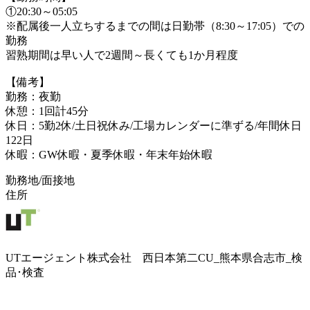
①20:30～05:05
※配属後一人立ちするまでの間は日勤帯（8:30～17:05）での
勤務
習熟期間は早い人で2週間～長くても1か月程度
【備考】
勤務：夜勤
休憩：1回計45分
休日：5勤2休/土日祝休み/工場カレンダーに準ずる/年間休日
122日
休暇：GW休暇・夏季休暇・年末年始休暇
勤務地/面接地
住所
UTエージェント株式会社 西日本第二CU_熊本県合志市_検
品･検査