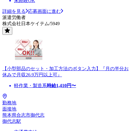
未経験OK
詳細を見る
応募画面に進む
派遣労働者
株式会社日本ケイテム/5949
【小型部品のセット・加工方法のボタン入力】『月の半分お
休みで月収26.9万円以上可』
軽作業・製造系
時給
1,410
円〜
勤務地
面接地
熊本県合志市御代志
御代志駅