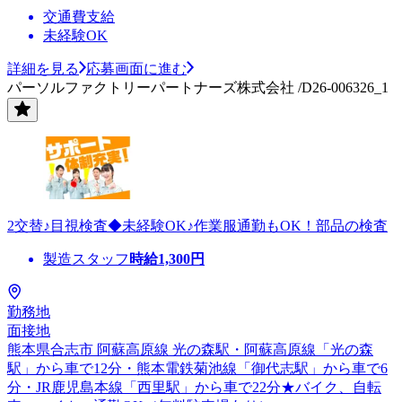
交通費支給
未経験OK
詳細を見る
応募画面に進む
パーソルファクトリーパートナーズ株式会社 /D26-006326_1
2交替♪目視検査◆未経験OK♪作業服通勤もOK！部品の検査
製造スタッフ
時給
1,300
円
勤務地
面接地
熊本県合志市 阿蘇高原線 光の森駅・阿蘇高原線「光の森
駅」から車で12分・熊本電鉄菊池線「御代志駅」から車で6
分・JR鹿児島本線「西里駅」から車で22分★バイク、自転