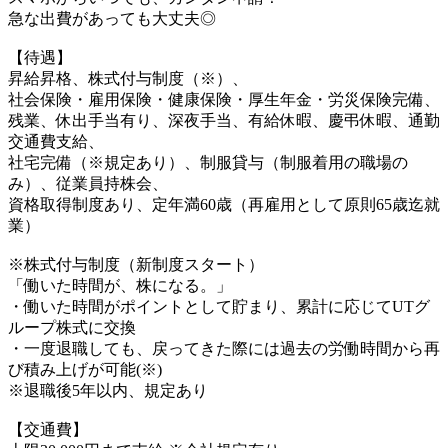
急な出費があっても大丈夫◎
【待遇】
昇給昇格、株式付与制度（※）、
社会保険・雇用保険・健康保険・厚生年金・労災保険完備、
残業、休出手当有り、深夜手当、有給休暇、慶弔休暇、通勤
交通費支給、
社宅完備（※規定あり）、制服貸与（制服着用の職場の
み）、従業員持株会、
資格取得制度あり、定年満60歳（再雇用として原則65歳迄就
業）
※株式付与制度（新制度スタート）
「働いた時間が、株になる。」
・働いた時間がポイントとして貯まり、累計に応じてUTグ
ループ株式に交換
・一度退職しても、戻ってきた際には過去の労働時間から再
び積み上げが可能(※)
※退職後5年以内、規定あり
【交通費】