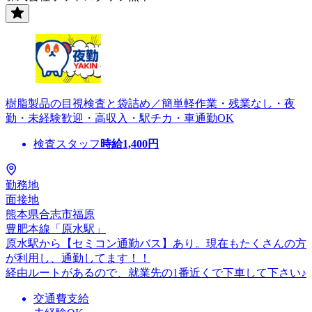
樹脂製品の目視検査と袋詰め／簡単軽作業・残業なし・夜
勤・未経験歓迎・高収入・駅チカ・車通勤OK
検査スタッフ
時給
1,400
円
勤務地
面接地
熊本県合志市福原
豊肥本線「原水駅」
原水駅から【セミコン通勤バス】あり。現在もたくさんの方
が利用し、通勤してます！！
経由ルートがあるので、就業先の1番近くで下車して下さい♪
交通費支給