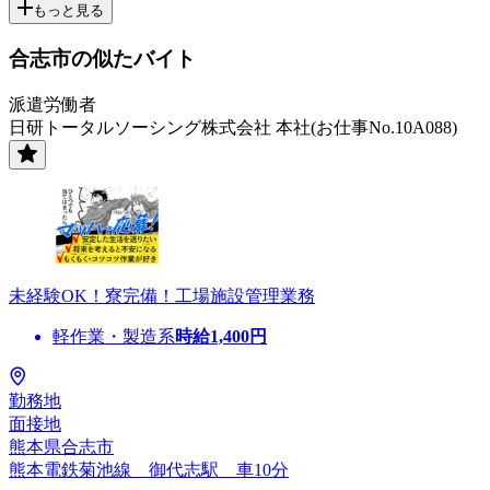
もっと見る
合志市の似たバイト
派遣労働者
日研トータルソーシング株式会社 本社(お仕事No.10A088)
未経験OK！寮完備！工場施設管理業務
軽作業・製造系
時給
1,400
円
勤務地
面接地
熊本県合志市
熊本電鉄菊池線 御代志駅 車10分