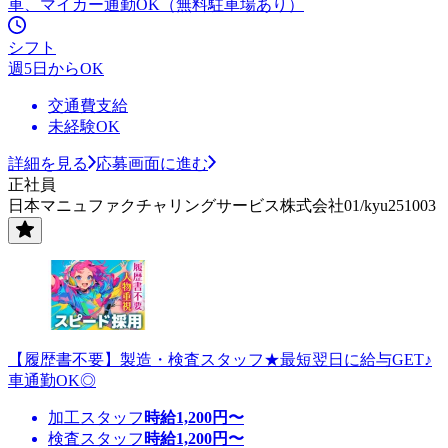
車、マイカー通勤OK（無料駐車場あり）
シフト
週5日からOK
交通費支給
未経験OK
詳細を見る
応募画面に進む
正社員
日本マニュファクチャリングサービス株式会社01/kyu251003
【履歴書不要】製造・検査スタッフ★最短翌日に給与GET♪
車通勤OK◎
加工スタッフ
時給
1,200
円〜
検査スタッフ
時給
1,200
円〜