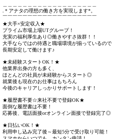
＿＿＿＿＿＿＿＿＿＿＿＿＿＿＿＿＿＿＿
.＊アナタの理想の働き方を実現します*。
￣￣￣￣￣￣￣￣￣￣￣￣￣￣￣￣￣￣￣
★大手×安定収入★
プライム市場上場UTグループ！
充実の福利厚生あり◎働きやすさ抜群！！
大手ならではの待遇と職場環境が揃っているので
長期安定して働けます♪
★未経験スタートOK！★
他業界出身の方も多く、
ほとんどの社員が未経験からスタート◎
就業後も現在のお仕事はもちろん
今後のキャリアしっかりサポートします！
★履歴書不要☆来社不要で登録OK★
面倒な履歴書は不要！
応募後、電話面接orオンライン面接で登録完了◎
★日払いOK！★
利用申し込み完了後～最短5分で受け取り可能！
スマホからいつでも、カンタン申請！