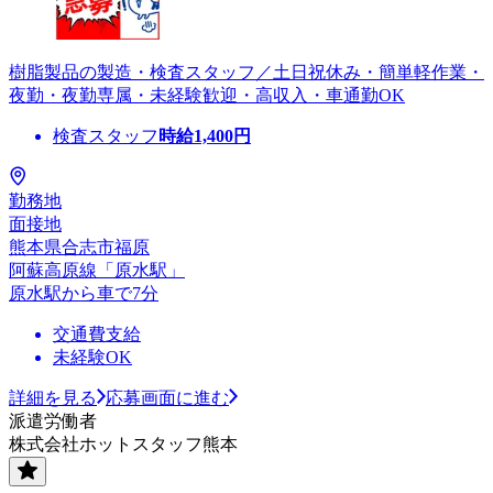
樹脂製品の製造・検査スタッフ／土日祝休み・簡単軽作業・
夜勤・夜勤専属・未経験歓迎・高収入・車通勤OK
検査スタッフ
時給
1,400
円
勤務地
面接地
熊本県合志市福原
阿蘇高原線「原水駅」
原水駅から車で7分
交通費支給
未経験OK
詳細を見る
応募画面に進む
派遣労働者
株式会社ホットスタッフ熊本