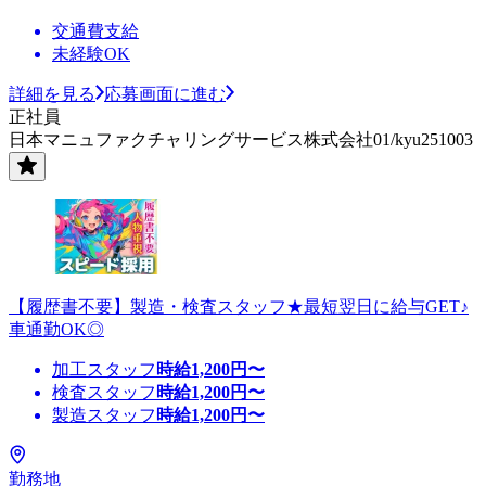
交通費支給
未経験OK
詳細を見る
応募画面に進む
正社員
日本マニュファクチャリングサービス株式会社01/kyu251003
【履歴書不要】製造・検査スタッフ★最短翌日に給与GET♪
車通勤OK◎
加工スタッフ
時給
1,200
円〜
検査スタッフ
時給
1,200
円〜
製造スタッフ
時給
1,200
円〜
勤務地