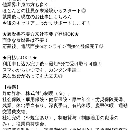
他業界出身の方も多く、
ほとんどの社員が未経験からスタート◎
就業後も現在のお仕事はもちろん
今後のキャリアしっかりサポートします！
★履歴書不要☆来社不要で登録OK★
面倒な履歴書は不要！
応募後、電話面接orオンライン面接で登録完了◎
★日払いOK！★
利用申し込み完了後～最短5分で受け取り可能！
スマホからいつでも、カンタン申請！
急な出費があっても大丈夫◎
【待遇】
昇給昇格、株式付与制度（※）、
社会保険・雇用保険・健康保険・厚生年金・労災保険完備、
残業、休出手当有り、深夜手当、有給休暇、慶弔休暇、通勤
交通費支給、
社宅完備（※規定あり）、制服貸与（制服着用の職場の
み）、従業員持株会、
資格取得制度あり、定年満60歳（再雇用として原則65歳迄就