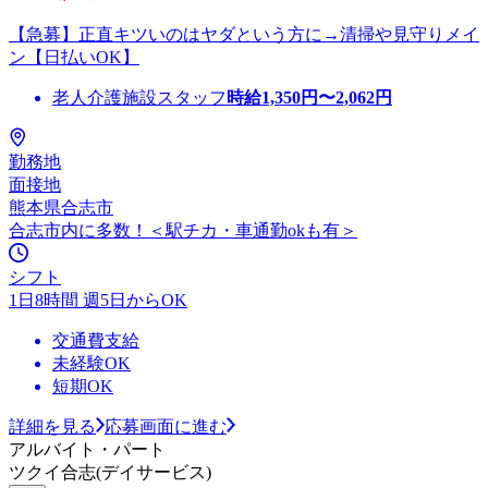
【急募】正直キツいのはヤダという方に→清掃や見守りメイ
ン【日払いOK】
老人介護施設スタッフ
時給
1,350
円〜
2,062
円
勤務地
面接地
熊本県合志市
合志市内に多数！＜駅チカ・車通勤okも有＞
シフト
1日8時間 週5日からOK
交通費支給
未経験OK
短期OK
詳細を見る
応募画面に進む
アルバイト・パート
ツクイ合志(デイサービス)