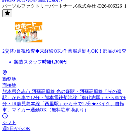
パーソルファクトリーパートナーズ株式会社 /D26-006326_1
2交替♪目視検査◆未経験OK♪作業服通勤もOK！部品の検査
製造スタッフ
時給
1,300
円
勤務地
面接地
熊本県合志市 阿蘇高原線 光の森駅・阿蘇高原線「光の森
駅」から車で12分・熊本電鉄菊池線「御代志駅」から車で6
分・JR鹿児島本線「西里駅」から車で22分★バイク、自転
車、マイカー通勤OK（無料駐車場あり）
シフト
週5日からOK