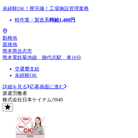
未経験OK！寮完備！工場施設管理業務
軽作業・製造系
時給
1,400
円
勤務地
面接地
熊本県合志市
熊本電鉄菊池線 御代志駅 車10分
交通費支給
未経験OK
詳細を見る
応募画面に進む
派遣労働者
株式会社日本ケイテム/5949