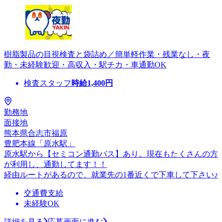
樹脂製品の目視検査と袋詰め／簡単軽作業・残業なし・夜
勤・未経験歓迎・高収入・駅チカ・車通勤OK
検査スタッフ
時給
1,400
円
勤務地
面接地
熊本県合志市福原
豊肥本線「原水駅」
原水駅から【セミコン通勤バス】あり。現在もたくさんの方
が利用し、通勤してます！！
経由ルートがあるので、就業先の1番近くで下車して下さい♪
交通費支給
未経験OK
詳細を見る
応募画面に進む