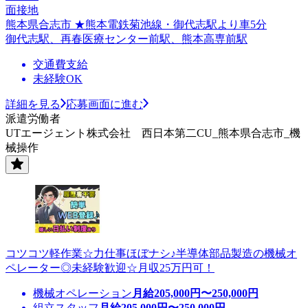
面接地
熊本県合志市 ★熊本電鉄菊池線・御代志駅より車5分
御代志駅、再春医療センター前駅、熊本高専前駅
交通費支給
未経験OK
詳細を見る
応募画面に進む
派遣労働者
UTエージェント株式会社 西日本第二CU_熊本県合志市_機
械操作
コツコツ軽作業☆力仕事ほぼナシ♪半導体部品製造の機械オ
ペレーター◎未経験歓迎☆月収25万円可！
機械オペレーション
月給
205,000
円〜
250,000
円
組立スタッフ
月給
205,000
円〜
250,000
円