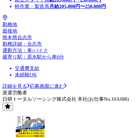
軽作業・製造系
月給
205,000
円〜
250,000
円
勤務地
面接地
熊本県合志市
勤務詳細：合志市
通勤方法：車/バイク
最寄り駅：原水駅から車6分
交通費支給
未経験OK
詳細を見る
応募画面に進む
派遣労働者
日研トータルソーシング株式会社 本社(お仕事No.10A088)