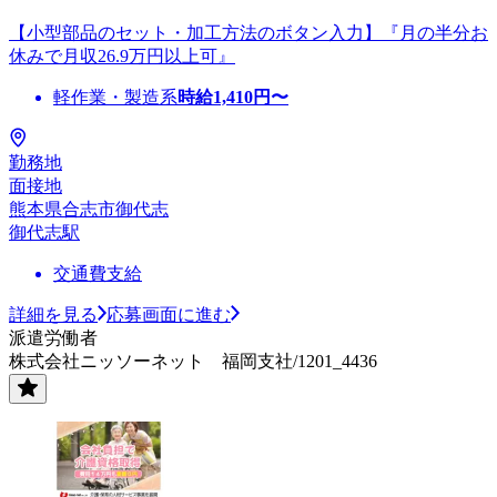
【小型部品のセット・加工方法のボタン入力】『月の半分お
休みで月収26.9万円以上可』
軽作業・製造系
時給
1,410
円〜
勤務地
面接地
熊本県合志市御代志
御代志駅
交通費支給
詳細を見る
応募画面に進む
派遣労働者
株式会社ニッソーネット 福岡支社/1201_4436