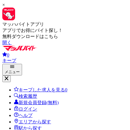
×
マッハバイトアプリ
アプリでお得にバイト探し！
無料ダウンロードはこちら
開く
0
キープ
メニュー
キープした求人を見る
0
検索履歴
新規会員登録(無料)
ログイン
ヘルプ
エリアから探す
駅から探す