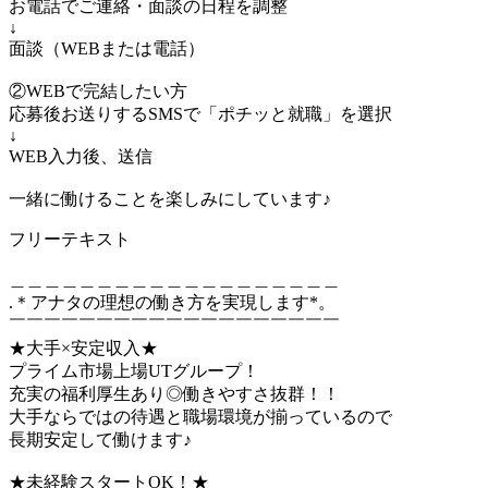
お電話でご連絡・面談の日程を調整
↓
面談（WEBまたは電話）
②WEBで完結したい方
応募後お送りするSMSで「ポチッと就職」を選択
↓
WEB入力後、送信
一緒に働けることを楽しみにしています♪
フリーテキスト
＿＿＿＿＿＿＿＿＿＿＿＿＿＿＿＿＿＿＿
.＊アナタの理想の働き方を実現します*。
￣￣￣￣￣￣￣￣￣￣￣￣￣￣￣￣￣￣￣
★大手×安定収入★
プライム市場上場UTグループ！
充実の福利厚生あり◎働きやすさ抜群！！
大手ならではの待遇と職場環境が揃っているので
長期安定して働けます♪
★未経験スタートOK！★