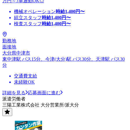
万円～♪車通勤OK◎
機械オペレーション
時給
1,400
円〜
組立スタッフ
時給
1,400
円〜
検査スタッフ
時給
1,400
円〜
勤務地
面接地
大分県中津市
東中津駅 バス15分、今津(大分)駅 バス30分、天津駅 バス30
分
交通費支給
未経験OK
詳細を見る
応募画面に進む
派遣労働者
三陽工業株式会社 大分営業所/派大分