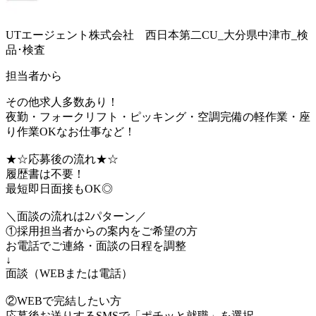
UTエージェント株式会社 西日本第二CU_大分県中津市_検
品･検査
担当者から
その他求人多数あり！
夜勤・フォークリフト・ピッキング・空調完備の軽作業・座
り作業OKなお仕事など！
★☆応募後の流れ★☆
履歴書は不要！
最短即日面接もOK◎
＼面談の流れは2パターン／
①採用担当者からの案内をご希望の方
お電話でご連絡・面談の日程を調整
↓
面談（WEBまたは電話）
②WEBで完結したい方
応募後お送りするSMSで「ポチッと就職」を選択