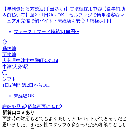
【早朝働ける方歓迎(手当あり)】◎積極採用中◎【食事補助
＆前払い有】週2・1日2h～OK！セルフレジで簡単接客◎マ
ニュアル完備で初バイト・未経験も安心！積極採用中
ファーストフード
時給
1,100
円〜
勤務地
面接地
大分県中津市中殿町3-31-14
中津(大分)駅
シフト
1日2時間 週2日からOK
未経験OK
詳細を見る
応募画面に進む
新着口コミあり
面接時の対応もとてもよく楽しくアルバイトができそうだと
思いました。また女性スタッフが多かったため相談などもし