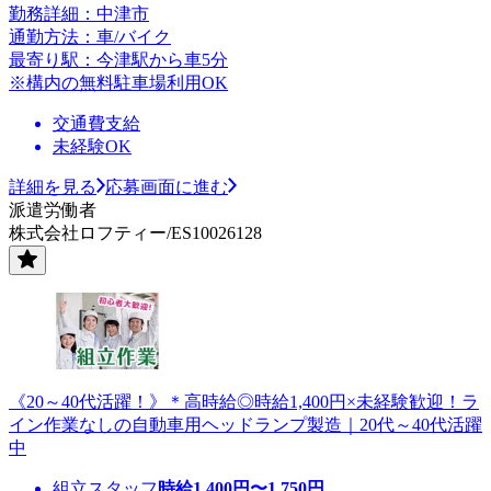
勤務詳細：中津市
通勤方法：車/バイク
最寄り駅：今津駅から車5分
※構内の無料駐車場利用OK
交通費支給
未経験OK
詳細を見る
応募画面に進む
派遣労働者
株式会社ロフティー/ES10026128
《20～40代活躍！》＊高時給◎時給1,400円×未経験歓迎！ラ
イン作業なしの自動車用ヘッドランプ製造｜20代～40代活躍
中
組立スタッフ
時給
1,400
円〜
1,750
円