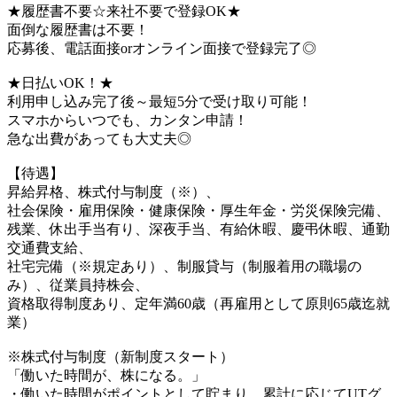
★履歴書不要☆来社不要で登録OK★
面倒な履歴書は不要！
応募後、電話面接orオンライン面接で登録完了◎
★日払いOK！★
利用申し込み完了後～最短5分で受け取り可能！
スマホからいつでも、カンタン申請！
急な出費があっても大丈夫◎
【待遇】
昇給昇格、株式付与制度（※）、
社会保険・雇用保険・健康保険・厚生年金・労災保険完備、
残業、休出手当有り、深夜手当、有給休暇、慶弔休暇、通勤
交通費支給、
社宅完備（※規定あり）、制服貸与（制服着用の職場の
み）、従業員持株会、
資格取得制度あり、定年満60歳（再雇用として原則65歳迄就
業）
※株式付与制度（新制度スタート）
「働いた時間が、株になる。」
・働いた時間がポイントとして貯まり、累計に応じてUTグ