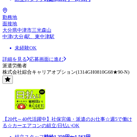
勤務地
面接地
大分県中津市三光森山
中津(大分)駅、東中津駅
未経験OK
詳細を見る
応募画面に進む
派遣労働者
株式会社綜合キャリアオプション(1314GH0810G68★90-N)
【20代～40代活躍中】社保完備・派遣のお仕事☆週5で働け
る☆カーエアコンの組立/日払いOK
組立スタッフ
時給
1,250
円〜
1,563
円