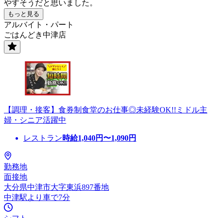
やすそうだと思いました。
もっと見る
アルバイト・パート
ごはんどき中津店
【調理・接客】食券制食堂のお仕事◎未経験OK!!ミドル主
婦・シニア活躍中
レストラン
時給
1,040
円〜
1,090
円
勤務地
面接地
大分県中津市大字東浜897番地
中津駅より車で7分