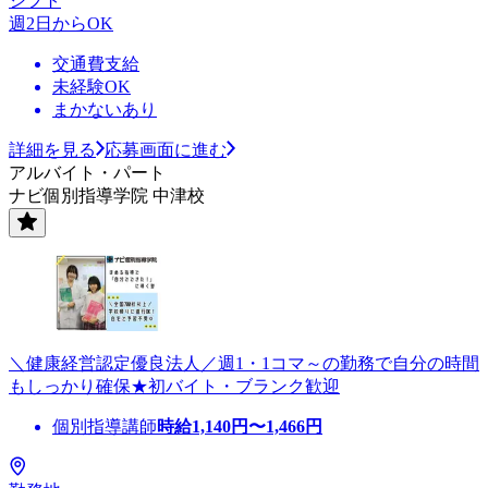
シフト
週2日からOK
交通費支給
未経験OK
まかないあり
詳細を見る
応募画面に進む
アルバイト・パート
ナビ個別指導学院 中津校
＼健康経営認定優良法人／週1・1コマ～の勤務で自分の時間
もしっかり確保★初バイト・ブランク歓迎
個別指導講師
時給
1,140
円〜
1,466
円