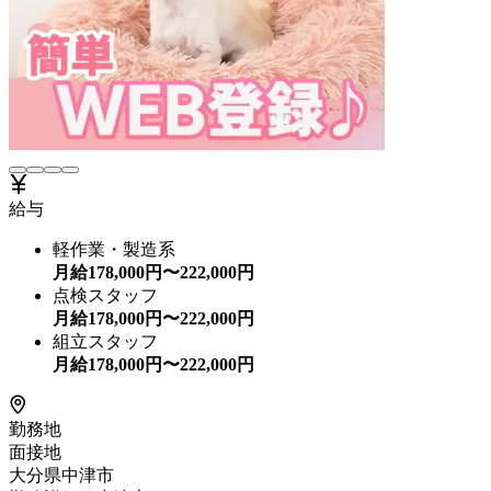
給与
軽作業・製造系
月給
178,000
円〜
222,000
円
点検スタッフ
月給
178,000
円〜
222,000
円
組立スタッフ
月給
178,000
円〜
222,000
円
勤務地
面接地
大分県中津市