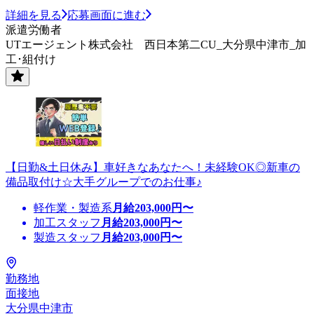
詳細を見る
応募画面に進む
派遣労働者
UTエージェント株式会社 西日本第二CU_大分県中津市_加
工･組付け
【日勤&土日休み】車好きなあなたへ！未経験OK◎新車の
備品取付け☆大手グループでのお仕事♪
軽作業・製造系
月給
203,000
円〜
加工スタッフ
月給
203,000
円〜
製造スタッフ
月給
203,000
円〜
勤務地
面接地
大分県中津市