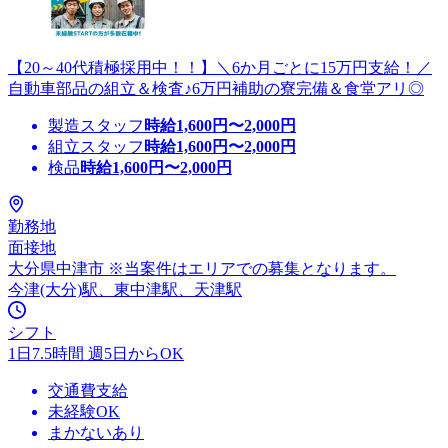
【20～40代積極採用中！！】＼6か月ごとに15万円支給！／
自動車部品の組立＆検査♪6万円補助の寮完備＆食堂アリ◎
製造スタッフ
時給
1,600
円〜
2,000
円
組立スタッフ
時給
1,600
円〜
2,000
円
検品
時給
1,600
円〜
2,000
円
勤務地
面接地
大分県中津市 ※当案件はエリアでの募集となります。
今津(大分)駅、東中津駅、天津駅
シフト
1日7.5時間 週5日からOK
交通費支給
未経験OK
まかないあり