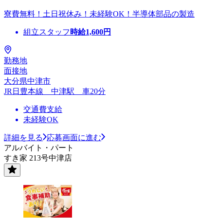
寮費無料！土日祝休み！未経験OK！半導体部品の製造
組立スタッフ
時給
1,600
円
勤務地
面接地
大分県中津市
JR日豊本線 中津駅 車20分
交通費支給
未経験OK
詳細を見る
応募画面に進む
アルバイト・パート
すき家 213号中津店