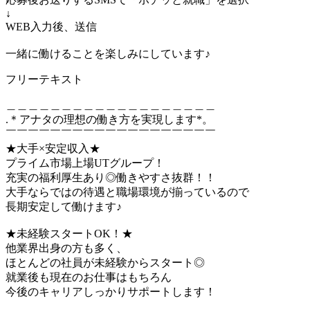
↓
WEB入力後、送信
一緒に働けることを楽しみにしています♪
フリーテキスト
＿＿＿＿＿＿＿＿＿＿＿＿＿＿＿＿＿＿＿
.＊アナタの理想の働き方を実現します*。
￣￣￣￣￣￣￣￣￣￣￣￣￣￣￣￣￣￣￣
★大手×安定収入★
プライム市場上場UTグループ！
充実の福利厚生あり◎働きやすさ抜群！！
大手ならではの待遇と職場環境が揃っているので
長期安定して働けます♪
★未経験スタートOK！★
他業界出身の方も多く、
ほとんどの社員が未経験からスタート◎
就業後も現在のお仕事はもちろん
今後のキャリアしっかりサポートします！