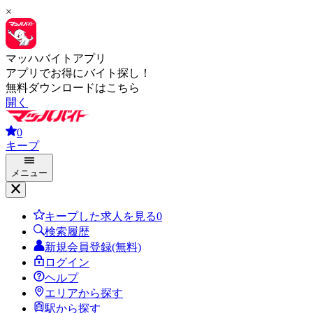
×
マッハバイトアプリ
アプリでお得にバイト探し！
無料ダウンロードはこちら
開く
0
キープ
メニュー
キープした求人を見る
0
検索履歴
新規会員登録(無料)
ログイン
ヘルプ
エリアから探す
駅から探す