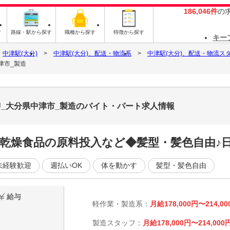
186,046件
の
す
路線・駅から探す
職種から探す
特徴から探す
キー
中津駅(大分)
中津駅(大分)、配送・物流系
中津駅(大分)、配送・物流ス
津市_製造
U_大分県中津市_製造のバイト・パート求人情報
◆乾燥食品の原料投入など◆髪型・髪色自由♪
未経験歓迎
週払いOK
体を動かす
髪型・髪色自由
給与
軽作業・製造系：
月給178,000円〜214,00
製造スタッフ：
月給178,000円〜214,000