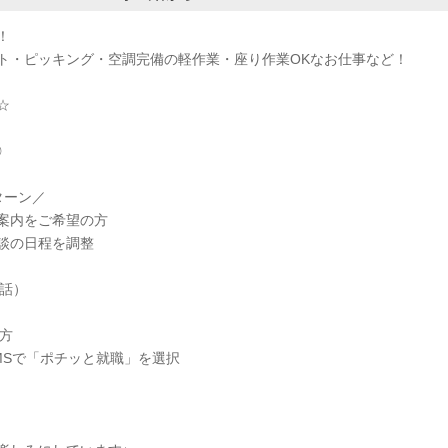
！
ト・ピッキング・空調完備の軽作業・座り作業OKなお仕事など！
☆
◎
ターン／
案内をご希望の方
談の日程を調整
電話）
方
MSで「ポチッと就職」を選択