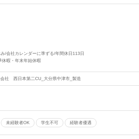
休み/会社カレンダーに準ずる/年間休日113日
季休暇・年末年始休暇
式会社 西日本第二CU_大分県中津市_製造
未経験者OK
学生不可
経験者優遇