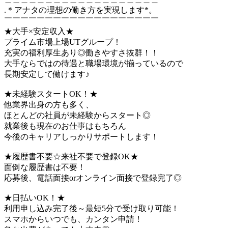
.＊アナタの理想の働き方を実現します*。
￣￣￣￣￣￣￣￣￣￣￣￣￣￣￣￣￣￣￣
★大手×安定収入★
プライム市場上場UTグループ！
充実の福利厚生あり◎働きやすさ抜群！！
大手ならではの待遇と職場環境が揃っているので
長期安定して働けます♪
★未経験スタートOK！★
他業界出身の方も多く、
ほとんどの社員が未経験からスタート◎
就業後も現在のお仕事はもちろん
今後のキャリアしっかりサポートします！
★履歴書不要☆来社不要で登録OK★
面倒な履歴書は不要！
応募後、電話面接orオンライン面接で登録完了◎
★日払いOK！★
利用申し込み完了後～最短5分で受け取り可能！
スマホからいつでも、カンタン申請！