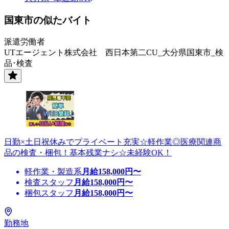
国東市の似たバイト
派遣労働者
UTエージェント株式会社 西日本第二CU_大分県国東市_検
品･検査
日勤×土日祝休みでプライベート充実☆軽作業◎医療関連商
品の検査・梱包！基本残業ナシ☆未経験OK！
軽作業・製造系
月給
158,000
円〜
検査スタッフ
月給
158,000
円〜
梱包スタッフ
月給
158,000
円〜
勤務地