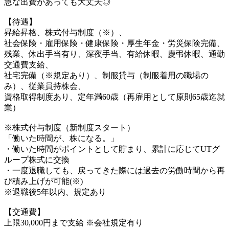
急な出費があっても大丈夫◎
【待遇】
昇給昇格、株式付与制度（※）、
社会保険・雇用保険・健康保険・厚生年金・労災保険完備、
残業、休出手当有り、深夜手当、有給休暇、慶弔休暇、通勤
交通費支給、
社宅完備（※規定あり）、制服貸与（制服着用の職場の
み）、従業員持株会、
資格取得制度あり、定年満60歳（再雇用として原則65歳迄就
業）
※株式付与制度（新制度スタート）
「働いた時間が、株になる。」
・働いた時間がポイントとして貯まり、累計に応じてUTグ
ループ株式に交換
・一度退職しても、戻ってきた際には過去の労働時間から再
び積み上げが可能(※)
※退職後5年以内、規定あり
【交通費】
上限30,000円まで支給 ※会社規定有り