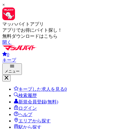
×
マッハバイトアプリ
アプリでお得にバイト探し！
無料ダウンロードはこちら
開く
0
キープ
メニュー
キープした求人を見る
0
検索履歴
新規会員登録(無料)
ログイン
ヘルプ
エリアから探す
駅から探す