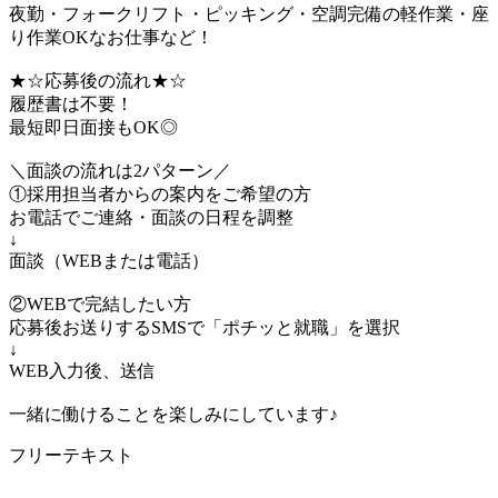
夜勤・フォークリフト・ピッキング・空調完備の軽作業・座
り作業OKなお仕事など！
★☆応募後の流れ★☆
履歴書は不要！
最短即日面接もOK◎
＼面談の流れは2パターン／
①採用担当者からの案内をご希望の方
お電話でご連絡・面談の日程を調整
↓
面談（WEBまたは電話）
②WEBで完結したい方
応募後お送りするSMSで「ポチッと就職」を選択
↓
WEB入力後、送信
一緒に働けることを楽しみにしています♪
フリーテキスト
＿＿＿＿＿＿＿＿＿＿＿＿＿＿＿＿＿＿＿