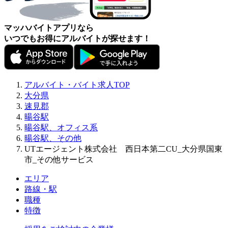
マッハバイトアプリなら
いつでもお得にアルバイトが探せます！
アルバイト・バイト求人TOP
大分県
速見郡
暘谷駅
暘谷駅、オフィス系
暘谷駅、その他
UTエージェント株式会社 西日本第二CU_大分県国東
市_その他サービス
エリア
路線・駅
職種
特徴