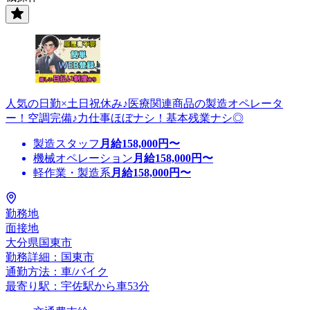
人気の日勤×土日祝休み♪医療関連商品の製造オペレータ
ー！空調完備♪力仕事ほぼナシ！基本残業ナシ◎
製造スタッフ
月給
158,000
円〜
機械オペレーション
月給
158,000
円〜
軽作業・製造系
月給
158,000
円〜
勤務地
面接地
大分県国東市
勤務詳細：国東市
通勤方法：車/バイク
最寄り駅：宇佐駅から車53分