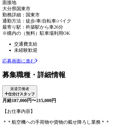
面接地
大分県国東市
勤務詳細：国東市
通勤方法：徒歩/車/自転車/バイク
最寄り駅：杵築駅から車26分
※構内の（無料）駐車場利用OK
交通費支給
未経験歓迎
応募画面に進む
募集職種・詳細情報
派遣労働者
仕分けスタッフ
月給187,000円〜215,000円
【お仕事内容】
＊＊航空機への手荷物や貨物の載せ降ろし業務＊＊