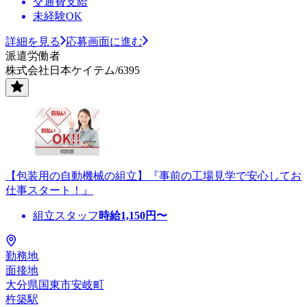
交通費支給
未経験OK
詳細を見る
応募画面に進む
派遣労働者
株式会社日本ケイテム/6395
【包装用の自動機械の組立】『事前の工場見学で安心してお
仕事スタート！』
組立スタッフ
時給
1,150
円〜
勤務地
面接地
大分県国東市安岐町
杵築駅