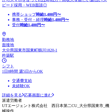
ピード採用・WEB面談◎
携帯ショップ
時給
1,400
円〜
事務・受付・経理
時給
1,400
円〜
受付
時給
1,400
円〜
勤務地
面接地
大分県国東市国東町鶴川1820-1
杵築駅
シフト
1日8時間 週5日からOK
交通費支給
未経験OK
詳細を見る
応募画面に進む
派遣労働者
UTエージェント株式会社 西日本第二CU_大分県国東市_機
械操作