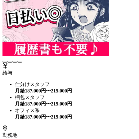
給与
仕分けスタッフ
月給
187,000
円〜
215,000
円
梱包スタッフ
月給
187,000
円〜
215,000
円
オフィス系
月給
187,000
円〜
215,000
円
勤務地