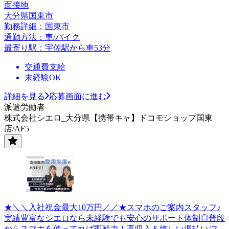
面接地
大分県国東市
勤務詳細：国東市
通勤方法：車/バイク
最寄り駅：宇佐駅から車53分
交通費支給
未経験OK
詳細を見る
応募画面に進む
派遣労働者
株式会社シエロ_大分県【携帯キャ】ドコモショップ国東
店/AF5
★＼＼入社祝金最大10万円／／★スマホのご案内スタッフ♪
実績豊富なシエロなら未経験でも安心のサポート体制◎普段
からスマホを使ってれば即戦力！高収入＆嬉しい週払い/ス