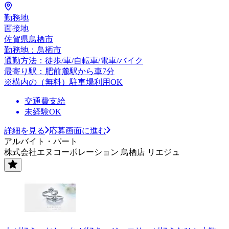
勤務地
面接地
佐賀県鳥栖市
勤務地：鳥栖市
通勤方法：徒歩/車/自転車/電車/バイク
最寄り駅：肥前麓駅から車7分
※構内の（無料）駐車場利用OK
交通費支給
未経験OK
詳細を見る
応募画面に進む
アルバイト・パート
株式会社エヌコーポレーション 鳥栖店 リエジュ