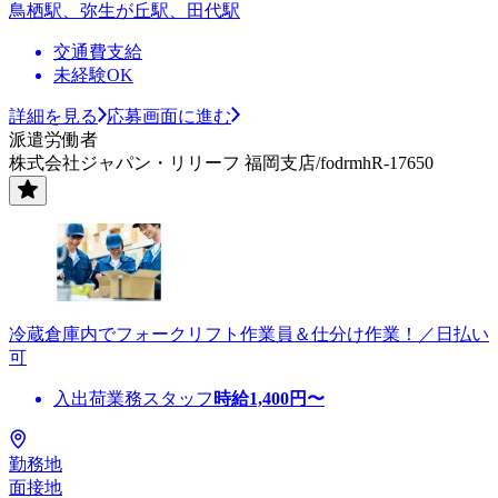
鳥栖駅、弥生が丘駅、田代駅
交通費支給
未経験OK
詳細を見る
応募画面に進む
派遣労働者
株式会社ジャパン・リリーフ 福岡支店/fodrmhR-17650
冷蔵倉庫内でフォークリフト作業員＆仕分け作業！／日払い
可
入出荷業務スタッフ
時給
1,400
円〜
勤務地
面接地