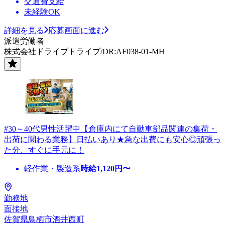
交通費支給
未経験OK
詳細を見る
応募画面に進む
派遣労働者
株式会社ドライブトライブ/DR:AF038-01-MH
#30～40代男性活躍中【倉庫内にて自動車部品関連の集荷・
出荷に関わる業務】日払いあり★急な出費にも安心◎頑張っ
た分、すぐに手元に！
軽作業・製造系
時給
1,120
円〜
勤務地
面接地
佐賀県鳥栖市酒井西町