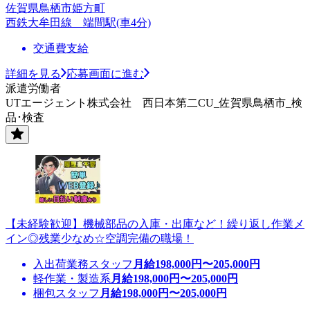
佐賀県鳥栖市姫方町
西鉄大牟田線 端間駅(車4分)
交通費支給
詳細を見る
応募画面に進む
派遣労働者
UTエージェント株式会社 西日本第二CU_佐賀県鳥栖市_検
品･検査
【未経験歓迎】機械部品の入庫・出庫など！繰り返し作業メ
イン◎残業少なめ☆空調完備の職場！
入出荷業務スタッフ
月給
198,000
円〜
205,000
円
軽作業・製造系
月給
198,000
円〜
205,000
円
梱包スタッフ
月給
198,000
円〜
205,000
円