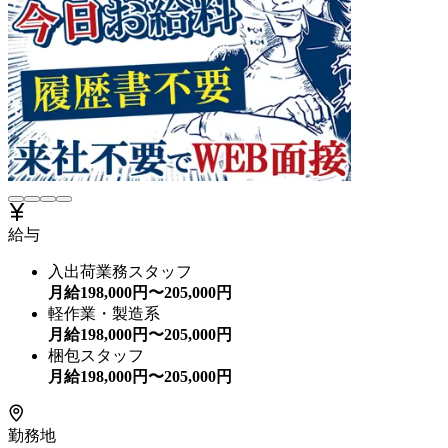
給与
入出荷業務スタッフ
月給
198,000
円〜
205,000
円
軽作業・製造系
月給
198,000
円〜
205,000
円
梱包スタッフ
月給
198,000
円〜
205,000
円
勤務地