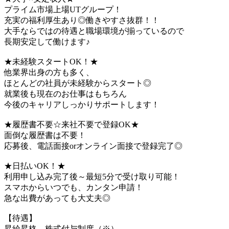
プライム市場上場UTグループ！
充実の福利厚生あり◎働きやすさ抜群！！
大手ならではの待遇と職場環境が揃っているので
長期安定して働けます♪
★未経験スタートOK！★
他業界出身の方も多く、
ほとんどの社員が未経験からスタート◎
就業後も現在のお仕事はもちろん
今後のキャリアしっかりサポートします！
★履歴書不要☆来社不要で登録OK★
面倒な履歴書は不要！
応募後、電話面接orオンライン面接で登録完了◎
★日払いOK！★
利用申し込み完了後～最短5分で受け取り可能！
スマホからいつでも、カンタン申請！
急な出費があっても大丈夫◎
【待遇】
昇給昇格、株式付与制度（※）、