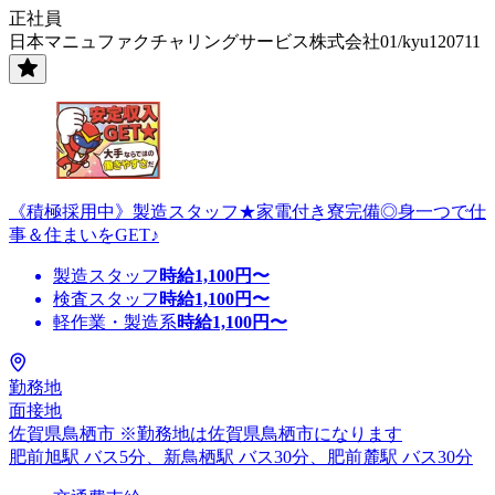
正社員
日本マニュファクチャリングサービス株式会社01/kyu120711
《積極採用中》製造スタッフ★家電付き寮完備◎身一つで仕
事＆住まいをGET♪
製造スタッフ
時給
1,100
円〜
検査スタッフ
時給
1,100
円〜
軽作業・製造系
時給
1,100
円〜
勤務地
面接地
佐賀県鳥栖市 ※勤務地は佐賀県鳥栖市になります
肥前旭駅 バス5分、新鳥栖駅 バス30分、肥前麓駅 バス30分