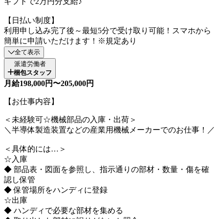
ギフトで2万円分支給♪
【日払い制度】
利用申し込み完了後～最短5分で受け取り可能！スマホから
簡単に申請いただけます！※規定あり
全て表示
派遣労働者
梱包スタッフ
月給198,000円〜205,000円
【お仕事内容】
＜未経験可☆機械部品の入庫・出荷＞
＼半導体製造装置などの産業用機械メーカーでのお仕事！／
＜具体的には…＞
☆入庫
◆ 部品表・図面を参照し、指示通りの部材・数量・傷を確
認し保管
◆ 保管場所をハンディに登録
☆出庫
◆ ハンディで必要な部材を集める