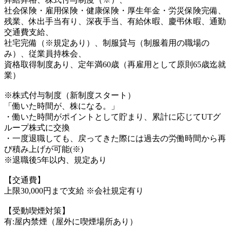
社会保険・雇用保険・健康保険・厚生年金・労災保険完備、
残業、休出手当有り、深夜手当、有給休暇、慶弔休暇、通勤
交通費支給、
社宅完備（※規定あり）、制服貸与（制服着用の職場の
み）、従業員持株会、
資格取得制度あり、定年満60歳（再雇用として原則65歳迄就
業）
※株式付与制度（新制度スタート）
「働いた時間が、株になる。」
・働いた時間がポイントとして貯まり、累計に応じてUTグ
ループ株式に交換
・一度退職しても、戻ってきた際には過去の労働時間から再
び積み上げが可能(※)
※退職後5年以内、規定あり
【交通費】
上限30,000円まで支給 ※会社規定有り
【受動喫煙対策】
有:屋内禁煙（屋外に喫煙場所あり）