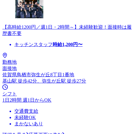
【高時給1200円／週1日・2時間～】未経験歓迎！面接時は履
歴書不要
キッチンスタッフ
時給
1,200
円〜
勤務地
面接地
佐賀県鳥栖市弥生が丘8丁目1番地
基山駅 徒歩42分、弥生が丘駅 徒歩27分
シフト
1日2時間 週1日からOK
交通費支給
未経験OK
まかないあり