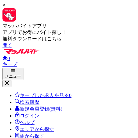
×
マッハバイトアプリ
アプリでお得にバイト探し！
無料ダウンロードはこちら
開く
0
キープ
メニュー
キープした求人を見る
0
検索履歴
新規会員登録(無料)
ログイン
ヘルプ
エリアから探す
駅から探す