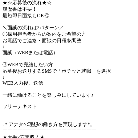
★☆応募後の流れ★☆
履歴書は不要！
最短即日面接もOK◎
＼面談の流れは2パターン／
①採用担当者からの案内をご希望の方
お電話でご連絡・面談の日程を調整
↓
面談（WEBまたは電話）
②WEBで完結したい方
応募後お送りするSMSで「ポチッと就職」を選択
↓
WEB入力後、送信
一緒に働けることを楽しみにしています♪
フリーテキスト
＿＿＿＿＿＿＿＿＿＿＿＿＿＿＿＿＿＿＿
.＊アナタの理想の働き方を実現します*。
￣￣￣￣￣￣￣￣￣￣￣￣￣￣￣￣￣￣￣
★大手×安定収入★