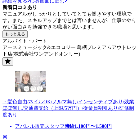
詳細を見る
応募画面に進む
新着口コミあり
マニュアルがしっかりとしていてとても働きやすい環境で
す。また、スキルアップまでとは言いませんが、仕事のやり
がい面白さを勉強できる職場と思います。
もっと見る
アルバイト・パート
アースミュージック&エコロジー 鳥栖プレミアムアウトレッ
ト店(株式会社ワンアンドオンリー)
・髪色自由/ネイルOK/ノルマ無し/インセンティブあり/残業
ほぼ無し/交通費支給（上限/5万円）/従業員割引あり/研修制
度あり
アパレル販売スタッフ
時給
1,100
円〜
1,500
円