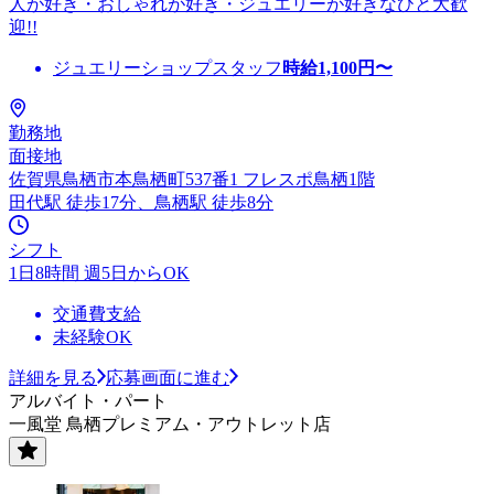
人が好き・おしゃれが好き・ジュエリーが好きなひと大歓
迎!!
ジュエリーショップスタッフ
時給
1,100
円〜
勤務地
面接地
佐賀県鳥栖市本鳥栖町537番1 フレスポ鳥栖1階
田代駅 徒歩17分、鳥栖駅 徒歩8分
シフト
1日8時間 週5日からOK
交通費支給
未経験OK
詳細を見る
応募画面に進む
アルバイト・パート
一風堂 鳥栖プレミアム・アウトレット店