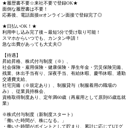
★履歴書不要☆来社不要で登録OK★
面倒な履歴書は不要！
応募後、電話面接orオンライン面接で登録完了◎
★日払いOK！★
利用申し込み完了後～最短5分で受け取り可能！
スマホからいつでも、カンタン申請！
急な出費があっても大丈夫◎
【待遇】
昇給昇格、株式付与制度（※）、
社会保険・雇用保険・健康保険・厚生年金・労災保険完備、
残業、休出手当有り、深夜手当、有給休暇、慶弔休暇、通勤
交通費支給、
社宅完備（※規定あり）、制服貸与（制服着用の職場の
み）、従業員持株会、
資格取得制度あり、定年満60歳（再雇用として原則65歳迄就
業）
※株式付与制度（新制度スタート）
「働いた時間が、株になる。」
・働いた時間がポイントとして貯まり、累計に応じてUTグ