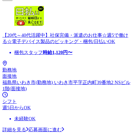
【20代～40代活躍中】社保完備・派遣のお仕事☆週5で働け
る☆電子デバイス製品のピッキング・梱包/日払いOK
梱包スタッフ
時給
1,120
円〜
勤務地
面接地
福島県いわき市(勤務地) いわき市平字正内町39番地2 NSビル
1階(面接地)
シフト
週5日からOK
未経験OK
詳細を見る
応募画面に進む