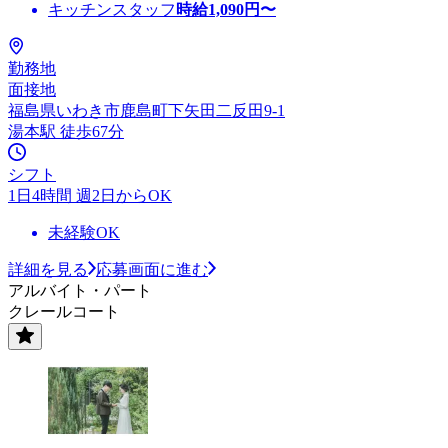
キッチンスタッフ
時給
1,090
円〜
勤務地
面接地
福島県いわき市鹿島町下矢田二反田9-1
湯本駅 徒歩67分
シフト
1日4時間 週2日からOK
未経験OK
詳細を見る
応募画面に進む
アルバイト・パート
クレールコート