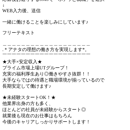
↓
WEB入力後、送信
一緒に働けることを楽しみにしています♪
フリーテキスト
＿＿＿＿＿＿＿＿＿＿＿＿＿＿＿＿＿＿＿
.＊アナタの理想の働き方を実現します*。
￣￣￣￣￣￣￣￣￣￣￣￣￣￣￣￣￣￣￣
★大手×安定収入★
プライム市場上場UTグループ！
充実の福利厚生あり◎働きやすさ抜群！！
大手ならではの待遇と職場環境が揃っているので
長期安定して働けます♪
★未経験スタートOK！★
他業界出身の方も多く、
ほとんどの社員が未経験からスタート◎
就業後も現在のお仕事はもちろん
今後のキャリアしっかりサポートします！