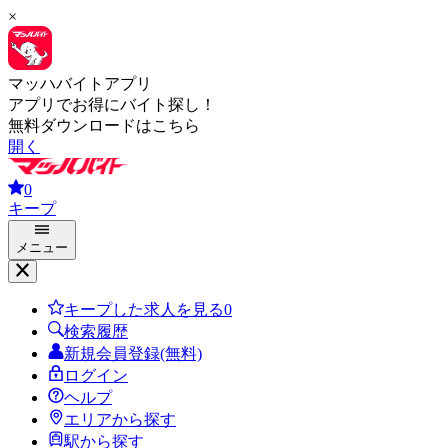
×
マッハバイトアプリ
アプリでお得にバイト探し！
無料ダウンロードはこちら
開く
0
キープ
メニュー
キープした求人を見る
0
検索履歴
新規会員登録(無料)
ログイン
ヘルプ
エリアから探す
駅から探す