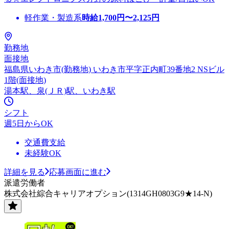
軽作業・製造系
時給
1,700
円〜
2,125
円
勤務地
面接地
福島県いわき市(勤務地) いわき市平字正内町39番地2 NSビル
1階(面接地)
湯本駅、泉(ＪＲ)駅、いわき駅
シフト
週5日からOK
交通費支給
未経験OK
詳細を見る
応募画面に進む
派遣労働者
株式会社綜合キャリアオプション(1314GH0803G9★14-N)