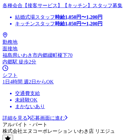
各種会合【接客サービス】【キッチン】スタッフ募集
結婚式場スタッフ
時給
1,050
円〜
1,200
円
キッチンスタッフ
時給
1,050
円〜
1,200
円
勤務地
面接地
福島県いわき市内郷綴町榎下70
内郷駅 徒歩2分
シフト
1日4時間 週2日からOK
交通費支給
未経験OK
まかないあり
詳細を見る
応募画面に進む
アルバイト・パート
株式会社エヌコーポレーション いわき店 リエジュ