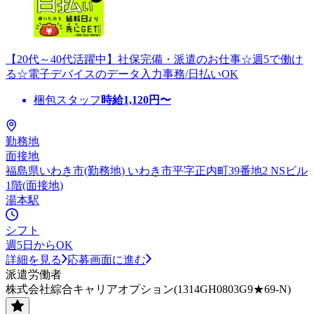
【20代～40代活躍中】社保完備・派遣のお仕事☆週5で働け
る☆電子デバイスのデータ入力事務/日払いOK
梱包スタッフ
時給
1,120
円〜
勤務地
面接地
福島県いわき市(勤務地) いわき市平字正内町39番地2 NSビル
1階(面接地)
湯本駅
シフト
週5日からOK
詳細を見る
応募画面に進む
派遣労働者
株式会社綜合キャリアオプション(1314GH0803G9★69-N)