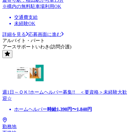
最寄り駅：植田駅から車15分
※構内の無料駐車場利用OK
交通費支給
未経験OK
詳細を見る
応募画面に進む
アルバイト・パート
アースサポートいわき(訪問介護)
週1日～ＯＫ!ホームヘルパー募集!! ＜要資格＞未経験大歓
迎☆
ホームヘルパー
時給
1,390
円〜
1,840
円
勤務地