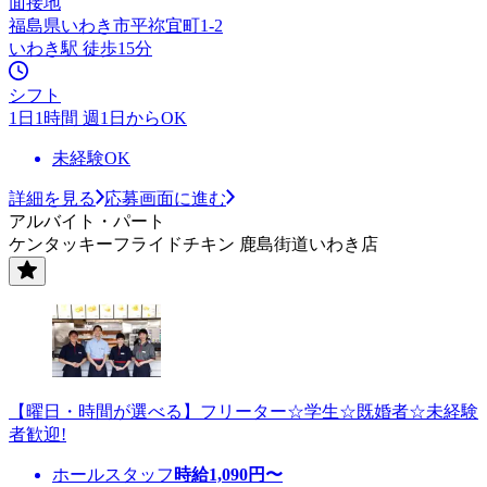
面接地
福島県いわき市平祢宜町1-2
いわき駅 徒歩15分
シフト
1日1時間 週1日からOK
未経験OK
詳細を見る
応募画面に進む
アルバイト・パート
ケンタッキーフライドチキン 鹿島街道いわき店
【曜日・時間が選べる】フリーター☆学生☆既婚者☆未経験
者歓迎!
ホールスタッフ
時給
1,090
円〜