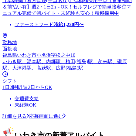
【早朝働ける方歓迎(手当あり)】◎積極採用中◎【食事補助
＆前払い有】週2・1日2h～OK！セルフレジで簡単接客◎マ
ニュアル完備で初バイト・未経験も安心！積極採用中
ファーストフード
時給
1,220
円〜
勤務地
面接地
福島県いわき市小名浜字松之中10
いわき駅、湯本駅、内郷駅、植田(福島)駅、勿来駅、磯原
駅、大津港駅、高萩駅、広野(福島)駅
シフト
1日2時間 週2日からOK
交通費支給
未経験OK
詳細を見る
応募画面に進む
いわき市の新着アルバイト