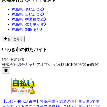
福島県×週払いOK
福島県×日払いOK
福島県×交通費支給
福島県×体を動かす
福島県×制服あり
もっと見る
いわき市の似たバイト
紹介予定派遣
株式会社綜合キャリアオプション(1314GH0803G9★65-N)
【20代～40代活躍中】社保完備・派遣のお仕事☆週5で働け
る☆エレクトロニクス分野の原料はこび・計量/日払いOK