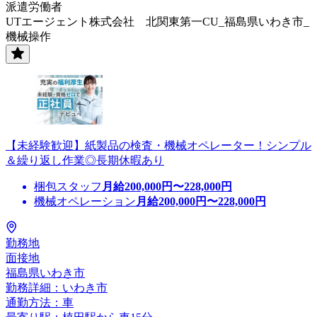
派遣労働者
UTエージェント株式会社 北関東第一CU_福島県いわき市_
機械操作
【未経験歓迎】紙製品の検査・機械オペレーター！シンプル
＆繰り返し作業◎長期休暇あり
梱包スタッフ
月給
200,000
円〜
228,000
円
機械オペレーション
月給
200,000
円〜
228,000
円
勤務地
面接地
福島県いわき市
勤務詳細：いわき市
通勤方法：車