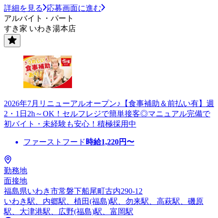
詳細を見る
応募画面に進む
アルバイト・パート
すき家 いわき湯本店
2026年7月リニューアルオープン♪【食事補助＆前払い有】週
2・1日2h～OK！セルフレジで簡単接客◎マニュアル完備で
初バイト・未経験も安心！積極採用中
ファーストフード
時給
1,220
円〜
勤務地
面接地
福島県いわき市常磐下船尾町古内290-12
いわき駅、内郷駅、植田(福島)駅、勿来駅、高萩駅、磯原
駅、大津港駅、広野(福島)駅、富岡駅