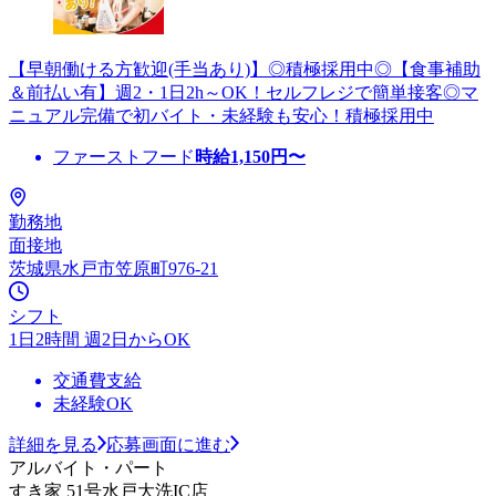
【早朝働ける方歓迎(手当あり)】◎積極採用中◎【食事補助
＆前払い有】週2・1日2h～OK！セルフレジで簡単接客◎マ
ニュアル完備で初バイト・未経験も安心！積極採用中
ファーストフード
時給
1,150
円〜
勤務地
面接地
茨城県水戸市笠原町976-21
シフト
1日2時間 週2日からOK
交通費支給
未経験OK
詳細を見る
応募画面に進む
アルバイト・パート
すき家 51号水戸大洗IC店