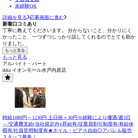
未経験OK
詳細を見る
応募画面に進む
新着口コミあり
丁寧に教えてくださいます。 分からないこと、分かりにく
かったこと、一つずつしっかり話してくれるのでとても助か
りました。
もっと見る
もっと見る
アルバイト・パート
ikka イオンモール水戸内原店
時給1080円～1230円 土日祝＋30円※経験により優遇/週3日
～/交通費支給(当社規定内)/昇給有/従業員割引制度有/有給休
暇有/社員登用制度有★ネイル・ピアス自由◎アパレル販売
スタッフ募集！