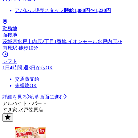
アパレル販売スタッフ
時給
1,080
円〜
1,230
円
勤務地
面接地
茨城県水戸市内原2丁目1番地 イオンモール水戸内原3F
内原駅 徒歩10分
シフト
1日4時間 週3日からOK
交通費支給
未経験OK
詳細を見る
応募画面に進む
アルバイト・パート
すき家 水戸笠原店