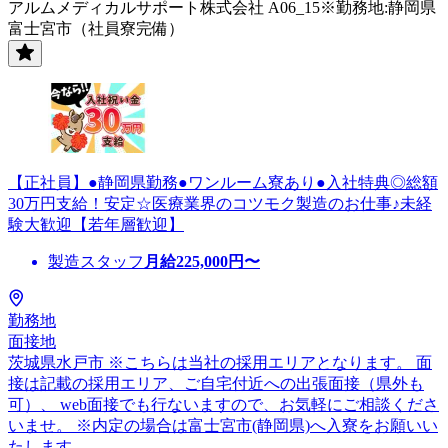
アルムメディカルサポート株式会社 A06_15※勤務地:静岡県
富士宮市（社員寮完備）
【正社員】●静岡県勤務●ワンルーム寮あり●入社特典◎総額
30万円支給！安定☆医療業界のコツモク製造のお仕事♪未経
験大歓迎【若年層歓迎】
製造スタッフ
月給
225,000
円〜
勤務地
面接地
茨城県水戸市 ※こちらは当社の採用エリアとなります。 面
接は記載の採用エリア、ご自宅付近への出張面接（県外も
可）、 web面接でも行ないますので、お気軽にご相談くださ
いませ。 ※内定の場合は富士宮市(静岡県)へ入寮をお願いい
たします。