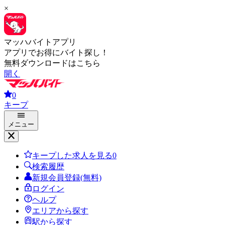
×
マッハバイトアプリ
アプリでお得にバイト探し！
無料ダウンロードはこちら
開く
0
キープ
メニュー
キープした求人を見る
0
検索履歴
新規会員登録(無料)
ログイン
ヘルプ
エリアから探す
駅から探す