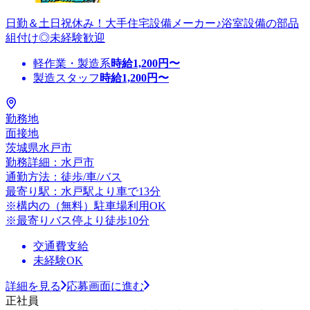
日勤＆土日祝休み！大手住宅設備メーカー♪浴室設備の部品
組付け◎未経験歓迎
軽作業・製造系
時給
1,200
円〜
製造スタッフ
時給
1,200
円〜
勤務地
面接地
茨城県水戸市
勤務詳細：水戸市
通勤方法：徒歩/車/バス
最寄り駅：水戸駅より車で13分
※構内の（無料）駐車場利用OK
※最寄りバス停より徒歩10分
交通費支給
未経験OK
詳細を見る
応募画面に進む
正社員