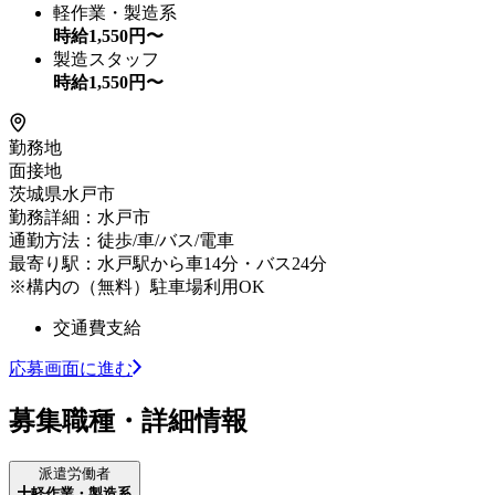
軽作業・製造系
時給
1,550
円〜
製造スタッフ
時給
1,550
円〜
勤務地
面接地
茨城県水戸市
勤務詳細：水戸市
通勤方法：徒歩/車/バス/電車
最寄り駅：水戸駅から車14分・バス24分
※構内の（無料）駐車場利用OK
交通費支給
応募画面に進む
募集職種・詳細情報
派遣労働者
軽作業・製造系