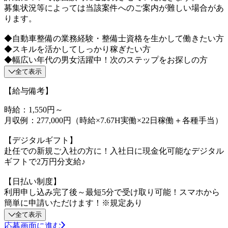
募集状況等によっては当該案件へのご案内が難しい場合があ
ります。
◆自動車整備の業務経験・整備士資格を生かして働きたい方
◆スキルを活かしてしっかり稼ぎたい方
◆幅広い年代の男女活躍中！次のステップをお探しの方
全て表示
【給与備考】
時給：1,550円～
月収例：277,000円（時給×7.67H実働×22日稼働＋各種手当）
【デジタルギフト】
赴任での新規ご入社の方に！入社日に現金化可能なデジタル
ギフトで2万円分支給♪
【日払い制度】
利用申し込み完了後～最短5分で受け取り可能！スマホから
簡単に申請いただけます！※規定あり
全て表示
応募画面に進む