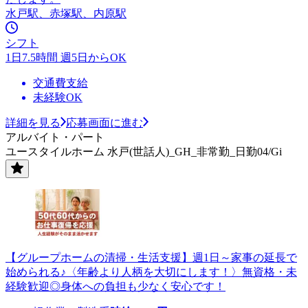
水戸駅、赤塚駅、内原駅
シフト
1日7.5時間 週5日からOK
交通費支給
未経験OK
詳細を見る
応募画面に進む
アルバイト・パート
ユースタイルホーム 水戸(世話人)_GH_非常勤_日勤04/Gi
【グループホームの清掃・生活支援】週1日～家事の延長で
始められる♪〈年齢より人柄を大切にします！〉無資格・未
経験歓迎◎身体への負担も少なく安心です！