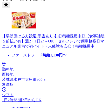
【早朝働ける方歓迎(手当あり)】◎積極採用中◎【食事補助
＆前払い有】週2・1日2h～OK！セルフレジで簡単接客◎マ
ニュアル完備で初バイト・未経験も安心！積極採用中
ファーストフード
時給
1,130
円〜
勤務地
面接地
茨城県水戸市大串町965-3
常澄駅
シフト
1日2時間 週2日からOK