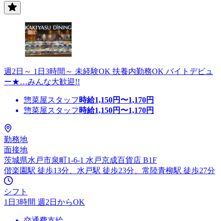
週2日～ 1日3時間～ 未経験OK 扶養内勤務OK バイトデビュ
ー★…みんな大歓迎!!
惣菜屋スタッフ
時給
1,150
円〜
1,170
円
惣菜屋スタッフ
時給
1,150
円〜
1,170
円
勤務地
面接地
茨城県水戸市泉町1-6-1 水戸京成百貨店 B1F
偕楽園駅 徒歩13分、水戸駅 徒歩23分、常陸青柳駅 徒歩27分
シフト
1日3時間 週2日からOK
交通費支給