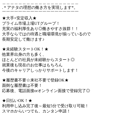
＿＿＿＿＿＿＿＿＿＿＿＿＿＿＿＿＿＿＿
.＊アナタの理想の働き方を実現します*。
￣￣￣￣￣￣￣￣￣￣￣￣￣￣￣￣￣￣￣
★大手×安定収入★
プライム市場上場UTグループ！
充実の福利厚生あり◎働きやすさ抜群！！
大手ならではの待遇と職場環境が揃っているので
長期安定して働けます♪
★未経験スタートOK！★
他業界出身の方も多く、
ほとんどの社員が未経験からスタート◎
就業後も現在のお仕事はもちろん
今後のキャリアしっかりサポートします！
★履歴書不要☆来社不要で登録OK★
面倒な履歴書は不要！
応募後、電話面接orオンライン面接で登録完了◎
★日払いOK！★
利用申し込み完了後～最短5分で受け取り可能！
スマホからいつでも、カンタン申請！