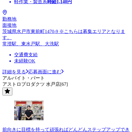
軽作業・製造系
時給
1,140
円
勤務地
面接地
茨城県水戸市東前町1470-9 ※こちらは募集エリアとなりま
す。
常澄駅、東水戸駅、大洗駅
交通費支給
未経験OK
詳細を見る
応募画面に進む
アルバイト・パート
アストロプロダクツ 水戸店[67]
前向きに目標を持って頑張ればどんどんステップアップでき