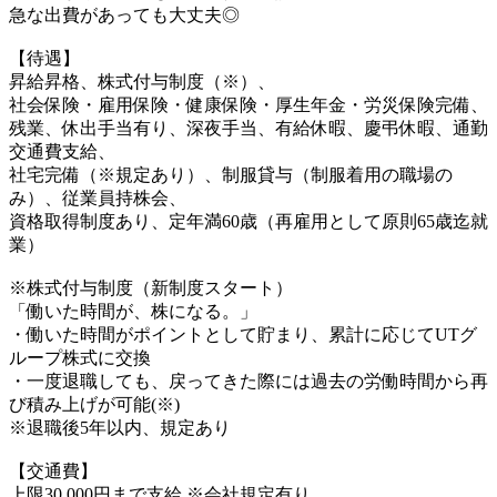
急な出費があっても大丈夫◎
【待遇】
昇給昇格、株式付与制度（※）、
社会保険・雇用保険・健康保険・厚生年金・労災保険完備、
残業、休出手当有り、深夜手当、有給休暇、慶弔休暇、通勤
交通費支給、
社宅完備（※規定あり）、制服貸与（制服着用の職場の
み）、従業員持株会、
資格取得制度あり、定年満60歳（再雇用として原則65歳迄就
業）
※株式付与制度（新制度スタート）
「働いた時間が、株になる。」
・働いた時間がポイントとして貯まり、累計に応じてUTグ
ループ株式に交換
・一度退職しても、戻ってきた際には過去の労働時間から再
び積み上げが可能(※)
※退職後5年以内、規定あり
【交通費】
上限30,000円まで支給 ※会社規定有り