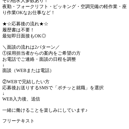
その他求人多数あり！
夜勤・フォークリフト・ピッキング・空調完備の軽作業・座
り作業OKなお仕事など！
★☆応募後の流れ★☆
履歴書は不要！
最短即日面接もOK◎
＼面談の流れは2パターン／
①採用担当者からの案内をご希望の方
お電話でご連絡・面談の日程を調整
↓
面談（WEBまたは電話）
②WEBで完結したい方
応募後お送りするSMSで「ポチッと就職」を選択
↓
WEB入力後、送信
一緒に働けることを楽しみにしています♪
フリーテキスト