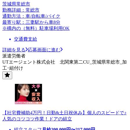
茨城県常総市
勤務詳細：常総市
通勤方法：車/自転車/バイク
最寄り駅：三妻駅から車8分
※構内の（無料）駐車場利用OK
交通費支給
詳細を見る
応募画面に進む
派遣労働者
UTエージェント株式会社 北関東第二CU_茨城県常総市_加
工･組付け
【社宅費補助4万円！日勤&土日祝休み】個人のスピードで♪
人気のコツコツ作業！ドアの組立
組立スタッフ
月給
200,000
円〜
217,000
円