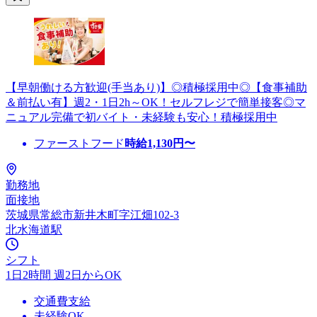
【早朝働ける方歓迎(手当あり)】◎積極採用中◎【食事補助
＆前払い有】週2・1日2h～OK！セルフレジで簡単接客◎マ
ニュアル完備で初バイト・未経験も安心！積極採用中
ファーストフード
時給
1,130
円〜
勤務地
面接地
茨城県常総市新井木町字江畑102-3
北水海道駅
シフト
1日2時間 週2日からOK
交通費支給
未経験OK