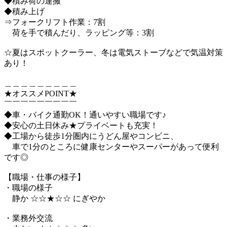
◆積み荷の運搬
◆積み上げ
⇒フォークリフト作業：7割
荷を手で積んだり、ラッピング等：3割
☆夏はスポットクーラー、冬は電気ストーブなどで気温対策
あり！
＿＿＿＿＿＿＿＿＿
★オススメPOINT★
￣￣￣￣￣￣￣￣￣
◆車・バイク通勤OK！通いやすい職場です♪
◆安心の土日休み★プライベートも充実！
◆工場から徒歩1分圏内にうどん屋やコンビニ、
車で1分のところに健康センターやスーパーがあって便利
です◎
【職場・仕事の様子】
・職場の様子
静か ☆☆★☆☆ にぎやか
・業務外交流