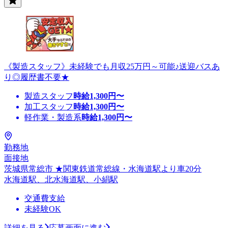
《製造スタッフ》未経験でも月収25万円～可能♪送迎バスあ
り◎履歴書不要★
製造スタッフ
時給
1,300
円〜
加工スタッフ
時給
1,300
円〜
軽作業・製造系
時給
1,300
円〜
勤務地
面接地
茨城県常総市 ★関東鉄道常総線・水海道駅より車20分
水海道駅、北水海道駅、小絹駅
交通費支給
未経験OK
詳細を見る
応募画面に進む