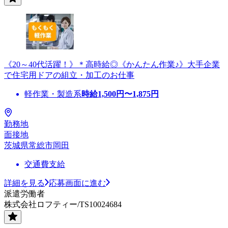
《20～40代活躍！》＊高時給◎《かんたん作業♪》大手企業
で住宅用ドアの組立・加工のお仕事
軽作業・製造系
時給
1,500
円〜
1,875
円
勤務地
面接地
茨城県常総市岡田
交通費支給
詳細を見る
応募画面に進む
派遣労働者
株式会社ロフティー/TS10024684