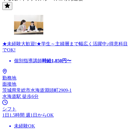
★未経験大歓迎!★学生～主婦層まで幅広く活躍中♪得意科目
でOK!
個別指導講師
時給
1,850
円〜
勤務地
面接地
茨城県常総市水海道淵頭町2909-1
水海道駅 徒歩6分
シフト
1日1.5時間 週1日からOK
未経験OK