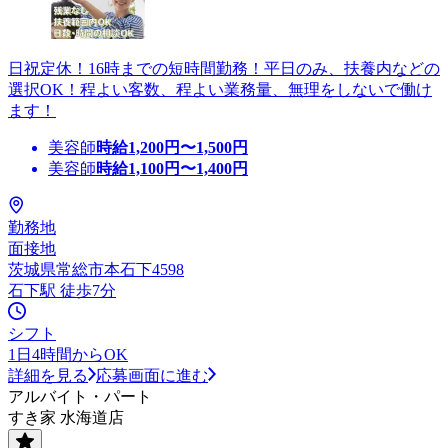
日祝定休！16時までの短時間勤務！平日のみ、扶養内などの
選択OK！程よい客数、程よい業務量、無理をしないで働け
ます！
美容師
時給
1,200
円〜
1,500
円
美容師
時給
1,100
円〜
1,400
円
勤務地
面接地
茨城県常総市本石下4598
石下駅 徒歩7分
シフト
1日4時間からOK
詳細を見る
応募画面に進む
アルバイト・パート
すき家 水海道店