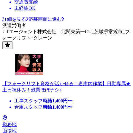
交通費支給
未経験OK
詳細を見る
応募画面に進む
派遣労働者
UTエージェント株式会社 北関東第一CU_茨城県常総市_フ
ォークリフト･クレーン
【フォークリフト資格が活かせる！倉庫内作業】日勤専属★
土日祝休み！残業ほぼナシ♪
工事スタッフ
時給
1,400
円〜
倉庫スタッフ
時給
1,400
円〜
勤務地
面接地