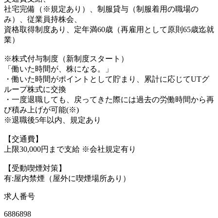
社宅完備（※規定あり）、制服貸与（制服着用の職場の
み）、従業員持株会、
資格取得制度あり、定年満60歳（再雇用として原則65歳迄就
業）
※株式付与制度（新制度スタート）
「働いた時間が、株になる。」
・働いた時間がポイントとして貯まり、累計に応じてUTグ
ループ株式に交換
・一度退職しても、戻ってきた際には過去の労働時間から再
び積み上げが可能(※)
※退職後5年以内、規定あり
【交通費】
上限30,000円まで支給 ※会社規定有り
【受動喫煙対策】
有:屋内禁煙（屋外に喫煙場所あり）
求人番号
6886898