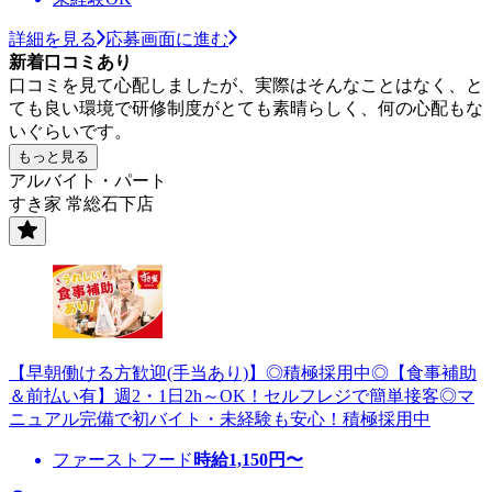
詳細を見る
応募画面に進む
新着口コミあり
口コミを見て心配しましたが、実際はそんなことはなく、と
ても良い環境で研修制度がとても素晴らしく、何の心配もな
いぐらいです。
もっと見る
アルバイト・パート
すき家 常総石下店
【早朝働ける方歓迎(手当あり)】◎積極採用中◎【食事補助
＆前払い有】週2・1日2h～OK！セルフレジで簡単接客◎マ
ニュアル完備で初バイト・未経験も安心！積極採用中
ファーストフード
時給
1,150
円〜