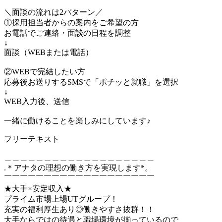
＼面談の流れは2パターン／
①採用担当者からの案内をご希望の方
お電話でご連絡・面談の日程を調整
↓
面談（WEBまたは電話）
②WEBで完結したい方
応募後お送りするSMSで「ポチッと就職」を選択
↓
WEB入力後、送信
一緒に働けることを楽しみにしています♪
フリーテキスト
＿＿＿＿＿＿＿＿＿＿＿＿＿＿＿＿＿＿＿
.＊アナタの理想の働き方を実現します*。
￣￣￣￣￣￣￣￣￣￣￣￣￣￣￣￣￣￣￣
★大手×安定収入★
プライム市場上場UTグループ！
充実の福利厚生あり◎働きやすさ抜群！！
大手ならではの待遇と職場環境が揃っているので