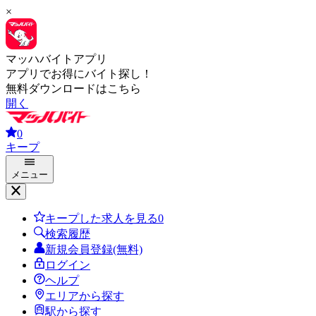
×
マッハバイトアプリ
アプリでお得にバイト探し！
無料ダウンロードはこちら
開く
0
キープ
メニュー
キープした求人を見る
0
検索履歴
新規会員登録(無料)
ログイン
ヘルプ
エリアから探す
駅から探す