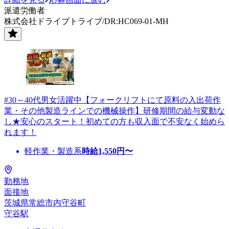
派遣労働者
株式会社ドライブトライブ/DR:HC069-01-MH
#30～40代男女活躍中【フォークリフトにて原料の入出荷作
業・その他製造ラインでの機械操作】研修期間の給与変動な
し★安心のスタート！初めての方も収入面で不安なく始めら
れます！
軽作業・製造系
時給
1,550
円〜
勤務地
面接地
茨城県常総市内守谷町
守谷駅