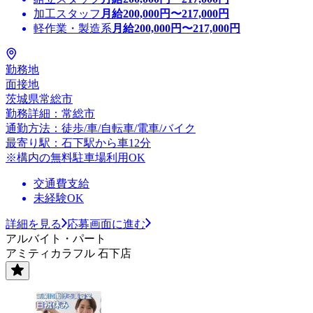
加工スタッフ
月給
200,000
円〜
217,000
円
軽作業・製造系
月給
200,000
円〜
217,000
円
勤務地
面接地
茨城県常総市
勤務詳細：常総市
通勤方法：徒歩/車/自転車/電車/バイク
最寄り駅：石下駅から車12分
※構内の無料駐車場利用OK
交通費支給
未経験OK
詳細を見る
応募画面に進む
アルバイト・パート
アミティカラフル 石下店