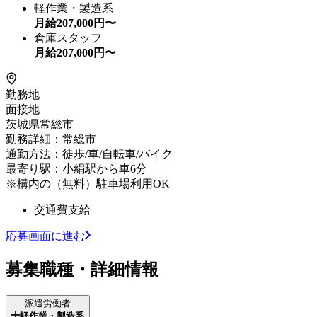
軽作業・製造系
月給
207,000
円〜
倉庫スタッフ
月給
207,000
円〜
勤務地
面接地
茨城県常総市
勤務詳細：常総市
通勤方法：徒歩/車/自転車/バイク
最寄り駅：小絹駅から車6分
※構内の（無料）駐車場利用OK
交通費支給
応募画面に進む
募集職種・詳細情報
派遣労働者
軽作業・製造系