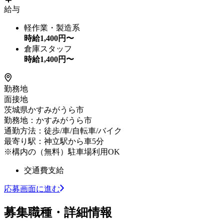
給与
軽作業・製造系
時給
1,400
円〜
倉庫スタッフ
時給
1,400
円〜
勤務地
面接地
茨城県かすみがうら市
勤務地：かすみがうら市
通勤方法：徒歩/車/自転車/バイク
最寄り駅：神立駅から車5分
※構内の（無料）駐車場利用OK
交通費支給
応募画面に進む
募集職種・詳細情報