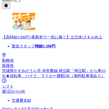
009437r2_1
【高時給1500円×夜勤有で一気に稼ぐ】土日休/スキル向上
製造スタッフ
時給
1,500
円
勤務地
面接地
茨城県かすみがうら市 JR常磐線 神立駅「神立駅」から車10
分★自転車、バイク、マイカー通勤OK（無料駐車場あり）
シフト
週5日からOK
交通費支給