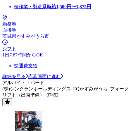
軽作業・製造系
時給
1,500
円〜
1,875
円
勤務地
面接地
茨城県かすみがうら市
シフト
1日7.67時間からOK
交通費支給
詳細を見る
応募画面に進む
アルバイト・パート
(株)シンクランホールディングス_EQかすみがうら_フォーク
リフト（出荷準備）_37452