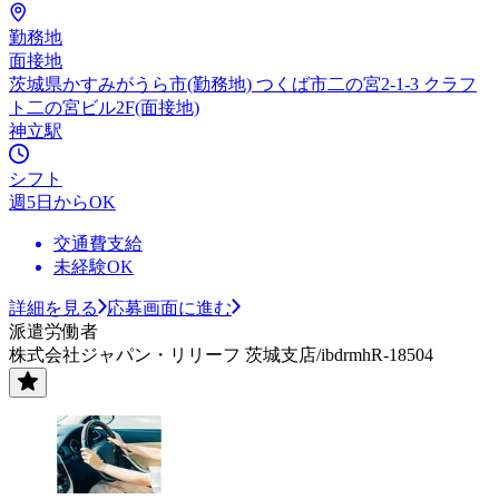
勤務地
面接地
茨城県かすみがうら市(勤務地) つくば市二の宮2-1-3 クラフ
ト二の宮ビル2F(面接地)
神立駅
シフト
週5日からOK
交通費支給
未経験OK
詳細を見る
応募画面に進む
派遣労働者
株式会社ジャパン・リリーフ 茨城支店/ibdrmhR-18504