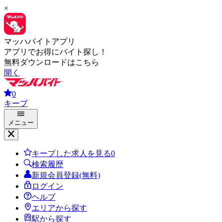
×
マッハバイトアプリ
アプリでお得にバイト探し！
無料ダウンロードはこちら
開く
0
キープ
メニュー
キープした求人を見る
0
検索履歴
新規会員登録(無料)
ログイン
ヘルプ
エリアから探す
駅から探す