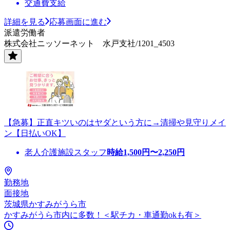
交通費支給
詳細を見る
応募画面に進む
派遣労働者
株式会社ニッソーネット 水戸支社/1201_4503
【急募】正直キツいのはヤダという方に→清掃や見守りメイ
ン【日払いOK】
老人介護施設スタッフ
時給
1,500
円〜
2,250
円
勤務地
面接地
茨城県かすみがうら市
かすみがうら市内に多数！＜駅チカ・車通勤okも有＞