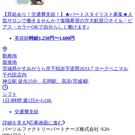
【昇給あり！交通費支給！】★パートスタイリスト募集★人
気サロンで働きませんか？復職希望の方大歓迎◎ネイル・ピ
アス・カラーOKで自分らしく働けます♪
美容師
時給
1,250
円〜
1,600
円
勤務地
面接地
茨城県かすみがうら市下稲吉字逆西2633-7 ヨークベニマル
千代田店内
神立駅 徒歩25分、石岡駅、高浜(茨城)駅
シフト
1日3時間 週1日からOK
交通費支給
詳細を見る
応募画面に進む
パーソルファクトリーパートナーズ株式会社 /S20-