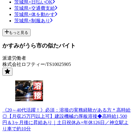
茨城県×日払いOK
茨城県×交通費支給
茨城県×体を動かす
茨城県×制服あり
もっと見る
かすみがうら市の似たバイト
派遣労働者
株式会社ロフティー/TS10025905
《20～40代活躍！》必須：溶接の実務経験がある方＊高時給
◎【月収25万円以上可】建設機械の厚板溶接◆高時給1,500
円＆3ヶ月後に昇給あり｜土日祝休み×年休126日／神立駅よ
り車で約10分