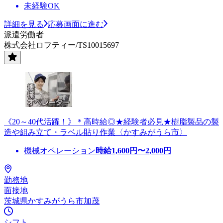
未経験OK
詳細を見る
応募画面に進む
派遣労働者
株式会社ロフティー/TS10015697
《20～40代活躍！》＊高時給◎★経験者必見★樹脂製品の製
造や組み立て・ラベル貼り作業〈かすみがうら市〉
機械オペレーション
時給
1,600
円〜
2,000
円
勤務地
面接地
茨城県かすみがうら市加茂
シフト