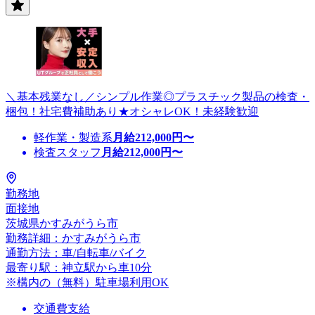
＼基本残業なし／シンプル作業◎プラスチック製品の検査・
梱包！社宅費補助あり★オシャレOK！未経験歓迎
軽作業・製造系
月給
212,000
円〜
検査スタッフ
月給
212,000
円〜
勤務地
面接地
茨城県かすみがうら市
勤務詳細：かすみがうら市
通勤方法：車/自転車/バイク
最寄り駅：神立駅から車10分
※構内の（無料）駐車場利用OK
交通費支給