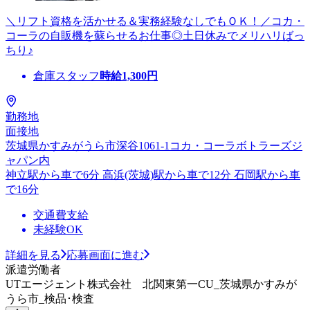
＼リフト資格を活かせる＆実務経験なしでもＯＫ！／コカ・
コーラの自販機を蘇らせるお仕事◎土日休みでメリハリばっ
ちり♪
倉庫スタッフ
時給
1,300
円
勤務地
面接地
茨城県かすみがうら市深谷1061-1コカ・コーラボトラーズジ
ャパン内
神立駅から車で6分 高浜(茨城)駅から車で12分 石岡駅から車
で16分
交通費支給
未経験OK
詳細を見る
応募画面に進む
派遣労働者
UTエージェント株式会社 北関東第一CU_茨城県かすみが
うら市_検品･検査