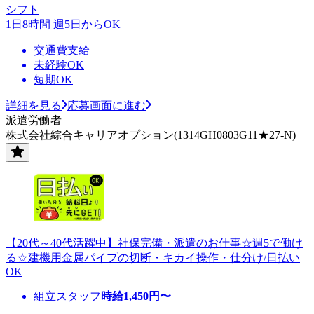
シフト
1日8時間 週5日からOK
交通費支給
未経験OK
短期OK
詳細を見る
応募画面に進む
派遣労働者
株式会社綜合キャリアオプション(1314GH0803G11★27-N)
【20代～40代活躍中】社保完備・派遣のお仕事☆週5で働け
る☆建機用金属パイプの切断・キカイ操作・仕分け/日払い
OK
組立スタッフ
時給
1,450
円〜