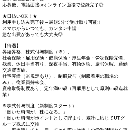
応募後、電話面接orオンライン面接で登録完了◎
★日払いOK！★
利用申し込み完了後～最短5分で受け取り可能！
スマホからいつでも、カンタン申請！
急な出費があっても大丈夫◎
【待遇】
昇給昇格、株式付与制度（※）、
社会保険・雇用保険・健康保険・厚生年金・労災保険完備、
残業、休出手当有り、深夜手当、有給休暇、慶弔休暇、通勤
交通費支給、
社宅完備（※規定あり）、制服貸与（制服着用の職場の
み）、従業員持株会、
資格取得制度あり、定年満60歳（再雇用として原則65歳迄就
業）
※株式付与制度（新制度スタート）
「働いた時間が、株になる。」
・働いた時間がポイントとして貯まり、累計に応じてUTグ
ループ株式に交換