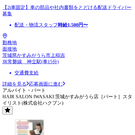
【2t車固定】車の部品や社内書類をとどける配送ドライバー
募集
配送・物流スタッフ
時給
1,500
円〜
勤務地
面接地
茨城県かすみがうら市上稲吉
JR常磐線 神立駅(車15分)
交通費支給
詳細を見る
応募画面に進む
アルバイト・パート
HAIR SALON IWASAKI 茨城かすみがうら店［パート］スタ
イリスト(株式会社ハクブン)