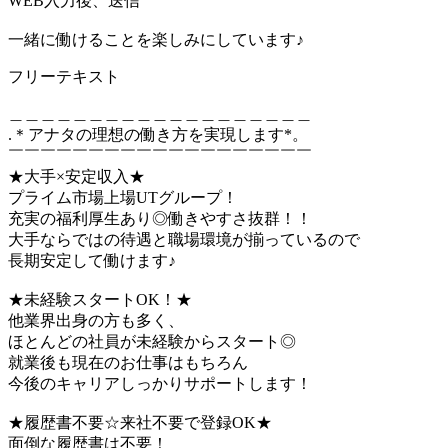
WEB入力後、送信
一緒に働けることを楽しみにしています♪
フリーテキスト
＿＿＿＿＿＿＿＿＿＿＿＿＿＿＿＿＿＿＿
.＊アナタの理想の働き方を実現します*。
￣￣￣￣￣￣￣￣￣￣￣￣￣￣￣￣￣￣￣
★大手×安定収入★
プライム市場上場UTグループ！
充実の福利厚生あり◎働きやすさ抜群！！
大手ならではの待遇と職場環境が揃っているので
長期安定して働けます♪
★未経験スタートOK！★
他業界出身の方も多く、
ほとんどの社員が未経験からスタート◎
就業後も現在のお仕事はもちろん
今後のキャリアしっかりサポートします！
★履歴書不要☆来社不要で登録OK★
面倒な履歴書は不要！