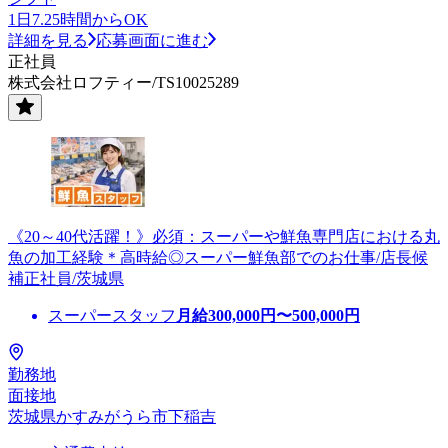
1日7.25時間からOK
詳細を見る
応募画面に進む
正社員
株式会社ロフティー/TS10025289
《20～40代活躍！》必須：スーパーや鮮魚専門店における丸
魚の加工経験＊高時給◎スーパー鮮魚部でのお仕事/店長候
補正社員/茨城県
スーパースタッフ
月給
300,000
円〜
500,000
円
勤務地
面接地
茨城県かすみがうら市下稲吉