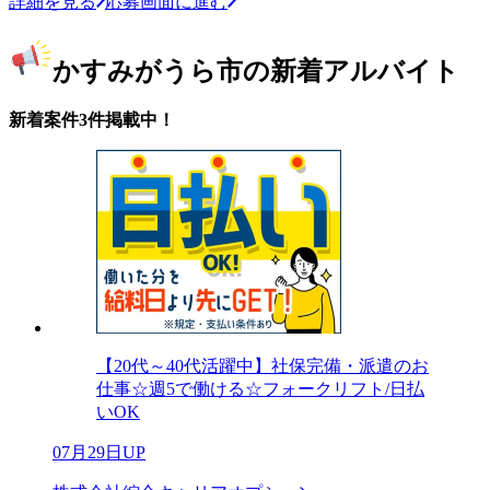
詳細を見る
応募画面に進む
かすみがうら市の新着アルバイト
新着案件3件掲載中！
【20代～40代活躍中】社保完備・派遣のお
仕事☆週5で働ける☆フォークリフト/日払
いOK
07月29日UP