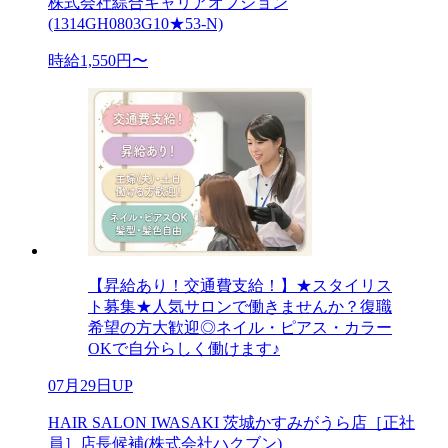
株式会社綜合キャリアオプション
(1314GH0803G10★53-N)
時給1,550円〜
【昇給あり！交通費支給！】★スタイリス
ト募集★人気サロンで働きませんか？復職
希望の方大歓迎◎ネイル・ピアス・カラー
OKで自分らしく働けます♪
07月29日UP
HAIR SALON IWASAKI 茨城かすみがうら店［正社
員］店長候補(株式会社ハクブン)