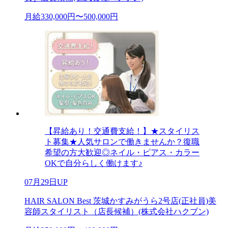
月給330,000円〜500,000円
【昇給あり！交通費支給！】★スタイリス
ト募集★人気サロンで働きませんか？復職
希望の方大歓迎◎ネイル・ピアス・カラー
OKで自分らしく働けます♪
07月29日UP
HAIR SALON Best 茨城かすみがうら2号店(正社員)美
容師スタイリスト（店長候補）(株式会社ハクブン)