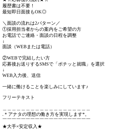
履歴書は不要！
最短即日面接もOK◎
＼面談の流れは2パターン／
①採用担当者からの案内をご希望の方
お電話でご連絡・面談の日程を調整
↓
面談（WEBまたは電話）
②WEBで完結したい方
応募後お送りするSMSで「ポチッと就職」を選択
↓
WEB入力後、送信
一緒に働けることを楽しみにしています♪
フリーテキスト
＿＿＿＿＿＿＿＿＿＿＿＿＿＿＿＿＿＿＿
.＊アナタの理想の働き方を実現します*。
￣￣￣￣￣￣￣￣￣￣￣￣￣￣￣￣￣￣￣
★大手×安定収入★