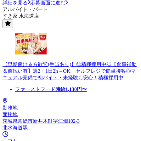
詳細を見る
応募画面に進む
アルバイト・パート
すき家 水海道店
【早朝働ける方歓迎(手当あり)】◎積極採用中◎【食事補助
＆前払い有】週2・1日2h～OK！セルフレジで簡単接客◎マ
ニュアル完備で初バイト・未経験も安心！積極採用中
ファーストフード
時給
1,130
円〜
勤務地
面接地
茨城県常総市新井木町字江畑102-3
北水海道駅