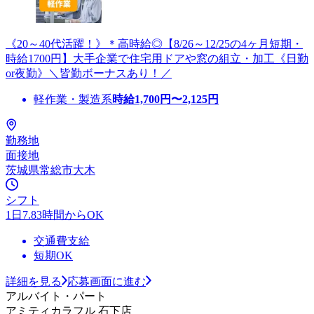
《20～40代活躍！》＊高時給◎【8/26～12/25の4ヶ月短期・
時給1700円】大手企業で住宅用ドアや窓の組立・加工《日勤
or夜勤》＼皆勤ボーナスあり！／
軽作業・製造系
時給
1,700
円〜
2,125
円
勤務地
面接地
茨城県常総市大木
シフト
1日7.83時間からOK
交通費支給
短期OK
詳細を見る
応募画面に進む
アルバイト・パート
アミティカラフル 石下店