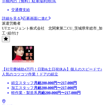
※構内の（無料）駐車場利用OK
交通費支給
詳細を見る
応募画面に進む
派遣労働者
UTエージェント株式会社 北関東第二CU_茨城県常総市_加
工･組付け
【社宅費補助4万円！日勤&土日祝休み】個人のスピードで♪
人気のコツコツ作業！ドアの組立
組立スタッフ
月給
200,000
円〜
217,000
円
加工スタッフ
月給
200,000
円〜
217,000
円
軽作業・製造系
月給
200,000
円〜
217,000
円