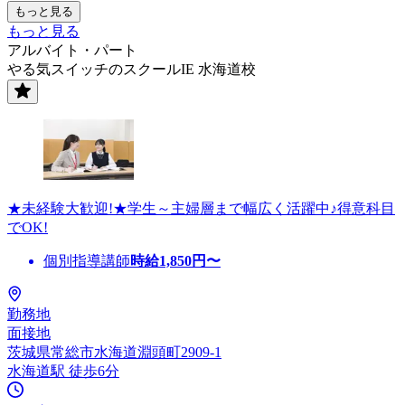
もっと見る
もっと見る
アルバイト・パート
やる気スイッチのスクールIE 水海道校
★未経験大歓迎!★学生～主婦層まで幅広く活躍中♪得意科目
でOK!
個別指導講師
時給
1,850
円〜
勤務地
面接地
茨城県常総市水海道淵頭町2909-1
水海道駅 徒歩6分