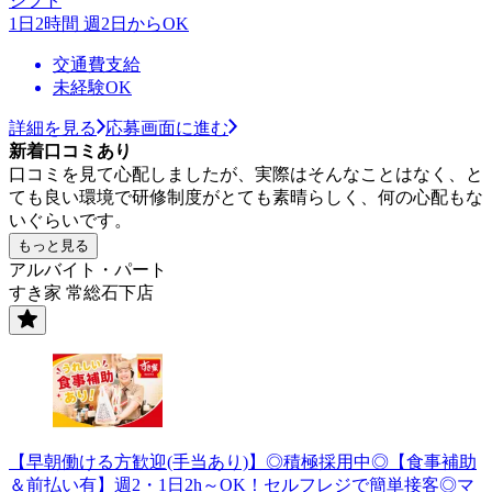
シフト
1日2時間 週2日からOK
交通費支給
未経験OK
詳細を見る
応募画面に進む
新着口コミあり
口コミを見て心配しましたが、実際はそんなことはなく、と
ても良い環境で研修制度がとても素晴らしく、何の心配もな
いぐらいです。
もっと見る
アルバイト・パート
すき家 常総石下店
【早朝働ける方歓迎(手当あり)】◎積極採用中◎【食事補助
＆前払い有】週2・1日2h～OK！セルフレジで簡単接客◎マ