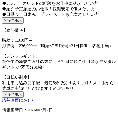
◆3tフォークリフトの経験をお仕事に活かしたい方
◆紹介予定派遣のお仕事！長期安定で働きたい方
◆日勤＆土日休み！プライベートも充実させたい方
全て表示
【給与備考】
時給：1,310円～
月収例：236,000円（時給×7.5H実働×21日稼働＋各種手当）
【デジタルギフト】
赴任での新規ご入社の方に！入社日に現金化可能なデジタル
ギフトで2万円分支給♪
【日払い制度】
利用申し込み完了後～最短5分で受け取り可能！スマホから
簡単に申請いただけます！※規定あり
全て表示
応募画面に進む
情報更新日：2026年7月2日