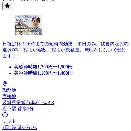
日祝定休！16時までの短時間勤務！平日のみ、扶養内などの
選択OK！程よい客数、程よい業務量、無理をしないで働け
ます！
美容師
時給
1,200
円〜
1,500
円
美容師
時給
1,100
円〜
1,400
円
勤務地
面接地
茨城県常総市本石下4598
石下駅 徒歩7分
シフト
1日4時間からOK