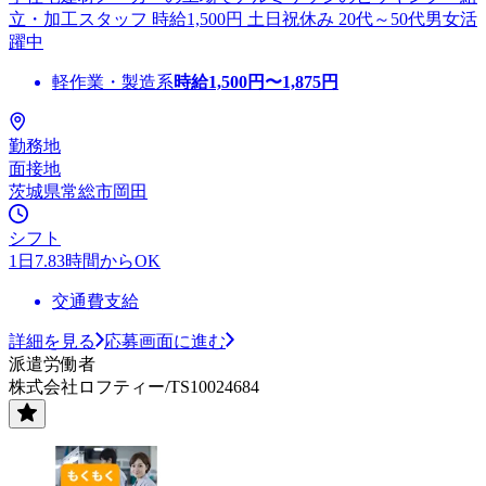
立・加工スタッフ 時給1,500円 土日祝休み 20代～50代男女活
躍中
軽作業・製造系
時給
1,500
円〜
1,875
円
勤務地
面接地
茨城県常総市岡田
シフト
1日7.83時間からOK
交通費支給
詳細を見る
応募画面に進む
派遣労働者
株式会社ロフティー/TS10024684