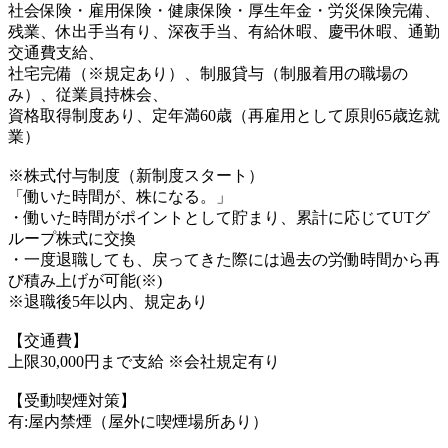
社会保険・雇用保険・健康保険・厚生年金・労災保険完備、
残業、休出手当有り、深夜手当、有給休暇、慶弔休暇、通勤
交通費支給、
社宅完備（※規定あり）、制服貸与（制服着用の職場の
み）、従業員持株会、
資格取得制度あり、定年満60歳（再雇用として原則65歳迄就
業）
※株式付与制度（新制度スタート）
「働いた時間が、株になる。」
・働いた時間がポイントとして貯まり、累計に応じてUTグ
ループ株式に交換
・一度退職しても、戻ってきた際には過去の労働時間から再
び積み上げが可能(※)
※退職後5年以内、規定あり
【交通費】
上限30,000円まで支給 ※会社規定有り
【受動喫煙対策】
有:屋内禁煙（屋外に喫煙場所あり）