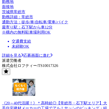
勤務地
面接地
茨城県常総市
勤務詳細：常総市
通勤方法：徒歩/車/自転車/電車/バイク
最寄り駅：石下駅から車12分
※構内の無料駐車場利用OK
交通費支給
未経験OK
詳細を見る
応募画面に進む
派遣労働者
株式会社ロフティー/TS10017326
《20～40代活躍！》＊高時給◎【常総市・石下駅エリア】大
手住宅建材メーカーの工場でアルミサッシのピッキング・組