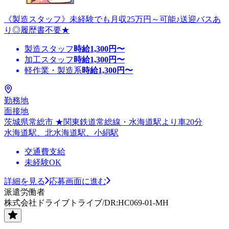
《製造スタッフ》未経験でも月収25万円～可能♪送迎バスあ
り◎履歴書不要★
製造スタッフ
時給
1,300
円〜
加工スタッフ
時給
1,300
円〜
軽作業・製造系
時給
1,300
円〜
勤務地
面接地
茨城県常総市 ★関東鉄道常総線・水海道駅より車20分
水海道駅、北水海道駅、小絹駅
交通費支給
未経験OK
詳細を見る
応募画面に進む
派遣労働者
株式会社ドライブトライブ/DR:HC069-01-MH