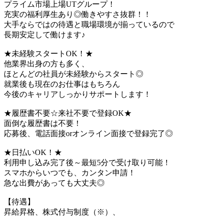
プライム市場上場UTグループ！
充実の福利厚生あり◎働きやすさ抜群！！
大手ならではの待遇と職場環境が揃っているので
長期安定して働けます♪
★未経験スタートOK！★
他業界出身の方も多く、
ほとんどの社員が未経験からスタート◎
就業後も現在のお仕事はもちろん
今後のキャリアしっかりサポートします！
★履歴書不要☆来社不要で登録OK★
面倒な履歴書は不要！
応募後、電話面接orオンライン面接で登録完了◎
★日払いOK！★
利用申し込み完了後～最短5分で受け取り可能！
スマホからいつでも、カンタン申請！
急な出費があっても大丈夫◎
【待遇】
昇給昇格、株式付与制度（※）、