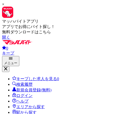
×
マッハバイトアプリ
アプリでお得にバイト探し！
無料ダウンロードはこちら
開く
0
キープ
メニュー
キープした求人を見る
0
検索履歴
新規会員登録(無料)
ログイン
ヘルプ
エリアから探す
駅から探す