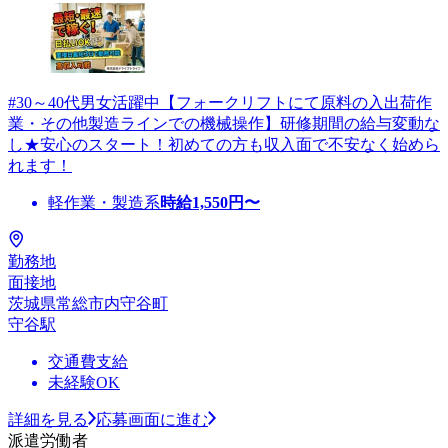
#30～40代男女活躍中【フォークリフトにて原料の入出荷作
業・その他製造ラインでの機械操作】研修期間の給与変動な
し★安心のスタート！初めての方も収入面で不安なく始めら
れます！
軽作業・製造系
時給
1,550
円〜
勤務地
面接地
茨城県常総市内守谷町
守谷駅
交通費支給
未経験OK
詳細を見る
応募画面に進む
派遣労働者