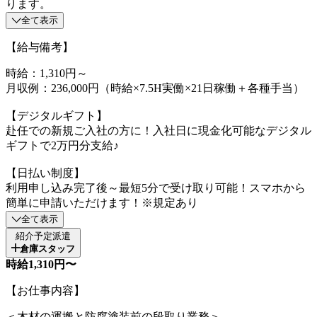
ります。
全て表示
【給与備考】
時給：1,310円～
月収例：236,000円（時給×7.5H実働×21日稼働＋各種手当）
【デジタルギフト】
赴任での新規ご入社の方に！入社日に現金化可能なデジタル
ギフトで2万円分支給♪
【日払い制度】
利用申し込み完了後～最短5分で受け取り可能！スマホから
簡単に申請いただけます！※規定あり
全て表示
紹介予定派遣
倉庫スタッフ
時給1,310円〜
【お仕事内容】
＜木材の運搬と防腐塗装前の段取り業務＞