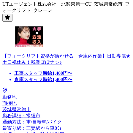
UTエージェント株式会社 北関東第一CU_茨城県常総市_フ
ォークリフト･クレーン
【フォークリフト資格が活かせる！倉庫内作業】日勤専属★
土日祝休み！残業ほぼナシ♪
工事スタッフ
時給
1,400
円〜
倉庫スタッフ
時給
1,400
円〜
勤務地
面接地
茨城県常総市
勤務詳細：常総市
通勤方法：車/自転車/バイク
最寄り駅：三妻駅から車8分