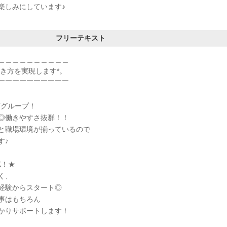
楽しみにしています♪
フリーテキスト
＿＿＿＿＿＿＿＿＿＿
働き方を実現します*。
￣￣￣￣￣￣￣￣￣￣
Tグループ！
◎働きやすさ抜群！！
と職場環境が揃っているので
す♪
K！★
く、
経験からスタート◎
事はもちろん
かりサポートします！