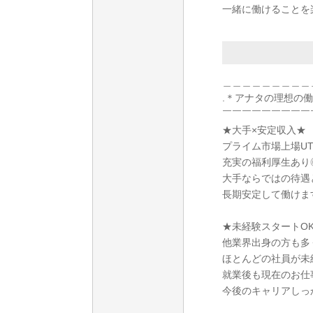
一緒に働けることを
＿＿＿＿＿＿＿＿＿
.＊アナタの理想の
￣￣￣￣￣￣￣￣￣
★大手×安定収入★
プライム市場上場U
充実の福利厚生あり
大手ならではの待遇
長期安定して働けま
★未経験スタートO
他業界出身の方も多
ほとんどの社員が未
就業後も現在のお仕
今後のキャリアしっ