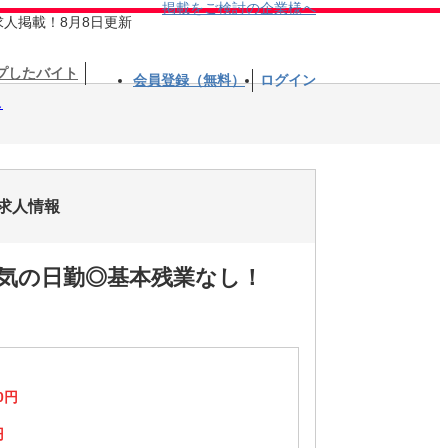
掲載をご検討の企業様へ
求人掲載！8月8日更新
プしたバイト
会員登録（無料）
ログイン
し
求人情報
気の日勤◎基本残業なし！
0円
円