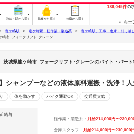
186,045件
の
す
路線・駅から探す
職種から探す
特徴から探す
キー
竜ケ崎駅
竜ケ崎駅、軽作業・製造系
竜ケ崎駅、工事・倉庫・引っ越
ケ崎市_フォークリフト･クレーン
U_茨城県龍ケ崎市_フォークリフト･クレーンのバイト・パート
】シャンプーなどの液体原料運搬・洗浄！人
り
体を動かす
バイク通勤OK
交通費支給
給与
軽作業・製造系：
月給214,000円〜230,00
倉庫スタッフ：
月給214,000円〜230,000