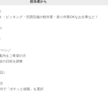
担当者から
！
ト・ピッキング・空調完備の軽作業・座り作業OKなお仕事など！
☆
◎
ターン／
案内をご希望の方
談の日程を調整
電話）
方
MSで「ポチッと就職」を選択