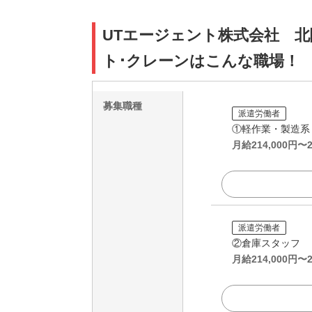
UTエージェント株式会社 北
ト･クレーンはこんな職場！
募集職種
派遣労働者
①軽作業・製造系
月給
214,000
円〜
派遣労働者
②倉庫スタッフ
月給
214,000
円〜