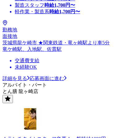
製造スタッフ
時給
1,700
円〜
軽作業・製造系
時給
1,700
円〜
勤務地
面接地
茨城県龍ケ崎市 ★関東鉄道・竜ヶ崎駅より車5分
竜ケ崎駅、入地駅、佐貫駅
交通費支給
未経験OK
詳細を見る
応募画面に進む
アルバイト・パート
とん膳 龍ヶ崎店