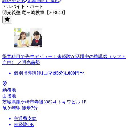
詳細を見る
応募画面に進む
アルバイト・パート
明光義塾 竜ヶ崎教室【303640】
得意科目で先生デビュー！未経験が活躍中の塾講師（シフト
自由） ／明光義塾
個別指導講師
1コマ(95分)
1,800
円〜
勤務地
面接地
茨城県龍ケ崎市寺後3982-4 トキワビル 1F
竜ケ崎駅 徒歩7分
交通費支給
未経験OK