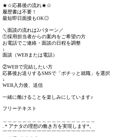
★☆応募後の流れ★☆
履歴書は不要！
最短即日面接もOK◎
＼面談の流れは2パターン／
①採用担当者からの案内をご希望の方
お電話でご連絡・面談の日程を調整
↓
面談（WEBまたは電話）
②WEBで完結したい方
応募後お送りするSMSで「ポチッと就職」を選択
↓
WEB入力後、送信
一緒に働けることを楽しみにしています♪
フリーテキスト
＿＿＿＿＿＿＿＿＿＿＿＿＿＿＿＿＿＿＿
.＊アナタの理想の働き方を実現します*。
￣￣￣￣￣￣￣￣￣￣￣￣￣￣￣￣￣￣￣