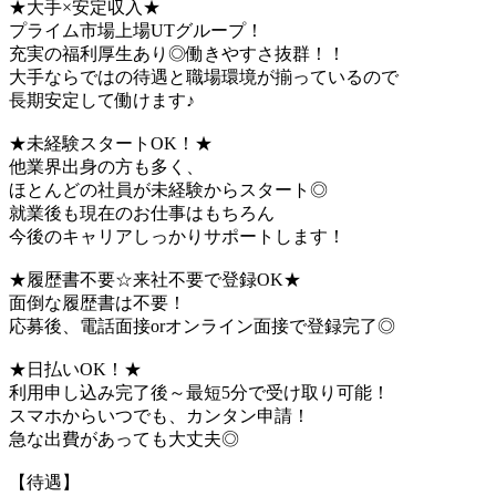
★大手×安定収入★
プライム市場上場UTグループ！
充実の福利厚生あり◎働きやすさ抜群！！
大手ならではの待遇と職場環境が揃っているので
長期安定して働けます♪
★未経験スタートOK！★
他業界出身の方も多く、
ほとんどの社員が未経験からスタート◎
就業後も現在のお仕事はもちろん
今後のキャリアしっかりサポートします！
★履歴書不要☆来社不要で登録OK★
面倒な履歴書は不要！
応募後、電話面接orオンライン面接で登録完了◎
★日払いOK！★
利用申し込み完了後～最短5分で受け取り可能！
スマホからいつでも、カンタン申請！
急な出費があっても大丈夫◎
【待遇】