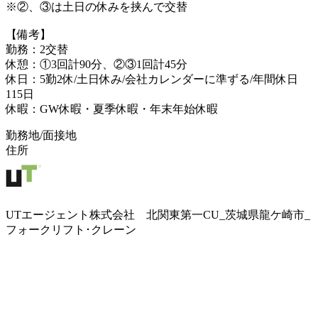
※②、③は土日の休みを挟んで交替
【備考】
勤務：2交替
休憩：①3回計90分、②③1回計45分
休日：5勤2休/土日休み/会社カレンダーに準ずる/年間休日
115日
休暇：GW休暇・夏季休暇・年末年始休暇
勤務地/面接地
住所
UTエージェント株式会社 北関東第一CU_茨城県龍ケ崎市_
フォークリフト･クレーン