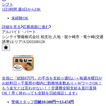
シフト
1日5時間 週4日からOK
未経験OK
詳細を見る
応募画面に進む
アルバイト・パート
シンテイ警備株式会社 柏支社 入地・龍ケ崎市・竜ケ崎(交通
誘導)エリア/A3203200128
全員に『総額8万円』の手当を支給☆週払い＝毎週水曜日が
お給料日＜千葉県や都内に勤務地多数あり＞WワークOK！
もう金欠とは言わせない！！交通費全額支給＆直行直帰
OK！早く終わっても全額を日給保証します♪
警備スタッフ
日給
10,500
円〜
13,474
円