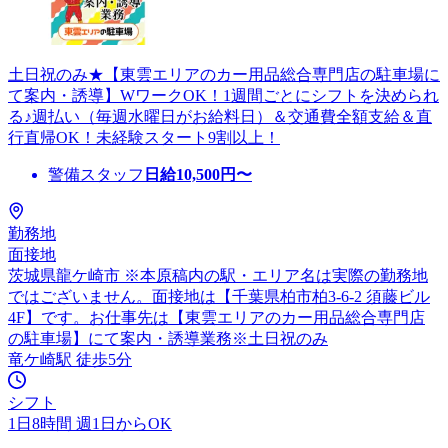
土日祝のみ★【東雲エリアのカー用品総合専門店の駐車場に
て案内・誘導】WワークOK！1週間ごとにシフトを決められ
る♪週払い（毎週水曜日がお給料日）＆交通費全額支給＆直
行直帰OK！未経験スタート9割以上！
警備スタッフ
日給
10,500
円〜
勤務地
面接地
茨城県龍ケ崎市 ※本原稿内の駅・エリア名は実際の勤務地
ではございません。面接地は【千葉県柏市柏3-6-2 須藤ビル
4F】です。お仕事先は【東雲エリアのカー用品総合専門店
の駐車場】にて案内・誘導業務※土日祝のみ
竜ケ崎駅 徒歩5分
シフト
1日8時間 週1日からOK