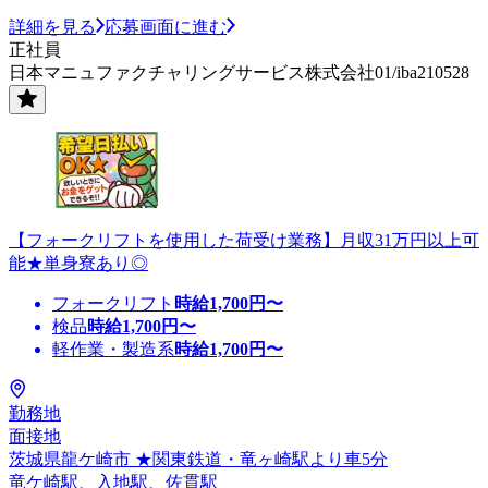
詳細を見る
応募画面に進む
正社員
日本マニュファクチャリングサービス株式会社01/iba210528
【フォークリフトを使用した荷受け業務】月収31万円以上可
能★単身寮あり◎
フォークリフト
時給
1,700
円〜
検品
時給
1,700
円〜
軽作業・製造系
時給
1,700
円〜
勤務地
面接地
茨城県龍ケ崎市 ★関東鉄道・竜ヶ崎駅より車5分
竜ケ崎駅、入地駅、佐貫駅