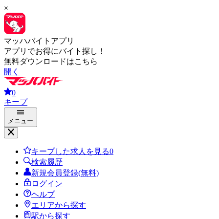
×
マッハバイトアプリ
アプリでお得にバイト探し！
無料ダウンロードはこちら
開く
0
キープ
メニュー
キープした求人を見る
0
検索履歴
新規会員登録(無料)
ログイン
ヘルプ
エリアから探す
駅から探す