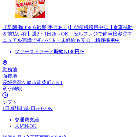
【早朝働ける方歓迎(手当あり)】◎積極採用中◎【食事補助
＆前払い有】週2・1日2h～OK！セルフレジで簡単接客◎マ
ニュアル完備で初バイト・未経験も安心！積極採用中
ファーストフード
時給
1,130
円〜
勤務地
面接地
茨城県龍ケ崎市馴柴町718-1
竜ケ崎駅
シフト
1日2時間 週2日からOK
交通費支給
未経験OK