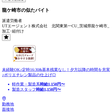
龍ケ崎市の似たバイト
派遣労働者
UTエージェント株式会社 北関東第一CU_茨城県龍ケ崎市_
加工･組付け
未経験OK♪定時16:30&基本残業なし！夕方以降の時間を充実
♪ポリエチレン製品の仕上げ◎
軽作業・製造系
時給
1,150
円〜
製造スタッフ
時給
1,150
円〜
勤務地
面接地