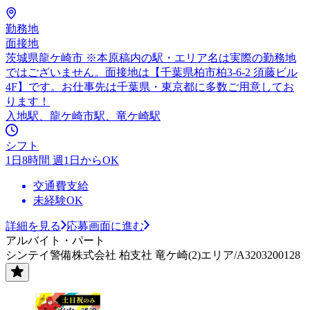
勤務地
面接地
茨城県龍ケ崎市 ※本原稿内の駅・エリア名は実際の勤務地
ではございません。面接地は【千葉県柏市柏3-6-2 須藤ビル
4F】です。お仕事先は千葉県・東京都に多数ご用意してお
ります！
入地駅、龍ケ崎市駅、竜ケ崎駅
シフト
1日8時間 週1日からOK
交通費支給
未経験OK
詳細を見る
応募画面に進む
アルバイト・パート
シンテイ警備株式会社 柏支社 竜ケ崎(2)エリア/A3203200128