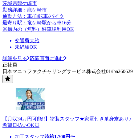
茨城県龍ケ崎市
勤務詳細：龍ケ崎市
通勤方法：車/自転車/バイク
最寄り駅：竜ケ崎駅から車16分
※構内の（無料）駐車場利用OK
交通費支給
未経験OK
詳細を見る
応募画面に進む
正社員
日本マニュファクチャリングサービス株式会社01/iba260629
【月収34万円可能!!】塗装スタッフ★家電付き単身寮あり♪
希望日払いOK◎
加工スタッフ
時給
1,700
円〜