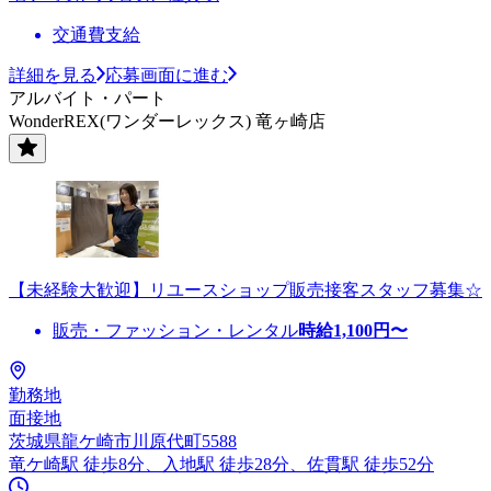
交通費支給
詳細を見る
応募画面に進む
アルバイト・パート
WonderREX(ワンダーレックス) 竜ヶ崎店
【未経験大歓迎】リユースショップ販売接客スタッフ募集☆
販売・ファッション・レンタル
時給
1,100
円〜
勤務地
面接地
茨城県龍ケ崎市川原代町5588
竜ケ崎駅 徒歩8分、入地駅 徒歩28分、佐貫駅 徒歩52分