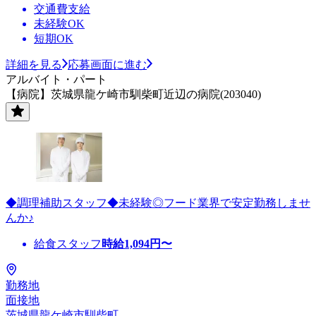
交通費支給
未経験OK
短期OK
詳細を見る
応募画面に進む
アルバイト・パート
【病院】茨城県龍ケ崎市馴柴町近辺の病院(203040)
◆調理補助スタッフ◆未経験◎フード業界で安定勤務しませ
んか♪
給食スタッフ
時給
1,094
円〜
勤務地
面接地
茨城県龍ケ崎市馴柴町