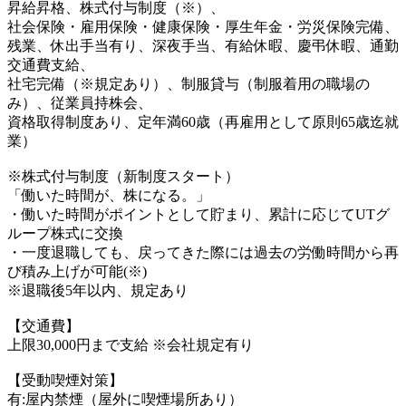
昇給昇格、株式付与制度（※）、
社会保険・雇用保険・健康保険・厚生年金・労災保険完備、
残業、休出手当有り、深夜手当、有給休暇、慶弔休暇、通勤
交通費支給、
社宅完備（※規定あり）、制服貸与（制服着用の職場の
み）、従業員持株会、
資格取得制度あり、定年満60歳（再雇用として原則65歳迄就
業）
※株式付与制度（新制度スタート）
「働いた時間が、株になる。」
・働いた時間がポイントとして貯まり、累計に応じてUTグ
ループ株式に交換
・一度退職しても、戻ってきた際には過去の労働時間から再
び積み上げが可能(※)
※退職後5年以内、規定あり
【交通費】
上限30,000円まで支給 ※会社規定有り
【受動喫煙対策】
有:屋内禁煙（屋外に喫煙場所あり）