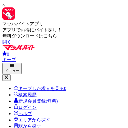
×
マッハバイトアプリ
アプリでお得にバイト探し！
無料ダウンロードはこちら
開く
0
キープ
メニュー
キープした求人を見る
0
検索履歴
新規会員登録(無料)
ログイン
ヘルプ
エリアから探す
駅から探す