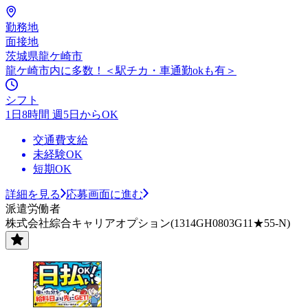
勤務地
面接地
茨城県龍ケ崎市
龍ケ崎市内に多数！＜駅チカ・車通勤okも有＞
シフト
1日8時間 週5日からOK
交通費支給
未経験OK
短期OK
詳細を見る
応募画面に進む
派遣労働者
株式会社綜合キャリアオプション(1314GH0803G11★55-N)