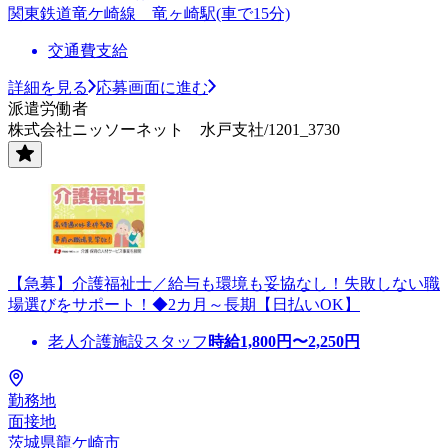
関東鉄道竜ケ崎線 竜ヶ崎駅(車で15分)
交通費支給
詳細を見る
応募画面に進む
派遣労働者
株式会社ニッソーネット 水戸支社/1201_3730
【急募】介護福祉士／給与も環境も妥協なし！失敗しない職
場選びをサポート！◆2カ月～長期【日払いOK】
老人介護施設スタッフ
時給
1,800
円〜
2,250
円
勤務地
面接地
茨城県龍ケ崎市