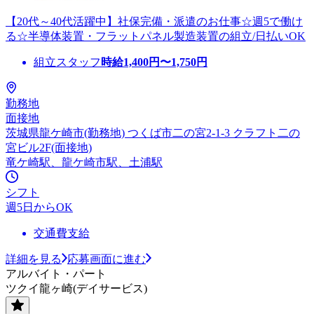
【20代～40代活躍中】社保完備・派遣のお仕事☆週5で働け
る☆半導体装置・フラットパネル製造装置の組立/日払いOK
組立スタッフ
時給
1,400
円〜
1,750
円
勤務地
面接地
茨城県龍ケ崎市(勤務地) つくば市二の宮2-1-3 クラフト二の
宮ビル2F(面接地)
竜ケ崎駅、龍ケ崎市駅、土浦駅
シフト
週5日からOK
交通費支給
詳細を見る
応募画面に進む
アルバイト・パート
ツクイ龍ヶ崎(デイサービス)