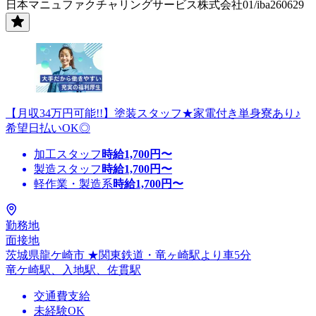
日本マニュファクチャリングサービス株式会社01/iba260629
【月収34万円可能!!】塗装スタッフ★家電付き単身寮あり♪
希望日払いOK◎
加工スタッフ
時給
1,700
円〜
製造スタッフ
時給
1,700
円〜
軽作業・製造系
時給
1,700
円〜
勤務地
面接地
茨城県龍ケ崎市 ★関東鉄道・竜ヶ崎駅より車5分
竜ケ崎駅、入地駅、佐貫駅
交通費支給
未経験OK