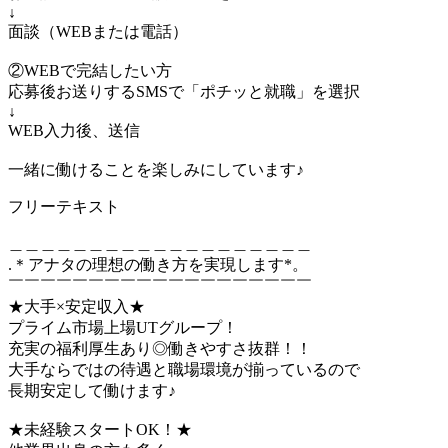
↓
面談（WEBまたは電話）
②WEBで完結したい方
応募後お送りするSMSで「ポチッと就職」を選択
↓
WEB入力後、送信
一緒に働けることを楽しみにしています♪
フリーテキスト
＿＿＿＿＿＿＿＿＿＿＿＿＿＿＿＿＿＿＿
.＊アナタの理想の働き方を実現します*。
￣￣￣￣￣￣￣￣￣￣￣￣￣￣￣￣￣￣￣
★大手×安定収入★
プライム市場上場UTグループ！
充実の福利厚生あり◎働きやすさ抜群！！
大手ならではの待遇と職場環境が揃っているので
長期安定して働けます♪
★未経験スタートOK！★