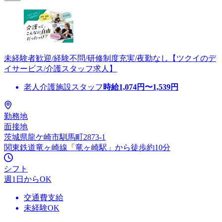
未経験者歓迎/経験不問/研修制度充実/夜勤なし【ツクイのデ
イサービス/介護スタッフ求人】
老人介護施設スタッフ
時給
1,074
円〜
1,539
円
勤務地
面接地
茨城県龍ケ崎市馴馬町2873-1
関東鉄道竜ヶ崎線「竜ヶ崎駅」から徒歩約10分
シフト
週1日からOK
交通費支給
未経験OK