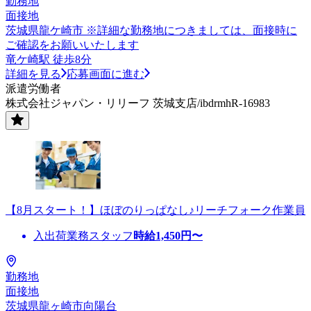
勤務地
面接地
茨城県龍ケ崎市 ※詳細な勤務地につきましては、面接時に
ご確認をお願いいたします
竜ケ崎駅 徒歩8分
詳細を見る
応募画面に進む
派遣労働者
株式会社ジャパン・リリーフ 茨城支店/ibdrmhR-16983
【8月スタート！】ほぼのりっぱなし♪リーチフォーク作業員
入出荷業務スタッフ
時給
1,450
円〜
勤務地
面接地
茨城県龍ヶ崎市向陽台