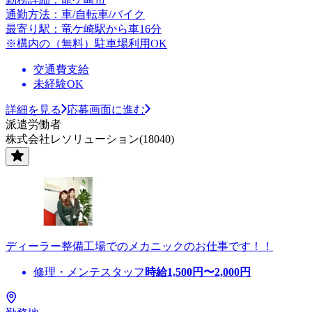
通勤方法：車/自転車/バイク
最寄り駅：竜ケ崎駅から車16分
※構内の（無料）駐車場利用OK
交通費支給
未経験OK
詳細を見る
応募画面に進む
派遣労働者
株式会社レソリューション(18040)
ディーラー整備工場でのメカニックのお仕事です！！
修理・メンテスタッフ
時給
1,500
円〜
2,000
円