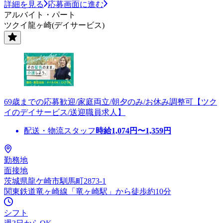
詳細を見る
応募画面に進む
アルバイト・パート
ツクイ龍ヶ崎(デイサービス)
69歳までの応募歓迎/家庭両立/朝夕のみ/お休み調整可【ツク
イのデイサービス/送迎職員求人】
配送・物流スタッフ
時給
1,074
円〜
1,359
円
勤務地
面接地
茨城県龍ケ崎市馴馬町2873-1
関東鉄道竜ヶ崎線「竜ヶ崎駅」から徒歩約10分
シフト