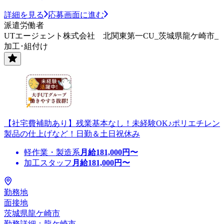
詳細を見る
応募画面に進む
派遣労働者
UTエージェント株式会社 北関東第一CU_茨城県龍ケ崎市_
加工･組付け
【社宅費補助あり】残業基本なし！未経験OK♪ポリエチレン
製品の仕上げなど！日勤＆土日祝休み
軽作業・製造系
月給
181,000
円〜
加工スタッフ
月給
181,000
円〜
勤務地
面接地
茨城県龍ケ崎市
勤務詳細：龍ケ崎市