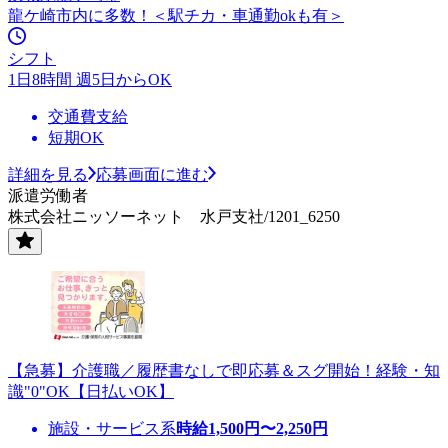
龍ケ崎市内に多数！＜駅チカ・車通勤okも有＞
シフト
1日8時間 週5日からOK
交通費支給
短期OK
詳細を見る
応募画面に進む
派遣労働者
株式会社ニッソーネット 水戸支社/1201_6250
【急募】介護職／履歴書なしで即応募＆スグ開始！経験・知
識"0"OK【日払いOK】
施設・サービス系
時給
1,500
円〜
2,250
円