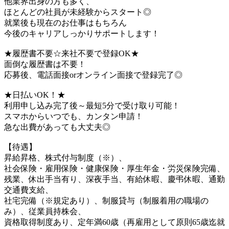
他業界出身の方も多く、
ほとんどの社員が未経験からスタート◎
就業後も現在のお仕事はもちろん
今後のキャリアしっかりサポートします！
★履歴書不要☆来社不要で登録OK★
面倒な履歴書は不要！
応募後、電話面接orオンライン面接で登録完了◎
★日払いOK！★
利用申し込み完了後～最短5分で受け取り可能！
スマホからいつでも、カンタン申請！
急な出費があっても大丈夫◎
【待遇】
昇給昇格、株式付与制度（※）、
社会保険・雇用保険・健康保険・厚生年金・労災保険完備、
残業、休出手当有り、深夜手当、有給休暇、慶弔休暇、通勤
交通費支給、
社宅完備（※規定あり）、制服貸与（制服着用の職場の
み）、従業員持株会、
資格取得制度あり、定年満60歳（再雇用として原則65歳迄就