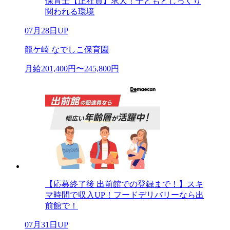
保育士【正社員】求人！子どもとじっくり
関われる環境
07月28日UP
龍ケ崎 なでしこ保育園
月給201,400円〜245,800円
【応募終了後 出前館での登録まで！】スキ
マ時間で収入UP！フードデリバリーなら出
前館で！
07月31日UP