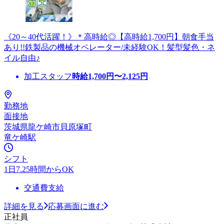
《20～40代活躍！》＊高時給◎【高時給1,700円】朝食手当
あり!!鉄製品の機械オペレーター/未経験OK！髪型髪色・ネ
イル自由♪
加工スタッフ
時給
1,700
円〜
2,125
円
勤務地
面接地
茨城県龍ケ崎市貝原塚町
竜ケ崎駅
シフト
1日7.25時間からOK
交通費支給
詳細を見る
応募画面に進む
正社員