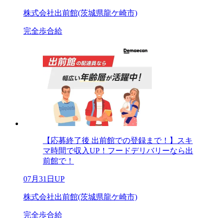
株式会社出前館(茨城県龍ケ崎市)
完全歩合給
【応募終了後 出前館での登録まで！】スキ
マ時間で収入UP！フードデリバリーなら出
前館で！
07月31日UP
株式会社出前館(茨城県龍ケ崎市)
完全歩合給