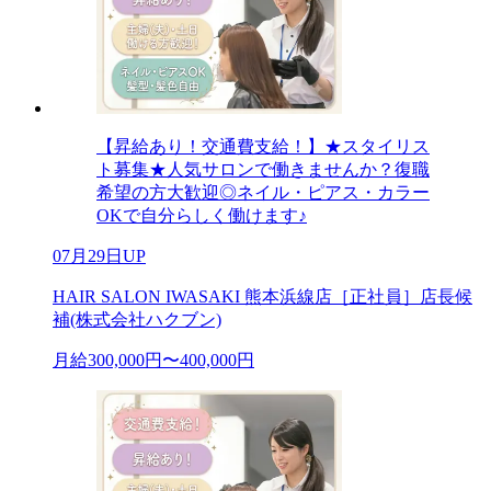
【昇給あり！交通費支給！】★スタイリス
ト募集★人気サロンで働きませんか？復職
希望の方大歓迎◎ネイル・ピアス・カラー
OKで自分らしく働けます♪
07月29日UP
HAIR SALON IWASAKI 熊本浜線店［正社員］店長候
補(株式会社ハクブン)
月給300,000円〜400,000円