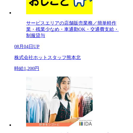
サービスエリアの店舗販売業務／簡単軽作
業・残業少なめ・車通勤OK・交通費支給・
制服貸与
08月04日UP
株式会社ホットスタッフ熊本北
時給1,200円