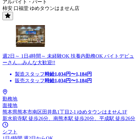
アルバイト・パート
柿安 口福堂 ゆめタウンはません店
週2日～ 1日4時間～ 未経験OK 扶養内勤務OK バイトデビュ
ーさん…みんな大歓迎!!
製造スタッフ
時給
1,034
円〜
1,184
円
販売スタッフ
時給
1,034
円〜
1,184
円
勤務地
面接地
熊本県熊本市南区田井島1丁目2-1 ゆめタウンはません1F
新水前寺駅 徒歩26分、南熊本駅 徒歩20分、平成駅 徒歩26分
シフト
1日4時間 週2日からOK