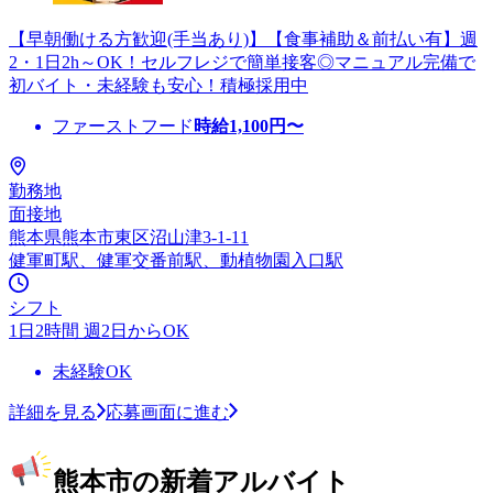
【早朝働ける方歓迎(手当あり)】【食事補助＆前払い有】週
2・1日2h～OK！セルフレジで簡単接客◎マニュアル完備で
初バイト・未経験も安心！積極採用中
ファーストフード
時給
1,100
円〜
勤務地
面接地
熊本県熊本市東区沼山津3-1-11
健軍町駅、健軍交番前駅、動植物園入口駅
シフト
1日2時間 週2日からOK
未経験OK
詳細を見る
応募画面に進む
熊本市の新着アルバイト