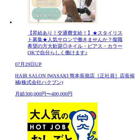
【昇給あり！交通費支給！】★スタイリス
ト募集★人気サロンで働きませんか？復職
希望の方大歓迎◎ネイル・ピアス・カラー
OKで自分らしく働けます♪
07月29日UP
HAIR SALON IWASAKI 熊本長嶺店［正社員］店長候
補(株式会社ハクブン)
月給300,000円〜400,000円