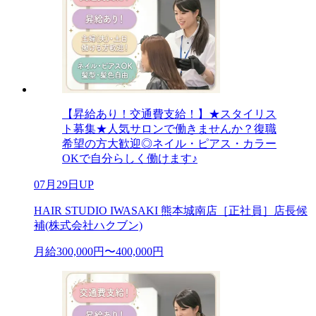
【昇給あり！交通費支給！】★スタイリス
ト募集★人気サロンで働きませんか？復職
希望の方大歓迎◎ネイル・ピアス・カラー
OKで自分らしく働けます♪
07月29日UP
HAIR STUDIO IWASAKI 熊本城南店［正社員］店長候
補(株式会社ハクブン)
月給300,000円〜400,000円