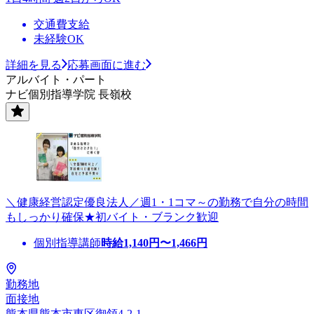
交通費支給
未経験OK
詳細を見る
応募画面に進む
アルバイト・パート
ナビ個別指導学院 長嶺校
＼健康経営認定優良法人／週1・1コマ～の勤務で自分の時間
もしっかり確保★初バイト・ブランク歓迎
個別指導講師
時給
1,140
円〜
1,466
円
勤務地
面接地
熊本県熊本市東区御領4-2-1