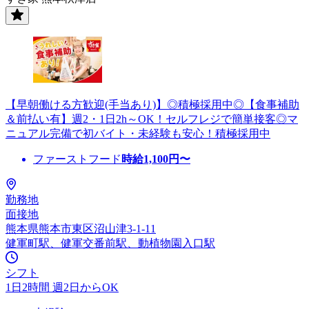
【早朝働ける方歓迎(手当あり)】◎積極採用中◎【食事補助
＆前払い有】週2・1日2h～OK！セルフレジで簡単接客◎マ
ニュアル完備で初バイト・未経験も安心！積極採用中
ファーストフード
時給
1,100
円〜
勤務地
面接地
熊本県熊本市東区沼山津3-1-11
健軍町駅、健軍交番前駅、動植物園入口駅
シフト
1日2時間 週2日からOK