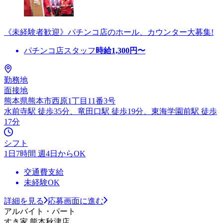
《未経験者歓迎》パチンコ店のホール、カウンター大募集!
パチンコ店スタッフ
時給
1,300
円〜
勤務地
面接地
熊本県熊本市西原1丁目11番3号
水前寺駅 徒歩35分、竜田口駅 徒歩19分、東海学園前駅 徒歩
17分
シフト
1日7時間 週4日からOK
交通費支給
未経験OK
詳細を見る
応募画面に進む
アルバイト・パート
すき家 熊本秋津店