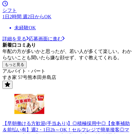
シフト
1日2時間 週2日からOK
未経験OK
詳細を見る
応募画面に進む
新着口コミあり
年配の方が多いかと思ったが、若い人が多くて楽しい。わか
らないことも聞いたら嫌な顔せず、すぐ教えてくれる。
もっと見る
アルバイト・パート
すき家 57号熊本田井島店
【早朝働ける方歓迎(手当あり)】◎積極採用中◎【食事補助
＆前払い有】週2・1日2h～OK！セルフレジで簡単接客◎マ