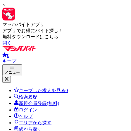
×
マッハバイトアプリ
アプリでお得にバイト探し！
無料ダウンロードはこちら
開く
0
キープ
メニュー
キープした求人を見る
0
検索履歴
新規会員登録(無料)
ログイン
ヘルプ
エリアから探す
駅から探す