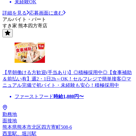
未経験OK
詳細を見る
応募画面に進む
アルバイト・パート
すき家 熊本四方寄店
【早朝働ける方歓迎(手当あり)】◎積極採用中◎【食事補助
＆前払い有】週2・1日2h～OK！セルフレジで簡単接客◎マ
ニュアル完備で初バイト・未経験も安心！積極採用中
ファーストフード
時給
1,080
円〜
勤務地
面接地
熊本県熊本市北区四方寄町508-6
西里駅、堀川駅