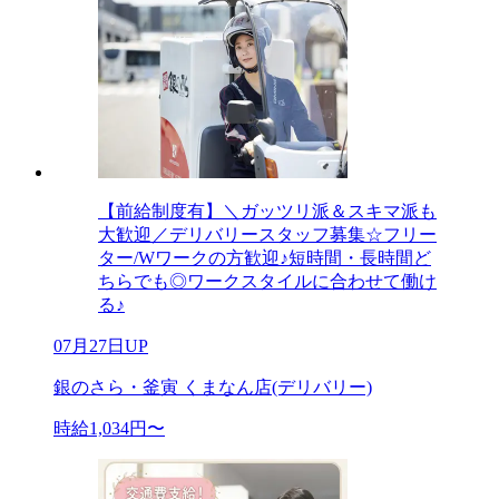
【前給制度有】＼ガッツリ派＆スキマ派も
大歓迎／デリバリースタッフ募集☆フリー
ター/Wワークの方歓迎♪短時間・長時間ど
ちらでも◎ワークスタイルに合わせて働け
る♪
07月27日UP
銀のさら・釜寅 くまなん店(デリバリー)
時給1,034円〜