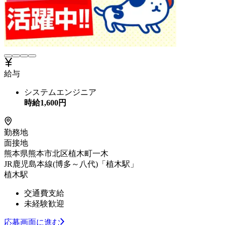
給与
システムエンジニア
時給
1,600
円
勤務地
面接地
熊本県熊本市北区植木町一木
JR鹿児島本線(博多～八代)「植木駅」
植木駅
交通費支給
未経験歓迎
応募画面に進む