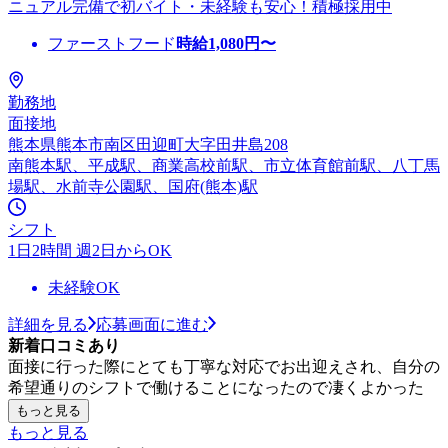
ニュアル完備で初バイト・未経験も安心！積極採用中
ファーストフード
時給
1,080
円〜
勤務地
面接地
熊本県熊本市南区田迎町大字田井島208
南熊本駅、平成駅、商業高校前駅、市立体育館前駅、八丁馬
場駅、水前寺公園駅、国府(熊本)駅
シフト
1日2時間 週2日からOK
未経験OK
詳細を見る
応募画面に進む
新着口コミあり
面接に行った際にとても丁寧な対応でお出迎えされ、自分の
希望通りのシフトで働けることになったので凄くよかった
もっと見る
もっと見る