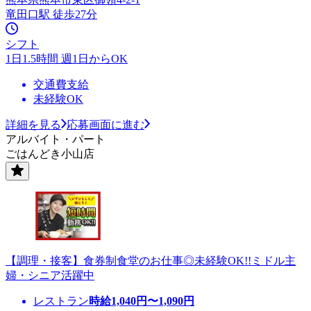
竜田口駅 徒歩27分
シフト
1日1.5時間 週1日からOK
交通費支給
未経験OK
詳細を見る
応募画面に進む
アルバイト・パート
ごはんどき小山店
【調理・接客】食券制食堂のお仕事◎未経験OK!!ミドル主
婦・シニア活躍中
レストラン
時給
1,040
円〜
1,090
円