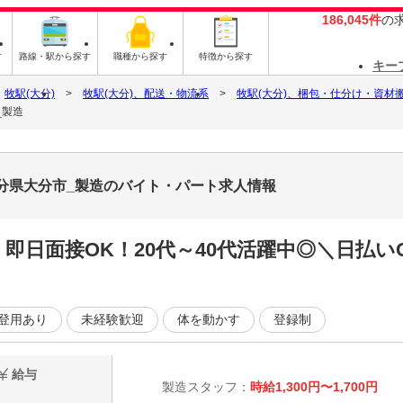
186,045件
の
す
路線・駅から探す
職種から探す
特徴から探す
キー
牧駅(大分)
牧駅(大分)、配送・物流系
牧駅(大分)、梱包・仕分け・資材
_製造
大分県大分市_製造のバイト・パート求人情報
即日面接OK！20代～40代活躍中◎＼日払
登用あり
未経験歓迎
体を動かす
登録制
給与
製造スタッフ：
時給1,300円〜1,700円