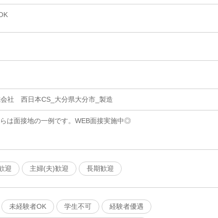
OK
会社 西日本CS_大分県大分市_製造
ちらは面接地の一例です。WEB面接実施中◎
歓迎
主婦(夫)歓迎
長期歓迎
未経験者OK
学生不可
経験者優遇