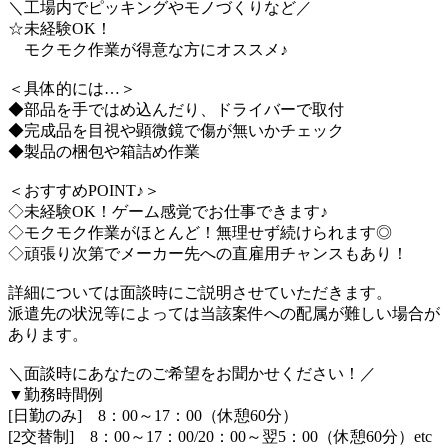
＼工場内でピッキングやモノづくりなど／
☆未経験OK！
モクモク作業が得意な方にオススメ♪
＜具体的には…＞
◆部品を手ではめ込んだり、ドライバーで取付
◆完成品を目視や顕微鏡で傷が無いかチェック
◆製品の梱包や箱詰め作業
＜おすすめPOINT♪＞
◇未経験OK！ゲーム感覚でお仕事できます♪
◇モクモク作業がほとんど！無理せず続けられます◎
◇頑張り次第でメーカー先への直雇用チャンスもあり！
詳細については面談時にご説明させていただきます。
派遣先の状況等によっては当該案件への配属が難しい場合が
あります。
＼面談時にあなたのご希望をお聞かせください！／
▼勤務時間例
[日勤のみ] 8：00～17：00（休憩60分）
[2交替制] 8：00～17：00/20：00～翌5：00（休憩60分）etc