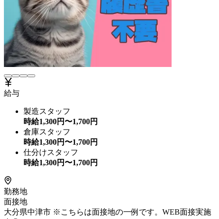
給与
製造スタッフ
時給
1,300
円〜
1,700
円
倉庫スタッフ
時給
1,300
円〜
1,700
円
仕分けスタッフ
時給
1,300
円〜
1,700
円
勤務地
面接地
大分県中津市 ※こちらは面接地の一例です。WEB面接実施