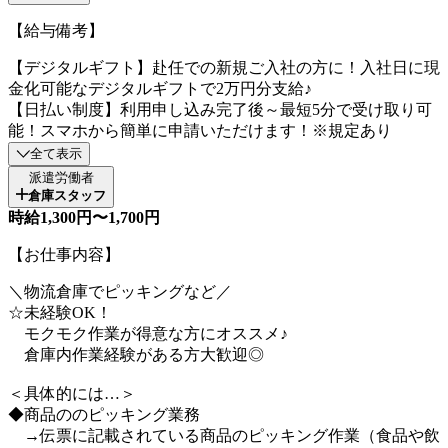
【給与備考】
【デジタルギフト】赴任での新規ご入社の方に！入社日に現
金化可能なデジタルギフトで2万円分支給♪
【日払い制度】利用申し込み完了後～最短5分で受け取り可
能！スマホから簡単に申請いただけます！※規定あり
全て表示
派遣労働者
倉庫スタッフ
時給1,300円〜1,700円
【お仕事内容】
＼物流倉庫でピッキングなど／
☆未経験OK！
モクモク作業が得意な方にオススメ♪
倉庫内作業経験がある方大歓迎◎
＜具体的には…＞
◆商品ののピッキング業務
→伝票に記載されている商品のピッキング作業（食品や飲