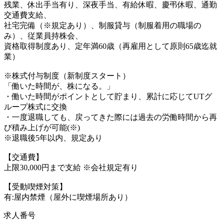
残業、休出手当有り、深夜手当、有給休暇、慶弔休暇、通勤
交通費支給、
社宅完備（※規定あり）、制服貸与（制服着用の職場の
み）、従業員持株会、
資格取得制度あり、定年満60歳（再雇用として原則65歳迄就
業）
※株式付与制度（新制度スタート）
「働いた時間が、株になる。」
・働いた時間がポイントとして貯まり、累計に応じてUTグ
ループ株式に交換
・一度退職しても、戻ってきた際には過去の労働時間から再
び積み上げが可能(※)
※退職後5年以内、規定あり
【交通費】
上限30,000円まで支給 ※会社規定有り
【受動喫煙対策】
有:屋内禁煙（屋外に喫煙場所あり）
求人番号