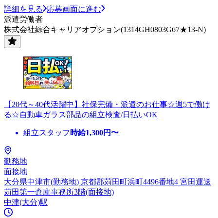
詳細を見る
応募画面に進む
派遣労働者
株式会社綜合キャリアオプション(1314GH0803G67★13-N)
【20代～40代活躍中】社保完備・派遣のお仕事☆週5で働け
る☆自動車ガラス部品の組立検査/日払いOK
組立スタッフ
時給
1,300
円〜
勤務地
面接地
大分県中津市(勤務地) 京都郡苅田町浜町4496番地4 宮田運送
苅田第一倉庫事務所3階(面接地)
中津(大分)駅