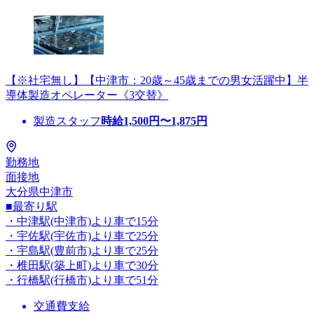
【※社宅無し】【中津市：20歳～45歳までの男女活躍中】半
導体製造オペレーター《3交替》
製造スタッフ
時給
1,500
円〜
1,875
円
勤務地
面接地
大分県中津市
■最寄り駅
・中津駅(中津市)より車で15分
・宇佐駅(宇佐市)より車で25分
・宇島駅(豊前市)より車で25分
・椎田駅(築上町)より車で30分
・行橋駅(行橋市)より車で51分
交通費支給