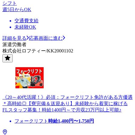
シフト
週5日からOK
交通費支給
未経験OK
詳細を見る
応募画面に進む
派遣労働者
株式会社ロフティー/KK20001102
《20～40代活躍！》必須：フォークリフト免許がある方優遇
＊高時給◎【寮完備＆送迎あり】未経験から着実に稼げる
FLスタッフ募集！時給1400円～で月収23万円以上可能♪
フォークリフト
時給
1,400
円〜
1,750
円