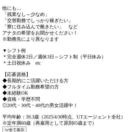
他にも…
「残業なし～少なめ」
「交替勤務でしっかり稼ぎたい」
「寮に住み込んで働きたい」 など
アナタの希望をお聞かせください！
※勤務先により異なります
▼シフト例
＊完全週休2日／週休3日～シフト制（平日休み）
＊土日祝休み etc
【応募資格】
◆長期的にご活躍いただける方
◆フルタイム勤務希望の方
◆未経験OK
◆資格・学歴不問
◎20代・30代・40代の男女活躍中！
平均年齢：39.3歳（2025/4/30時点、UTエージェント全社）
※定年満60歳（再雇用として原則65歳まで）
全て表示