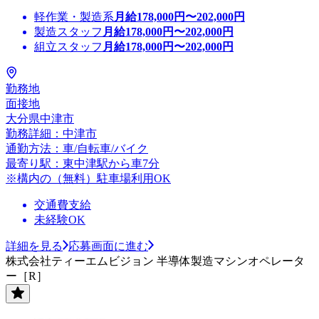
軽作業・製造系
月給
178,000
円〜
202,000
円
製造スタッフ
月給
178,000
円〜
202,000
円
組立スタッフ
月給
178,000
円〜
202,000
円
勤務地
面接地
大分県中津市
勤務詳細：中津市
通勤方法：車/自転車/バイク
最寄り駅：東中津駅から車7分
※構内の（無料）駐車場利用OK
交通費支給
未経験OK
詳細を見る
応募画面に進む
株式会社ティーエムビジョン 半導体製造マシンオペレータ
ー［R］