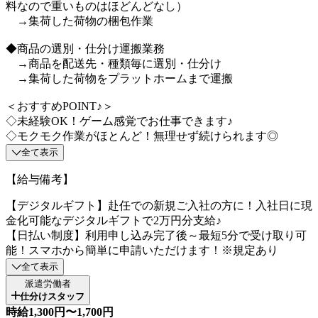
料なので重いものはほどんどなし）
→集荷した荷物の梱包作業
◆商品の選別・仕分け運搬業務
→商品を配送先・種類毎に選別・仕分け
→集荷した荷物をプラットホームまで運搬
＜おすすめPOINT♪＞
◇未経験OK！ゲーム感覚でお仕事できます♪
◇モクモク作業がほとんど！無理せず続けられます◎
全て表示
【給与備考】
【デジタルギフト】赴任での新規ご入社の方に！入社日に現
金化可能なデジタルギフトで2万円分支給♪
【日払い制度】利用申し込み完了後～最短5分で受け取り可
能！スマホから簡単に申請いただけます！※規定あり
全て表示
派遣労働者
仕分けスタッフ
時給1,300円〜1,700円