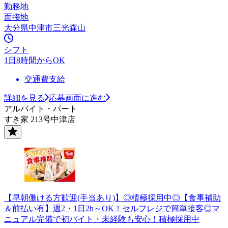
勤務地
面接地
大分県中津市三光森山
シフト
1日8時間からOK
交通費支給
詳細を見る
応募画面に進む
アルバイト・パート
すき家 213号中津店
【早朝働ける方歓迎(手当あり)】◎積極採用中◎【食事補助
＆前払い有】週2・1日2h～OK！セルフレジで簡単接客◎マ
ニュアル完備で初バイト・未経験も安心！積極採用中