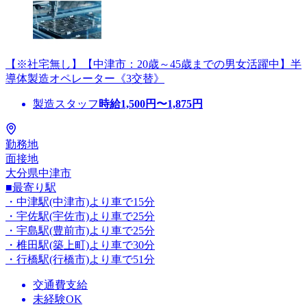
【※社宅無し】【中津市：20歳～45歳までの男女活躍中】半
導体製造オペレーター《3交替》
製造スタッフ
時給
1,500
円〜
1,875
円
勤務地
面接地
大分県中津市
■最寄り駅
・中津駅(中津市)より車で15分
・宇佐駅(宇佐市)より車で25分
・宇島駅(豊前市)より車で25分
・椎田駅(築上町)より車で30分
・行橋駅(行橋市)より車で51分
交通費支給
未経験OK