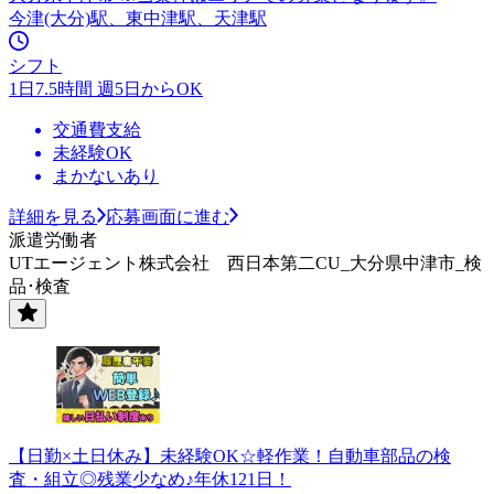
今津(大分)駅、東中津駅、天津駅
シフト
1日7.5時間 週5日からOK
交通費支給
未経験OK
まかないあり
詳細を見る
応募画面に進む
派遣労働者
UTエージェント株式会社 西日本第二CU_大分県中津市_検
品･検査
【日勤×土日休み】未経験OK☆軽作業！自動車部品の検
査・組立◎残業少なめ♪年休121日！