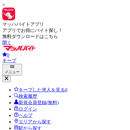
×
マッハバイトアプリ
アプリでお得にバイト探し！
無料ダウンロードはこちら
開く
0
キープ
メニュー
キープした求人を見る
0
検索履歴
新規会員登録(無料)
ログイン
ヘルプ
エリアから探す
駅から探す