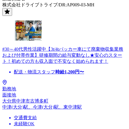
株式会社ドライブトライブ/DR:AP009-03-MH
#30～40代男性活躍中【3t/4tパッカー車にて廃棄物収集業務
および付帯作業】研修期間の給与変動なし★安心のスター
ト！初めての方も収入面で不安なく始められます！
配送・物流スタッフ
時給
1,200
円〜
勤務地
面接地
大分県中津市古博多町
中津(大分)駅、今津(大分)駅、東中津駅
交通費支給
未経験OK