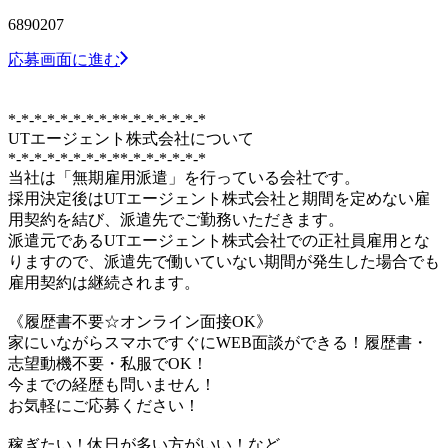
6890207
応募画面に進む
*-*-*-*-*-*-*-*-**-*-*-*-*-*-*
UTエージェント株式会社について
*-*-*-*-*-*-*-*-**-*-*-*-*-*-*
当社は「無期雇用派遣」を行っている会社です。
採用決定後はUTエージェント株式会社と期間を定めない雇
用契約を結び、派遣先でご勤務いただきます。
派遣元であるUTエージェント株式会社での正社員雇用とな
りますので、派遣先で働いていない期間が発生した場合でも
雇用契約は継続されます。
《履歴書不要☆オンライン面接OK》
家にいながらスマホですぐにWEB面談ができる！履歴書・
志望動機不要・私服でOK！
今までの経歴も問いません！
お気軽にご応募ください！
稼ぎたい！休日が多い方がいい！など