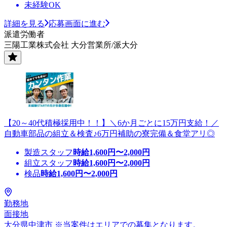
未経験OK
詳細を見る
応募画面に進む
派遣労働者
三陽工業株式会社 大分営業所/派大分
【20～40代積極採用中！！】＼6か月ごとに15万円支給！／
自動車部品の組立＆検査♪6万円補助の寮完備＆食堂アリ◎
製造スタッフ
時給
1,600
円〜
2,000
円
組立スタッフ
時給
1,600
円〜
2,000
円
検品
時給
1,600
円〜
2,000
円
勤務地
面接地
大分県中津市 ※当案件はエリアでの募集となります。