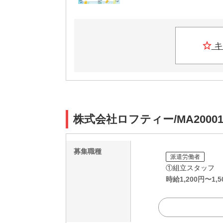
キ
株式会社ロフティー/MA2000
募集職種
派遣労働者
①組立スタッフ
時給
1,200
円〜
1,5