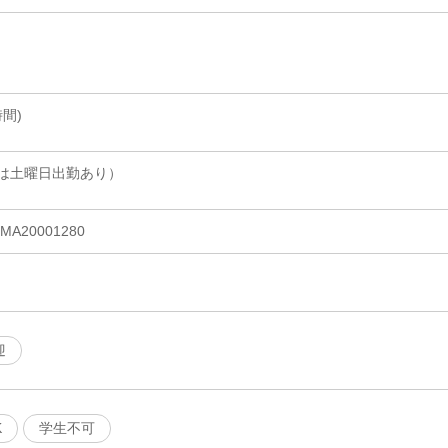
時間)
は土曜日出勤あり）
20001280
迎
K
学生不可