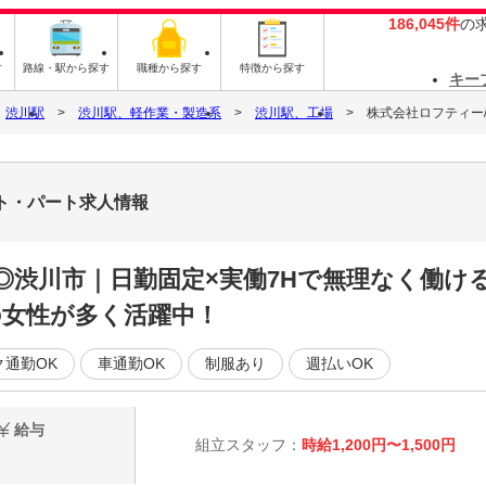
186,045件
の
す
路線・駅から探す
職種から探す
特徴から探す
キー
渋川駅
渋川駅、軽作業・製造系
渋川駅、工場
株式会社ロフティー/M
バイト・パート求人情報
給◎渋川市｜日勤固定×実働7Hで無理なく働
代の女性が多く活躍中！
ク通勤OK
車通勤OK
制服あり
週払いOK
給与
組立スタッフ：
時給1,200円〜1,500円