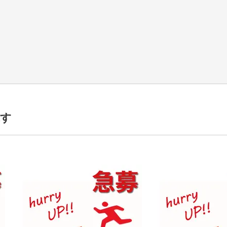
躍中,主婦主夫活躍中,カップル友達活躍中,20代活躍中,30代活躍中,40
探す
勤OK,土日休み,喫煙OK