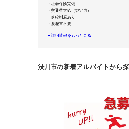
・社会保険完備
・交通費支給（規定内）
・前給制度あり
・履歴書不要
・日払い・週払いOK！（規定あり）
▼詳細情報をもっと見る
・マイカー通勤OK
・制服貸与
＜こだわり条件＞
未経験者活躍中,外国籍活躍中,新卒・第二新卒活
渋川市の新着アルバイトから
日勤,前払いあり,交通費補助あり,車/バイク通
＜アクセス＞
渋川駅より車で約15分(約7.9km)
※雇用元は株式会社ロフティーです。