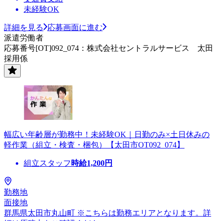
未経験OK
詳細を見る
応募画面に進む
派遣労働者
応募番号[OT]092_074：株式会社セントラルサービス 太田
採用係
幅広い年齢層が勤務中！未経験OK｜日勤のみ×土日休みの
軽作業（組立・検査・梱包）【太田市OT092_074】
組立スタッフ
時給
1,200
円
勤務地
面接地
群馬県太田市丸山町 ※こちらは勤務エリアとなります。詳