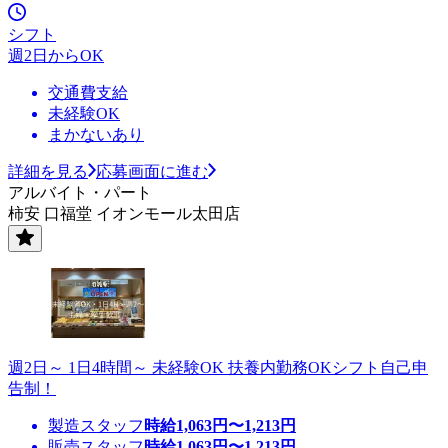
シフト
週2日からOK
交通費支給
未経験OK
まかないあり
詳細を見る
応募画面に進む
アルバイト・パート
柿安 口福堂 イオンモール太田店
週2日～ 1日4時間～ 未経験OK 扶養内勤務OKシフト自己申
告制！
製造スタッフ
時給
1,063
円〜
1,213
円
販売スタッフ
時給
1,063
円〜
1,213
円