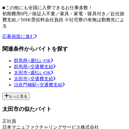
■この他にも全国に入寮できるお仕事多数！
初期費用0円／保証人不要／家具・家電・寝具付き／赴任旅
費支給／NHK受信料会社負担 ※社宅寮の有無は勤務先によ
る
応募画面に進む
関連条件からバイトを探す
群馬県×週払いOK
群馬県×交通費支給
太田市×週払いOK
太田市×交通費支給
治良門橋駅×交通費支給
もっと見る
太田市の似たバイト
正社員
日本マニュファクチャリングサービス株式会社