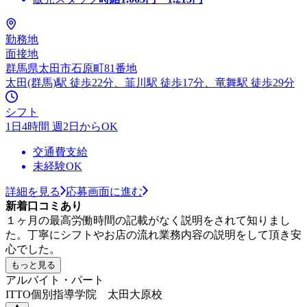
勤務地
面接地
群馬県太田市石原町81番地
太田(群馬)駅 徒歩22分、韮川駅 徒歩17分、竜舞駅 徒歩29分
シフト
1日4時間 週2日からOK
交通費支給
未経験OK
詳細を見る
応募画面に進む
新着口コミあり
１ヶ月の最高労働時間の記載がなく説明をされて知りまし
た。丁寧にシフトやお店の流れ業務内容の説明をして頂き安
心でした。
もっと見る
アルバイト・パート
ITTO個別指導学院 太田大原校