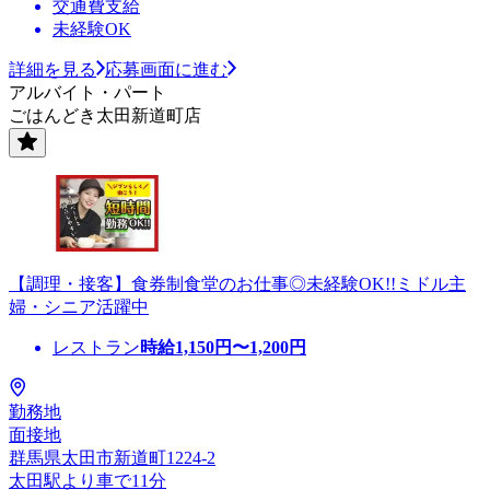
交通費支給
未経験OK
詳細を見る
応募画面に進む
アルバイト・パート
ごはんどき太田新道町店
【調理・接客】食券制食堂のお仕事◎未経験OK!!ミドル主
婦・シニア活躍中
レストラン
時給
1,150
円〜
1,200
円
勤務地
面接地
群馬県太田市新道町1224-2
太田駅より車で11分