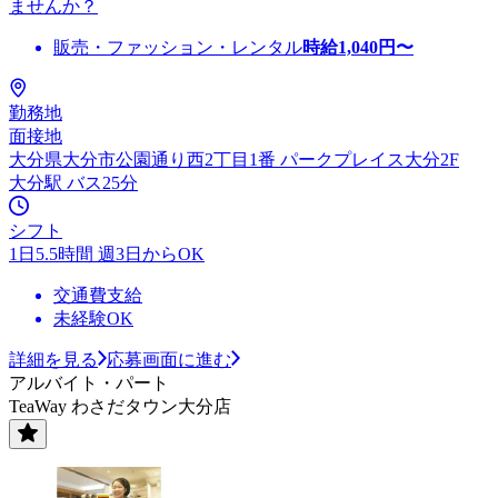
ませんか？
販売・ファッション・レンタル
時給
1,040
円〜
勤務地
面接地
大分県大分市公園通り西2丁目1番 パークプレイス大分2F
大分駅 バス25分
シフト
1日5.5時間 週3日からOK
交通費支給
未経験OK
詳細を見る
応募画面に進む
アルバイト・パート
TeaWay わさだタウン大分店