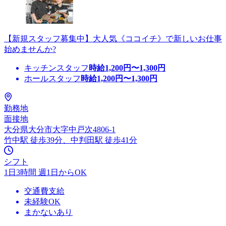
【新規スタッフ募集中】大人気《ココイチ》で新しいお仕事
始めませんか?
キッチンスタッフ
時給
1,200
円〜
1,300
円
ホールスタッフ
時給
1,200
円〜
1,300
円
勤務地
面接地
大分県大分市大字中戸次4806-1
竹中駅 徒歩39分、中判田駅 徒歩41分
シフト
1日3時間 週1日からOK
交通費支給
未経験OK
まかないあり