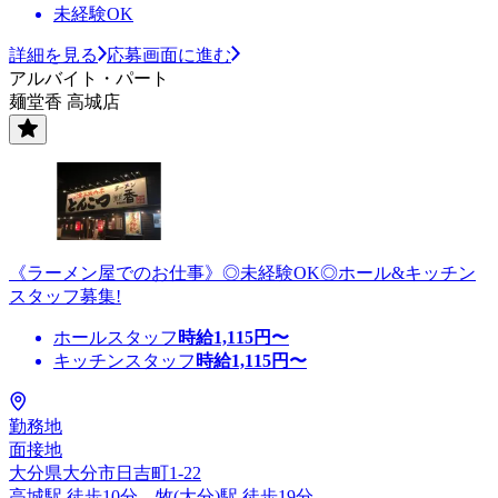
未経験OK
詳細を見る
応募画面に進む
アルバイト・パート
麺堂香 高城店
《ラーメン屋でのお仕事》◎未経験OK◎ホール&キッチン
スタッフ募集!
ホールスタッフ
時給
1,115
円〜
キッチンスタッフ
時給
1,115
円〜
勤務地
面接地
大分県大分市日吉町1-22
高城駅 徒歩10分、牧(大分)駅 徒歩19分