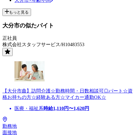
大分市×年齢不問
もっと見る
大分市の似たバイト
正社員
株式会社スタッフサービス/H10483553
【大分市曲】訪問介護☆勤務時間・日数相談可◎パート☆資
格お持ちの方☆経験ある方☆マイカー通勤OK☆
医療・福祉系
時給
1,110
円〜
1,620
円
勤務地
面接地