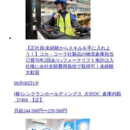
【正社員/未経験からスキルを手に入れよ
う！】コカ・コーラ社製品の物流倉庫担当
◎賞与年2回あり♪フォークリフト免許は入
社後に会社全額費用負担で取得可！未経験
大歓迎
08月06日UP
(株)シンクランホールディングス_大分DC_倉庫内勤
_37494_【正】
月給244,500円〜259,500円