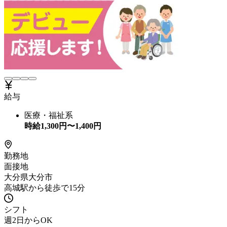
給与
医療・福祉系
時給
1,300
円〜
1,400
円
勤務地
面接地
大分県大分市
高城駅から徒歩で15分
シフト
週2日からOK