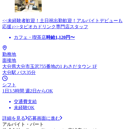
<<未経験者歓迎！土日祝出勤歓迎！アルバイトデビューも
応援♪>>タピオカドリンク専門店スタッフ
カフェ・喫茶店
時給
1,120
円〜
勤務地
面接地
大分県大分市玉沢755番地の1 わさだタウン 1F
大分駅 バス35分
シフト
1日3.5時間 週2日からOK
交通費支給
未経験OK
詳細を見る
応募画面に進む
アルバイト・パート