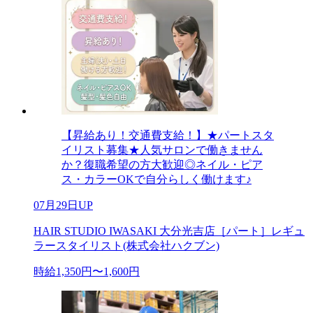
【昇給あり！交通費支給！】★パートスタ
イリスト募集★人気サロンで働きません
か？復職希望の方大歓迎◎ネイル・ピア
ス・カラーOKで自分らしく働けます♪
07月29日UP
HAIR STUDIO IWASAKI 大分光吉店［パート］レギュ
ラースタイリスト(株式会社ハクブン)
時給1,350円〜1,600円