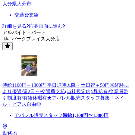
大分県大分市
交通費支給
詳細を見る
応募画面に進む
アルバイト・パート
ikka パークプレイス大分店
時給1100円～1300円 平日17時以降・土日祝＋50円※経験に
より優遇/週2日～/交通費支給(当社規定内)/昇給有/従業員割
引制度有/有給休暇有★アパレル販売スタッフ募集！ネイ
ル・ピアス自由◎
アパレル販売スタッフ
時給
1,100
円〜
1,300
円
勤務地