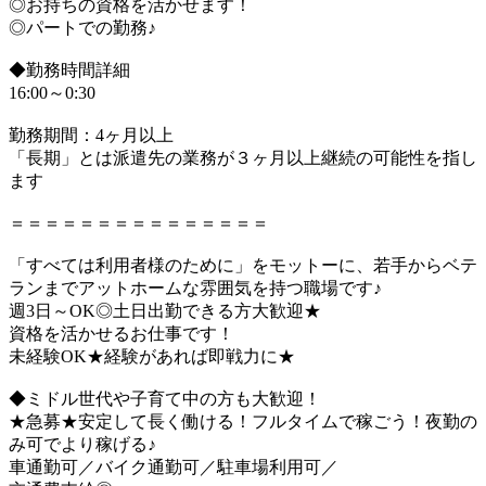
◎お持ちの資格を活かせます！
◎パートでの勤務♪
◆勤務時間詳細
16:00～0:30
勤務期間：4ヶ月以上
「長期」とは派遣先の業務が３ヶ月以上継続の可能性を指し
ます
＝＝＝＝＝＝＝＝＝＝＝＝＝＝＝
「すべては利用者様のために」をモットーに、若手からベテ
ランまでアットホームな雰囲気を持つ職場です♪
週3日～OK◎土日出勤できる方大歓迎★
資格を活かせるお仕事です！
未経験OK★経験があれば即戦力に★
◆ミドル世代や子育て中の方も大歓迎！
★急募★安定して長く働ける！フルタイムで稼ごう！夜勤の
み可でより稼げる♪
車通勤可／バイク通勤可／駐車場利用可／