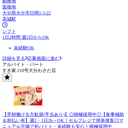
勤務地
面接地
大分県大分市日岡1-3-22
高城駅
シフト
1日2時間 週2日からOK
未経験OK
詳細を見る
応募画面に進む
アルバイト・パート
すき家 210号大分わさだ店
【早朝働ける方歓迎(手当あり)】◎積極採用中◎【食事補助
＆前払い有】週2・1日2h～OK！セルフレジで簡単接客◎マ
ニュアル完備で初バイト・未経験も安心！積極採用中