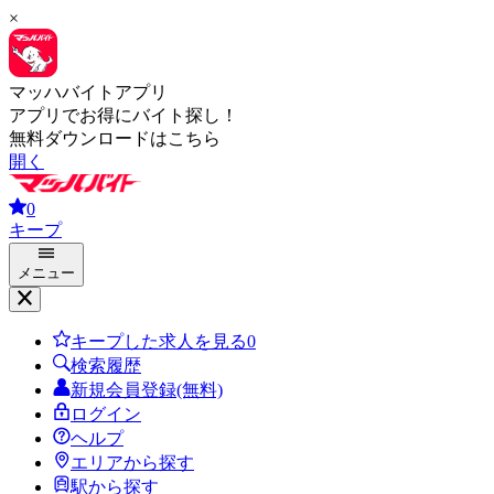
×
マッハバイトアプリ
アプリでお得にバイト探し！
無料ダウンロードはこちら
開く
0
キープ
メニュー
キープした求人を見る
0
検索履歴
新規会員登録(無料)
ログイン
ヘルプ
エリアから探す
駅から探す