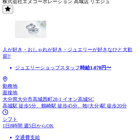
株式会社エヌコーポレーション 高城店 リエジュ
人が好き・おしゃれが好き・ジュエリーが好きなひと大歓
迎!!
ジュエリーショップスタッフ
時給
1,070
円〜
勤務地
面接地
大分県大分市高城西町28-1 イオン高城SC
高城駅 徒歩5分、鶴崎駅 徒歩45分、牧(大分)駅 徒歩20分
シフト
1日8時間 週5日からOK
交通費支給