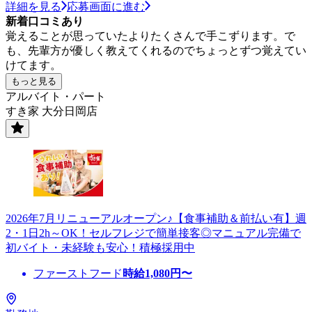
詳細を見る
応募画面に進む
新着口コミあり
覚えることが思っていたよりたくさんで手こずります。で
も、先輩方が優しく教えてくれるのでちょっとずつ覚えてい
けてます。
もっと見る
アルバイト・パート
すき家 大分日岡店
2026年7月リニューアルオープン♪【食事補助＆前払い有】週
2・1日2h～OK！セルフレジで簡単接客◎マニュアル完備で
初バイト・未経験も安心！積極採用中
ファーストフード
時給
1,080
円〜