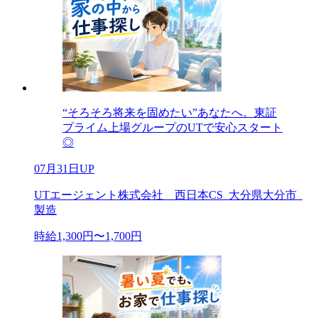
“そろそろ将来を固めたい”あなたへ。東証
プライム上場グループのUTで安心スタート
◎
07月31日UP
UTエージェント株式会社 西日本CS_大分県大分市_
製造
時給1,300円〜1,700円