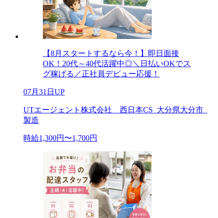
【8月スタートするなら今！】即日面接
OK！20代～40代活躍中◎＼日払いOKでス
グ稼げる／正社員デビュー応援！
07月31日UP
UTエージェント株式会社 西日本CS_大分県大分市_
製造
時給1,300円〜1,700円