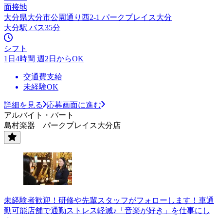
面接地
大分県大分市公園通り西2-1 パークプレイス大分
大分駅 バス35分
シフト
1日4時間 週2日からOK
交通費支給
未経験OK
詳細を見る
応募画面に進む
アルバイト・パート
島村楽器 パークプレイス大分店
未経験者歓迎！研修や先輩スタッフがフォローします！車通
勤可能店舗で通勤ストレス軽減♪「音楽が好き」を仕事にし