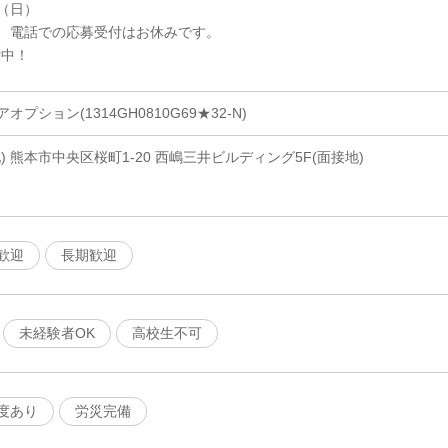
6（日）
、電話での応募受付はお休みです。
付中！
ション(1314GH0810G69★32-N)
 熊本市中央区桜町1-20 西嶋三井ビルディング5F(面接地)
歓迎
長期歓迎
未経験者OK
高校生不可
度あり
労災完備