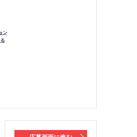
ョン
見る
！