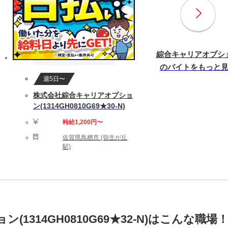
綜合キャリアオプシ
のバイトをもっと
週5日〜
株式会社綜合キャリアオプショ
ン(1314GH0810G69★30-N)
時給1,200円〜
佐賀県鳥栖市 (弥生が丘
駅)
1314GH0810G69★32-N)はこんな職場