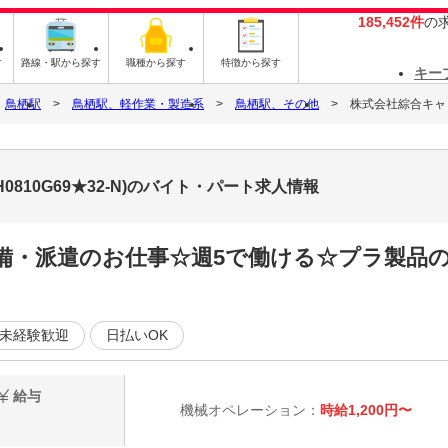
185,452件
の
す
路線・駅から探す
職種から探す
特徴から探す
キー
鳥栖駅
鳥栖駅、軽作業・製造系
鳥栖駅、その他
株式会社綜合キャリア
0810G69★32-N)のバイト・パート求人情報
完備・派遣のお仕事☆週5で働ける☆プラ製品の
未経験歓迎
日払いOK
給与
機械オペレーション：
時給1,200円〜