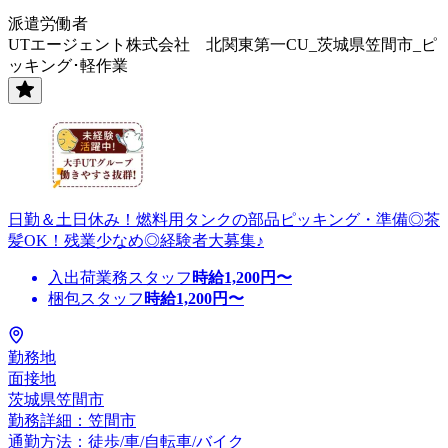
派遣労働者
UTエージェント株式会社 北関東第一CU_茨城県笠間市_ピ
ッキング･軽作業
日勤＆土日休み！燃料用タンクの部品ピッキング・準備◎茶
髪OK！残業少なめ◎経験者大募集♪
入出荷業務スタッフ
時給
1,200
円〜
梱包スタッフ
時給
1,200
円〜
勤務地
面接地
茨城県笠間市
勤務詳細：笠間市
通勤方法：徒歩/車/自転車/バイク