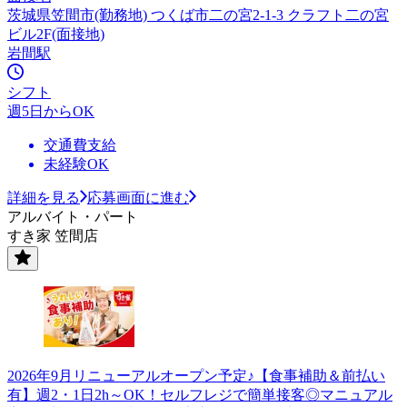
茨城県笠間市(勤務地) つくば市二の宮2-1-3 クラフト二の宮
ビル2F(面接地)
岩間駅
シフト
週5日からOK
交通費支給
未経験OK
詳細を見る
応募画面に進む
アルバイト・パート
すき家 笠間店
2026年9月リニューアルオープン予定♪【食事補助＆前払い
有】週2・1日2h～OK！セルフレジで簡単接客◎マニュアル