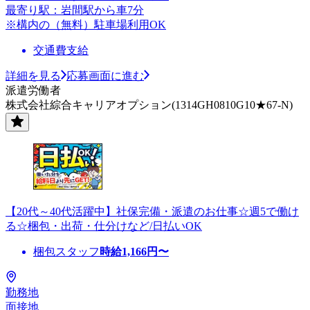
最寄り駅：岩間駅から車7分
※構内の（無料）駐車場利用OK
交通費支給
詳細を見る
応募画面に進む
派遣労働者
株式会社綜合キャリアオプション(1314GH0810G10★67-N)
【20代～40代活躍中】社保完備・派遣のお仕事☆週5で働け
る☆梱包・出荷・仕分けなど/日払いOK
梱包スタッフ
時給
1,166
円〜
勤務地
面接地