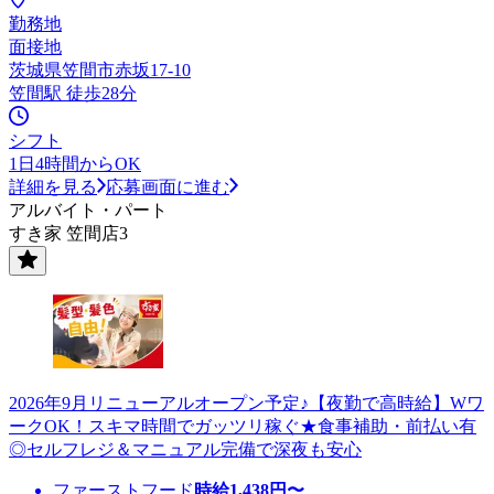
勤務地
面接地
茨城県笠間市赤坂17-10
笠間駅 徒歩28分
シフト
1日4時間からOK
詳細を見る
応募画面に進む
アルバイト・パート
すき家 笠間店3
2026年9月リニューアルオープン予定♪【夜勤で高時給】Wワ
ークOK！スキマ時間でガッツリ稼ぐ★食事補助・前払い有
◎セルフレジ＆マニュアル完備で深夜も安心
ファーストフード
時給
1,438
円〜