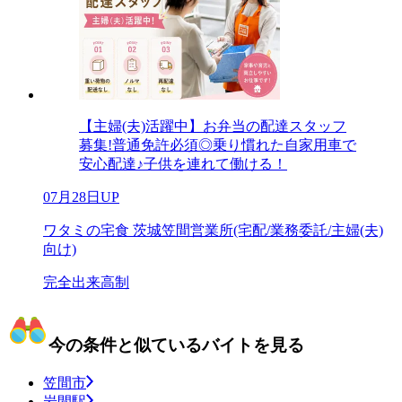
【主婦(夫)活躍中】お弁当の配達スタッフ
募集!普通免許必須◎乗り慣れた自家用車で
安心配達♪子供を連れて働ける！
07月28日UP
ワタミの宅食 茨城笠間営業所(宅配/業務委託/主婦(夫)
向け)
完全出来高制
今の条件と似ているバイトを見る
笠間市
岩間駅