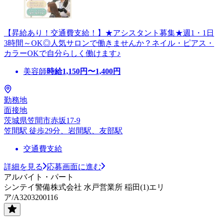
【昇給あり！交通費支給！】★アシスタント募集★週1・1日
3時間～OK◎人気サロンで働きませんか？ネイル・ピアス・
カラーOKで自分らしく働けます♪
美容師
時給
1,150
円〜
1,400
円
勤務地
面接地
茨城県笠間市赤坂17-9
笠間駅 徒歩29分、岩間駅、友部駅
交通費支給
詳細を見る
応募画面に進む
アルバイト・パート
シンテイ警備株式会社 水戸営業所 稲田(1)エリ
ア/A3203200116