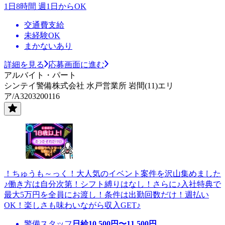
1日8時間 週1日からOK
交通費支給
未経験OK
まかないあり
詳細を見る
応募画面に進む
アルバイト・パート
シンテイ警備株式会社 水戸営業所 岩間(11)エリ
ア/A3203200116
！ちゅうも～っく！大人気のイベント案件を沢山集めました
♪働き方は自分次第！シフト縛りはなし！さらに♪入社特典で
最大5万円を全員にお渡し！条件は出勤回数だけ！週払い
OK！楽しさも味わいながら収入GET♪
警備スタッフ
日給
10,500
円〜
11,500
円