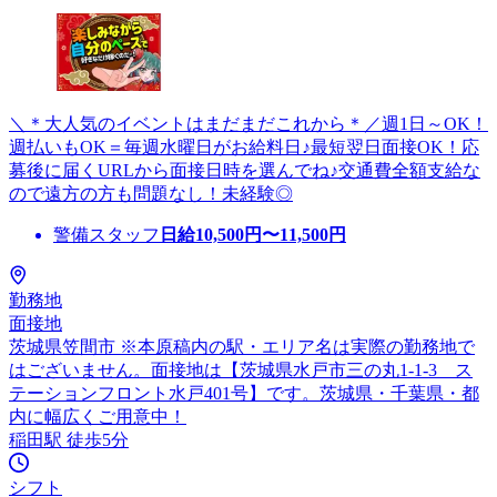
＼＊大人気のイベントはまだまだこれから＊／週1日～OK！
週払いもOK＝毎週水曜日がお給料日♪最短翌日面接OK！応
募後に届くURLから面接日時を選んでね♪交通費全額支給な
ので遠方の方も問題なし！未経験◎
警備スタッフ
日給
10,500
円〜
11,500
円
勤務地
面接地
茨城県笠間市 ※本原稿内の駅・エリア名は実際の勤務地で
はございません。面接地は【茨城県水戸市三の丸1-1-3 ス
テーションフロント水戸401号】です。茨城県・千葉県・都
内に幅広くご用意中！
稲田駅 徒歩5分
シフト