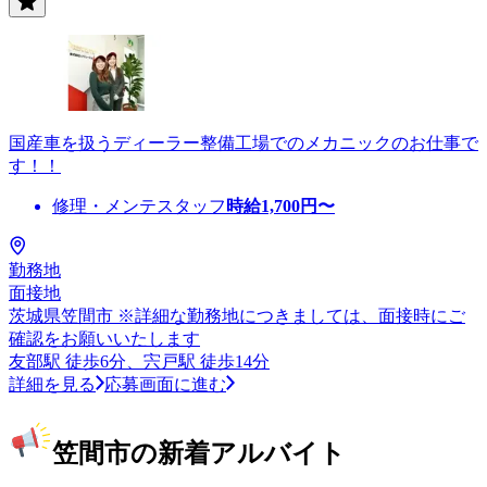
国産車を扱うディーラー整備工場でのメカニックのお仕事で
す！！
修理・メンテスタッフ
時給
1,700
円〜
勤務地
面接地
茨城県笠間市 ※詳細な勤務地につきましては、面接時にご
確認をお願いいたします
友部駅 徒歩6分、宍戸駅 徒歩14分
詳細を見る
応募画面に進む
笠間市の新着アルバイト