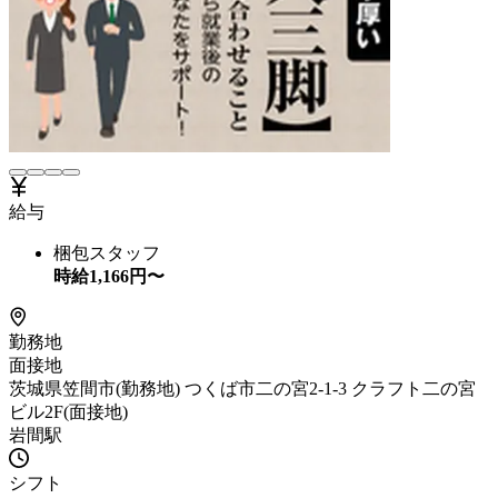
給与
梱包スタッフ
時給
1,166
円〜
勤務地
面接地
茨城県笠間市(勤務地) つくば市二の宮2-1-3 クラフト二の宮
ビル2F(面接地)
岩間駅
シフト