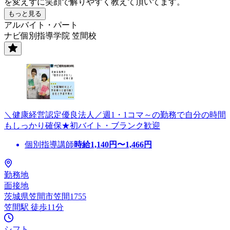
を変えずに笑顔で解りやすく教えて頂いてます。
もっと見る
アルバイト・パート
ナビ個別指導学院 笠間校
＼健康経営認定優良法人／週1・1コマ～の勤務で自分の時間
もしっかり確保★初バイト・ブランク歓迎
個別指導講師
時給
1,140
円〜
1,466
円
勤務地
面接地
茨城県笠間市笠間1755
笠間駅 徒歩11分
シフト