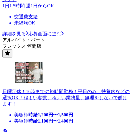
1日1.5時間 週1日からOK
交通費支給
未経験OK
詳細を見る
応募画面に進む
アルバイト・パート
フレックス 笠間店
日曜定休！16時までの短時間勤務！平日のみ、扶養内などの
選択OK！程よい客数、程よい業務量、無理をしないで働け
ます！
美容師
時給
1,200
円〜
1,500
円
美容師
時給
1,100
円〜
1,400
円