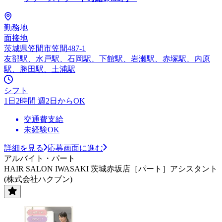
勤務地
面接地
茨城県笠間市笠間487-1
友部駅、水戸駅、石岡駅、下館駅、岩瀬駅、赤塚駅、内原
駅、勝田駅、土浦駅
シフト
1日2時間 週2日からOK
交通費支給
未経験OK
詳細を見る
応募画面に進む
アルバイト・パート
HAIR SALON IWASAKI 茨城赤坂店［パート］アシスタント
(株式会社ハクブン)