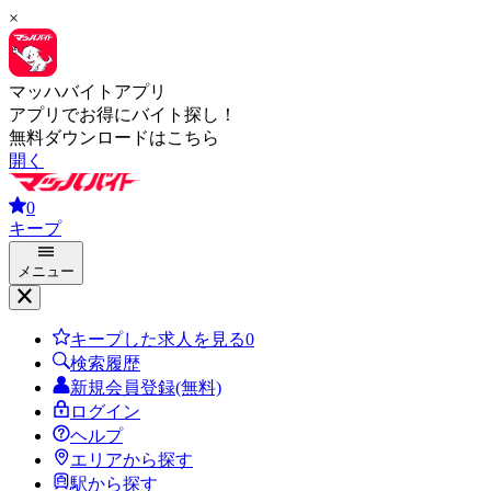
×
マッハバイトアプリ
アプリでお得にバイト探し！
無料ダウンロードはこちら
開く
0
キープ
メニュー
キープした求人を見る
0
検索履歴
新規会員登録(無料)
ログイン
ヘルプ
エリアから探す
駅から探す