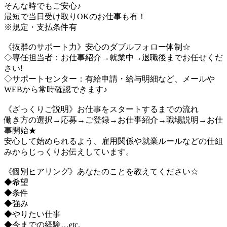
そんな時でもご安心♪
最短で当日受け取りOKのお仕事も有！
※規定・支払条件有
《抜群のサポート力》安心のダブルフォロー体制☆
◇専任担当者：お仕事紹介→就業中→退職後までお任せくだ
さい!
◇サポートセンター：有給申請・給与明細など、メールや
WEBから常時確認できます♪
《ざっくりご説明》お仕事をスタートするまでの流れ
働き方の選択→応募→ご登録→お仕事紹介→職場説明→お仕
事開始★
安心して始められるよう、雇用関係や就業ルールなどの仕組
みからじっくりお伝えしています。
《個別ヒアリング》あなたのことを教えてください☆
◆希望
◆条件
◆強み
◆やりたい仕事
◆今までの経験…etc.