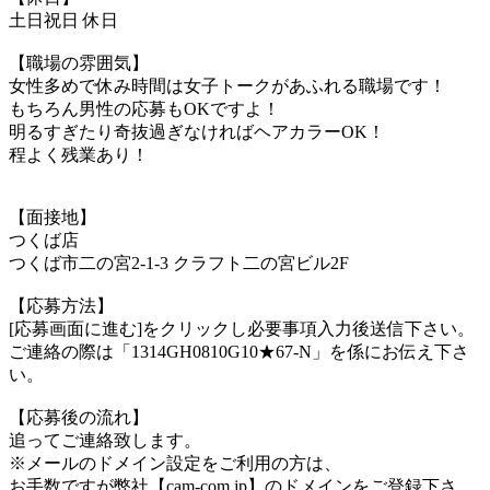
土日祝日 休日
【職場の雰囲気】
女性多めで休み時間は女子トークがあふれる職場です！
もちろん男性の応募もOKですよ！
明るすぎたり奇抜過ぎなければヘアカラーOK！
程よく残業あり！
【面接地】
つくば店
つくば市二の宮2-1-3 クラフト二の宮ビル2F
【応募方法】
[応募画面に進む]をクリックし必要事項入力後送信下さい。
ご連絡の際は「1314GH0810G10★67-N」を係にお伝え下さ
い。
【応募後の流れ】
追ってご連絡致します。
※メールのドメイン設定をご利用の方は、
お手数ですが弊社【cam-com.jp】のドメインをご登録下さ