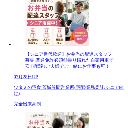
【シニア世代歓迎】お弁当の配達スタッフ
募集!普通免許必須◎乗り慣れた自家用車で
安心配達♪ご夫婦でご一緒にお仕事も可！
07月28日UP
ワタミの宅食 茨城笠間営業所(宅配/業務委託/シニア向
け)
完全出来高制