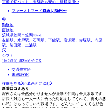
完備で初バイト・未経験も安心！積極採用中
ファーストフード
時給
1,150
円〜
勤務地
面接地
茨城県笠間市笠間487-1
友部駅、水戸駅、石岡駅、下館駅、岩瀬駅、赤塚駅、内原
駅、勝田駅、土浦駅
シフト
1日2時間 週2日からOK
交通費支給
未経験OK
詳細を見る
応募画面に進む
新着口コミあり
深夜さんは全然分かりませんが昼勤の仲間は全員素敵です。
店長の対応も一人一人に合った対応をしてくれて、覚えの悪
い私にはもってこいの職場です。 どんなに忙しくても顔色