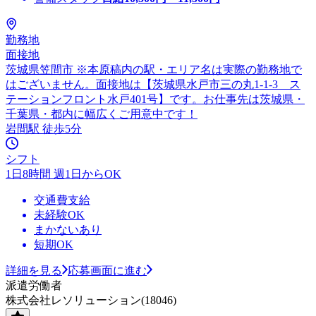
勤務地
面接地
茨城県笠間市 ※本原稿内の駅・エリア名は実際の勤務地で
はございません。面接地は【茨城県水戸市三の丸1-1-3 ス
テーションフロント水戸401号】です。お仕事先は茨城県・
千葉県・都内に幅広くご用意中です！
岩間駅 徒歩5分
シフト
1日8時間 週1日からOK
交通費支給
未経験OK
まかないあり
短期OK
詳細を見る
応募画面に進む
派遣労働者
株式会社レソリューション(18046)