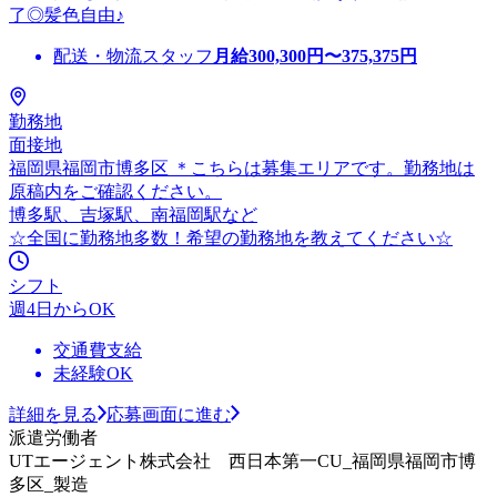
了◎髪色自由♪
配送・物流スタッフ
月給
300,300
円〜
375,375
円
勤務地
面接地
福岡県福岡市博多区 ＊こちらは募集エリアです。勤務地は
原稿内をご確認ください。
博多駅、吉塚駅、南福岡駅など
☆全国に勤務地多数！希望の勤務地を教えてください☆
シフト
週4日からOK
交通費支給
未経験OK
詳細を見る
応募画面に進む
派遣労働者
UTエージェント株式会社 西日本第一CU_福岡県福岡市博
多区_製造