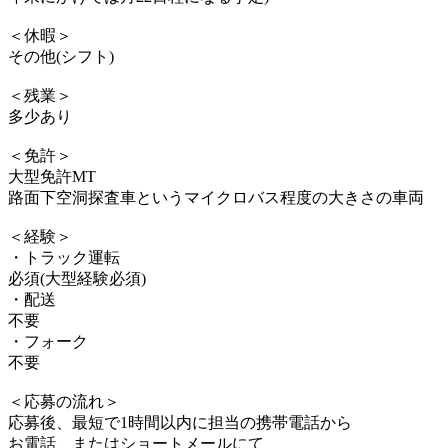
＜休暇＞
その他(シフト)
＜残業＞
多少あり
＜免許＞
大型免許MT
路面下空洞探査車というマイクロバス程度の大きさの車両
＜経験＞
・トラック運転
必須(大型経験必須)
・配送
不要
・フォーク
不要
＜応募の流れ＞
応募後、最短で1時間以内に担当の携帯電話から
お電話、またはショートメールにて