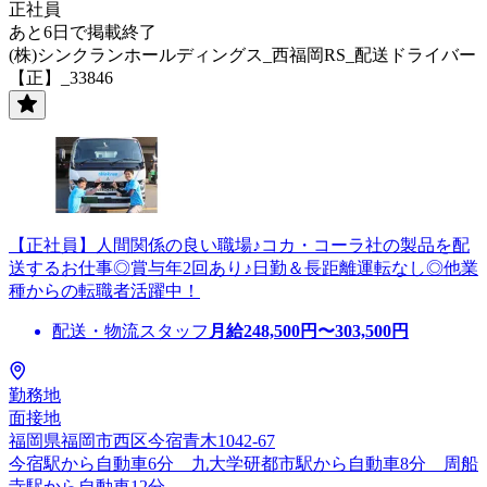
正社員
あと6日で掲載終了
(株)シンクランホールディングス_西福岡RS_配送ドライバー
【正】_33846
【正社員】人間関係の良い職場♪コカ・コーラ社の製品を配
送するお仕事◎賞与年2回あり♪日勤＆長距離運転なし◎他業
種からの転職者活躍中！
配送・物流スタッフ
月給
248,500
円〜
303,500
円
勤務地
面接地
福岡県福岡市西区今宿青木1042-67
今宿駅から自動車6分 九大学研都市駅から自動車8分 周船
寺駅から自動車12分