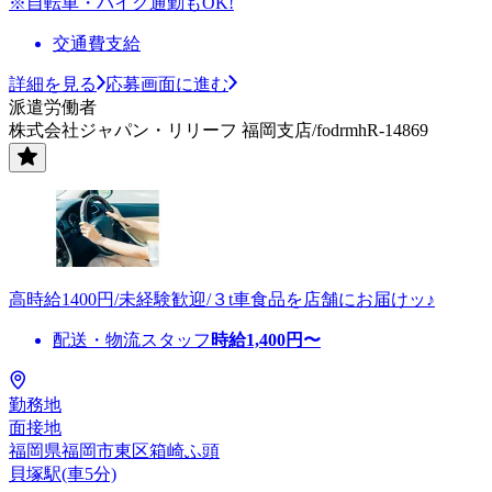
※自転車・バイク通勤もOK!
交通費支給
詳細を見る
応募画面に進む
派遣労働者
株式会社ジャパン・リリーフ 福岡支店/fodrmhR-14869
高時給1400円/未経験歓迎/３t車食品を店舗にお届けッ♪
配送・物流スタッフ
時給
1,400
円〜
勤務地
面接地
福岡県福岡市東区箱崎ふ頭
貝塚駅(車5分)