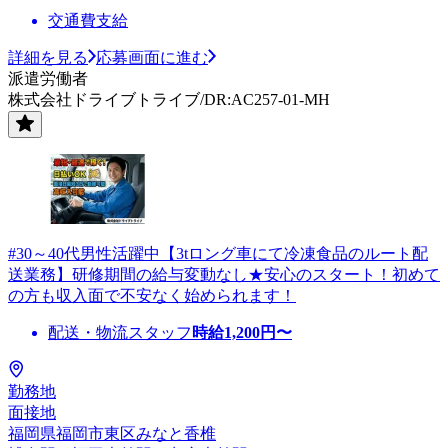
交通費支給
詳細を見る
応募画面に進む
派遣労働者
株式会社ドライブトライブ/DR:AC257-01-MH
#30～40代男性活躍中【3tロング車にて冷凍食品のルート配
送業務】研修期間の給与変動なし★安心のスタート！初めて
の方も収入面で不安なく始められます！
配送・物流スタッフ
時給
1,200
円〜
勤務地
面接地
福岡県福岡市東区みなと香椎