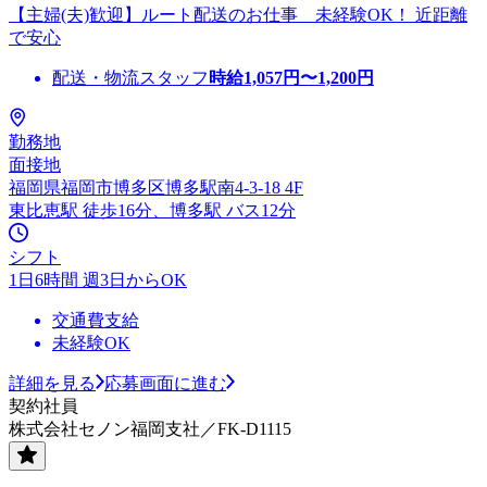
【主婦(夫)歓迎】ルート配送のお仕事 未経験OK！ 近距離
で安心
配送・物流スタッフ
時給
1,057
円〜
1,200
円
勤務地
面接地
福岡県福岡市博多区博多駅南4-3-18 4F
東比恵駅 徒歩16分、博多駅 バス12分
シフト
1日6時間 週3日からOK
交通費支給
未経験OK
詳細を見る
応募画面に進む
契約社員
株式会社セノン福岡支社／FK-D1115