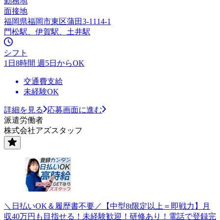
勤務地
面接地
福岡県福岡市東区蒲田3-1114-1
門松駅、伊賀駅、土井駅
シフト
1日8時間 週5日からOK
交通費支給
未経験OK
詳細を見る
応募画面に進む
派遣労働者
株式会社アズスタッフ
＼日払いOK＆履歴書不要／【中型8t限定以上＝即戦力】月
収40万円も目指せる！未経験歓迎！研修あり！電話で登録完