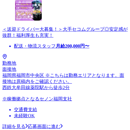
＜送迎ドライバー大募集！＞大手セコムグループ◎安定感が
抜群！福利厚生も充実！
配送・物流スタッフ
月給
200,000
円〜
勤務地
面接地
福岡県福岡市中央区 ※こちらは勤務エリアとなります。面
接地は原稿内をご確認ください。
西鉄大牟田線薬院駅から徒歩2分
※稼働拠点となるセノン福岡支社
交通費支給
未経験OK
詳細を見る
応募画面に進む