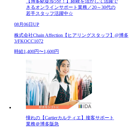
【博多駅徒歩5分！】経験を活かして活躍で
きるオンラインサポート業務／20～30代の
若手スタッフ活躍中☆
08月06日UP
株式会社Chain Affection【ヒアリングスタッフ】@博多
3/FKOCC1072
時給1,400円〜1,600円
憧れの【Cartierカルティエ】接客サポート
業務＠博多阪急