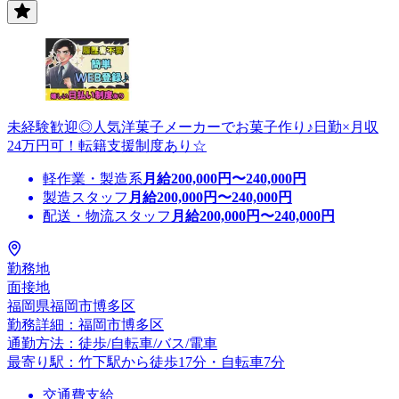
未経験歓迎◎人気洋菓子メーカーでお菓子作り♪日勤×月収
24万円可！転籍支援制度あり☆
軽作業・製造系
月給
200,000
円〜
240,000
円
製造スタッフ
月給
200,000
円〜
240,000
円
配送・物流スタッフ
月給
200,000
円〜
240,000
円
勤務地
面接地
福岡県福岡市博多区
勤務詳細：福岡市博多区
通勤方法：徒歩/自転車/バス/電車
最寄り駅：竹下駅から徒歩17分・自転車7分
交通費支給