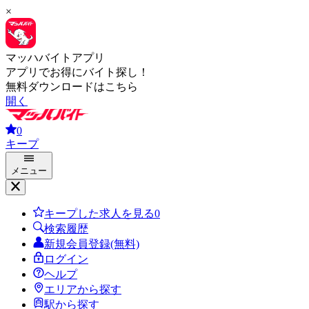
×
マッハバイトアプリ
アプリでお得にバイト探し！
無料ダウンロードはこちら
開く
0
キープ
メニュー
キープした求人を見る
0
検索履歴
新規会員登録(無料)
ログイン
ヘルプ
エリアから探す
駅から探す