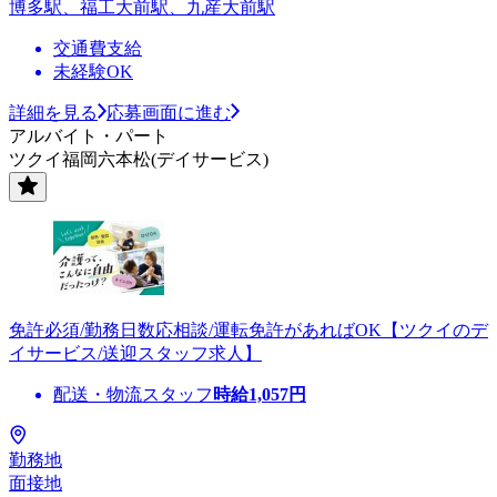
博多駅、福工大前駅、九産大前駅
交通費支給
未経験OK
詳細を見る
応募画面に進む
アルバイト・パート
ツクイ福岡六本松(デイサービス)
免許必須/勤務日数応相談/運転免許があればOK【ツクイのデ
イサービス/送迎スタッフ求人】
配送・物流スタッフ
時給
1,057
円
勤務地
面接地