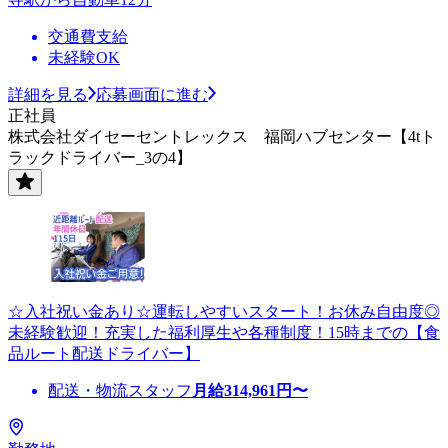
交通費支給
未経験OK
詳細を見る
応募画面に進む
正社員
株式会社ダイセーセントレックス 福岡ハブセンター【4tト
ラックドライバー_3の4】
☆入社祝い金あり☆運転しやすいスタート！お休み自由度◎
未経験歓迎！充実した福利厚生や各種制度！15時までの【食
品ルート配送ドライバー】
配送・物流スタッフ
月給
314,961
円〜