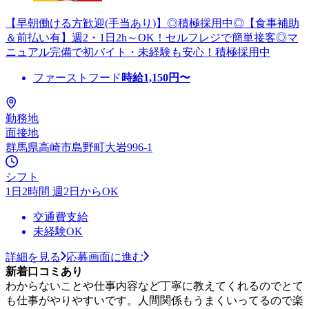
【早朝働ける方歓迎(手当あり)】◎積極採用中◎【食事補助
＆前払い有】週2・1日2h～OK！セルフレジで簡単接客◎マ
ニュアル完備で初バイト・未経験も安心！積極採用中
ファーストフード
時給
1,150
円〜
勤務地
面接地
群馬県高崎市島野町大岩996-1
シフト
1日2時間 週2日からOK
交通費支給
未経験OK
詳細を見る
応募画面に進む
新着口コミあり
わからないことや仕事内容など丁寧に教えてくれるのでとて
も仕事がやりやすいです。人間関係もうまくいってるので楽