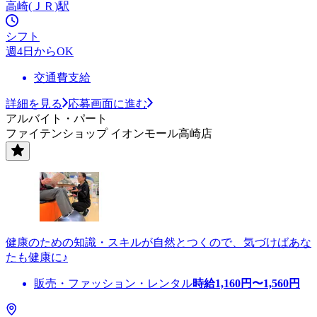
高崎(ＪＲ)駅
シフト
週4日からOK
交通費支給
詳細を見る
応募画面に進む
アルバイト・パート
ファイテンショップ イオンモール高崎店
健康のための知識・スキルが自然とつくので、気づけばあな
たも健康に♪
販売・ファッション・レンタル
時給
1,160
円〜
1,560
円