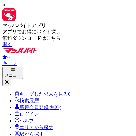
×
マッハバイトアプリ
アプリでお得にバイト探し！
無料ダウンロードはこちら
開く
0
キープ
メニュー
キープした求人を見る
0
検索履歴
新規会員登録(無料)
ログイン
ヘルプ
エリアから探す
駅から探す