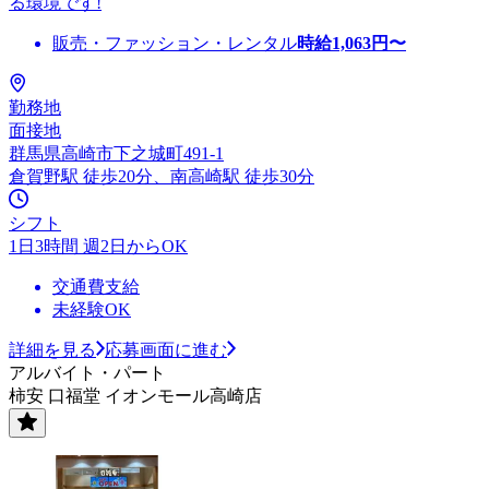
る環境です!
販売・ファッション・レンタル
時給
1,063
円〜
勤務地
面接地
群馬県高崎市下之城町491-1
倉賀野駅 徒歩20分、南高崎駅 徒歩30分
シフト
1日3時間 週2日からOK
交通費支給
未経験OK
詳細を見る
応募画面に進む
アルバイト・パート
柿安 口福堂 イオンモール高崎店