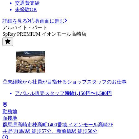
交通費支給
未経験OK
詳細を見る
応募画面に進む
アルバイト・パート
SpRay PREMIUM イオンモール高崎店
◎未経験から社員が目指せるショップスタッフのお仕事
アパレル販売スタッフ
時給
1,150
円〜
1,500
円
勤務地
面接地
群馬県高崎市棟高町1400番地 イオンモール高崎2F
井野(群馬)駅 徒歩57分、新前橋駅 徒歩58分