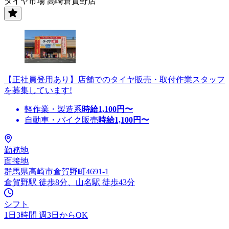
タイヤ市場 高崎倉賀野店
【正社員登用あり】店舗でのタイヤ販売・取付作業スタッフ
を募集しています!
軽作業・製造系
時給
1,100
円〜
自動車・バイク販売
時給
1,100
円〜
勤務地
面接地
群馬県高崎市倉賀野町4691-1
倉賀野駅 徒歩8分、山名駅 徒歩43分
シフト
1日3時間 週3日からOK