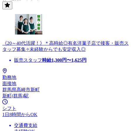
《20～40代活躍！》＊高時給◎有名洋菓子店で接客・販売ス
タッフ募集✧未経験からでも安定収入◎
販売スタッフ
時給
1,300
円〜
1,625
円
勤務地
面接地
群馬県高崎市新町
新町(群馬)駅
シフト
1日8時間からOK
交通費支給