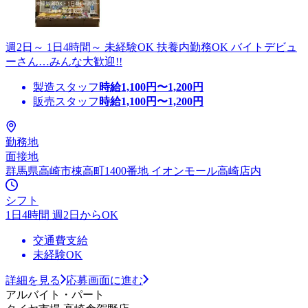
週2日～ 1日4時間～ 未経験OK 扶養内勤務OK バイトデビュ
ーさん…みんな大歓迎!!
製造スタッフ
時給
1,100
円〜
1,200
円
販売スタッフ
時給
1,100
円〜
1,200
円
勤務地
面接地
群馬県高崎市棟高町1400番地 イオンモール高崎店内
シフト
1日4時間 週2日からOK
交通費支給
未経験OK
詳細を見る
応募画面に進む
アルバイト・パート