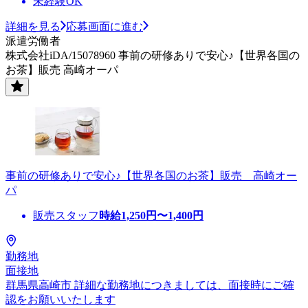
未経験OK
詳細を見る
応募画面に進む
派遣労働者
株式会社iDA/15078960 事前の研修ありで安心♪【世界各国の
お茶】販売 高崎オーパ
事前の研修ありで安心♪【世界各国のお茶】販売 高崎オー
パ
販売スタッフ
時給
1,250
円〜
1,400
円
勤務地
面接地
群馬県高崎市 詳細な勤務地につきましては、面接時にご確
認をお願いいたします