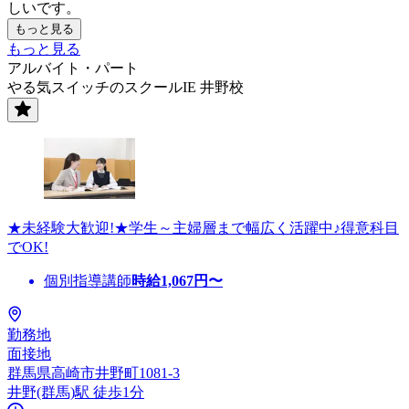
しいです。
もっと見る
もっと見る
アルバイト・パート
やる気スイッチのスクールIE 井野校
★未経験大歓迎!★学生～主婦層まで幅広く活躍中♪得意科目
でOK!
個別指導講師
時給
1,067
円〜
勤務地
面接地
群馬県高崎市井野町1081-3
井野(群馬)駅 徒歩1分