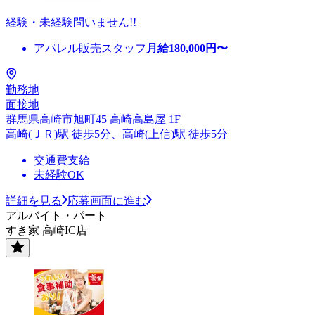
経験・未経験問いません!!
アパレル販売スタッフ
月給
180,000
円〜
勤務地
面接地
群馬県高崎市旭町45 高崎高島屋 1F
高崎(ＪＲ)駅 徒歩5分、高崎(上信)駅 徒歩5分
交通費支給
未経験OK
詳細を見る
応募画面に進む
アルバイト・パート
すき家 高崎IC店