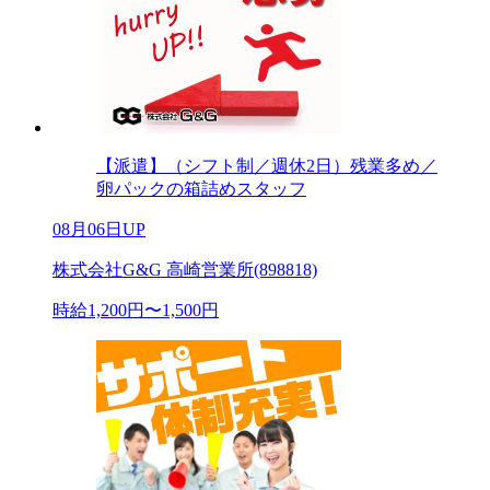
【派遣】（シフト制／週休2日）残業多め／
卵パックの箱詰めスタッフ
08月06日UP
株式会社G&G 高崎営業所(898818)
時給1,200円〜1,500円