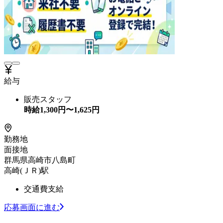
給与
販売スタッフ
時給
1,300
円〜
1,625
円
勤務地
面接地
群馬県高崎市八島町
高崎(ＪＲ)駅
交通費支給
応募画面に進む