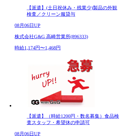
【派遣】(土日祝休み・残業少)製品の外観
検査／クリーン服貸与
08月06日UP
株式会社G&G 高崎営業所(896333)
時給1,174円〜1,468円
【派遣】（時給1200円・数名募集）食品検
査スタッフ・希望休の申請可
08月06日UP