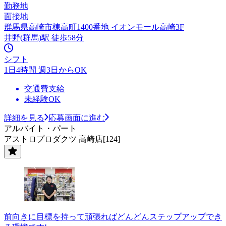
勤務地
面接地
群馬県高崎市棟高町1400番地 イオンモール高崎3F
井野(群馬)駅 徒歩58分
シフト
1日4時間 週3日からOK
交通費支給
未経験OK
詳細を見る
応募画面に進む
アルバイト・パート
アストロプロダクツ 高崎店[124]
前向きに目標を持って頑張ればどんどんステップアップでき