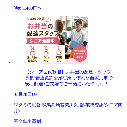
時給1,400円〜
【シニア世代歓迎】お弁当の配達スタッフ
募集!普通免許必須◎乗り慣れた自家用車で
安心配達♪ご夫婦でご一緒にお仕事も可！
07月28日UP
ワタミの宅食 群馬高崎営業所(宅配/業務委託/シニア向
け)
完全出来高制