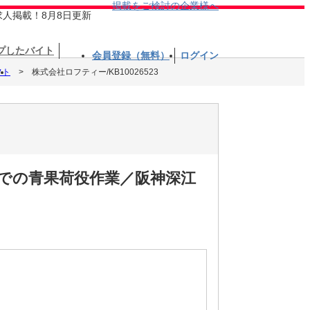
掲載をご検討の企業様へ
求人掲載！8月8日更新
プしたバイト
会員登録（無料）
ログイン
フト
株式会社ロフティー/KB10026523
トでの青果荷役作業／阪神深江