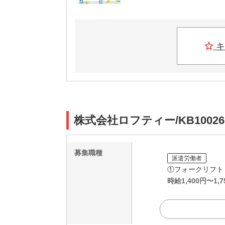
キ
株式会社ロフティー/KB1002
募集職種
派遣労働者
①フォークリフト
時給
1,400
円〜
1,7