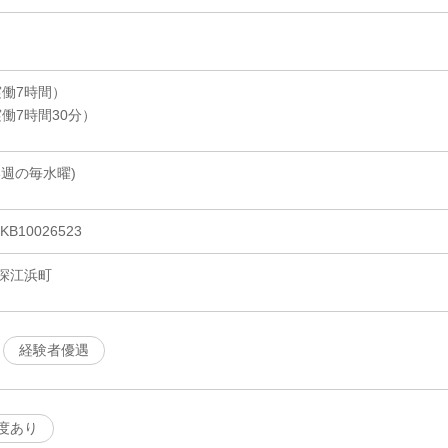
（実働7時間）
（実働7時間30分）
週の毎水曜)
10026523
深江浜町
経験者優遇
度あり