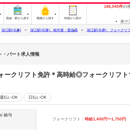
186,045件
の
す
路線・駅から探す
職種から探す
特徴から探す
キー
深江駅(兵庫)
深江駅(兵庫)、軽作業・製造系
深江駅(兵庫)、フォークリ
イト・パート求人情報
：フォークリフト免許＊高時給◎フォークリフ
週払いOK
日払いOK
給与
フォークリフト：
時給1,400円〜1,750円