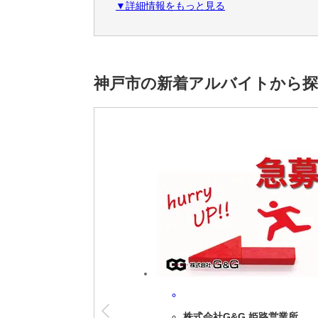
▼詳細情報をもっと見る
★日払いOK！（規定有）
＜こだわり条件＞
急募,経験者優遇,20代活躍中,30代活躍中,4
神戸市の新着アルバイトから
＜アクセス＞
阪神電鉄「深江」駅から徒歩約15分
JR「芦屋」駅からタクシーで約10分
国道43号線深江交差点を南へ約1km
※雇用元は株式会社ロフティーです。
株式会社G&G 姫路営業所