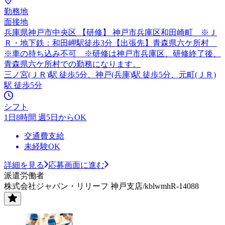
勤務地
面接地
兵庫県神戸市中央区 【研修】 神戸市兵庫区和田崎町 ※Ｊ
Ｒ・地下鉄：和田岬駅徒歩3分【出張先】青森県六ケ所村
※車の持ち込み不可 ※研修は神戸市兵庫区、研修終了後、
青森県六ケ所村での勤務になります。
三ノ宮(ＪＲ)駅 徒歩5分、神戸(兵庫)駅 徒歩5分、元町(ＪＲ)
駅 徒歩5分
シフト
1日8時間 週5日からOK
交通費支給
未経験OK
詳細を見る
応募画面に進む
派遣労働者
株式会社ジャパン・リリーフ 神戸支店/kblwmhR-14088