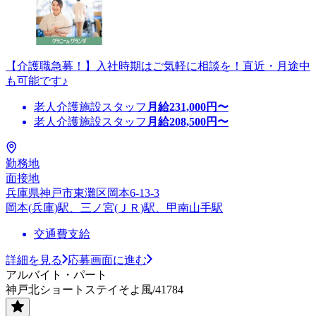
【介護職急募！】入社時期はご気軽に相談を！直近・月途中
も可能です♪
老人介護施設スタッフ
月給
231,000
円〜
老人介護施設スタッフ
月給
208,500
円〜
勤務地
面接地
兵庫県神戸市東灘区岡本6-13-3
岡本(兵庫)駅、三ノ宮(ＪＲ)駅、甲南山手駅
交通費支給
詳細を見る
応募画面に進む
アルバイト・パート
神戸北ショートステイそよ風/41784