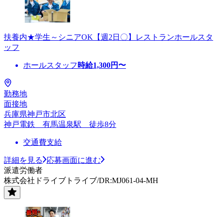
扶養内★学生～シニアOK【週2日〇】レストランホールスタ
ッフ
ホールスタッフ
時給
1,300
円〜
勤務地
面接地
兵庫県神戸市北区
神戸電鉄 有馬温泉駅 徒歩8分
交通費支給
詳細を見る
応募画面に進む
派遣労働者
株式会社ドライブトライブ/DR:MJ061-04-MH