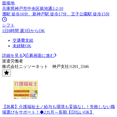
面接地
兵庫県神戸市中央区籠池通2-2-10
灘駅 徒歩16分、新神戸駅 徒歩17分、王子公園駅 徒歩15分
シフト
1日8時間 週3日からOK
交通費支給
未経験OK
詳細を見る
応募画面に進む
派遣労働者
株式会社ニッソーネット 神戸支社/1201_3346
【急募】介護福祉士／給与も環境も妥協なし！失敗しない職
場選びをサポート！◆2カ月～長期【日払いOK】