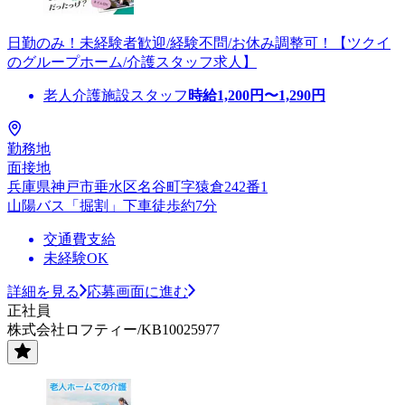
日勤のみ！未経験者歓迎/経験不問/お休み調整可！【ツクイ
のグループホーム/介護スタッフ求人】
老人介護施設スタッフ
時給
1,200
円〜
1,290
円
勤務地
面接地
兵庫県神戸市垂水区名谷町字猿倉242番1
山陽バス「掘割」下車徒歩約7分
交通費支給
未経験OK
詳細を見る
応募画面に進む
正社員
株式会社ロフティー/KB10025977