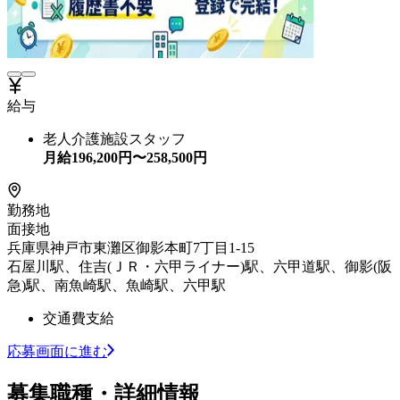
給与
老人介護施設スタッフ
月給
196,200
円〜
258,500
円
勤務地
面接地
兵庫県神戸市東灘区御影本町7丁目1-15
石屋川駅、住吉(ＪＲ・六甲ライナー)駅、六甲道駅、御影(阪
急)駅、南魚崎駅、魚崎駅、六甲駅
交通費支給
応募画面に進む
募集職種・詳細情報