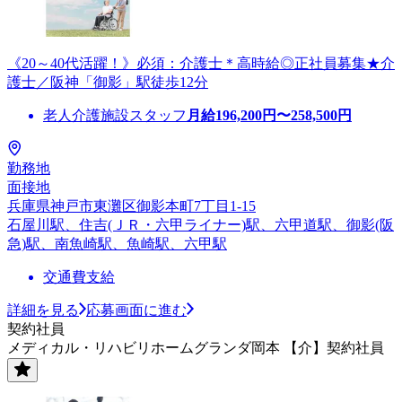
《20～40代活躍！》必須：介護士＊高時給◎正社員募集★介
護士／阪神「御影」駅徒歩12分
老人介護施設スタッフ
月給
196,200
円〜
258,500
円
勤務地
面接地
兵庫県神戸市東灘区御影本町7丁目1-15
石屋川駅、住吉(ＪＲ・六甲ライナー)駅、六甲道駅、御影(阪
急)駅、南魚崎駅、魚崎駅、六甲駅
交通費支給
詳細を見る
応募画面に進む
契約社員
メディカル・リハビリホームグランダ岡本 【介】契約社員