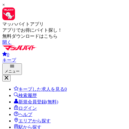
×
マッハバイトアプリ
アプリでお得にバイト探し！
無料ダウンロードはこちら
開く
0
キープ
メニュー
キープした求人を見る
0
検索履歴
新規会員登録(無料)
ログイン
ヘルプ
エリアから探す
駅から探す