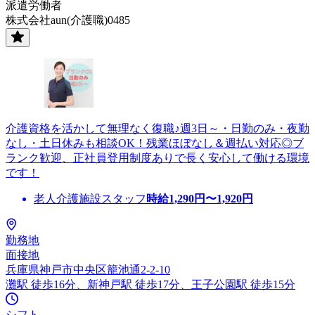
派遣労働者
株式会社aun(介護職)0485
介護資格を活かして無理なく復職♪週3日～・日勤のみ・夜勤
なし・土日休みも相談OK！残業ほぼなし＆週払い対応◎ブ
ランク歓迎、正社員登用制度ありで長く安心して働ける環境
です！
老人介護施設スタッフ
時給
1,290
円〜
1,920
円
勤務地
面接地
兵庫県神戸市中央区籠池通2-2-10
灘駅 徒歩16分、新神戸駅 徒歩17分、王子公園駅 徒歩15分
シフト