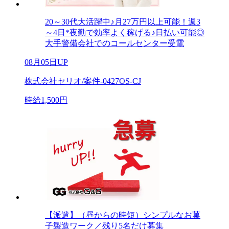
20～30代大活躍中♪月27万円以上可能！週3
～4日*夜勤で効率よく稼げる♪日払い可能◎
大手警備会社でのコールセンター受電
08月05日UP
株式会社セリオ/案件-0427OS-CJ
時給1,500円
【派遣】（昼からの時短）シンプルなお菓
子製造ワーク／残り5名だけ募集