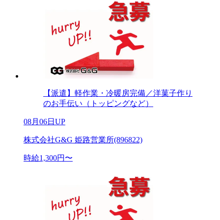
【派遣】軽作業・冷暖房完備／洋菓子作り
のお手伝い（トッピングなど）
08月06日UP
株式会社G&G 姫路営業所(896822)
時給1,300円〜