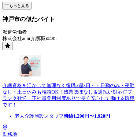
もっと見る
神戸市の似たバイト
派遣労働者
株式会社aun(介護職)0485
介護資格を活かして無理なく復職♪週3日～・日勤のみ・夜勤
なし・土日休みも相談OK！残業ほぼなし＆週払い対応◎ブ
ランク歓迎、正社員登用制度ありで長く安心して働ける環境
です！
老人介護施設スタッフ
時給
1,290
円〜
1,920
円
勤務地