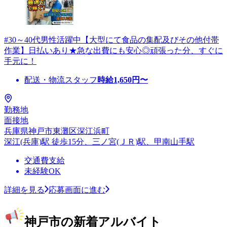
#30～40代男性活躍中【大型にて食品の集配及びその他付帯
作業】日払いあり★急な出費にも安心◎頑張った分、すぐに
手元に！
配送・物流スタッフ
時給
1,650
円〜
勤務地
面接地
兵庫県神戸市東灘区深江浜町
深江(兵庫)駅 徒歩15分、三ノ宮(ＪＲ)駅、甲南山手駅
交通費支給
未経験OK
詳細を見る
応募画面に進む
神戸市の新着アルバイト