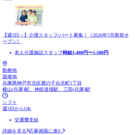
【週3日～】介護スタッフ/パート募集！《2026年5月新規オ
ープン》
老人介護施設スタッフ
時給
1,400
円〜
1,500
円
勤務地
面接地
兵庫県神戸市北区鹿の子台北町1丁目
横山(兵庫)駅、神鉄道場駅、三田(兵庫)駅
シフト
週3日からOK
交通費支給
詳細を見る
応募画面に進む