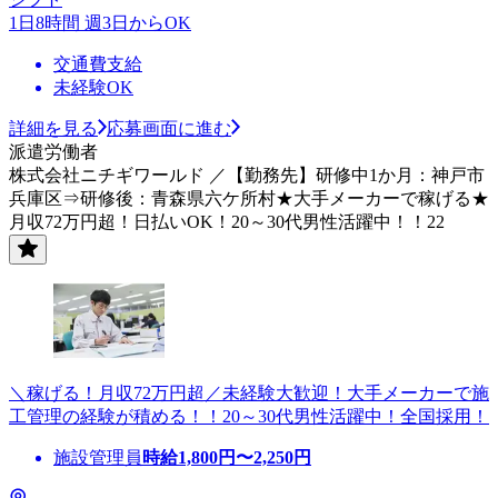
1日8時間 週3日からOK
交通費支給
未経験OK
詳細を見る
応募画面に進む
派遣労働者
株式会社ニチギワールド ／【勤務先】研修中1か月：神戸市
兵庫区⇒研修後：青森県六ケ所村★大手メーカーで稼げる★
月収72万円超！日払いOK！20～30代男性活躍中！！22
＼稼げる！月収72万円超／未経験大歓迎！大手メーカーで施
工管理の経験が積める！！20～30代男性活躍中！全国採用！
施設管理員
時給
1,800
円〜
2,250
円