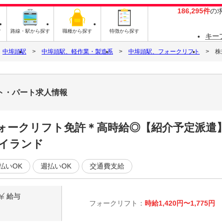
186,295件
の
す
路線・駅から探す
職種から探す
特徴から探す
キー
中埠頭駅
中埠頭駅、軽作業・製造系
中埠頭駅、フォークリフト
株
イト・パート求人情報
フォークリフト免許＊高時給◎【紹介予定派遣
イランド
払いOK
週払いOK
交通費支給
給与
フォークリフト：
時給1,420円〜1,775円