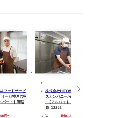
費補助あり,車/バイク通勤OK,土日祝休み
WAフードサービ
株式会社HITOWAフードサービ
イリーゼ神戸六甲
スカンパニー/イリーゼ神戸六甲
・パート】調理
_【アルバイト・パート】調理
員_12252
200円〜
時給1,300円〜