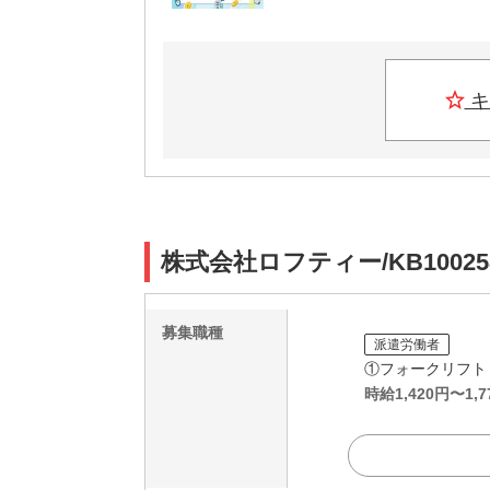
キ
株式会社ロフティー/KB1002
募集職種
派遣労働者
①フォークリフト
時給
1,420
円〜
1,7