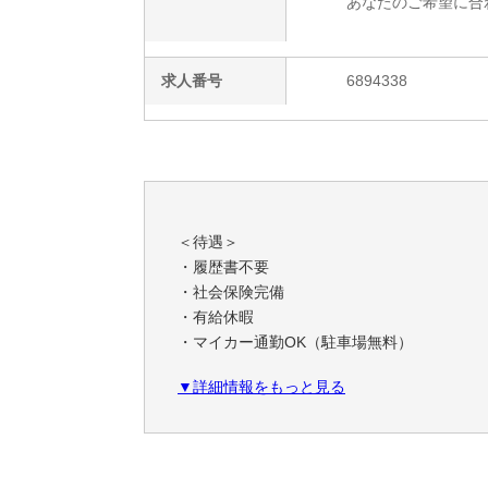
あなたのご希望に合
求人番号
6894338
＜待遇＞
・履歴書不要
・社会保険完備
・有給休暇
・マイカー通勤OK（駐車場無料）
・交通費支給（規定内）
▼詳細情報をもっと見る
・前給制度あり
★日払いOK！(規定内)
＜こだわり条件＞