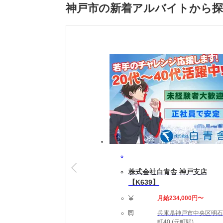
未経験者活躍中,経験者優遇,外国籍活躍中,20
神戸市の新着アルバイトから
※雇用元は株式会社ロフティーです。
株式会社白青舎 神戸支店
【K639】
月給234,000円〜
兵庫県神戸市中央区明石
町40 (元町駅)