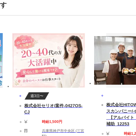
代活躍中,30代活躍中,40代活躍中,男性活躍中,空調完備,前払いあり,交通
探す
週3日〜
株式会社HITO
株式会社セリオ/案件-0427OS-
スカンパニー/
CJ
_【アルバイト
時給1,500円
補助_12253
兵庫県神戸市中央区 (三宮
時給1,