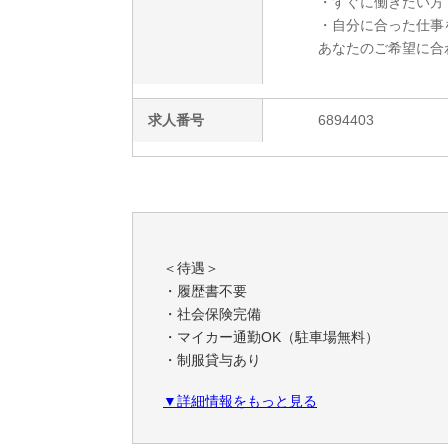
・すぐに働きたい方
・自分に合った仕事
あなたのご希望に合
求人番号
6894403
＜待遇＞
・履歴書不要
・社会保険完備
・マイカー通勤OK（駐車場無料）
・制服貸与あり
・交通費支給（規定内）
▼詳細情報をもっと見る
・前給制度あり
★日払いOK（規定あり）