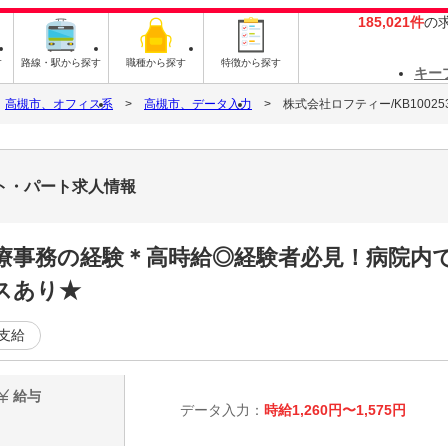
185,021件
の
す
路線・駅から探す
職種から探す
特徴から探す
キー
高槻市、オフィス系
高槻市、データ入力
株式会社ロフティー/KB100253
イト・パート求人情報
医療事務の経験＊高時給◎経験者必見！病院内
スあり★
支給
給与
データ入力：
時給1,260円〜1,575円