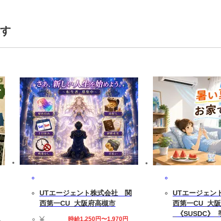
達活躍中,20代活躍中,30代活躍中,40代活躍中,50代活躍中,男性活躍中
探す
UTエージェント株式会社 関
UTエージェン
西第一CU_大阪府高槻市
西第一CU_大
_《SUSDC》
時給1,250円〜1,970円