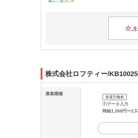
キ
株式会社ロフティー/KB1002
募集職種
派遣労働者
①データ入力
時給
1,260
円〜
1,5