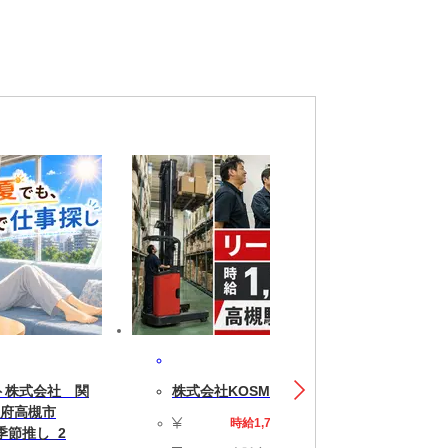
,女性活躍中,前払いあり,交通費補助あり,土日
ト株式会社 関
株式会社KOSMO/8846
阪府高槻市
時給1,700円
_季節推し_2