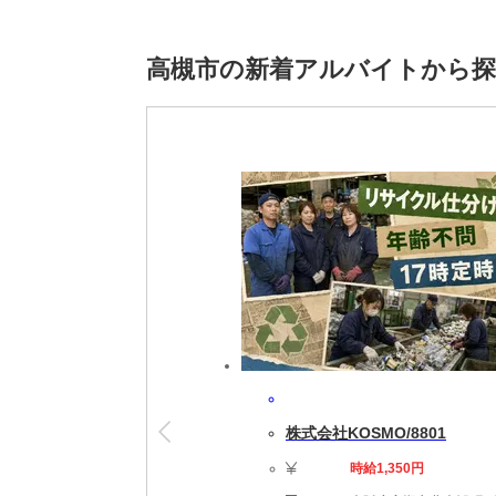
＜こだわり条件＞
急募,未経験者活躍中,外国籍活躍中,カップル友
高槻市の新着アルバイトから
祝休み,土日休み
※雇用元は株式会社ロフティーです。
株式会社KOSMO/8801
時給1,350円