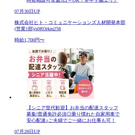
時短相談可＆週3日～OK！＠甲子園エリア
07月30日UP
株式会社ヒト・コミュニケーションズ人材開発本部
(営業1部)/s0f03rkm258
時給1,700円〜
【シニア世代歓迎】お弁当の配達スタッフ
募集!普通免許必須◎乗り慣れた自家用車で
安心配達♪ご夫婦でご一緒にお仕事も可！
07月28日UP