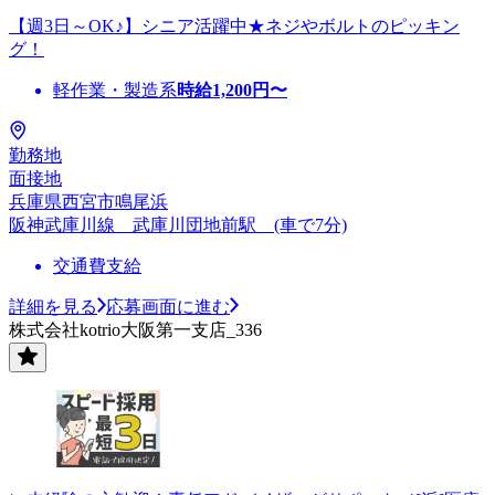
【週3日～OK♪】シニア活躍中★ネジやボルトのピッキン
グ！
軽作業・製造系
時給
1,200
円〜
勤務地
面接地
兵庫県西宮市鳴尾浜
阪神武庫川線 武庫川団地前駅 (車で7分)
交通費支給
詳細を見る
応募画面に進む
株式会社kotrio大阪第一支店_336