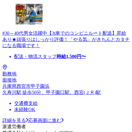
#30～40代男女活躍中【3t車でのコンビニルート配送】昇給
あり★頑張りはしっかり評価！「やる気」がきちんとカタチ
になる職場です！
配送・物流スタッフ
時給
1,500
円〜
勤務地
面接地
兵庫県西宮市甲子園浜
久寿川駅 徒歩50分、甲子園口駅、西宮(ＪＲ)駅
交通費支給
未経験OK
詳細を見る
応募画面に進む
派遣労働者