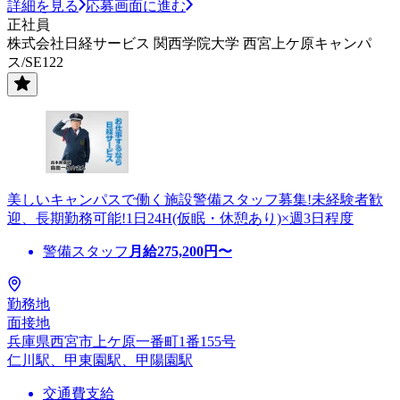
詳細を見る
応募画面に進む
正社員
株式会社日経サービス 関西学院大学 西宮上ケ原キャンパ
ス/SE122
美しいキャンパスで働く施設警備スタッフ募集!未経験者歓
迎、長期勤務可能!1日24H(仮眠・休憩あり)×週3日程度
警備スタッフ
月給
275,200
円〜
勤務地
面接地
兵庫県西宮市上ケ原一番町1番155号
仁川駅、甲東園駅、甲陽園駅
交通費支給