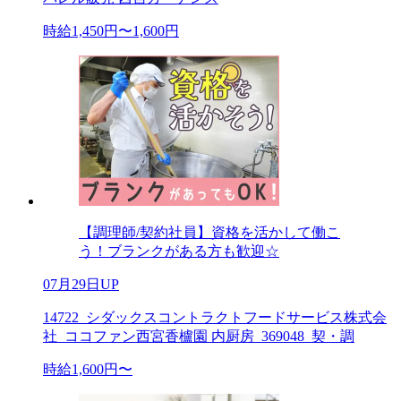
時給1,450円〜1,600円
【調理師/契約社員】資格を活かして働こ
う！ブランクがある方も歓迎☆
07月29日UP
14722_シダックスコントラクトフードサービス株式会
社_ココファン西宮香櫨園 内厨房_369048_契・調
時給1,600円〜