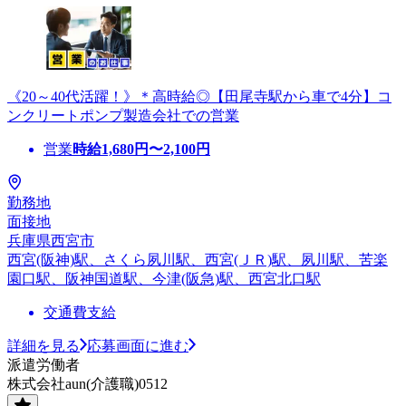
《20～40代活躍！》＊高時給◎【田尾寺駅から車で4分】コ
ンクリートポンプ製造会社での営業
営業
時給
1,680
円〜
2,100
円
勤務地
面接地
兵庫県西宮市
西宮(阪神)駅、さくら夙川駅、西宮(ＪＲ)駅、夙川駅、苦楽
園口駅、阪神国道駅、今津(阪急)駅、西宮北口駅
交通費支給
詳細を見る
応募画面に進む
派遣労働者
株式会社aun(介護職)0512