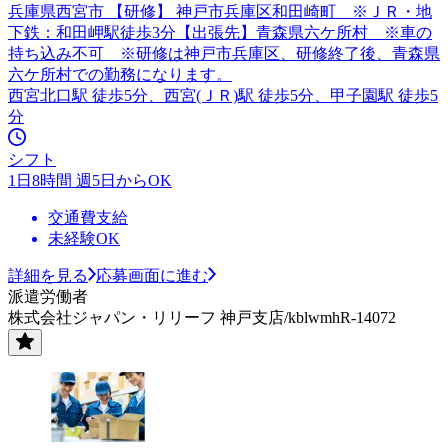
兵庫県西宮市 【研修】 神戸市兵庫区和田崎町 ※ＪＲ・地
下鉄：和田岬駅徒歩3分【出張先】青森県六ケ所村 ※車の
持ち込み不可 ※研修は神戸市兵庫区、研修終了後、青森県
六ケ所村での勤務になります。
西宮北口駅 徒歩5分、西宮(ＪＲ)駅 徒歩5分、甲子園駅 徒歩5
分
シフト
1日8時間 週5日からOK
交通費支給
未経験OK
詳細を見る
応募画面に進む
派遣労働者
株式会社ジャパン・リリーフ 神戸支店/kblwmhR-14072