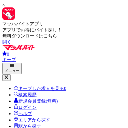
×
マッハバイトアプリ
アプリでお得にバイト探し！
無料ダウンロードはこちら
開く
0
キープ
メニュー
キープした求人を見る
0
検索履歴
新規会員登録(無料)
ログイン
ヘルプ
エリアから探す
駅から探す