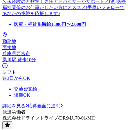
＼未経験の方歓迎！専任アドバイザーがサポート／[派]医療
福祉関係のお仕事がしたい方にオススメ!手厚いフォローで
あなたの挑戦を応援します♪
医療・福祉系
時給
1,300
円〜
2,000
円
勤務地
面接地
兵庫県西宮市
夙川駅 徒歩10分
シフト
週3日からOK
交通費支給
短期OK
詳細を見る
応募画面に進む
派遣労働者
株式会社ドライブトライブ/DR:MJ170-01-MH