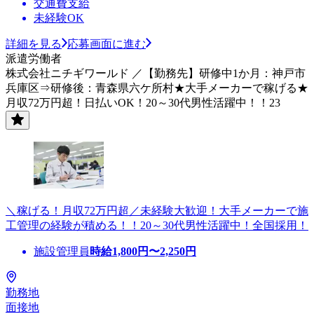
交通費支給
未経験OK
詳細を見る
応募画面に進む
派遣労働者
株式会社ニチギワールド ／【勤務先】研修中1か月：神戸市
兵庫区⇒研修後：青森県六ケ所村★大手メーカーで稼げる★
月収72万円超！日払いOK！20～30代男性活躍中！！23
＼稼げる！月収72万円超／未経験大歓迎！大手メーカーで施
工管理の経験が積める！！20～30代男性活躍中！全国採用！
施設管理員
時給
1,800
円〜
2,250
円
勤務地
面接地