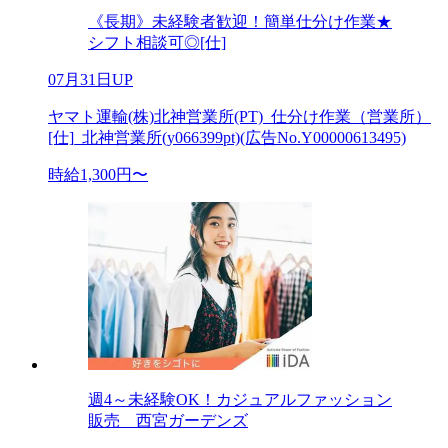
《長期》未経験者歓迎！簡単仕分け作業★
シフト相談可◎[仕]
07月31日UP
ヤマト運輸(株)北神営業所(PT)_仕分け作業（営業所）
[仕]_北神営業所(y066399pt)(広告No.Y00000613495)
時給1,300円〜
週4～未経験OK！カジュアルファッション
販売 西宮ガーデンズ