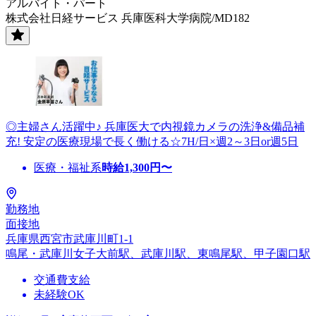
アルバイト・パート
株式会社日経サービス 兵庫医科大学病院/MD182
◎主婦さん活躍中♪ 兵庫医大で内視鏡カメラの洗浄&備品補
充! 安定の医療現場で長く働ける☆7H/日×週2～3日or週5日
医療・福祉系
時給
1,300
円〜
勤務地
面接地
兵庫県西宮市武庫川町1-1
鳴尾・武庫川女子大前駅、武庫川駅、東鳴尾駅、甲子園口駅
交通費支給
未経験OK