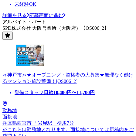
未経験OK
詳細を見る
応募画面に進む
アルバイト・パート
SPD株式会社 大阪営業所（大阪府）【OS006_2】
≪神戸市≫★オープニング・資格者の大募集★無理なく働け
るマンション施設警備！[OS006_2]
警備スタッフ
日給
10,400
円〜
11,700
円
勤務地
面接地
兵庫県西宮市 「岩屋駅」徒歩7分
※こちらは勤務地となります。面接地については原稿内をご
確認下さい。