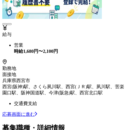
給与
営業
時給
1,680
円〜
2,100
円
勤務地
面接地
兵庫県西宮市
西宮(阪神)駅、さくら夙川駅、西宮(ＪＲ)駅、夙川駅、苦楽
園口駅、阪神国道駅、今津(阪急)駅、西宮北口駅
交通費支給
応募画面に進む
募集職種・詳細情報