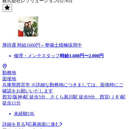
株式会社レソリューション(52763)
厚待遇 時給1600円～整備士積極採用中
修理・メンテスタッフ
時給
1,600
円〜
2,000
円
勤務地
面接地
兵庫県西宮市 ※詳細な勤務地につきましては、面接時にご
確認をお願いいたします
西宮(阪神)駅 徒歩5分、さくら夙川駅 徒歩9分、西宮(ＪＲ)駅
徒歩11分
未経験OK
詳細を見る
応募画面に進む