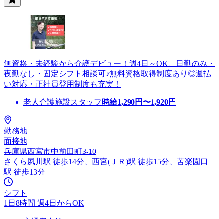
無資格・未経験から介護デビュー！週4日～OK、日勤のみ・
夜勤なし・固定シフト相談可♪無料資格取得制度あり◎週払
い対応・正社員登用制度も充実！
老人介護施設スタッフ
時給
1,290
円〜
1,920
円
勤務地
面接地
兵庫県西宮市中前田町3-10
さくら夙川駅 徒歩14分、西宮(ＪＲ)駅 徒歩15分、苦楽園口
駅 徒歩13分
シフト
1日8時間 週4日からOK