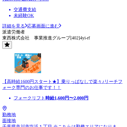
交通費支給
未経験OK
詳細を見る
応募画面に進む
派遣労働者
東西株式会社 事業推進グループ[402]4yi-rf
【高時給1600円スタート★】乗りっぱなしで楽々♪リーチフ
ォーク専門のお仕事です！！
フォークリフト
時給
1,600
円〜
2,000
円
勤務地
面接地
千葉県市川市塩浜１丁目 ※こちらは勤務エリアになりま