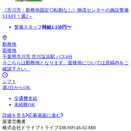
《市川市・勤務地固定◎転勤なし》物流センターの施設警備
STAFF！週2～
警備スタッフ
時給
1,150
円〜
勤務地
面接地
千葉県市川市 市川塩浜駅 バス4分
※こちらは勤務地となります。面接地については原稿内をご
確認下さい。
シフト
週2日からOK
交通費支給
未経験OK
詳細を見る
応募画面に進む
派遣労働者
株式会社ドライブトライブ/DR:HP146-02-MH