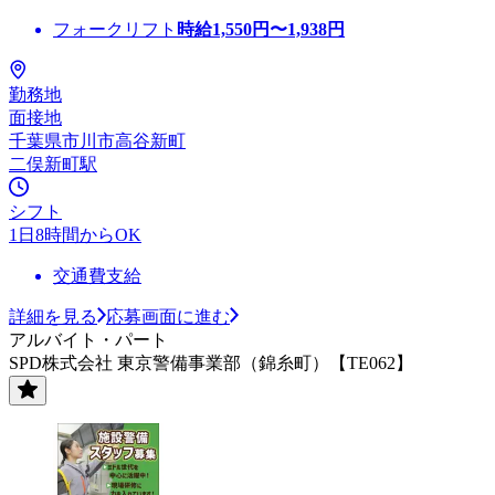
フォークリフト
時給
1,550
円〜
1,938
円
勤務地
面接地
千葉県市川市高谷新町
二俣新町駅
シフト
1日8時間からOK
交通費支給
詳細を見る
応募画面に進む
アルバイト・パート
SPD株式会社 東京警備事業部（錦糸町）【TE062】