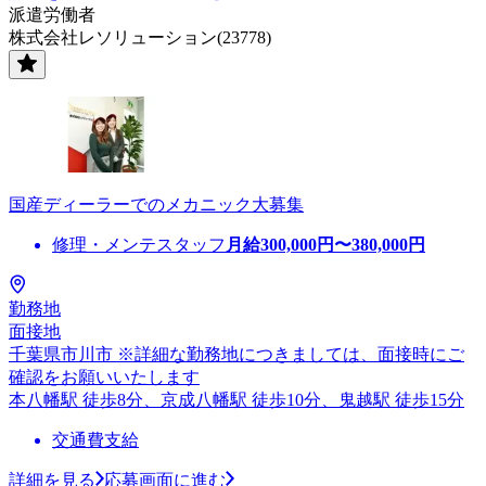
派遣労働者
株式会社レソリューション(23778)
国産ディーラーでのメカニック大募集
修理・メンテスタッフ
月給
300,000
円〜
380,000
円
勤務地
面接地
千葉県市川市 ※詳細な勤務地につきましては、面接時にご
確認をお願いいたします
本八幡駅 徒歩8分、京成八幡駅 徒歩10分、鬼越駅 徒歩15分
交通費支給
詳細を見る
応募画面に進む