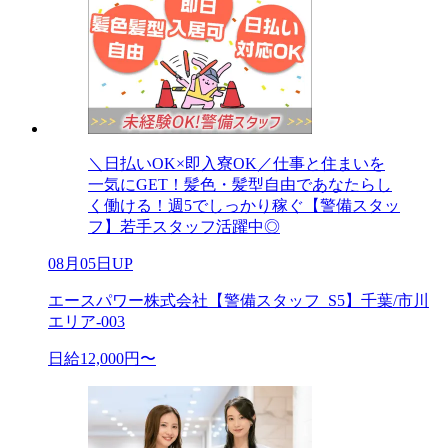
＼日払いOK×即入寮OK／仕事と住まいを
一気にGET！髪色・髪型自由であなたらし
く働ける！週5でしっかり稼ぐ【警備スタッ
フ】若手スタッフ活躍中◎
08月05日UP
エースパワー株式会社【警備スタッフ_S5】千葉/市川
エリア-003
日給12,000円〜