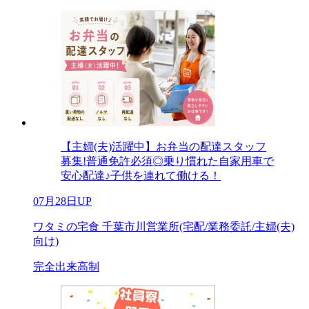
【主婦(夫)活躍中】お弁当の配達スタッフ
募集!普通免許必須◎乗り慣れた自家用車で
安心配達♪子供を連れて働ける！
07月28日UP
ワタミの宅食 千葉市川営業所(宅配/業務委託/主婦(夫)
向け)
完全出来高制