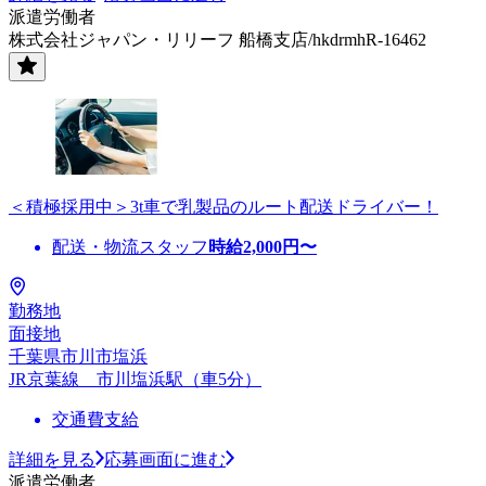
派遣労働者
株式会社ジャパン・リリーフ 船橋支店/hkdrmhR-16462
＜積極採用中＞3t車で乳製品のルート配送ドライバー！
配送・物流スタッフ
時給
2,000
円〜
勤務地
面接地
千葉県市川市塩浜
JR京葉線 市川塩浜駅（車5分）
交通費支給
詳細を見る
応募画面に進む
派遣労働者