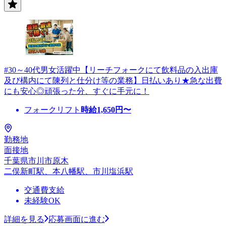
#30～40代男女活躍中【リーチフォークにて飲料品の入出庫
及び構内にて陳列と仕分け等の業務】日払いあり★急な出費
にも安心◎頑張った分、すぐに手元に！
フォークリフト
時給
1,650
円〜
勤務地
面接地
千葉県市川市原木
二俣新町駅、本八幡駅、市川塩浜駅
交通費支給
未経験OK
詳細を見る
応募画面に進む