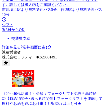
す。詳しくは求人内をご確認ください。
市川塩浜駅より無料送迎バス5分、行徳駅より無料送迎バス
10分
シフト
週3日からOK
交通費支給
詳細を見る
応募画面に進む
派遣労働者
株式会社ロフティー/KS20001491
《20～40代活躍！》必須：フォークリフト免許＊高時給
◎【時給1550円×選べる時間帯】フォークリフトを運転して
飲料やお酒を運ぶお仕事！月収30万以上も可★