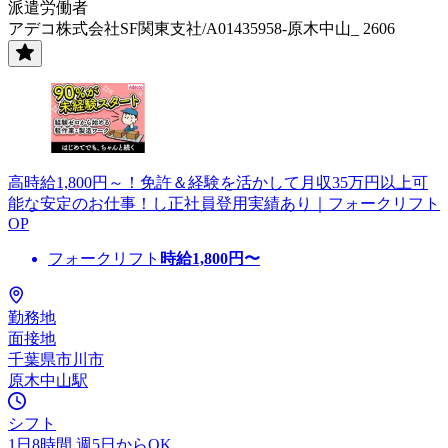
派遣労働者
アデコ株式会社SF関東支社/A01435958-原木中山_ 2606
高時給1,800円～！免許＆経験を活かして月収35万円以上可
能な安定のお仕事！し正社員登用実績あり｜フォークリフト
OP
フォークリフト
時給
1,800
円〜
勤務地
面接地
千葉県市川市
原木中山駅
シフト
1日8時間 週5日からOK