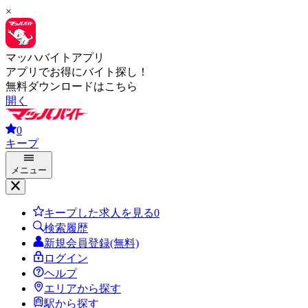
×
マッハバイトアプリ
アプリでお得にバイト探し！
無料ダウンロードはこちら
開く
0
キープ
メニュー
キープした求人を見る
0
検索履歴
新規会員登録(無料)
ログイン
ヘルプ
エリアから探す
駅から探す