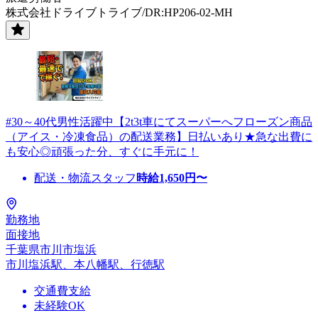
株式会社ドライブトライブ/DR:HP206-02-MH
#30～40代男性活躍中【2t3t車にてスーパーへフローズン商品
（アイス・冷凍食品）の配送業務】日払いあり★急な出費に
も安心◎頑張った分、すぐに手元に！
配送・物流スタッフ
時給
1,650
円〜
勤務地
面接地
千葉県市川市塩浜
市川塩浜駅、本八幡駅、行徳駅
交通費支給
未経験OK