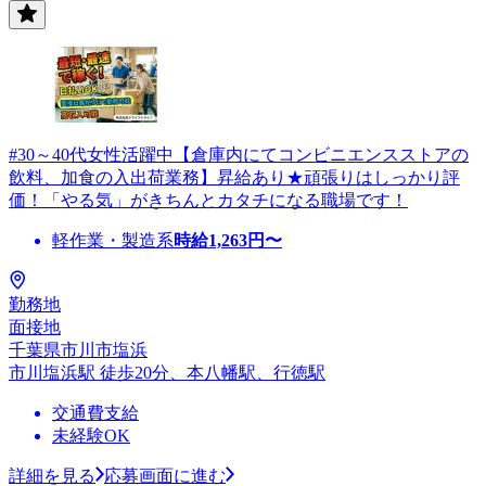
#30～40代女性活躍中【倉庫内にてコンビニエンスストアの
飲料、加食の入出荷業務】昇給あり★頑張りはしっかり評
価！「やる気」がきちんとカタチになる職場です！
軽作業・製造系
時給
1,263
円〜
勤務地
面接地
千葉県市川市塩浜
市川塩浜駅 徒歩20分、本八幡駅、行徳駅
交通費支給
未経験OK
詳細を見る
応募画面に進む