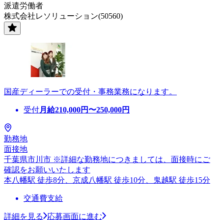
派遣労働者
株式会社レソリューション(50560)
国産ディーラーでの受付・事務業務になります。
受付
月給
210,000
円〜
250,000
円
勤務地
面接地
千葉県市川市 ※詳細な勤務地につきましては、面接時にご
確認をお願いいたします
本八幡駅 徒歩8分、京成八幡駅 徒歩10分、鬼越駅 徒歩15分
交通費支給
詳細を見る
応募画面に進む