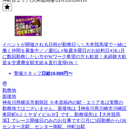
仲町台エリア(大井競馬場-2)/A3203200110
イベントが開催される日程が勤務日＼＼大井競馬場で一緒に
働く仲間を募集中／／週払い(毎週水曜日がお給料日)OK♪月
に数回勤務したい方やWワーク希望の方も歓迎！未経験大歓
迎＆交通費全額支給＆直行直帰OK！
警備スタッフ
日給
10,800
円〜
勤務地
面接地
神奈川県横浜市都筑区 ※本原稿内の駅・エリア名は実際の
勤務地ではございません。面接地は【神奈川県川崎市川崎区
東田町6-2 ミヤダイビル3F】です。勤務場所は【大井競馬
場】でレース開催日のみのお仕事です◎月に5回勤務からOK
センター北駅、センター南駅、仲町台駅