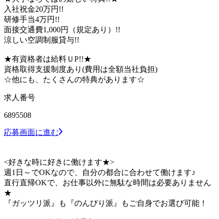
入社祝金20万円!!
研修手当4万円!!
面接交通費1,000円（規定あり）!!
涼しい空調制服貸与!!
★有資格者は給料ＵP!!★
資格取得支援制度あり(費用は全額当社負担)
☆他にも、たくさんの特典があります☆
求人番号
6895508
応募画面に進む
<好きな時に好きに働けます★>
週1日～でOKなので、自分の都合に合わせて働けます♪
直行直帰OKで、お仕事以外に無駄な時間は必要ありません
★
『ガッツリ派』も『のんびり派』もご自身でお選び可能！