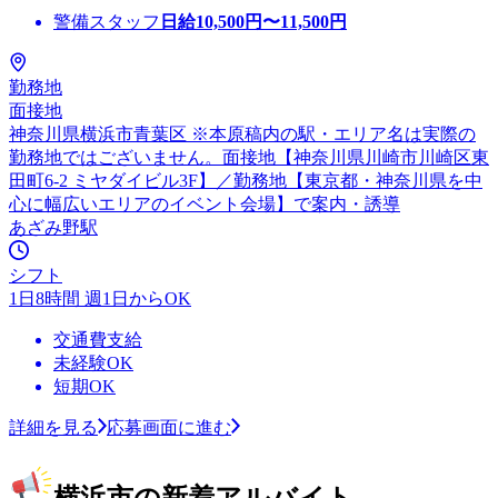
警備スタッフ
日給
10,500
円〜
11,500
円
勤務地
面接地
神奈川県横浜市青葉区 ※本原稿内の駅・エリア名は実際の
勤務地ではございません。面接地【神奈川県川崎市川崎区東
田町6-2 ミヤダイビル3F】／勤務地【東京都・神奈川県を中
心に幅広いエリアのイベント会場】で案内・誘導
あざみ野駅
シフト
1日8時間 週1日からOK
交通費支給
未経験OK
短期OK
詳細を見る
応募画面に進む
横浜市の新着アルバイト