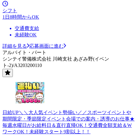
シフト
1日8時間からOK
交通費支給
未経験OK
詳細を見る
応募画面に進む
アルバイト・パート
シンテイ警備株式会社 川崎支社 あざみ野(イベン
ト-2)/A3203200110
日給UP＼＼大人気イベント勢揃い／／スポーツイベントや
期間限定・季節限定イベント会場での案内・誘導のお仕事★
毎週水曜日がお給料日＆直行直帰OK！交通費全額支給＆W
ワークOK！未経験スタート9割以上！！