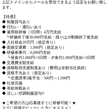
上記ドメインからメールを受信できるよう設定をお願い致し
ます。
【待遇】
◆ 制服貸与あり
◆ 日払い・週払いあり
◆ 雇用前研修（3日間）4万円支給
┗研修終了後30,000円支給・残りは20勤務終了後支給
◆ 入社祝金20万円（規定有り）
◆ 面接交通費：1,000円（規定あり）
◆ 研修食事代：6,000円支給
┗昼食代1,000円×3日間・夕食代1,000円支給×3日間
◆ 交通費全額支給
◆ 資格取得支援制度あり（費用は全額当社負担）
◆ 資格手当あり（規定あり）
┗交通誘導2級手当：500円～1,500円
◆ 社保完備
◆ 有給休暇あり
◆ 涼しい空調制服貸与!!
★ご希望の方は応募後すぐに研修可能！★
スグに現場デビューした方にオススメ！