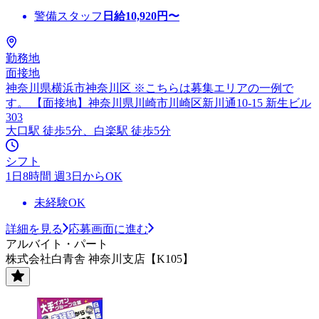
警備スタッフ
日給
10,920
円〜
勤務地
面接地
神奈川県横浜市神奈川区 ※こちらは募集エリアの一例で
す。 【面接地】神奈川県川崎市川崎区新川通10-15 新生ビル
303
大口駅 徒歩5分、白楽駅 徒歩5分
シフト
1日8時間 週3日からOK
未経験OK
詳細を見る
応募画面に進む
アルバイト・パート
株式会社白青舎 神奈川支店【K105】