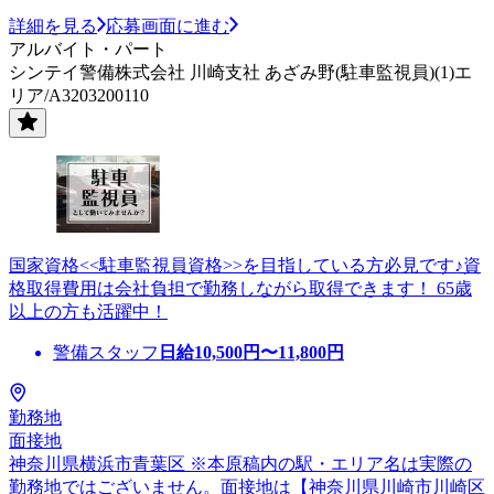
詳細を見る
応募画面に進む
アルバイト・パート
シンテイ警備株式会社 川崎支社 あざみ野(駐車監視員)(1)エ
リア/A3203200110
国家資格<<駐車監視員資格>>を目指している方必見です♪資
格取得費用は会社負担で勤務しながら取得できます！ 65歳
以上の方も活躍中！
警備スタッフ
日給
10,500
円〜
11,800
円
勤務地
面接地
神奈川県横浜市青葉区 ※本原稿内の駅・エリア名は実際の
勤務地ではございません。面接地は【神奈川県川崎市川崎区