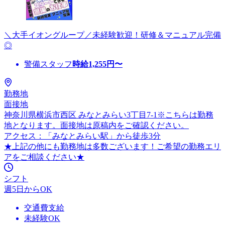
＼大手イオングループ／未経験歓迎！研修＆マニュアル完備
◎
警備スタッフ
時給
1,255
円〜
勤務地
面接地
神奈川県横浜市西区 みなとみらい3丁目7-1※こちらは勤務
地となります。面接地は原稿内をご確認ください。
アクセス：「みなとみらい駅」から徒歩3分
★上記の他にも勤務地は多数ございます！ご希望の勤務エリ
アをご相談ください★
シフト
週5日からOK
交通費支給
未経験OK