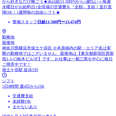
から好きなだけ稼ごう★高日給11,500円から♪週払い＝毎週
水曜日がお給料日♪全現場の交通費を『全額』支給！直行直
帰OK！1週間毎の自由シフト★
警備スタッフ
日給
11,500
円〜
13,474
円
勤務地
面接地
神奈川県横浜市保土ケ谷区 ※本原稿内の駅・エリア名は実
際の勤務地ではございません。面接地は【東京都新宿区西新
宿1-3-15栃木ビル5F】です。お仕事は一都三県を中心に毎日
ご用意中です！
保土ケ谷駅 徒歩5分
シフト
1日8時間 週4日からOK
交通費支給
未経験OK
まかないあり