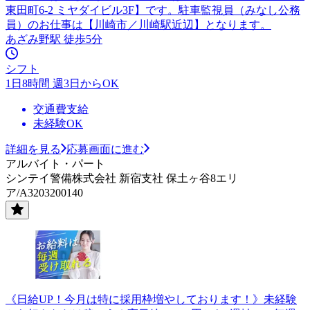
東田町6-2 ミヤダイビル3F】です。駐車監視員（みなし公務
員）のお仕事は【川崎市／川崎駅近辺】となります。
あざみ野駅 徒歩5分
シフト
1日8時間 週3日からOK
交通費支給
未経験OK
詳細を見る
応募画面に進む
アルバイト・パート
シンテイ警備株式会社 新宿支社 保土ヶ谷8エリ
ア/A3203200140
《日給UP！今月は特に採用枠増やしております！》未経験