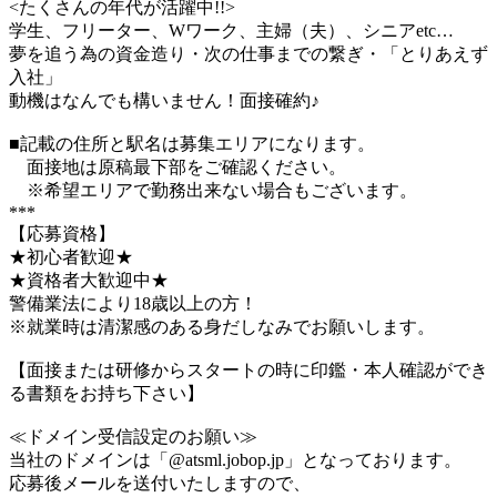
<たくさんの年代が活躍中!!>
学生、フリーター、Wワーク、主婦（夫）、シニアetc…
夢を追う為の資金造り・次の仕事までの繋ぎ・「とりあえず
入社」
動機はなんでも構いません！面接確約♪
■記載の住所と駅名は募集エリアになります。
面接地は原稿最下部をご確認ください。
※希望エリアで勤務出来ない場合もございます。
***
【応募資格】
★初心者歓迎★
★資格者大歓迎中★
警備業法により18歳以上の方！
※就業時は清潔感のある身だしなみでお願いします。
【面接または研修からスタートの時に印鑑・本人確認ができ
る書類をお持ち下さい】
≪ドメイン受信設定のお願い≫
当社のドメインは「@atsml.jobop.jp」となっております。
応募後メールを送付いたしますので、