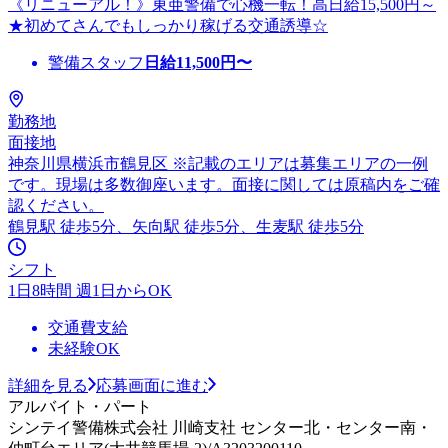
《リニューアル！》東亜警備で心機一転！高日給15,500円～
★初めてさんでもしっかり稼げる交通誘導☆
警備スタッフ
日給
11,500
円〜
勤務地
面接地
神奈川県横浜市鶴見区 ※記載のエリアは募集エリアの一例
です。現場は多数御座います。面接に関しては原稿内をご確
認ください。
鶴見駅 徒歩5分、矢向駅 徒歩5分、生麦駅 徒歩5分
シフト
1日8時間 週1日からOK
交通費支給
未経験OK
詳細を見る
応募画面に進む
アルバイト・パート
シンテイ警備株式会社 川崎支社 センター北・センター南・