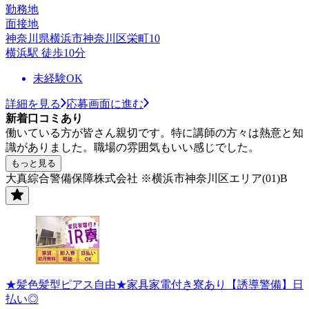
勤務地
面接地
神奈川県横浜市神奈川区栄町10
横浜駅 徒歩10分
未経験OK
詳細を見る
応募画面に進む
新着口コミあり
働いている方が皆さん親切です。特に講師の方々は熱意と知
識がありました。職場の雰囲気もいい感じでした。
もっと見る
大真綜合警備保障株式会社 ※横浜市神奈川区エリア(01)B
★髪色髪型ピアス自由★家具家電付き寮あり【誘導警備】日
払い◎