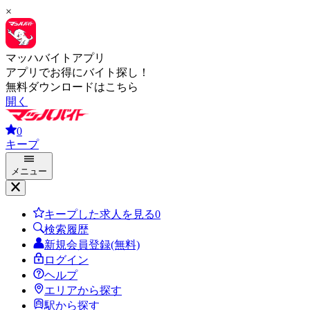
×
マッハバイトアプリ
アプリでお得にバイト探し！
無料ダウンロードはこちら
開く
0
キープ
メニュー
キープした求人を見る
0
検索履歴
新規会員登録(無料)
ログイン
ヘルプ
エリアから探す
駅から探す