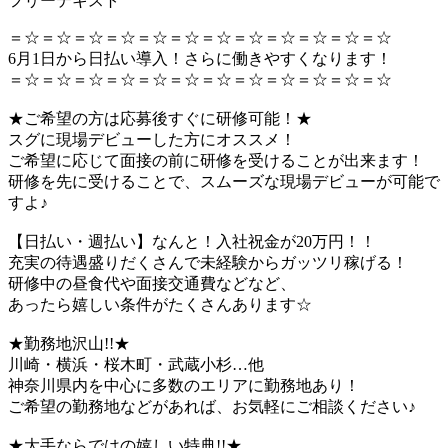
フリーテキスト
＝☆＝☆＝☆＝☆＝☆＝☆＝☆＝☆＝☆＝☆＝☆＝☆
6月1日から日払い導入！さらに働きやすくなります！
＝☆＝☆＝☆＝☆＝☆＝☆＝☆＝☆＝☆＝☆＝☆＝☆
★ご希望の方は応募後すぐに研修可能！★
スグに現場デビューした方にオススメ！
ご希望に応じて面接の前に研修を受けることが出来ます！
研修を先に受けることで、スムーズな現場デビューが可能で
すよ♪
【日払い・週払い】なんと！入社祝金が20万円！！
充実の待遇盛りだくさんで未経験からガッツリ稼げる！
研修中の昼食代や面接交通費などなど、
あったら嬉しい条件がたくさんあります☆
★勤務地沢山!!★
川崎・横浜・桜木町・武蔵小杉…他
神奈川県内を中心に多数のエリアに勤務地あり！
ご希望の勤務地などがあれば、お気軽にご相談ください♪
★大手ならではの嬉しい特典!!★