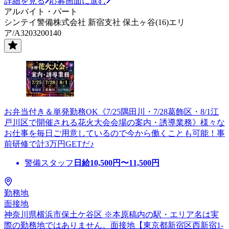
詳細を見る
応募画面に進む
アルバイト・パート
シンテイ警備株式会社 新宿支社 保土ヶ谷(16)エリ
ア/A3203200140
お弁当付き＆単発勤務OK《7/25隅田川・7/28葛飾区・8/1江
戸川区で開催される花火大会会場の案内・誘導業務》様々な
お仕事を毎日ご用意しているので今から働くことも可能！事
前研修で計3万円GETだ♪
警備スタッフ
日給
10,500
円〜
11,500
円
勤務地
面接地
神奈川県横浜市保土ケ谷区 ※本原稿内の駅・エリア名は実
際の勤務地ではありません。面接地【東京都新宿区西新宿1-