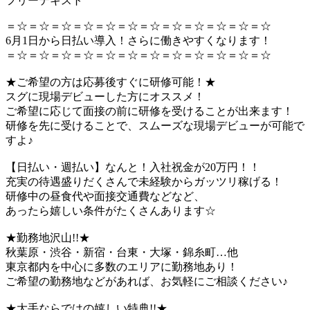
フリーテキスト
＝☆＝☆＝☆＝☆＝☆＝☆＝☆＝☆＝☆＝☆＝☆＝☆
6月1日から日払い導入！さらに働きやすくなります！
＝☆＝☆＝☆＝☆＝☆＝☆＝☆＝☆＝☆＝☆＝☆＝☆
★ご希望の方は応募後すぐに研修可能！★
スグに現場デビューした方にオススメ！
ご希望に応じて面接の前に研修を受けることが出来ます！
研修を先に受けることで、スムーズな現場デビューが可能で
すよ♪
【日払い・週払い】なんと！入社祝金が20万円！！
充実の待遇盛りだくさんで未経験からガッツリ稼げる！
研修中の昼食代や面接交通費などなど、
あったら嬉しい条件がたくさんあります☆
★勤務地沢山!!★
秋葉原・渋谷・新宿・台東・大塚・錦糸町…他
東京都内を中心に多数のエリアに勤務地あり！
ご希望の勤務地などがあれば、お気軽にご相談ください♪
★大手ならではの嬉しい特典!!★