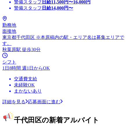
警備スタッフ
日給
11,500
円〜
16,000
円
警備スタッフ
日給
14,000
円〜
勤務地
面接地
東京都千代田区 ※本原稿内の駅・エリア名は募集エリアで
す。
秋葉原駅 徒歩30分
シフト
1日8時間 週1日からOK
交通費支給
未経験OK
まかないあり
詳細を見る
応募画面に進む
千代田区の新着アルバイト