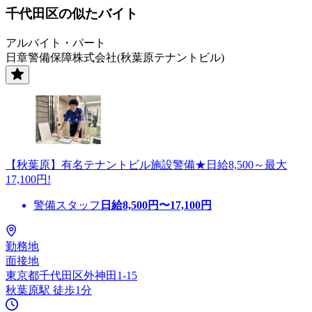
千代田区の似たバイト
アルバイト・パート
日章警備保障株式会社(秋葉原テナントビル)
【秋葉原】有名テナントビル施設警備★日給8,500～最大
17,100円!
警備スタッフ
日給
8,500
円〜
17,100
円
勤務地
面接地
東京都千代田区外神田1-15
秋葉原駅 徒歩1分