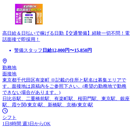
高日給＆日払いで稼げる日勤【交通警備】経験一切不問！電
話面接で即採用！
警備スタッフ
日給
12,000
円〜
15,850
円
勤務地
面接地
東京都千代田区有楽町 ※記載の住所と駅名は募集エリアで
す。面接地は原稿内をご参照下さい。(希望の勤務地で勤務
できない場合があります。)
日比谷駅、二重橋前駅、有楽町駅、桜田門駅、東京駅、銀座
駅、霞ケ関(東京)駅、新橋駅、京橋(東京)駅
シフト
1日8時間 週3日からOK