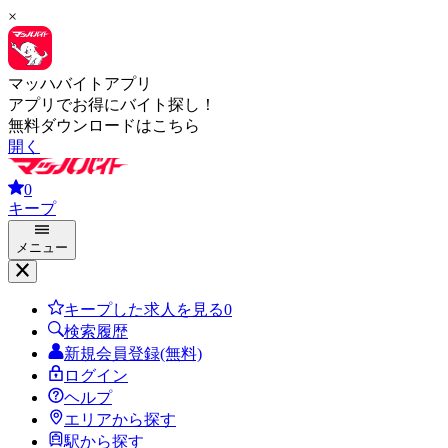
×
マッハバイトアプリ
アプリでお得にバイト探し！
無料ダウンロードはこちら
開く
0
キープ
メニュー
キープした求人を見る
0
検索履歴
新規会員登録(無料)
ログイン
ヘルプ
エリアから探す
駅から探す