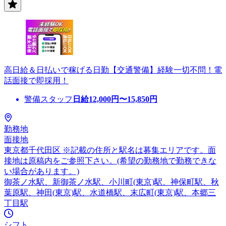
高日給＆日払いで稼げる日勤【交通警備】経験一切不問！電
話面接で即採用！
警備スタッフ
日給
12,000
円〜
15,850
円
勤務地
面接地
東京都千代田区 ※記載の住所と駅名は募集エリアです。面
接地は原稿内をご参照下さい。(希望の勤務地で勤務できな
い場合があります。)
御茶ノ水駅、新御茶ノ水駅、小川町(東京)駅、神保町駅、秋
葉原駅、神田(東京)駅、水道橋駅、末広町(東京)駅、本郷三
丁目駅
シフト