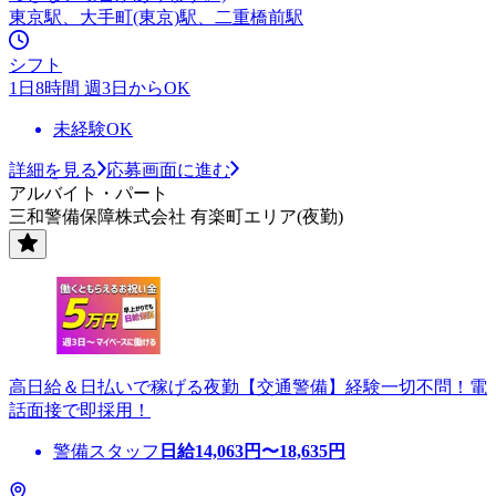
東京駅、大手町(東京)駅、二重橋前駅
シフト
1日8時間 週3日からOK
未経験OK
詳細を見る
応募画面に進む
アルバイト・パート
三和警備保障株式会社 有楽町エリア(夜勤)
高日給＆日払いで稼げる夜勤【交通警備】経験一切不問！電
話面接で即採用！
警備スタッフ
日給
14,063
円〜
18,635
円