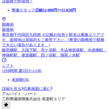
話面接で即採用！
警備スタッフ
日給
12,000
円〜
15,850
円
勤務地
面接地
東京都千代田区九段南 ※記載の住所と駅名は募集エリアで
す。面接地は原稿内をご参照下さい。(希望の勤務地で勤務
できない場合があります。)
飯田橋駅、九段下駅、市ケ谷駅、牛込神楽坂駅、水道橋駅、
神保町駅、後楽園駅、四ツ谷駅、御茶ノ水駅
シフト
1日8時間 週3日からOK
未経験OK
詳細を見る
応募画面に進む
アルバイト・パート
三和警備保障株式会社 有楽町エリア