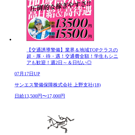
【交通誘導警備】業界＆地域TOPクラスの
超・厚・待・遇！交通費全額！学生もシニ
アも歓迎！週2日～＆日払い◎
07月17日UP
サンエス警備保障株式会社 上野支社(18)
日給13,500円〜17,000円