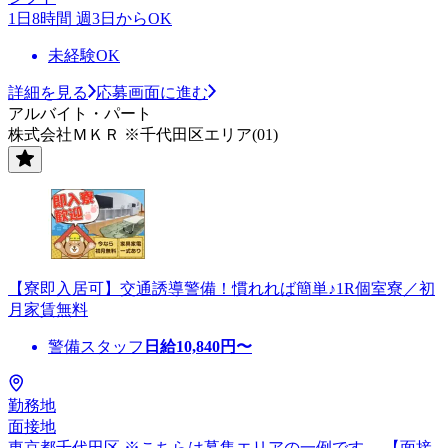
1日8時間 週3日からOK
未経験OK
詳細を見る
応募画面に進む
アルバイト・パート
株式会社ＭＫＲ ※千代田区エリア(01)
【寮即入居可】交通誘導警備！慣れれば簡単♪1R個室寮／初
月家賃無料
警備スタッフ
日給
10,840
円〜
勤務地
面接地
東京都千代田区 ※こちらは募集エリアの一例です。 【面接