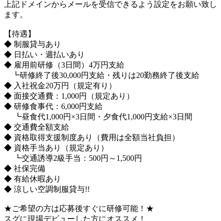
上記ドメインからメールを受信できるよう設定をお願い致し
ます。
【待遇】
◆ 制服貸与あり
◆ 日払い・週払いあり
◆ 雇用前研修（3日間）4万円支給
┗研修終了後30,000円支給・残りは20勤務終了後支給
◆ 入社祝金20万円（規定有り）
◆ 面接交通費：1,000円（規定あり）
◆ 研修食事代：6,000円支給
┗昼食代1,000円×3日間・夕食代1,000円支給×3日間
◆ 交通費全額支給
◆ 資格取得支援制度あり（費用は全額当社負担）
◆ 資格手当あり（規定あり）
┗交通誘導2級手当：500円～1,500円
◆ 社保完備
◆ 有給休暇あり
◆ 涼しい空調制服貸与!!
★ご希望の方は応募後すぐに研修可能！★
スグに現場デビューした方にオススメ！