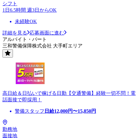
シフト
1日6.5時間 週3日からOK
未経験OK
詳細を見る
応募画面に進む
アルバイト・パート
三和警備保障株式会社 大手町エリア
高日給＆日払いで稼げる日勤【交通警備】経験一切不問！電
話面接で即採用！
警備スタッフ
日給
12,000
円〜
15,850
円
勤務地
面接地