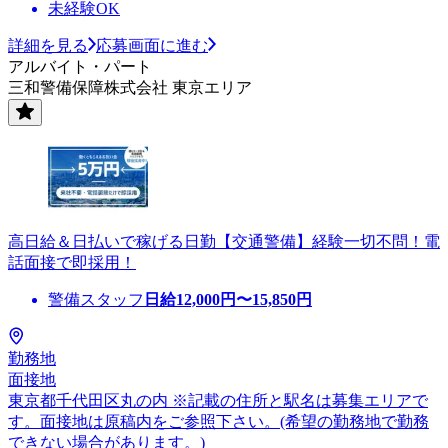
未経験OK
詳細を見る
応募画面に進む
アルバイト・パート
三和警備保障株式会社 東京エリア
高日給＆日払いで稼げる日勤【交通警備】経験一切不問！電
話面接で即採用！
警備スタッフ
日給
12,000
円〜
15,850
円
勤務地
面接地
東京都千代田区丸の内 ※記載の住所と駅名は募集エリアで
す。面接地は原稿内をご参照下さい。(希望の勤務地で勤務
できない場合があります。)