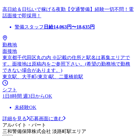
高日給＆日払いで稼げる夜勤【交通警備】経験一切不問！電
話面接で即採用！
警備スタッフ
日給
14,063
円〜
18,635
円
勤務地
面接地
東京都千代田区丸の内 ※記載の住所と駅名は募集エリアで
す。面接地は原稿内をご参照下さい。(希望の勤務地で勤務
できない場合があります。)
東京駅、大手町(東京)駅、二重橋前駅
シフト
1日8時間 週3日からOK
未経験OK
詳細を見る
応募画面に進む
アルバイト・パート
三和警備保障株式会社 淡路町駅エリア