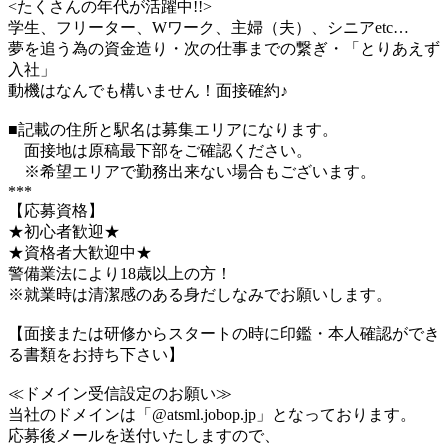
<たくさんの年代が活躍中!!>
学生、フリーター、Wワーク、主婦（夫）、シニアetc…
夢を追う為の資金造り・次の仕事までの繋ぎ・「とりあえず
入社」
動機はなんでも構いません！面接確約♪
■記載の住所と駅名は募集エリアになります。
面接地は原稿最下部をご確認ください。
※希望エリアで勤務出来ない場合もございます。
***
【応募資格】
★初心者歓迎★
★資格者大歓迎中★
警備業法により18歳以上の方！
※就業時は清潔感のある身だしなみでお願いします。
【面接または研修からスタートの時に印鑑・本人確認ができ
る書類をお持ち下さい】
≪ドメイン受信設定のお願い≫
当社のドメインは「@atsml.jobop.jp」となっております。
応募後メールを送付いたしますので、