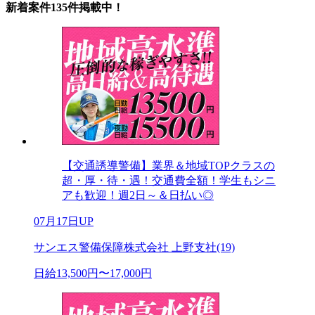
新着案件135件掲載中！
【交通誘導警備】業界＆地域TOPクラスの
超・厚・待・遇！交通費全額！学生もシニ
アも歓迎！週2日～＆日払い◎
07月17日UP
サンエス警備保障株式会社 上野支社(19)
日給13,500円〜17,000円