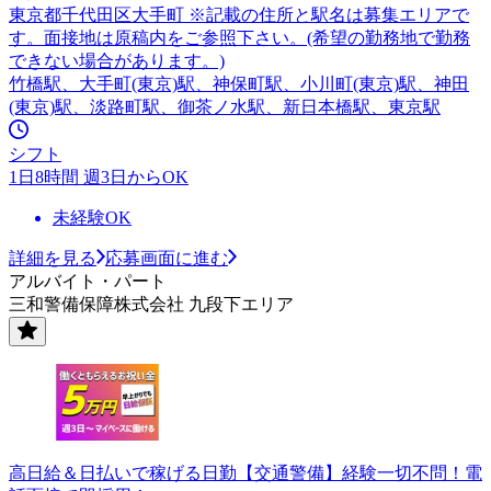
東京都千代田区大手町 ※記載の住所と駅名は募集エリアで
す。面接地は原稿内をご参照下さい。(希望の勤務地で勤務
できない場合があります。)
竹橋駅、大手町(東京)駅、神保町駅、小川町(東京)駅、神田
(東京)駅、淡路町駅、御茶ノ水駅、新日本橋駅、東京駅
シフト
1日8時間 週3日からOK
未経験OK
詳細を見る
応募画面に進む
アルバイト・パート
三和警備保障株式会社 九段下エリア
高日給＆日払いで稼げる日勤【交通警備】経験一切不問！電