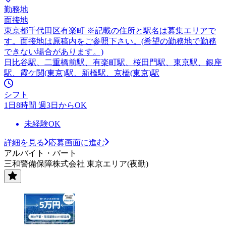
勤務地
面接地
東京都千代田区有楽町 ※記載の住所と駅名は募集エリアで
す。面接地は原稿内をご参照下さい。(希望の勤務地で勤務
できない場合があります。)
日比谷駅、二重橋前駅、有楽町駅、桜田門駅、東京駅、銀座
駅、霞ケ関(東京)駅、新橋駅、京橋(東京)駅
シフト
1日8時間 週3日からOK
未経験OK
詳細を見る
応募画面に進む
アルバイト・パート
三和警備保障株式会社 東京エリア(夜勤)