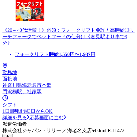
《20～40代活躍！》必須：フォークリフト免許＊高時給◎リ
ーチフォークでペットフードの仕分け《倉見駅より車で9
分》
フォークリフト
時給
1,550
円〜
1,937
円
勤務地
面接地
神奈川県海老名市本郷
門沢橋駅、社家駅
シフト
1日8時間 週3日からOK
詳細を見る
応募画面に進む
派遣労働者
株式会社ジャパン・リリーフ 海老名支店/ebdrmhR-11472