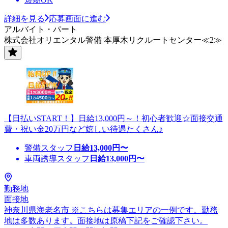
詳細を見る
応募画面に進む
アルバイト・パート
株式会社オリエンタル警備 本厚木リクルートセンター≪2≫
【日払いSTART！】日給13,000円～！初心者歓迎☆面接交通
費・祝い金20万円など嬉しい待遇たくさん♪
警備スタッフ
日給
13,000
円〜
車両誘導スタッフ
日給
13,000
円〜
勤務地
面接地
神奈川県海老名市 ※こちらは募集エリアの一例です。勤務
地は多数あります。面接地は原稿下記をご確認下さい。