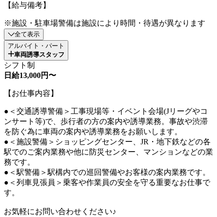
【給与備考】
※施設・駐車場警備は施設により時間・待遇が異なります
全て表示
アルバイト・パート
車両誘導スタッフ
シフト制
日給13,000円〜
【お仕事内容】
●＜交通誘導警備＞工事現場等・イベント会場(Jリーグやコ
ンサート等)で、歩行者の方の案内や誘導業務。事故や渋滞
を防ぐ為に車両の案内や誘導業務をお願いします。
●＜施設警備＞ショッピングセンター、JR・地下鉄などの各
駅でのご案内業務や他に防災センター、マンションなどの業
務です。
●＜駅警備＞駅構内での巡回警備やお客様の案内業務です。
●＜列車見張員＞乗客や作業員の安全を守る重要なお仕事で
す。
お気軽にお問い合わせください♪