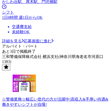
かしわ台駅、厚木駅、門沢橋駅
シフト
1日8時間 週1日からOK
交通費支給
未経験OK
詳細を見る
応募画面に進む
アルバイト・パート
あと3日で掲載終了
三和警備保障株式会社 横浜支社(神奈川県海老名市河原口
1383)
☆警備業務☆幅広い世代の方が活躍中!高収入&手厚い待遇&
働きやすいシフトが自慢!