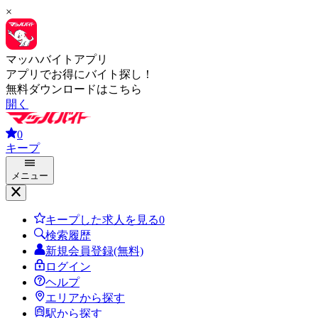
×
マッハバイトアプリ
アプリでお得にバイト探し！
無料ダウンロードはこちら
開く
0
キープ
メニュー
キープした求人を見る
0
検索履歴
新規会員登録(無料)
ログイン
ヘルプ
エリアから探す
駅から探す