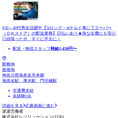
#30～40代男女活躍中【3tロング・4tチルド車にてスーパー
（ＯＫストア）の配送業務】日払いあり★急な出費にも安心
◎頑張った分、すぐに手元に！
配送・物流スタッフ
時給
1,450
円〜
勤務地
面接地
神奈川県海老名市本郷
海老名駅、厚木駅、門沢橋駅
交通費支給
未経験OK
詳細を見る
応募画面に進む
派遣労働者
株式会社レソリューション(3330)