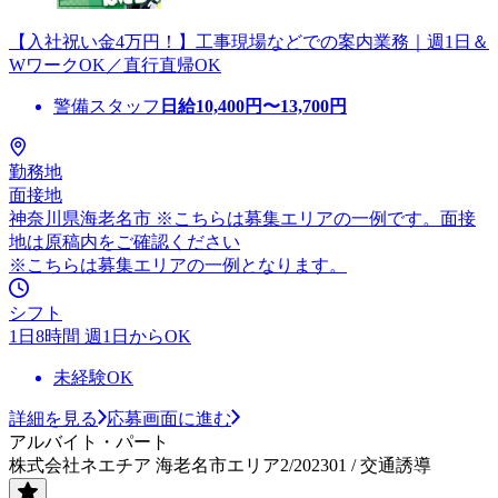
【入社祝い金4万円！】工事現場などでの案内業務｜週1日＆
WワークOK／直行直帰OK
警備スタッフ
日給
10,400
円〜
13,700
円
勤務地
面接地
神奈川県海老名市 ※こちらは募集エリアの一例です。面接
地は原稿内をご確認ください
※こちらは募集エリアの一例となります。
シフト
1日8時間 週1日からOK
未経験OK
詳細を見る
応募画面に進む
アルバイト・パート
株式会社ネエチア 海老名市エリア2/202301 / 交通誘導