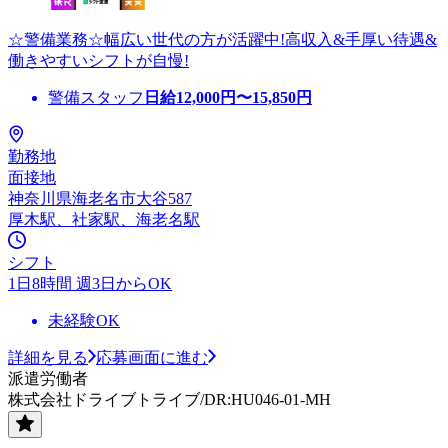
☆警備業務☆幅広い世代の方が活躍中!高収入&手厚い待遇&
働きやすいシフトが自慢!
警備スタッフ
日給
12,000
円〜
15,850
円
勤務地
面接地
神奈川県海老名市大谷587
厚木駅、社家駅、海老名駅
シフト
1日8時間 週3日からOK
未経験OK
詳細を見る
応募画面に進む
派遣労働者
株式会社ドライブトライブ/DR:HU046-01-MH