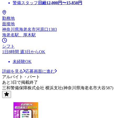
警備スタッフ
日給
12,000
円〜
15,850
円
勤務地
面接地
神奈川県海老名市河原口1383
海老名駅、厚木駅
シフト
1日8時間 週3日からOK
未経験OK
詳細を見る
応募画面に進む
アルバイト・パート
あと3日で掲載終了
三和警備保障株式会社 横浜支社(神奈川県海老名市大谷587)