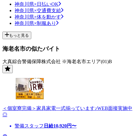
神奈川県×日払いOK
神奈川県×交通費支給
神奈川県×体を動かす
神奈川県×制服あり
もっと見る
海老名市の似たバイト
大真綜合警備保障株式会社 ※海老名市エリア(01)B
＜個室寮完備＞家具家電一式揃っています♪WEB面接実施中
◎
警備スタッフ
日給
10,920
円〜