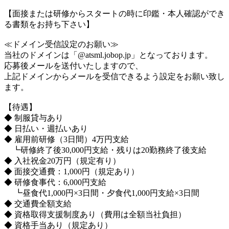
【面接または研修からスタートの時に印鑑・本人確認ができ
る書類をお持ち下さい】
≪ドメイン受信設定のお願い≫
当社のドメインは「@atsml.jobop.jp」となっております。
応募後メールを送付いたしますので、
上記ドメインからメールを受信できるよう設定をお願い致し
ます。
【待遇】
◆ 制服貸与あり
◆ 日払い・週払いあり
◆ 雇用前研修（3日間）4万円支給
┗研修終了後30,000円支給・残りは20勤務終了後支給
◆ 入社祝金20万円（規定有り）
◆ 面接交通費：1,000円（規定あり）
◆ 研修食事代：6,000円支給
┗昼食代1,000円×3日間・夕食代1,000円支給×3日間
◆ 交通費全額支給
◆ 資格取得支援制度あり（費用は全額当社負担）
◆ 資格手当あり（規定あり）