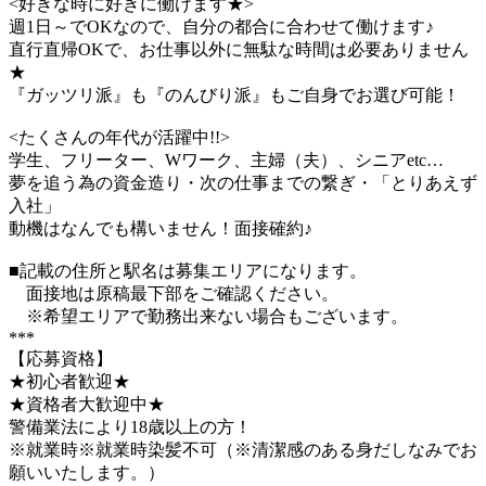
<好きな時に好きに働けます★>
週1日～でOKなので、自分の都合に合わせて働けます♪
直行直帰OKで、お仕事以外に無駄な時間は必要ありません
★
『ガッツリ派』も『のんびり派』もご自身でお選び可能！
<たくさんの年代が活躍中!!>
学生、フリーター、Wワーク、主婦（夫）、シニアetc…
夢を追う為の資金造り・次の仕事までの繋ぎ・「とりあえず
入社」
動機はなんでも構いません！面接確約♪
■記載の住所と駅名は募集エリアになります。
面接地は原稿最下部をご確認ください。
※希望エリアで勤務出来ない場合もございます。
***
【応募資格】
★初心者歓迎★
★資格者大歓迎中★
警備業法により18歳以上の方！
※就業時※就業時染髪不可（※清潔感のある身だしなみでお
願いいたします。）