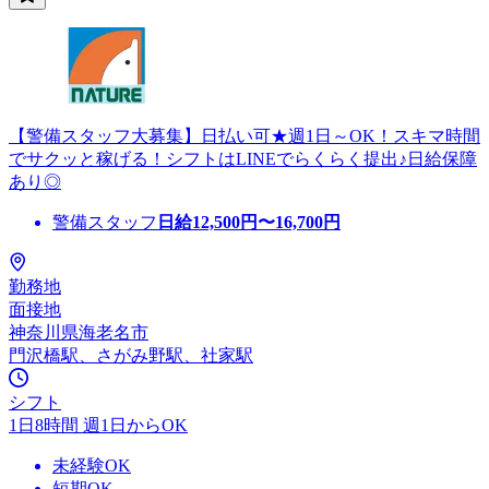
【警備スタッフ大募集】日払い可★週1日～OK！スキマ時間
でサクッと稼げる！シフトはLINEでらくらく提出♪日給保障
あり◎
警備スタッフ
日給
12,500
円〜
16,700
円
勤務地
面接地
神奈川県海老名市
門沢橋駅、さがみ野駅、社家駅
シフト
1日8時間 週1日からOK
未経験OK
短期OK