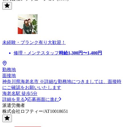
未経験・ブランク有り大歓迎！
修理・メンテスタッフ
時給
1,300
円〜
1,400
円
勤務地
面接地
神奈川県海老名市 ※詳細な勤務地につきましては、面接時
にご確認をお願いいたします
海老名駅 徒歩5分
詳細を見る
応募画面に進む
派遣労働者
株式会社ロフティー/AT10018651