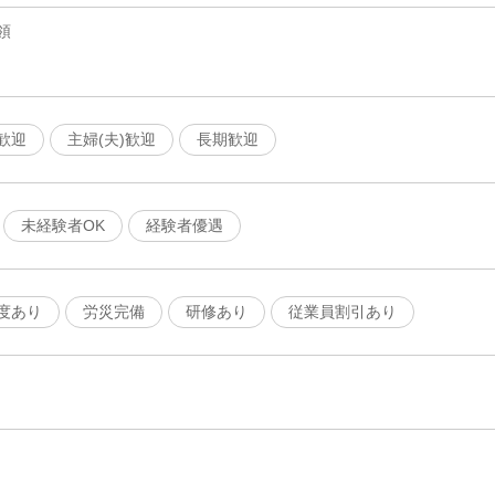
領
歓迎
主婦(夫)歓迎
長期歓迎
未経験者OK
経験者優遇
度あり
労災完備
研修あり
従業員割引あり