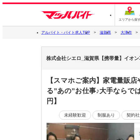
エリアから探
アルバイト・バイト求人TOP
滋賀県
大津市
株式会社シエロ_滋賀県【携帯量】イオン
【スマホご案内】家電量販店
る”あの”お仕事♪大手ならで
円】
未経験歓迎
制服あり
契約社