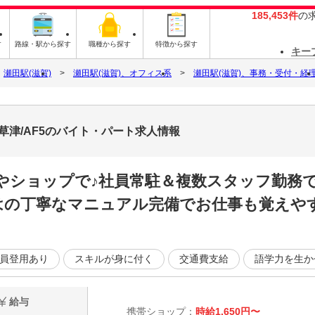
185,453件
の
す
路線・駅から探す
職種から探す
特徴から探す
キー
瀬田駅(滋賀)
瀬田駅(滋賀)、オフィス系
瀬田駅(滋賀)、事務・受付・経
草津/AF5のバイト・パート求人情報
やショップで♪社員常駐＆複数スタッフ勤務
はの丁寧なマニュアル完備でお仕事も覚えやす
員登用あり
スキルが身に付く
交通費支給
語学力を生か
給与
携帯ショップ：
時給1,650円〜