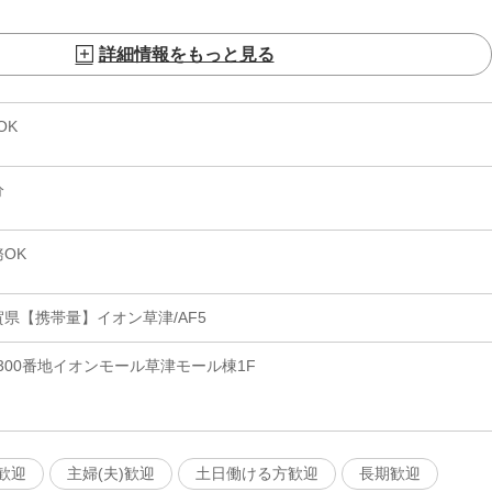
詳細情報をもっと見る
OK
分
OK
県【携帯量】イオン草津/AF5
00番地イオンモール草津モール棟1F
歓迎
主婦(夫)歓迎
土日働ける方歓迎
長期歓迎