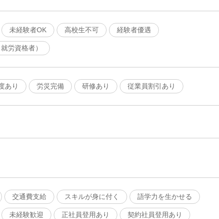
未経験者OK
高校生不可
経験者優遇
（就労資格者）
度あり
労災完備
研修あり
従業員割引あり
交通費支給
スキルが身に付く
語学力を生かせる
未経験歓迎
正社員登用あり
契約社員登用あり