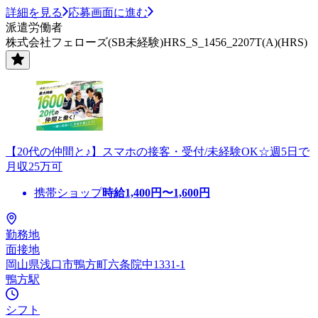
詳細を見る
応募画面に進む
派遣労働者
株式会社フェローズ(SB未経験)HRS_S_1456_2207T(A)(HRS)
【20代の仲間と♪】スマホの接客・受付/未経験OK☆週5日で
月収25万可
携帯ショップ
時給
1,400
円〜
1,600
円
勤務地
面接地
岡山県浅口市鴨方町六条院中1331-1
鴨方駅
シフト