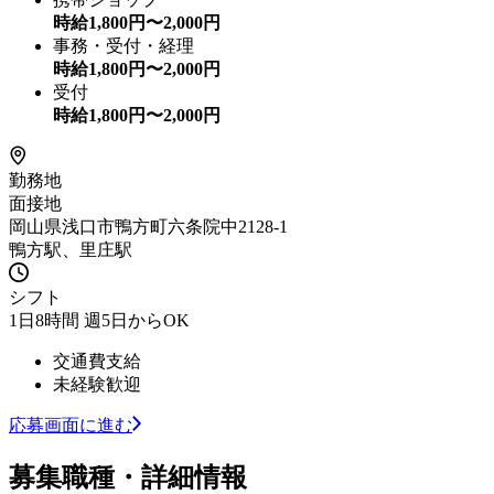
時給
1,800
円〜
2,000
円
事務・受付・経理
時給
1,800
円〜
2,000
円
受付
時給
1,800
円〜
2,000
円
勤務地
面接地
岡山県浅口市鴨方町六条院中2128-1
鴨方駅、里庄駅
シフト
1日8時間 週5日からOK
交通費支給
未経験歓迎
応募画面に進む
募集職種・詳細情報