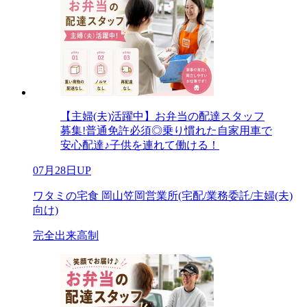
【主婦(夫)活躍中】お弁当の配達スタッフ
募集!普通免許必須◎乗り慣れた自家用車で
安心配達♪子供を連れて働ける！
07月28日UP
ワタミの宅食 岡山笠岡営業所(宅配/業務委託/主婦(夫)
向け)
完全出来高制