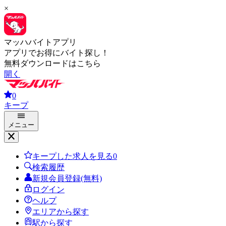
×
マッハバイトアプリ
アプリでお得にバイト探し！
無料ダウンロードはこちら
開く
0
キープ
メニュー
キープした求人を見る
0
検索履歴
新規会員登録(無料)
ログイン
ヘルプ
エリアから探す
駅から探す