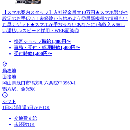
【スマホ案内スタッフ】入社祝金最大10万円★スマホ選びや
設定のお手伝い！未経験から始めよう◎最新機種の情報もい
ち早くゲット★スマホが手放せないあなたに♪高収入＆嬉し
い週払い/スピード採用・WEB面談◎
携帯ショップ
時給
1,400
円〜
事務・受付・経理
時給
1,400
円〜
受付
時給
1,400
円〜
勤務地
面接地
岡山県浅口市鴨方町六条院中3969‐1
鴨方駅、金光駅
シフト
1日8時間 週5日からOK
交通費支給
未経験OK