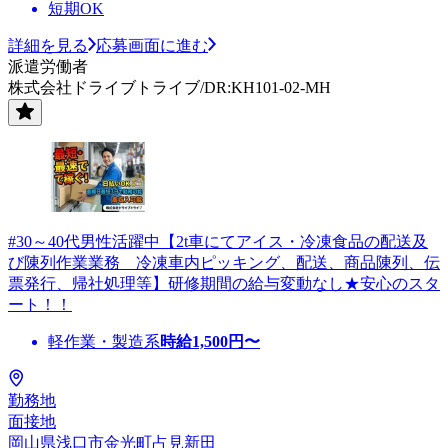
短期OK
詳細を見る
応募画面に進む
派遣労働者
株式会社ドライブトライブ/DR:KH101-02-MH
#30～40代男性活躍中【2t車にてアイス・冷凍食品の配送及
び陳列作業業務 冷凍車内ピッキング、配送、商品陳列、伝
票発行、帰社処理等】研修期間の給与変動なし★安心のスタ
ート！！
軽作業・製造系
時給
1,500
円〜
勤務地
面接地
岡山県浅口市金光町占見新田