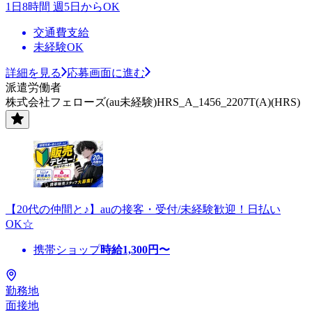
1日8時間 週5日からOK
交通費支給
未経験OK
詳細を見る
応募画面に進む
派遣労働者
株式会社フェローズ(au未経験)HRS_A_1456_2207T(A)(HRS)
【20代の仲間と♪】auの接客・受付/未経験歓迎！日払い
OK☆
携帯ショップ
時給
1,300
円〜
勤務地
面接地