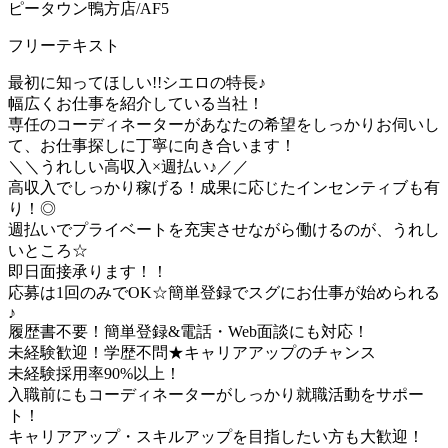
ピータウン鴨方店/AF5
フリーテキスト
最初に知ってほしい!!シエロの特長♪
幅広くお仕事を紹介している当社！
専任のコーディネーターがあなたの希望をしっかりお伺いし
て、お仕事探しに丁寧に向き合います！
＼＼うれしい高収入×週払い♪／／
高収入でしっかり稼げる！成果に応じたインセンティブも有
り！◎
週払いでプライベートを充実させながら働けるのが、うれし
いところ☆
即日面接承ります！！
応募は1回のみでOK☆簡単登録でスグにお仕事が始められる
♪
履歴書不要！簡単登録&電話・Web面談にも対応！
未経験歓迎！学歴不問★キャリアアップのチャンス
未経験採用率90%以上！
入職前にもコーディネーターがしっかり就職活動をサポー
ト！
キャリアアップ・スキルアップを目指したい方も大歓迎！