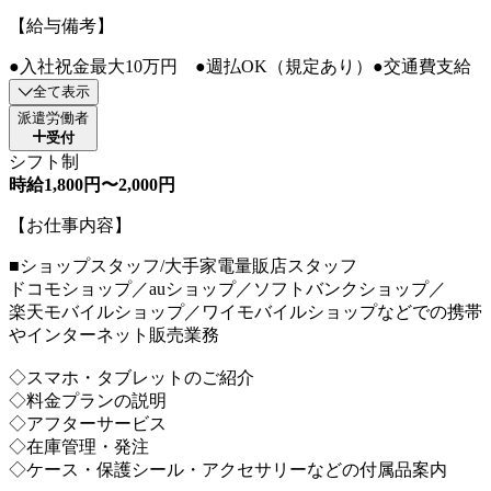
【給与備考】
●入社祝金最大10万円 ●週払OK（規定あり）●交通費支給
全て表示
派遣労働者
受付
シフト制
時給1,800円〜2,000円
【お仕事内容】
■ショップスタッフ/大手家電量販店スタッフ
ドコモショップ／auショップ／ソフトバンクショップ／
楽天モバイルショップ／ワイモバイルショップなどでの携帯
やインターネット販売業務
◇スマホ・タブレットのご紹介
◇料金プランの説明
◇アフターサービス
◇在庫管理・発注
◇ケース・保護シール・アクセサリーなどの付属品案内