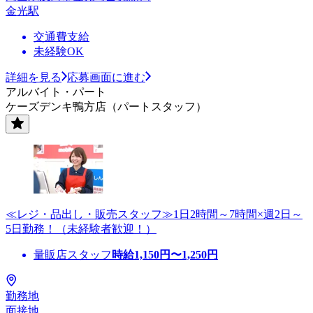
金光駅
交通費支給
未経験OK
詳細を見る
応募画面に進む
アルバイト・パート
ケーズデンキ鴨方店（パートスタッフ）
≪レジ・品出し・販売スタッフ≫1日2時間～7時間×週2日～
5日勤務！（未経験者歓迎！）
量販店スタッフ
時給
1,150
円〜
1,250
円
勤務地
面接地