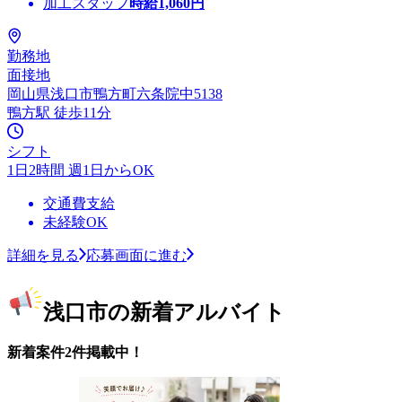
加工スタッフ
時給
1,060
円
勤務地
面接地
岡山県浅口市鴨方町六条院中5138
鴨方駅 徒歩11分
シフト
1日2時間 週1日からOK
交通費支給
未経験OK
詳細を見る
応募画面に進む
浅口市の新着アルバイト
新着案件2件掲載中！