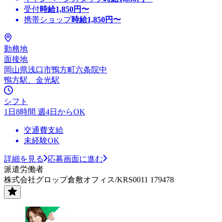
受付
時給
1,850
円〜
携帯ショップ
時給
1,850
円〜
勤務地
面接地
岡山県浅口市鴨方町六条院中
鴨方駅、金光駅
シフト
1日8時間 週4日からOK
交通費支給
未経験OK
詳細を見る
応募画面に進む
派遣労働者
株式会社グロップ倉敷オフィス/KRS0011 179478