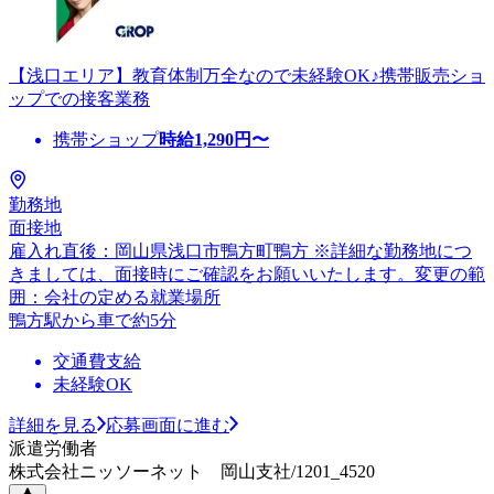
【浅口エリア】教育体制万全なので未経験OK♪携帯販売ショ
ップでの接客業務
携帯ショップ
時給
1,290
円〜
勤務地
面接地
雇入れ直後：岡山県浅口市鴨方町鴨方 ※詳細な勤務地につ
きましては、面接時にご確認をお願いいたします。変更の範
囲：会社の定める就業場所
鴨方駅から車で約5分
交通費支給
未経験OK
詳細を見る
応募画面に進む
派遣労働者
株式会社ニッソーネット 岡山支社/1201_4520