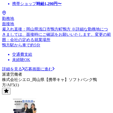
携帯ショップ
時給
1,290
円〜
勤務地
面接地
雇入れ直後：岡山県浅口市鴨方町鴨方 ※詳細な勤務地につ
きましては、面接時にご確認をお願いいたします。変更の範
囲：会社の定める就業場所
鴨方駅から車で約5分
交通費支給
未経験OK
詳細を見る
応募画面に進む
派遣労働者
株式会社シエロ_岡山県【携帯キャ】ソフトバンク鴨
方/AF5(1)