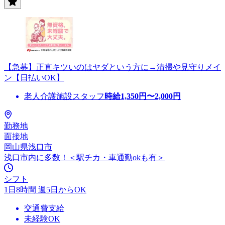
【急募】正直キツいのはヤダという方に→清掃や見守りメイ
ン【日払いOK】
老人介護施設スタッフ
時給
1,350
円〜
2,000
円
勤務地
面接地
岡山県浅口市
浅口市内に多数！＜駅チカ・車通勤okも有＞
シフト
1日8時間 週5日からOK
交通費支給
未経験OK