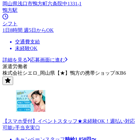
岡山県浅口市鴨方町六条院中1331-1
鴨方駅
シフト
1日8時間 週5日からOK
交通費支給
未経験OK
詳細を見る
応募画面に進む
派遣労働者
株式会社シエロ_岡山県【★】鴨方の携帯ショップ/KB6
【スマホ受付】イベントスタッフ★未経験OK！週払い対応
可能♪手当充実◎
キャンペーンスタッフ
時給
1,850
円〜