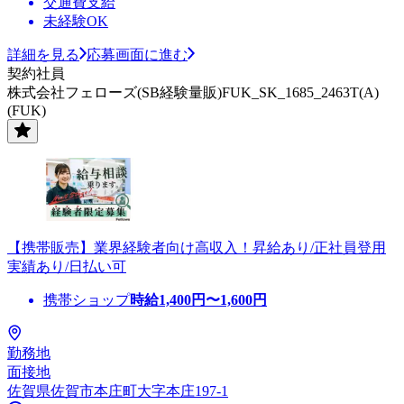
交通費支給
未経験OK
詳細を見る
応募画面に進む
契約社員
株式会社フェローズ(SB経験量販)FUK_SK_1685_2463T(A)
(FUK)
【携帯販売】業界経験者向け高収入！昇給あり/正社員登用
実績あり/日払い可
携帯ショップ
時給
1,400
円〜
1,600
円
勤務地
面接地
佐賀県佐賀市本庄町大字本庄197-1