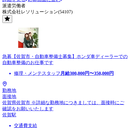
派遣労働者
株式会社レソリューション(54107)
急募【佐賀市・自動車整備士募集】ホンダ車ディーラーでの
自動車整備のお仕事です
修理・メンテスタッフ
月給
300,000
円〜
350,000
円
勤務地
面接地
佐賀県佐賀市 ※詳細な勤務地につきましては、面接時にご
確認をお願いいたします
佐賀駅
交通費支給