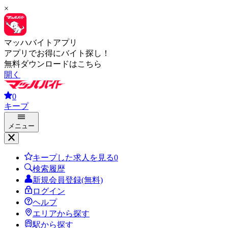
×
マッハバイトアプリ
アプリでお得にバイト探し！
無料ダウンロードはこちら
開く
0
キープ
メニュー
キープした求人を見る
0
検索履歴
新規会員登録(無料)
ログイン
ヘルプ
エリアから探す
駅から探す