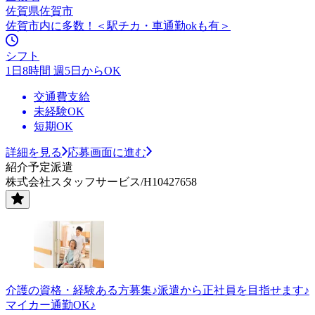
佐賀県佐賀市
佐賀市内に多数！＜駅チカ・車通勤okも有＞
シフト
1日8時間 週5日からOK
交通費支給
未経験OK
短期OK
詳細を見る
応募画面に進む
紹介予定派遣
株式会社スタッフサービス/H10427658
介護の資格・経験ある方募集♪派遣から正社員を目指せます♪
マイカー通勤OK♪