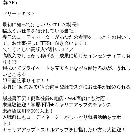
南/AF5
フリーテキスト
最初に知ってほしい!!シエロの特長♪
幅広くお仕事を紹介している当社！
専任のコーディネーターがあなたの希望をしっかりお伺いし
て、お仕事探しに丁寧に向き合います！
＼＼うれしい高収入×週払い♪／／
高収入でしっかり稼げる！成果に応じたインセンティブも有
り！◎
週払いでプライベートを充実させながら働けるのが、うれし
いところ☆
即日面接承ります！！
応募は1回のみでOK☆簡単登録でスグにお仕事が始められる
♪
履歴書不要！簡単登録&電話・Web面談にも対応！
未経験歓迎！学歴不問★キャリアアップのチャンス
未経験採用率90%以上！
入職前にもコーディネーターがしっかり就職活動をサポー
ト！
キャリアアップ・スキルアップを目指したい方も大歓迎！