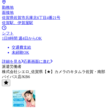
勤務地
面接地
佐賀県佐賀市兵庫北6丁目4番21号
佐賀駅、伊賀屋駅
シフト
1日8時間 週4日からOK
交通費支給
未経験OK
詳細を見る
応募画面に進む
派遣労働者
株式会社シエロ_佐賀県【★】カメラのキタムラ佐賀・南部
バイパス店/KB6