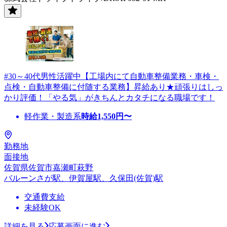
#30～40代男性活躍中【工場内にて自動車整備業務・車検・
点検・自動車整備に付随する業務】昇給あり★頑張りはしっ
かり評価！「やる気」がきちんとカタチになる職場です！
軽作業・製造系
時給
1,550
円〜
勤務地
面接地
佐賀県佐賀市嘉瀬町萩野
バルーンさが駅、伊賀屋駅、久保田(佐賀)駅
交通費支給
未経験OK
詳細を見る
応募画面に進む