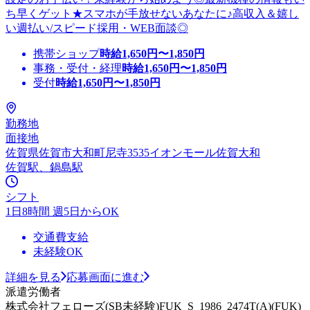
ち早くゲット★スマホが手放せないあなたに♪高収入＆嬉し
い週払い/スピード採用・WEB面談◎
携帯ショップ
時給
1,650
円〜
1,850
円
事務・受付・経理
時給
1,650
円〜
1,850
円
受付
時給
1,650
円〜
1,850
円
勤務地
面接地
佐賀県佐賀市大和町尼寺3535イオンモール佐賀大和
佐賀駅、鍋島駅
シフト
1日8時間 週5日からOK
交通費支給
未経験OK
詳細を見る
応募画面に進む
派遣労働者
株式会社フェローズ(SB未経験)FUK_S_1986_2474T(A)(FUK)