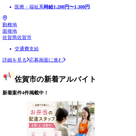
医療・福祉系
時給
1,200
円〜
1,300
円
勤務地
面接地
佐賀県佐賀市
交通費支給
詳細を見る
応募画面に進む
佐賀市の新着アルバイト
新着案件4件掲載中！