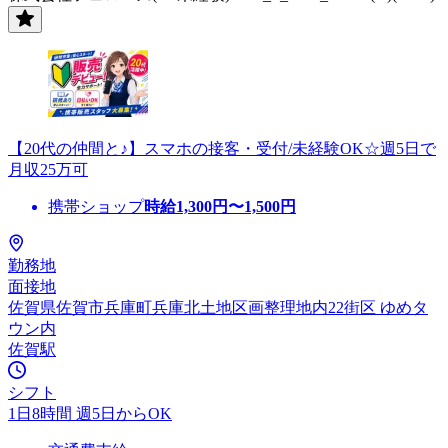
【20代の仲間と♪】スマホの接客・受付/未経験OK☆週5日で
月収25万可
携帯ショップ
時給
1,300
円〜
1,500
円
勤務地
面接地
佐賀県佐賀市兵庫町兵庫北土地区画整理地内22街区 ゆめタ
ウン内
佐賀駅
シフト
1日8時間 週5日からOK