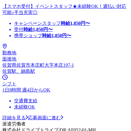
【スマホ受付】イベントスタッフ★未経験OK！週払い対応
可能♪手当充実◎
キャンペーンスタッフ
時給
1,850
円〜
受付
時給
1,850
円〜
携帯ショップ
時給
1,850
円〜
勤務地
面接地
佐賀県佐賀市本庄町大字本庄197-1
佐賀駅、鍋島駅
シフト
1日8時間 週4日からOK
交通費支給
未経験OK
詳細を見る
応募画面に進む
派遣労働者
株式会社ドライブトライブ/DR:AF052-01-MH