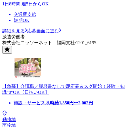
1日8時間 週5日からOK
交通費支給
短期OK
詳細を見る
応募画面に進む
派遣労働者
株式会社ニッソーネット 福岡支社/1201_6195
【急募】介護職／履歴書なしで即応募＆スグ開始！経験・知
識"0"OK【日払いOK】
施設・サービス系
時給
1,350
円〜
2,062
円
勤務地
面接地