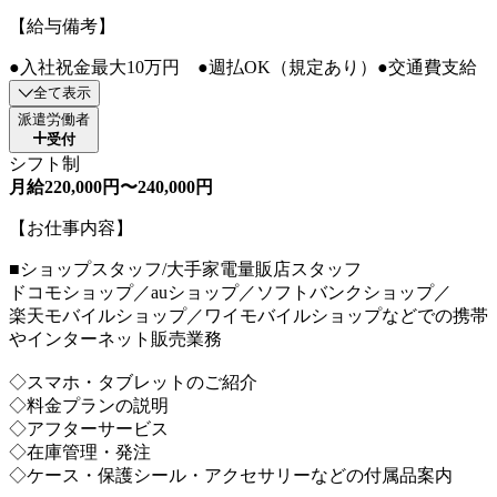
【給与備考】
●入社祝金最大10万円 ●週払OK（規定あり）●交通費支給
全て表示
派遣労働者
受付
シフト制
月給220,000円〜240,000円
【お仕事内容】
■ショップスタッフ/大手家電量販店スタッフ
ドコモショップ／auショップ／ソフトバンクショップ／
楽天モバイルショップ／ワイモバイルショップなどでの携帯
やインターネット販売業務
◇スマホ・タブレットのご紹介
◇料金プランの説明
◇アフターサービス
◇在庫管理・発注
◇ケース・保護シール・アクセサリーなどの付属品案内