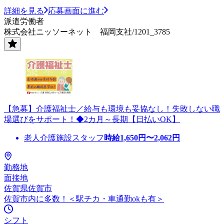
詳細を見る
応募画面に進む
派遣労働者
株式会社ニッソーネット 福岡支社/1201_3785
【急募】介護福祉士／給与も環境も妥協なし！失敗しない職
場選びをサポート！◆2カ月～長期【日払いOK】
老人介護施設スタッフ
時給
1,650
円〜
2,062
円
勤務地
面接地
佐賀県佐賀市
佐賀市内に多数！＜駅チカ・車通勤okも有＞
シフト