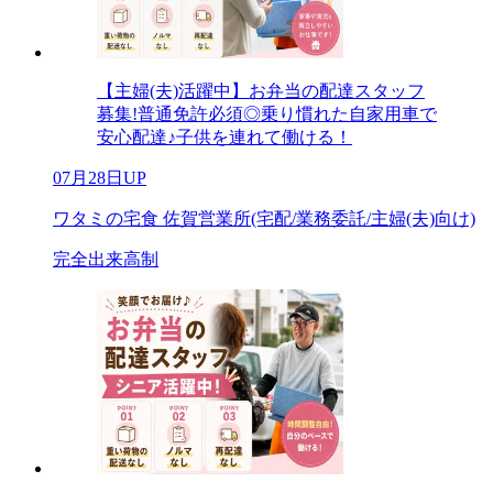
【主婦(夫)活躍中】お弁当の配達スタッフ
募集!普通免許必須◎乗り慣れた自家用車で
安心配達♪子供を連れて働ける！
07月28日UP
ワタミの宅食 佐賀営業所(宅配/業務委託/主婦(夫)向け)
完全出来高制