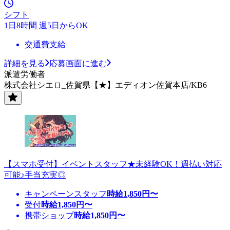
シフト
1日8時間 週5日からOK
交通費支給
詳細を見る
応募画面に進む
派遣労働者
株式会社シエロ_佐賀県【★】エディオン佐賀本店/KB6
【スマホ受付】イベントスタッフ★未経験OK！週払い対応
可能♪手当充実◎
キャンペーンスタッフ
時給
1,850
円〜
受付
時給
1,850
円〜
携帯ショップ
時給
1,850
円〜