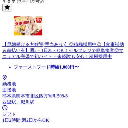
すき家 熊本四方寄店
【早朝働ける方歓迎(手当あり)】◎積極採用中◎【食事補助
＆前払い有】週2・1日2h～OK！セルフレジで簡単接客◎マ
ニュアル完備で初バイト・未経験も安心！積極採用中
ファーストフード
時給
1,080
円〜
勤務地
面接地
熊本県熊本市北区四方寄町508-6
西里駅、堀川駅
シフト
1日2時間 週2日からOK