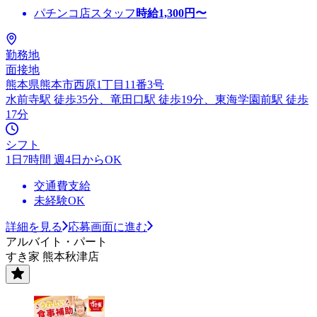
パチンコ店スタッフ
時給
1,300
円〜
勤務地
面接地
熊本県熊本市西原1丁目11番3号
水前寺駅 徒歩35分、竜田口駅 徒歩19分、東海学園前駅 徒歩
17分
シフト
1日7時間 週4日からOK
交通費支給
未経験OK
詳細を見る
応募画面に進む
アルバイト・パート
すき家 熊本秋津店