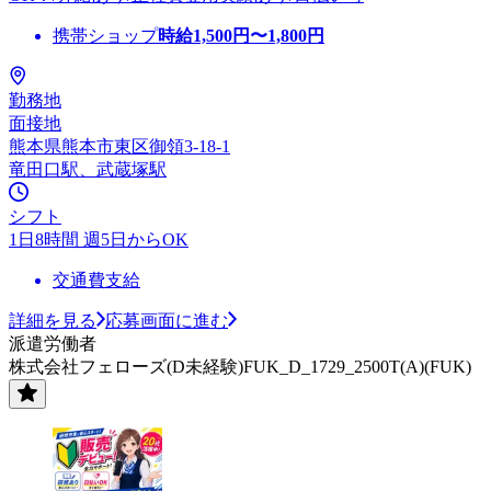
携帯ショップ
時給
1,500
円〜
1,800
円
勤務地
面接地
熊本県熊本市東区御領3-18-1
竜田口駅、武蔵塚駅
シフト
1日8時間 週5日からOK
交通費支給
詳細を見る
応募画面に進む
派遣労働者
株式会社フェローズ(D未経験)FUK_D_1729_2500T(A)(FUK)