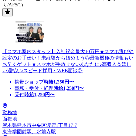
く/AF5(1)
【スマホ案内スタッフ】入社祝金最大10万円★スマホ選びや
設定のお手伝い！未経験から始めよう◎最新機種の情報もい
ち早くゲット★スマホが手放せないあなたに♪高収入＆嬉し
い週払い/スピード採用・WEB面談◎
携帯ショップ
時給
1,250
円〜
事務・受付・経理
時給
1,250
円〜
受付
時給
1,250
円〜
勤務地
面接地
熊本県熊本市中央区渡鹿1丁目17-7
東海学園前駅、水前寺駅