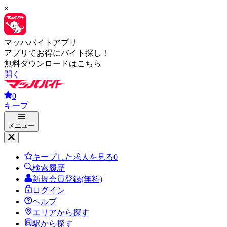
×
マッハバイトアプリ
アプリでお得にバイト探し！
無料ダウンロードはこちら
開く
0
キープ
メニュー
キープした求人を見る
0
検索履歴
新規会員登録(無料)
ログイン
ヘルプ
エリアから探す
駅から探す