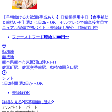
【早朝働ける方歓迎(手当あり)】◎積極採用中◎【食事補助
＆前払い有】週2・1日2h～OK！セルフレジで簡単接客◎マ
ニュアル完備で初バイト・未経験も安心！積極採用中
ファーストフード
時給
1,100
円〜
勤務地
面接地
熊本県熊本市東区沼山津3-1-11
健軍町駅、健軍交番前駅、動植物園入口駅
シフト
1日2時間 週2日からOK
未経験OK
詳細を見る
応募画面に進む
アルバイト・パート