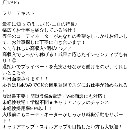
店1/AF5
フリーテキスト
最初に知ってほしい!!シエロの特長♪
幅広くお仕事を紹介している当社！
専任のコーディネーターがあなたの希望をしっかりお伺いし
て、お仕事探しに丁寧に向き合います！
＼＼うれしい高収入×週払い♪／／
高収入でしっかり稼げる！成果に応じたインセンティブも有
り！◎
週払いでプライベートを充実させながら働けるのが、うれし
いところ☆
即日面接承ります！！
応募は1回のみでOK☆簡単登録でスグにお仕事が始められる
♪
履歴書不要！簡単登録&電話・Web面談にも対応！
未経験歓迎！学歴不問★キャリアアップのチャンス
未経験採用率90%以上！
入職前にもコーディネーターがしっかり就職活動をサポー
ト！
キャリアアップ・スキルアップを目指したい方も大歓迎！