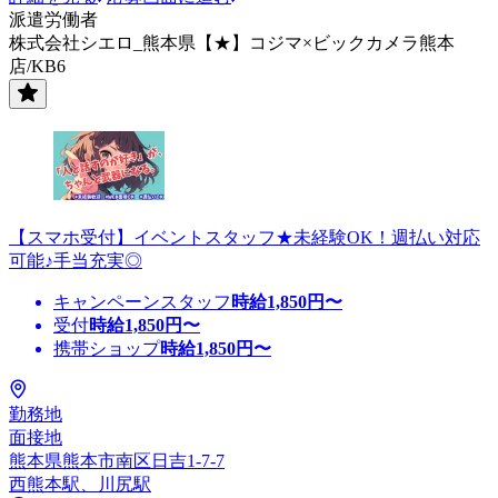
派遣労働者
株式会社シエロ_熊本県【★】コジマ×ビックカメラ熊本
店/KB6
【スマホ受付】イベントスタッフ★未経験OK！週払い対応
可能♪手当充実◎
キャンペーンスタッフ
時給
1,850
円〜
受付
時給
1,850
円〜
携帯ショップ
時給
1,850
円〜
勤務地
面接地
熊本県熊本市南区日吉1-7-7
西熊本駅、川尻駅