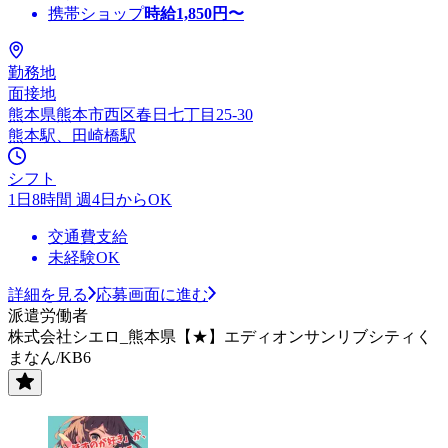
携帯ショップ
時給
1,850
円〜
勤務地
面接地
熊本県熊本市西区春日七丁目25-30
熊本駅、田崎橋駅
シフト
1日8時間 週4日からOK
交通費支給
未経験OK
詳細を見る
応募画面に進む
派遣労働者
株式会社シエロ_熊本県【★】エディオンサンリブシティく
まなん/KB6