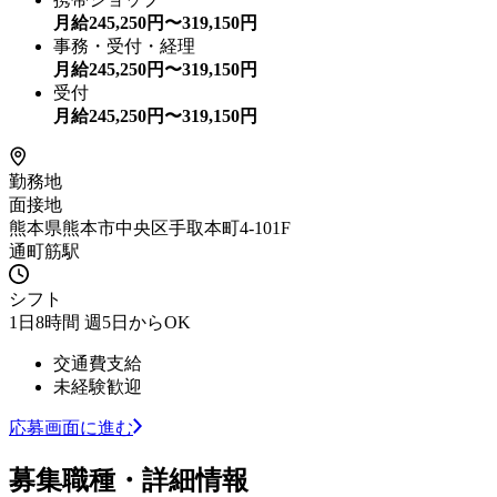
月給
245,250
円〜
319,150
円
事務・受付・経理
月給
245,250
円〜
319,150
円
受付
月給
245,250
円〜
319,150
円
勤務地
面接地
熊本県熊本市中央区手取本町4-101F
通町筋駅
シフト
1日8時間 週5日からOK
交通費支給
未経験歓迎
応募画面に進む
募集職種・詳細情報