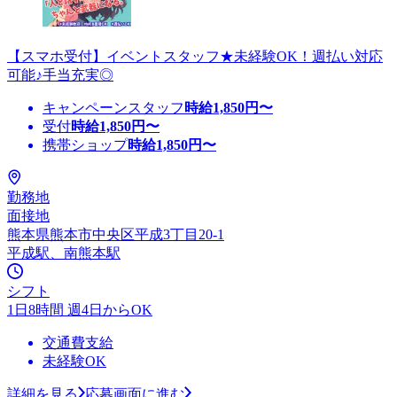
【スマホ受付】イベントスタッフ★未経験OK！週払い対応
可能♪手当充実◎
キャンペーンスタッフ
時給
1,850
円〜
受付
時給
1,850
円〜
携帯ショップ
時給
1,850
円〜
勤務地
面接地
熊本県熊本市中央区平成3丁目20-1
平成駅、南熊本駅
シフト
1日8時間 週4日からOK
交通費支給
未経験OK
詳細を見る
応募画面に進む