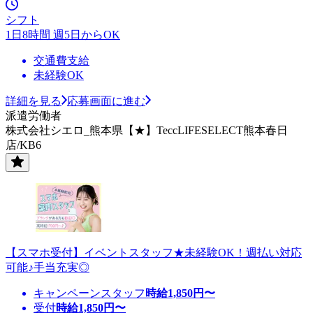
シフト
1日8時間 週5日からOK
交通費支給
未経験OK
詳細を見る
応募画面に進む
派遣労働者
株式会社シエロ_熊本県【★】TeccLIFESELECT熊本春日
店/KB6
【スマホ受付】イベントスタッフ★未経験OK！週払い対応
可能♪手当充実◎
キャンペーンスタッフ
時給
1,850
円〜
受付
時給
1,850
円〜