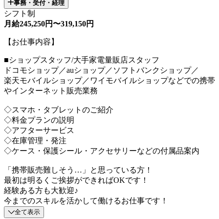
事務・受付・経理
シフト制
月給245,250円〜319,150円
【お仕事内容】
■ショップスタッフ/大手家電量販店スタッフ
ドコモショップ／auショップ／ソフトバンクショップ／
楽天モバイルショップ／ワイモバイルショップなどでの携帯
やインターネット販売業務
◇スマホ・タブレットのご紹介
◇料金プランの説明
◇アフターサービス
◇在庫管理・発注
◇ケース・保護シール・アクセサリーなどの付属品案内
「携帯販売難しそう…」と思っている方！
最初は明るくご挨拶ができればOKです！
経験ある方も大歓迎♪
今までのスキルを活かして働けるお仕事です！
全て表示