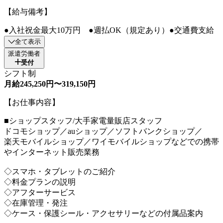
【給与備考】
●入社祝金最大10万円 ●週払OK（規定あり）●交通費支給
全て表示
派遣労働者
受付
シフト制
月給245,250円〜319,150円
【お仕事内容】
■ショップスタッフ/大手家電量販店スタッフ
ドコモショップ／auショップ／ソフトバンクショップ／
楽天モバイルショップ／ワイモバイルショップなどでの携帯
やインターネット販売業務
◇スマホ・タブレットのご紹介
◇料金プランの説明
◇アフターサービス
◇在庫管理・発注
◇ケース・保護シール・アクセサリーなどの付属品案内