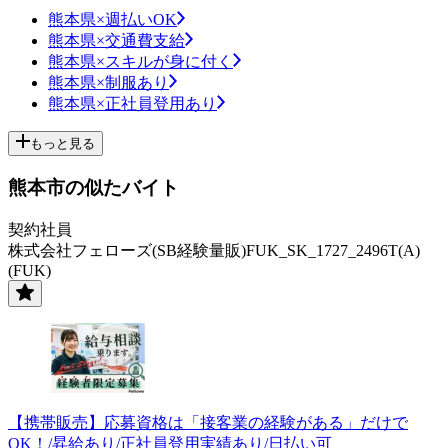
熊本県×週払いOK
熊本県×交通費支給
熊本県×スキルが身に付く
熊本県×制服あり
熊本県×正社員登用あり
もっと見る
熊本市の似たバイト
契約社員
株式会社フェローズ(SB経験量販)FUK_SK_1727_2496T(A)
(FUK)
【携帯販売】応募資格は「接客業の経験がある」だけで
OK！/昇給あり/正社員登用実績あり/日払い可