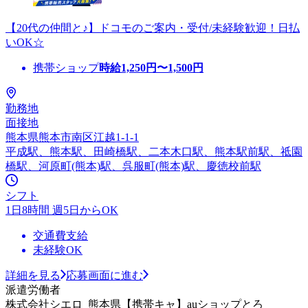
【20代の仲間と♪】ドコモのご案内・受付/未経験歓迎！日払
いOK☆
携帯ショップ
時給
1,250
円〜
1,500
円
勤務地
面接地
熊本県熊本市南区江越1-1-1
平成駅、熊本駅、田崎橋駅、二本木口駅、熊本駅前駅、祗園
橋駅、河原町(熊本)駅、呉服町(熊本)駅、慶徳校前駅
シフト
1日8時間 週5日からOK
交通費支給
未経験OK
詳細を見る
応募画面に進む
派遣労働者
株式会社シエロ_熊本県【携帯キャ】auショップとろ