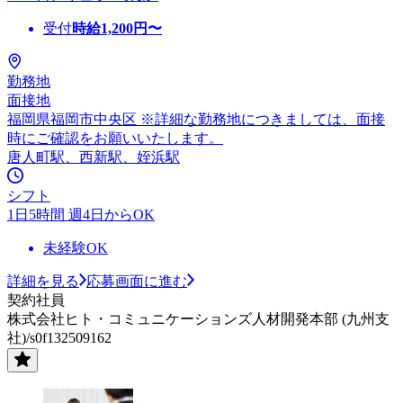
受付
時給
1,200
円〜
勤務地
面接地
福岡県福岡市中央区 ※詳細な勤務地につきましては、面接
時にご確認をお願いいたします。
唐人町駅、西新駅、姪浜駅
シフト
1日5時間 週4日からOK
未経験OK
詳細を見る
応募画面に進む
契約社員
株式会社ヒト・コミュニケーションズ人材開発本部 (九州支
社)/s0f132509162