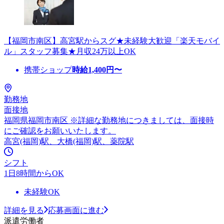
【福岡市南区】高宮駅からスグ★未経験大歓迎「楽天モバイ
ル」スタッフ募集★月収24万以上OK
携帯ショップ
時給
1,400
円〜
勤務地
面接地
福岡県福岡市南区 ※詳細な勤務地につきましては、面接時
にご確認をお願いいたします。
高宮(福岡)駅、大橋(福岡)駅、薬院駅
シフト
1日8時間からOK
未経験OK
詳細を見る
応募画面に進む
派遣労働者