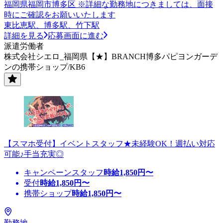
福岡県福岡市博多区 ※詳細な勤務地につきましては、面接
時にご確認をお願いいたします
東比恵駅、博多駅、竹下駅
詳細を見る
応募画面に進む
派遣労働者
株式会社シエロ_福岡県【★】BRANCH博多パピヨンガーデ
ンの携帯ショップ/KB6
【スマホ受付】イベントスタッフ★未経験OK！週払い対応
可能♪手当充実◎
キャンペーンスタッフ
時給
1,850
円〜
受付
時給
1,850
円〜
携帯ショップ
時給
1,850
円〜
勤務地