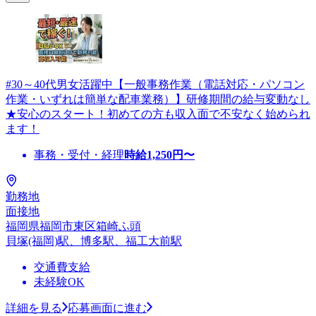
#30～40代男女活躍中【一般事務作業（電話対応・パソコン
作業・いずれは簡単な配車業務）】研修期間の給与変動なし
★安心のスタート！初めての方も収入面で不安なく始められ
ます！
事務・受付・経理
時給
1,250
円〜
勤務地
面接地
福岡県福岡市東区箱崎ふ頭
貝塚(福岡)駅、博多駅、福工大前駅
交通費支給
未経験OK
詳細を見る
応募画面に進む