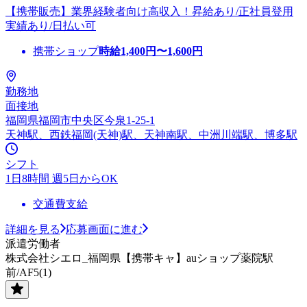
【携帯販売】業界経験者向け高収入！昇給あり/正社員登用
実績あり/日払い可
携帯ショップ
時給
1,400
円〜
1,600
円
勤務地
面接地
福岡県福岡市中央区今泉1-25-1
天神駅、西鉄福岡(天神)駅、天神南駅、中洲川端駅、博多駅
シフト
1日8時間 週5日からOK
交通費支給
詳細を見る
応募画面に進む
派遣労働者
株式会社シエロ_福岡県【携帯キャ】auショップ薬院駅
前/AF5(1)