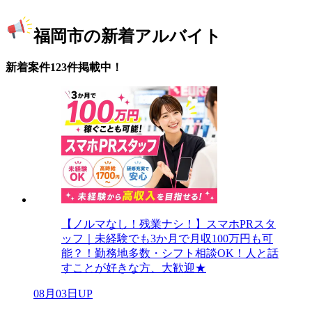
福岡市の新着アルバイト
新着案件123件掲載中！
【ノルマなし！残業ナシ！】スマホPRスタ
ッフ｜未経験でも3か月で月収100万円も可
能？！勤務地多数・シフト相談OK！人と話
すことが好きな方、大歓迎★
08月03日UP