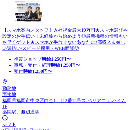
【スマホ案内スタッフ】入社祝金最大10万円★スマホ選びや
設定のお手伝い！未経験から始めよう◎最新機種の情報もい
ち早くゲット★スマホが手放せないあなたに♪高収入＆嬉し
い週払い/スピード採用・WEB面談◎
携帯ショップ
時給
1,250
円〜
事務・受付・経理
時給
1,250
円〜
受付
時給
1,250
円〜
勤務地
面接地
福岡県福岡市中央区白金1丁目2番15号ス-ベリアニュ-ハイム
1F
薬院駅、渡辺通駅
シフト