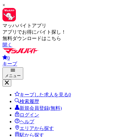
×
マッハバイトアプリ
アプリでお得にバイト探し！
無料ダウンロードはこちら
開く
0
キープ
メニュー
キープした求人を見る
0
検索履歴
新規会員登録(無料)
ログイン
ヘルプ
エリアから探す
駅から探す