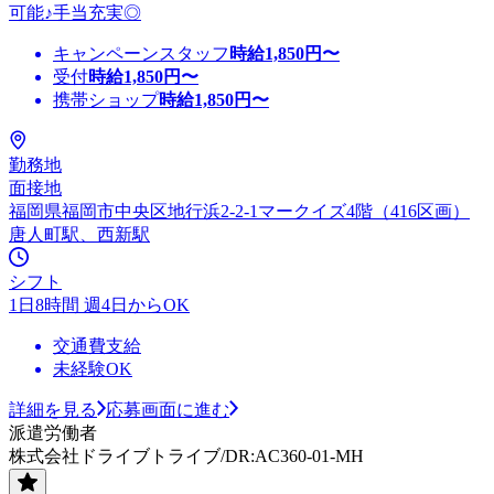
可能♪手当充実◎
キャンペーンスタッフ
時給
1,850
円〜
受付
時給
1,850
円〜
携帯ショップ
時給
1,850
円〜
勤務地
面接地
福岡県福岡市中央区地行浜2-2-1マークイズ4階（416区画）
唐人町駅、西新駅
シフト
1日8時間 週4日からOK
交通費支給
未経験OK
詳細を見る
応募画面に進む
派遣労働者
株式会社ドライブトライブ/DR:AC360-01-MH