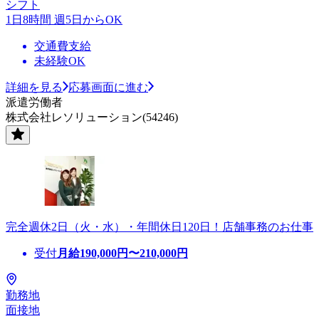
シフト
1日8時間 週5日からOK
交通費支給
未経験OK
詳細を見る
応募画面に進む
派遣労働者
株式会社レソリューション(54246)
完全週休2日（火・水）・年間休日120日！店舗事務のお仕事
受付
月給
190,000
円〜
210,000
円
勤務地
面接地