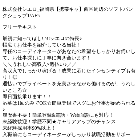
株式会社シエロ_福岡県【携帯キャ】西区周辺のソフトバン
クショップ1/AF5
フリーテキスト
最初に知ってほしい!!シエロの特長♪
幅広くお仕事を紹介している当社！
専任のコーディネーターがあなたの希望をしっかりお伺いし
て、お仕事探しに丁寧に向き合います！
＼＼うれしい高収入×週払い♪／／
高収入でしっかり稼げる！成果に応じたインセンティブも有
り！◎
週払いでプライベートを充実させながら働けるのが、うれし
いところ☆
即日面接承ります！！
応募は1回のみでOK☆簡単登録でスグにお仕事が始められる
♪
履歴書不要！簡単登録&電話・Web面談にも対応！
未経験歓迎！学歴不問★キャリアアップのチャンス
未経験採用率90%以上！
入職前にもコーディネーターがしっかり就職活動をサポー