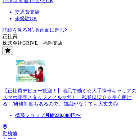
1日8時間 週5日からOK
交通費支給
未経験OK
詳細を見る
応募画面に進む
正社員
株式会社GRIVE 福岡支店
【正社員デビュー歓迎！】地元で働く☆大手携帯キャリアの
スマホ販売スタッフ／ノルマ無し、残業ほぼ０☆長く働け
る！/研修制度もあるので、知識がなくても大丈夫◎
携帯ショップ
月給
230,000
円〜
勤務地