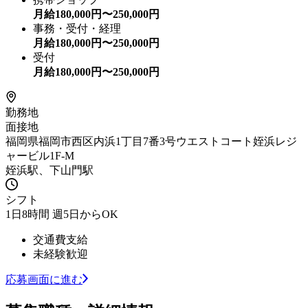
月給
180,000
円〜
250,000
円
事務・受付・経理
月給
180,000
円〜
250,000
円
受付
月給
180,000
円〜
250,000
円
勤務地
面接地
福岡県福岡市西区内浜1丁目7番3号ウエストコート姪浜レジ
ャービル1F-M
姪浜駅、下山門駅
シフト
1日8時間 週5日からOK
交通費支給
未経験歓迎
応募画面に進む