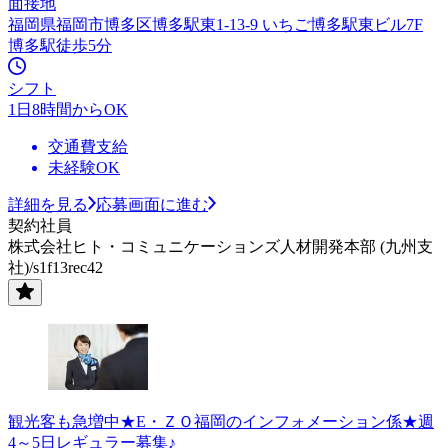
面接地
福岡県福岡市博多区博多駅東1-13-9 いちご博多駅東ビル7F
博多駅徒歩5分
シフト
1日8時間からOK
交通費支給
未経験OK
詳細を見る
応募画面に進む
契約社員
株式会社ヒト・コミュニケーションズ人材開発本部 (九州支
社)/s1f13rec42
観光客も急増中★E・ＺＯ福岡のインフォメーション係★週
4～5日レギュラー募集♪