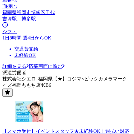
面接地
福岡県福岡市博多区千代
吉塚駅、博多駅
シフト
1日8時間 週4日からOK
交通費支給
未経験OK
詳細を見る
応募画面に進む
派遣労働者
株式会社シエロ_福岡県【★】コジマ×ビックカメラマーク
イズ福岡ももち店/KB6
【スマホ受付】イベントスタッフ★未経験OK！週払い対応