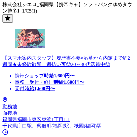
株式会社シエロ_福岡県【携帯キャ】ソフトバンクゆめタウ
ン博多1_1/C5(1)
【スマホ案内スタッフ】履歴書不要×応募から内定まで約2
週間★未経験歓迎！週払い可◎20～30代活躍中◎
携帯ショップ
時給
1,600
円〜
事務・受付・経理
時給
1,600
円〜
受付
時給
1,600
円〜
勤務地
面接地
福岡県福岡市東区東浜1丁目1-1
千代県庁口駅、呉服町(福岡)駅、祇園(福岡)駅