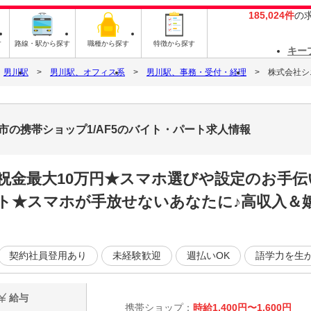
185,024件
の
す
路線・駅から探す
職種から探す
特徴から探す
キー
男川駅
男川駅、オフィス系
男川駅、事務・受付・経理
株式会社シ
市の携帯ショップ1/AF5のバイト・パート求人情報
祝金最大10万円★スマホ選びや設定のお手
ト★スマホが手放せないあなたに♪高収入＆嬉
契約社員登用あり
未経験歓迎
週払いOK
語学力を生
給与
携帯ショップ：
時給1,400円〜1,600円