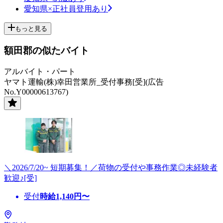
愛知県×正社員登用あり
もっと見る
額田郡の似たバイト
アルバイト・パート
ヤマト運輸(株)幸田営業所_受付事務[受](広告
No.Y00000613767)
＼2026/7/20~ 短期募集！／荷物の受付や事務作業◎未経験者
歓迎♪[受]
受付
時給
1,140
円〜