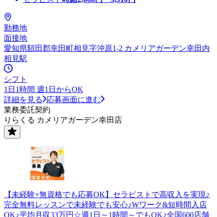
勤務地
面接地
愛知県額田郡幸田町相見字沖原1-2 カメリアガーデン幸田内
相見駅
シフト
1日1時間 週1日からOK
詳細を見る
応募画面に進む
業務委託契約
りらくる カメリアガーデン幸田店
【未経験×無資格でも応募OK】セラピストで高収入を実現♪
完全無料レッスンで未経験でも安心♪Wワーク&短時間入店
OK♪平均月収33万円☆週1日～1時間～でもOK♪全国600店舗