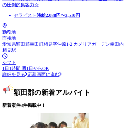
の圧倒的集客力☆
セラピスト
時給
2,088
円〜
3,510
円
勤務地
面接地
愛知県額田郡幸田町相見字沖原1-2 カメリアガーデン幸田内
相見駅
シフト
1日1時間 週1日からOK
詳細を見る
応募画面に進む
額田郡の新着アルバイト
新着案件3件掲載中！