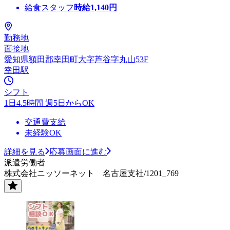
給食スタッフ
時給
1,140
円
勤務地
面接地
愛知県額田郡幸田町大字芦谷字丸山53F
幸田駅
シフト
1日4.5時間 週5日からOK
交通費支給
未経験OK
詳細を見る
応募画面に進む
派遣労働者
株式会社ニッソーネット 名古屋支社/1201_769