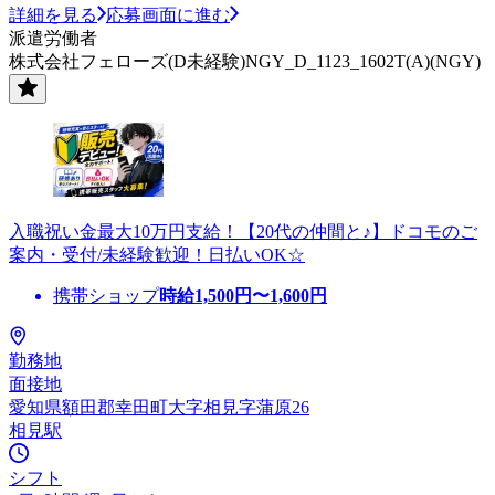
詳細を見る
応募画面に進む
派遣労働者
株式会社フェローズ(D未経験)NGY_D_1123_1602T(A)(NGY)
入職祝い金最大10万円支給！【20代の仲間と♪】ドコモのご
案内・受付/未経験歓迎！日払いOK☆
携帯ショップ
時給
1,500
円〜
1,600
円
勤務地
面接地
愛知県額田郡幸田町大字相見字蒲原26
相見駅
シフト