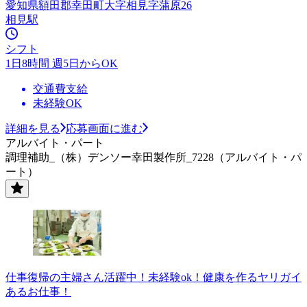
愛知県額田郡幸田町大字相見字蒲原26
相見駅
シフト
1日8時間 週5日からOK
交通費支給
未経験OK
詳細を見る
応募画面に進む
アルバイト・パート
調理補助_（株）デンソー幸田製作所_7228（アルバイト・パ
ート）
仕事復帰の主婦さん活躍中！未経験ok！健康を作るヤリガイ
あるお仕事！