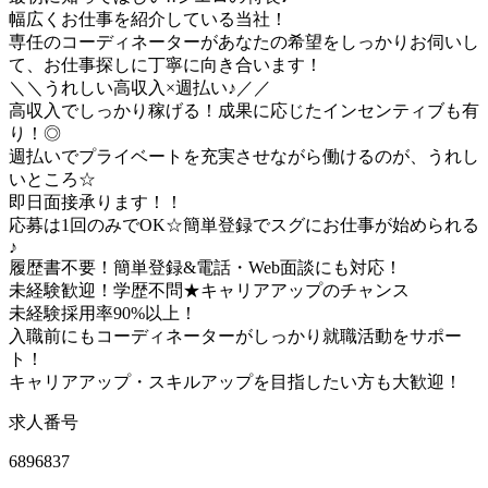
幅広くお仕事を紹介している当社！
専任のコーディネーターがあなたの希望をしっかりお伺いし
て、お仕事探しに丁寧に向き合います！
＼＼うれしい高収入×週払い♪／／
高収入でしっかり稼げる！成果に応じたインセンティブも有
り！◎
週払いでプライベートを充実させながら働けるのが、うれし
いところ☆
即日面接承ります！！
応募は1回のみでOK☆簡単登録でスグにお仕事が始められる
♪
履歴書不要！簡単登録&電話・Web面談にも対応！
未経験歓迎！学歴不問★キャリアアップのチャンス
未経験採用率90%以上！
入職前にもコーディネーターがしっかり就職活動をサポー
ト！
キャリアアップ・スキルアップを目指したい方も大歓迎！
求人番号
6896837