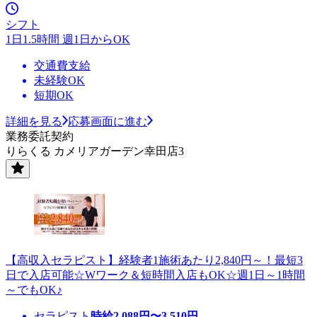
シフト
1日1.5時間 週1日からOK
交通費支給
未経験OK
短期OK
詳細を見る
応募画面に進む
業務委託契約
りらくる カメリアガーデン幸田店3
【高収入セラピスト】経験者1施術あたり2,840円～！最短3
日で入店可能☆Wワーク＆短時間入店もOK☆週1日～1時間
～でもOK♪
セラピスト
時給
2,088
円〜
3,510
円