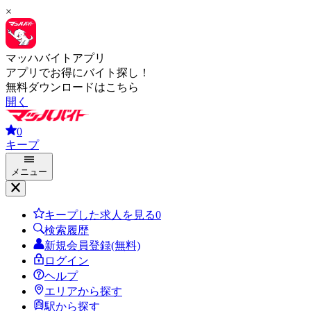
×
マッハバイトアプリ
アプリでお得にバイト探し！
無料ダウンロードはこちら
開く
0
キープ
メニュー
キープした求人を見る
0
検索履歴
新規会員登録(無料)
ログイン
ヘルプ
エリアから探す
駅から探す