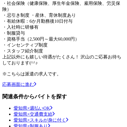
・社会保険（健康保険、厚生年金保険、雇用保険、労災保
険）
・忌引き制度 ・産休、育休制度あり
・有給休暇：6か月勤務後10日付与
・入社時に研修有
・制服貸与
・資格手当（2,500円～最大60,000円）
・インセンティブ制度
・スタッフ紹介制度
上記以外にも嬉しい待遇がたくさん！ 沢山のご応募お待ち
しております(^^♪
※こちらは派遣の求人です。
応募画面に進む
関連条件からバイトを探す
愛知県×週払いOK
愛知県×交通費支給
愛知県×スキルが身に付く
愛知県×制服あり