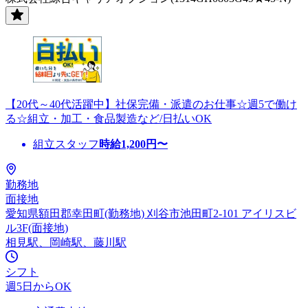
【20代～40代活躍中】社保完備・派遣のお仕事☆週5で働け
る☆組立・加工・食品製造など/日払いOK
組立スタッフ
時給
1,200
円〜
勤務地
面接地
愛知県額田郡幸田町(勤務地) 刈谷市池田町2-101 アイリスビ
ル3F(面接地)
相見駅、岡崎駅、藤川駅
シフト
週5日からOK