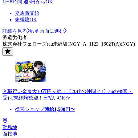
1日8時間 週5日からOK
交通費支給
未経験OK
詳細を見る
応募画面に進む
派遣労働者
株式会社フェローズ(au未経験)NGY_A_1123_1602T(A)(NGY)
入職祝い金最大10万円支給！【20代の仲間と♪】auの接客・
受付/未経験歓迎！日払いOK☆
携帯ショップ
時給
1,500
円〜
勤務地
面接地