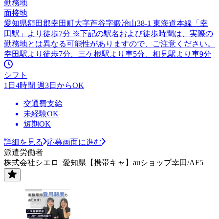
勤務地
面接地
愛知県額田郡幸田町大字芦谷字鍛冶山38-1 東海道本線「幸
田駅」より徒歩7分 ※下記の駅名および徒歩時間は、実際の
勤務地とは異なる可能性がありますので、ご注意ください。
幸田駅より徒歩7分、三ケ根駅より車5分、相見駅より車9分
シフト
1日4時間 週3日からOK
交通費支給
未経験OK
短期OK
詳細を見る
応募画面に進む
派遣労働者
株式会社シエロ_愛知県【携帯キャ】auショップ幸田/AF5