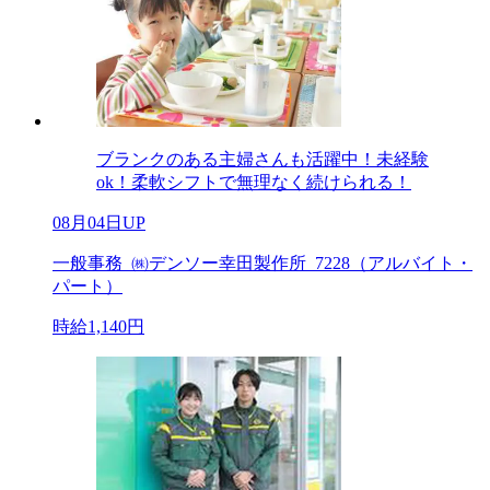
ブランクのある主婦さんも活躍中！未経験
ok！柔軟シフトで無理なく続けられる！
08月04日UP
一般事務_㈱デンソー幸田製作所_7228（アルバイト・
パート）
時給1,140円