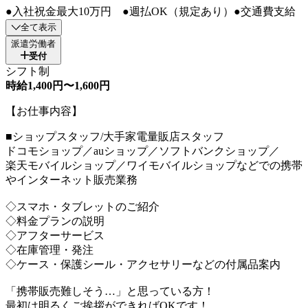
●入社祝金最大10万円 ●週払OK（規定あり）●交通費支給
全て表示
派遣労働者
受付
シフト制
時給1,400円〜1,600円
【お仕事内容】
■ショップスタッフ/大手家電量販店スタッフ
ドコモショップ／auショップ／ソフトバンクショップ／
楽天モバイルショップ／ワイモバイルショップなどでの携帯
やインターネット販売業務
◇スマホ・タブレットのご紹介
◇料金プランの説明
◇アフターサービス
◇在庫管理・発注
◇ケース・保護シール・アクセサリーなどの付属品案内
「携帯販売難しそう…」と思っている方！
最初は明るくご挨拶ができればOKです！