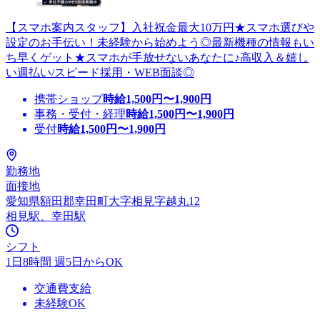
【スマホ案内スタッフ】入社祝金最大10万円★スマホ選びや
設定のお手伝い！未経験から始めよう◎最新機種の情報もい
ち早くゲット★スマホが手放せないあなたに♪高収入＆嬉し
い週払い/スピード採用・WEB面談◎
携帯ショップ
時給
1,500
円〜
1,900
円
事務・受付・経理
時給
1,500
円〜
1,900
円
受付
時給
1,500
円〜
1,900
円
勤務地
面接地
愛知県額田郡幸田町大字相見字越丸12
相見駅、幸田駅
シフト
1日8時間 週5日からOK
交通費支給
未経験OK