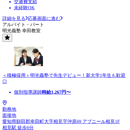
交通費支給
未経験OK
詳細を見る
応募画面に進む
アルバイト・パート
明光義塾 幸田教室
＜積極採用＞明光義塾で先生デビュー！新大学1年生も歓迎
◎
個別指導講師
時給
1,267
円〜
勤務地
面接地
愛知県額田郡幸田町大字相見字沖原69 アブニール相見1F
相見駅 徒歩6分