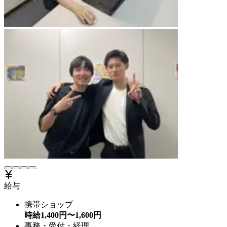
給与
携帯ショップ
時給
1,400
円〜
1,600
円
事務・受付・経理