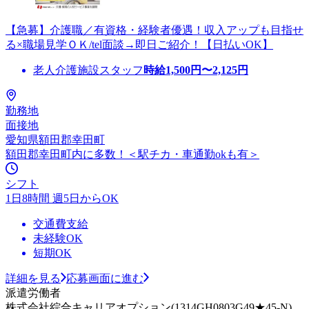
【急募】介護職／有資格・経験者優遇！収入アップも目指せ
る×職場見学ＯＫ/tel面談→即日ご紹介！【日払いOK】
老人介護施設スタッフ
時給
1,500
円〜
2,125
円
勤務地
面接地
愛知県額田郡幸田町
額田郡幸田町内に多数！＜駅チカ・車通勤okも有＞
シフト
1日8時間 週5日からOK
交通費支給
未経験OK
短期OK
詳細を見る
応募画面に進む
派遣労働者
株式会社綜合キャリアオプション(1314GH0803G49★45-N)