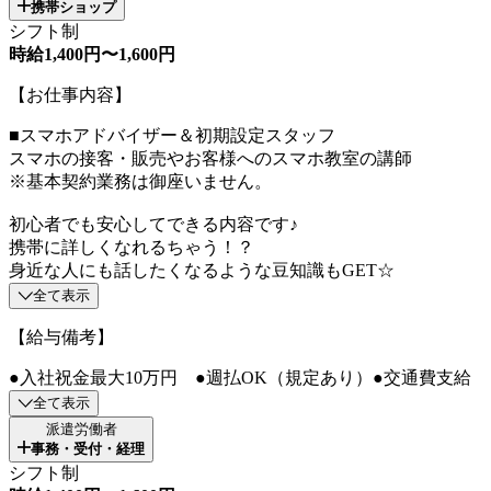
携帯ショップ
シフト制
時給1,400円〜1,600円
【お仕事内容】
■スマホアドバイザー＆初期設定スタッフ
スマホの接客・販売やお客様へのスマホ教室の講師
※基本契約業務は御座いません。
初心者でも安心してできる内容です♪
携帯に詳しくなれるちゃう！？
身近な人にも話したくなるような豆知識もGET☆
全て表示
【給与備考】
●入社祝金最大10万円 ●週払OK（規定あり）●交通費支給
全て表示
派遣労働者
事務・受付・経理
シフト制