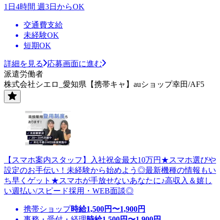
1日4時間 週3日からOK
交通費支給
未経験OK
短期OK
詳細を見る
応募画面に進む
派遣労働者
株式会社シエロ_愛知県【携帯キャ】auショップ幸田/AF5
【スマホ案内スタッフ】入社祝金最大10万円★スマホ選びや
設定のお手伝い！未経験から始めよう◎最新機種の情報もい
ち早くゲット★スマホが手放せないあなたに♪高収入＆嬉し
い週払い/スピード採用・WEB面談◎
携帯ショップ
時給
1,500
円〜
1,900
円
事務・受付・経理
時給
1,500
円〜
1,900
円