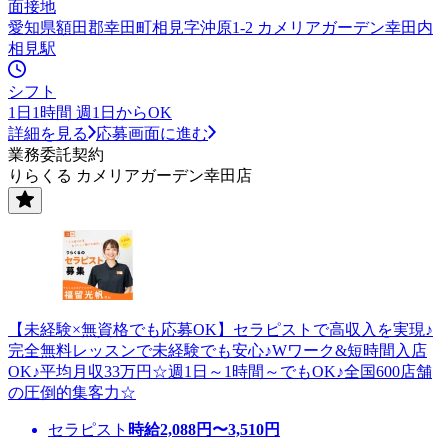
面接地
愛知県額田郡幸田町相見字沖原1-2 カメリアガーデン幸田内
相見駅
シフト
1日1時間 週1日からOK
詳細を見る
応募画面に進む
業務委託契約
りらくる カメリアガーデン幸田店
【未経験×無資格でも応募OK】セラピストで高収入を実現♪
完全無料レッスンで未経験でも安心♪Wワーク&短時間入店
OK♪平均月収33万円☆週1日～1時間～でもOK♪全国600店舗
の圧倒的集客力☆
セラピスト
時給
2,088
円〜
3,510
円