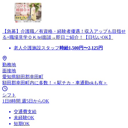
【急募】介護職／有資格・経験者優遇！収入アップも目指せ
る×職場見学ＯＫ/tel面談→即日ご紹介！【日払いOK】
老人介護施設スタッフ
時給
1,500
円〜
2,125
円
勤務地
面接地
愛知県額田郡幸田町
額田郡幸田町内に多数！＜駅チカ・車通勤okも有＞
シフト
1日8時間 週5日からOK
交通費支給
未経験OK
短期OK