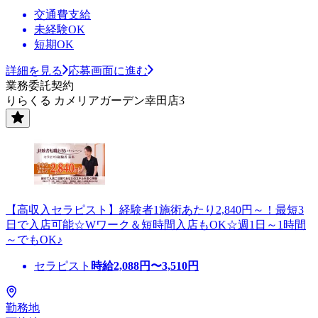
交通費支給
未経験OK
短期OK
詳細を見る
応募画面に進む
業務委託契約
りらくる カメリアガーデン幸田店3
【高収入セラピスト】経験者1施術あたり2,840円～！最短3
日で入店可能☆Wワーク＆短時間入店もOK☆週1日～1時間
～でもOK♪
セラピスト
時給
2,088
円〜
3,510
円
勤務地