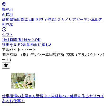
勤務地
面接地
愛知県額田郡幸田町相見字沖原1-2 カメリアガーデン幸田内
相見駅
シフト
1日1時間 週1日からOK
詳細を見る
応募画面に進む
アルバイト・パート
調理補助_（株）デンソー幸田製作所_7228（アルバイト・パ
ート）
仕事復帰の主婦さん活躍中！未経験ok！健康を作るヤリガイ
あるお仕事！