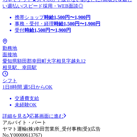
い週払い/スピード採用・WEB面談◎
携帯ショップ
時給
1,500
円〜
1,900
円
事務・受付・経理
時給
1,500
円〜
1,900
円
受付
時給
1,500
円〜
1,900
円
勤務地
面接地
愛知県額田郡幸田町大字相見字越丸12
相見駅、幸田駅
シフト
1日8時間 週5日からOK
交通費支給
未経験OK
詳細を見る
応募画面に進む
アルバイト・パート
ヤマト運輸(株)幸田営業所_受付事務[受](広告
No.Y00000613767)