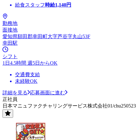
給食スタッフ
時給
1,140
円
勤務地
面接地
愛知県額田郡幸田町大字芦谷字丸山53F
幸田駅
シフト
1日4.5時間 週5日からOK
交通費支給
未経験OK
詳細を見る
応募画面に進む
正社員
日本マニュファクチャリングサービス株式会社01/chu250523