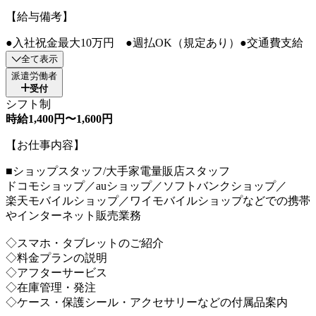
【給与備考】
●入社祝金最大10万円 ●週払OK（規定あり）●交通費支給
全て表示
派遣労働者
受付
シフト制
時給1,400円〜1,600円
【お仕事内容】
■ショップスタッフ/大手家電量販店スタッフ
ドコモショップ／auショップ／ソフトバンクショップ／
楽天モバイルショップ／ワイモバイルショップなどでの携帯
やインターネット販売業務
◇スマホ・タブレットのご紹介
◇料金プランの説明
◇アフターサービス
◇在庫管理・発注
◇ケース・保護シール・アクセサリーなどの付属品案内