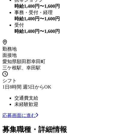
時給
1,400
円〜
1,600
円
事務・受付・経理
時給
1,400
円〜
1,600
円
受付
時給
1,400
円〜
1,600
円
勤務地
面接地
愛知県額田郡幸田町
三ケ根駅、幸田駅
シフト
1日8時間 週5日からOK
交通費支給
未経験歓迎
応募画面に進む
募集職種・詳細情報