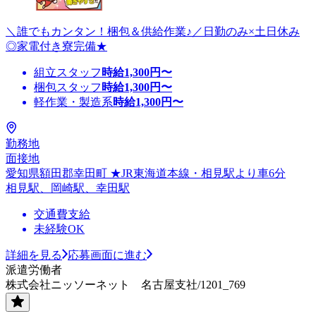
＼誰でもカンタン！梱包＆供給作業♪／日勤のみ×土日休み
◎家電付き寮完備★
組立スタッフ
時給
1,300
円〜
梱包スタッフ
時給
1,300
円〜
軽作業・製造系
時給
1,300
円〜
勤務地
面接地
愛知県額田郡幸田町 ★JR東海道本線・相見駅より車6分
相見駅、岡崎駅、幸田駅
交通費支給
未経験OK
詳細を見る
応募画面に進む
派遣労働者
株式会社ニッソーネット 名古屋支社/1201_769