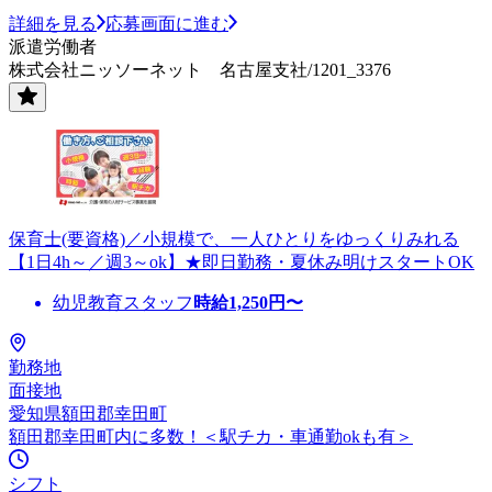
詳細を見る
応募画面に進む
派遣労働者
株式会社ニッソーネット 名古屋支社/1201_3376
保育士(要資格)／小規模で、一人ひとりをゆっくりみれる
【1日4h～／週3～ok】★即日勤務・夏休み明けスタートOK
幼児教育スタッフ
時給
1,250
円〜
勤務地
面接地
愛知県額田郡幸田町
額田郡幸田町内に多数！＜駅チカ・車通勤okも有＞
シフト