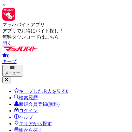
×
マッハバイトアプリ
アプリでお得にバイト探し！
無料ダウンロードはこちら
開く
0
キープ
メニュー
キープした求人を見る
0
検索履歴
新規会員登録(無料)
ログイン
ヘルプ
エリアから探す
駅から探す