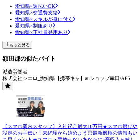
愛知県×週払いOK
愛知県×交通費支給
愛知県×スキルが身に付く
愛知県×制服あり
愛知県×正社員登用あり
もっと見る
額田郡の似たバイト
派遣労働者
株式会社シエロ_愛知県【携帯キャ】auショップ幸田/AF5
【スマホ案内スタッフ】入社祝金最大10万円★スマホ選びや
設定のお手伝い！未経験から始めよう◎最新機種の情報もい
ち早くゲット★スマホが手放せないあなたに♪高収入＆嬉し