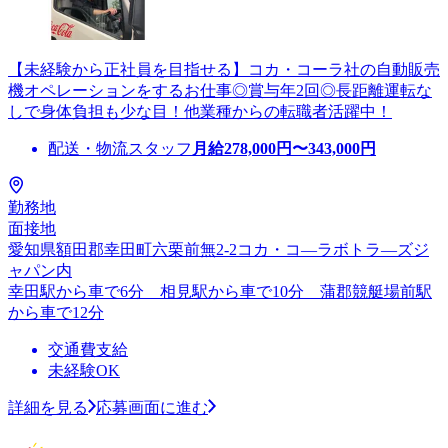
【未経験から正社員を目指せる】コカ・コーラ社の自動販売
機オペレーションをするお仕事◎賞与年2回◎長距離運転な
しで身体負担も少な目！他業種からの転職者活躍中！
配送・物流スタッフ
月給
278,000
円〜
343,000
円
勤務地
面接地
愛知県額田郡幸田町六栗前無2-2コカ・コ―ラボトラ―ズジ
ャパン内
幸田駅から車で6分 相見駅から車で10分 蒲郡競艇場前駅
から車で12分
交通費支給
未経験OK
詳細を見る
応募画面に進む