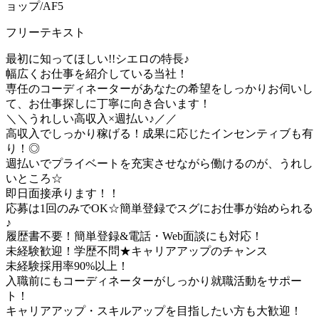
ョップ/AF5
フリーテキスト
最初に知ってほしい!!シエロの特長♪
幅広くお仕事を紹介している当社！
専任のコーディネーターがあなたの希望をしっかりお伺いし
て、お仕事探しに丁寧に向き合います！
＼＼うれしい高収入×週払い♪／／
高収入でしっかり稼げる！成果に応じたインセンティブも有
り！◎
週払いでプライベートを充実させながら働けるのが、うれし
いところ☆
即日面接承ります！！
応募は1回のみでOK☆簡単登録でスグにお仕事が始められる
♪
履歴書不要！簡単登録&電話・Web面談にも対応！
未経験歓迎！学歴不問★キャリアアップのチャンス
未経験採用率90%以上！
入職前にもコーディネーターがしっかり就職活動をサポー
ト！
キャリアアップ・スキルアップを目指したい方も大歓迎！