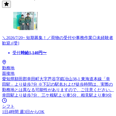
＼2026/7/20~ 短期募集！／荷物の受付や事務作業◎未経験者
歓迎♪[受]
受付
時給
1,140
円〜
勤務地
面接地
愛知県額田郡幸田町大字芦谷字鍛冶山38-1 東海道本線「幸
田駅」より徒歩7分 ※下記の駅名および徒歩時間は、実際の
勤務地とは異なる可能性がありますので、ご注意ください。
幸田駅より徒歩7分、三ケ根駅より車5分、相見駅より車9分
シフト
1日4時間 週3日からOK