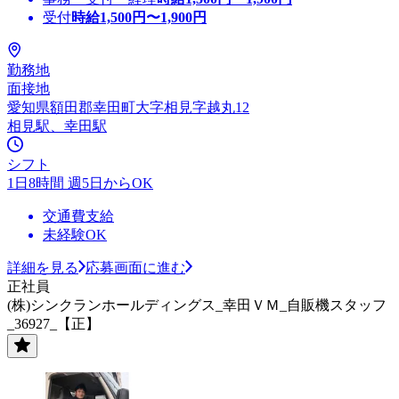
受付
時給
1,500
円〜
1,900
円
勤務地
面接地
愛知県額田郡幸田町大字相見字越丸12
相見駅、幸田駅
シフト
1日8時間 週5日からOK
交通費支給
未経験OK
詳細を見る
応募画面に進む
正社員
(株)シンクランホールディングス_幸田ＶＭ_自販機スタッフ
_36927_【正】