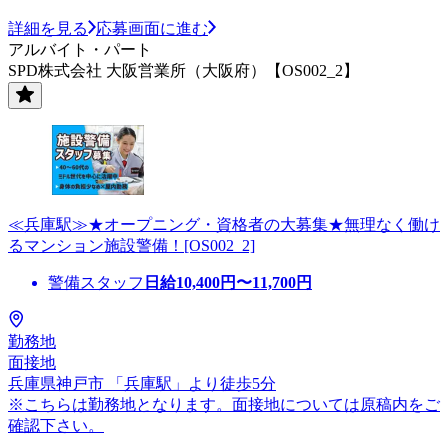
詳細を見る
応募画面に進む
アルバイト・パート
SPD株式会社 大阪営業所（大阪府）【OS002_2】
≪兵庫駅≫★オープニング・資格者の大募集★無理なく働け
るマンション施設警備！[OS002_2]
警備スタッフ
日給
10,400
円〜
11,700
円
勤務地
面接地
兵庫県神戸市 「兵庫駅」より徒歩5分
※こちらは勤務地となります。面接地については原稿内をご
確認下さい。