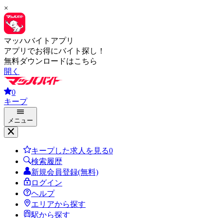
×
マッハバイトアプリ
アプリでお得にバイト探し！
無料ダウンロードはこちら
開く
0
キープ
メニュー
キープした求人を見る
0
検索履歴
新規会員登録(無料)
ログイン
ヘルプ
エリアから探す
駅から探す