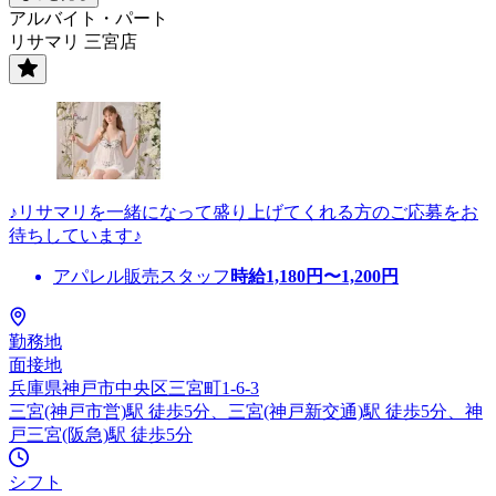
アルバイト・パート
リサマリ 三宮店
♪リサマリを一緒になって盛り上げてくれる方のご応募をお
待ちしています♪
アパレル販売スタッフ
時給
1,180
円〜
1,200
円
勤務地
面接地
兵庫県神戸市中央区三宮町1-6-3
三宮(神戸市営)駅 徒歩5分、三宮(神戸新交通)駅 徒歩5分、神
戸三宮(阪急)駅 徒歩5分
シフト