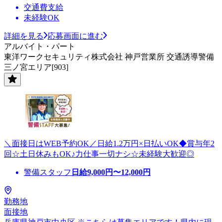
交通費支給
未経験OK
詳細を見る
応募画面に進む
アルバイト・パート
東洋ワークセキュリティ株式会社 神戸営業所 交通誘導警備
三ノ宮エリア[903]
＼面接日はWEB予約OK／日給1.2万円×日払いOK◆賞与年2
回☆土日休みもOK♪力仕事一切ナシ☆未経験大歓迎◎
警備スタッフ
日給
9,000
円〜
12,000
円
勤務地
面接地