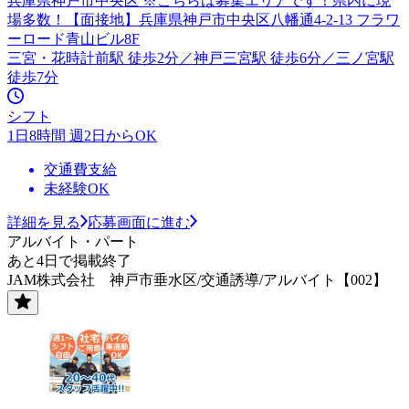
兵庫県神戸市中央区 ※こちらは募集エリアです！県内に現
場多数！【面接地】兵庫県神戸市中央区八幡通4-2-13 フラワ
ーロード青山ビル8F
三宮・花時計前駅 徒歩2分／神戸三宮駅 徒歩6分／三ノ宮駅
徒歩7分
シフト
1日8時間 週2日からOK
交通費支給
未経験OK
詳細を見る
応募画面に進む
アルバイト・パート
あと4日で掲載終了
JAM株式会社 神戸市垂水区/交通誘導/アルバイト【002】