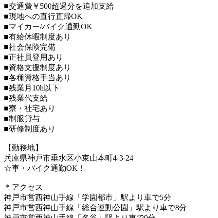
■交通費￥500超過分を追加支給
■現地への直行直帰OK
■マイカー/バイク通勤OK
■有給休暇制度あり
■社会保険完備
■正社員登用あり
■資格支援制度あり
■各種資格手当あり
■残業月10h以下
■残業代支給
■寮・社宅あり
■制服貸与
■研修制度あり
【勤務地】
兵庫県神戸市垂水区小束山本町4-3-24
☆車・バイク通勤OK！
＊アクセス
神戸市営西神山手線「学園都市」駅より車で5分
神戸市営西神山手線「総合運動公園」駅より車で8分
神戸市営西神山手線「名谷」駅より車で9分