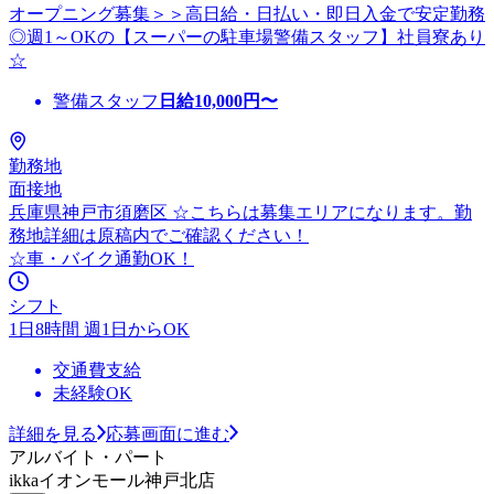
オープニング募集＞＞高日給・日払い・即日入金で安定勤務
◎週1～OKの【スーパーの駐車場警備スタッフ】社員寮あり
☆
警備スタッフ
日給
10,000
円〜
勤務地
面接地
兵庫県神戸市須磨区 ☆こちらは募集エリアになります。勤
務地詳細は原稿内でご確認ください！
☆車・バイク通勤OK！
シフト
1日8時間 週1日からOK
交通費支給
未経験OK
詳細を見る
応募画面に進む
アルバイト・パート
ikkaイオンモール神戸北店