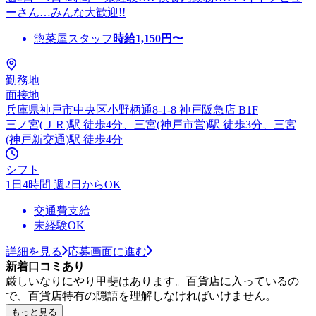
ーさん…みんな大歓迎!!
惣菜屋スタッフ
時給
1,150
円〜
勤務地
面接地
兵庫県神戸市中央区小野柄通8-1-8 神戸阪急店 B1F
三ノ宮(ＪＲ)駅 徒歩4分、三宮(神戸市営)駅 徒歩3分、三宮
(神戸新交通)駅 徒歩4分
シフト
1日4時間 週2日からOK
交通費支給
未経験OK
詳細を見る
応募画面に進む
新着口コミあり
厳しいなりにやり甲斐はあります。百貨店に入っているの
で、百貨店特有の隠語を理解しなければいけません。
もっと見る