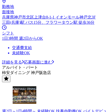
勤務地
面接地
兵庫県神戸市北区上津台8-1-1 イオンモール神戸北3F
三田(兵庫)駅 バス15分、フラワータウン駅 徒歩36分
シフト
1日3時間 週2日からOK
交通費支給
未経験OK
詳細を見る
応募画面に進む
アルバイト・パート
柿安ダイニング 神戸阪急店
週2日～1日4時間～ 未経験OK 扶養内勤務OK バイトデビュ