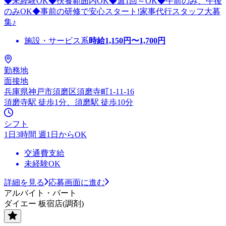
◆未経験OK◆扶養範囲内OK◆週1回～OK◆午前のみ、午後
のみOK◆事前の研修で安心スタート!家事代行スタッフ大募
集♪
施設・サービス系
時給
1,150
円〜
1,700
円
勤務地
面接地
兵庫県神戸市須磨区須磨寺町1-11-16
須磨寺駅 徒歩1分、須磨駅 徒歩10分
シフト
1日3時間 週1日からOK
交通費支給
未経験OK
詳細を見る
応募画面に進む
アルバイト・パート
ダイエー 板宿店(調剤)