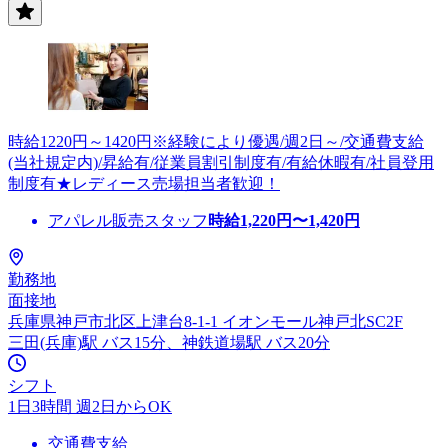
時給1220円～1420円※経験により優遇/週2日～/交通費支給
(当社規定内)/昇給有/従業員割引制度有/有給休暇有/社員登用
制度有★レディース売場担当者歓迎！
アパレル販売スタッフ
時給
1,220
円〜
1,420
円
勤務地
面接地
兵庫県神戸市北区上津台8-1-1 イオンモール神戸北SC2F
三田(兵庫)駅 バス15分、神鉄道場駅 バス20分
シフト
1日3時間 週2日からOK
交通費支給