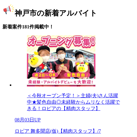
神戸市の新着アルバイト
新着案件181件掲載中！
＜今秋オープン予定！＞主婦(夫)さん活躍
中★髪色自由◎未経験からムリなく活躍で
きる！ロピアの【精肉スタッフ】
08月03日UP
ロピア 舞多聞店(仮)【精肉スタッフ】/7