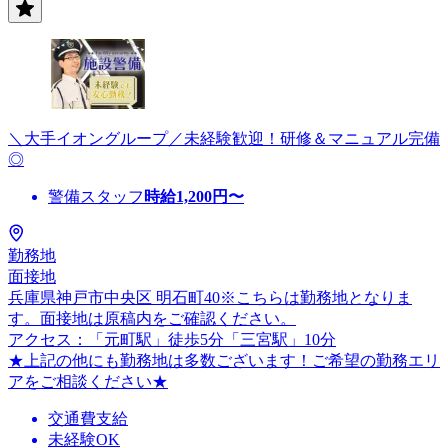
＼大手イオングループ／未経験歓迎！研修＆マニュアル完備
◎
警備スタッフ
時給
1,200
円〜
勤務地
面接地
兵庫県神戸市中央区 明石町40※こちらは勤務地となりま
す。面接地は原稿内をご確認ください。
アクセス：「元町駅」徒歩5分「三宮駅」10分
★上記の他にも勤務地は多数ございます！ご希望の勤務エリ
アをご相談ください★
交通費支給
未経験OK