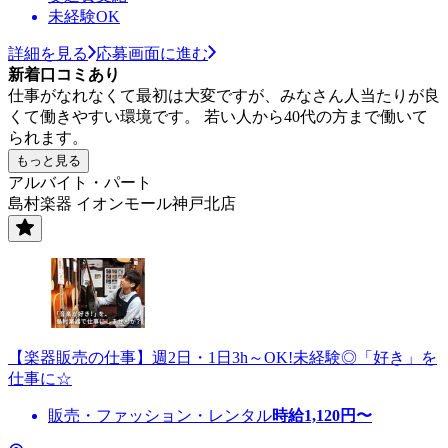
未経験OK
詳細を見る
応募画面に進む
新着口コミあり
仕事がなれなくて最初は大変ですが、みなさん人当たりが良
くて働きやすい環境です。 若い人から40代の方まで働いて
られます。
もっと見る
アルバイト・パート
島村楽器 イオンモール神戸北店
【楽器販売の仕事】週2日・1日3h～OK!未経験◎「好き」を
仕事に☆
販売・ファッション・レンタル
時給
1,120
円〜