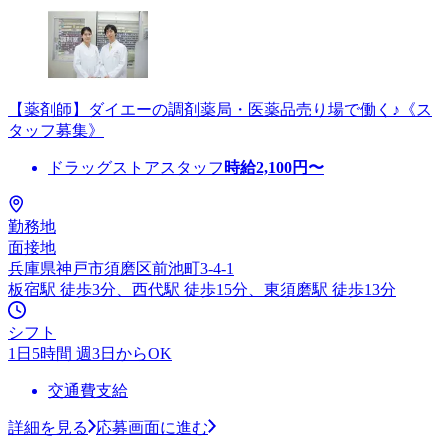
【薬剤師】ダイエーの調剤薬局・医薬品売り場で働く♪《ス
タッフ募集》
ドラッグストアスタッフ
時給
2,100
円〜
勤務地
面接地
兵庫県神戸市須磨区前池町3-4-1
板宿駅 徒歩3分、西代駅 徒歩15分、東須磨駅 徒歩13分
シフト
1日5時間 週3日からOK
交通費支給
詳細を見る
応募画面に進む