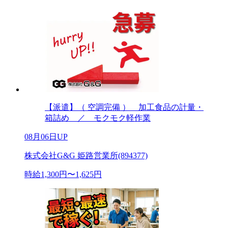
【派遣】（ 空調完備 ） 加工食品の計量・
箱詰め ／ モクモク軽作業
08月06日UP
株式会社G&G 姫路営業所(894377)
時給1,300円〜1,625円