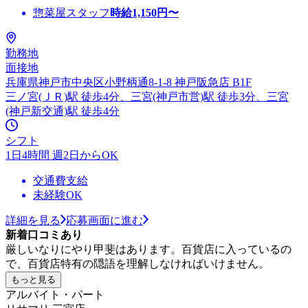
惣菜屋スタッフ
時給
1,150
円〜
勤務地
面接地
兵庫県神戸市中央区小野柄通8-1-8 神戸阪急店 B1F
三ノ宮(ＪＲ)駅 徒歩4分、三宮(神戸市営)駅 徒歩3分、三宮
(神戸新交通)駅 徒歩4分
シフト
1日4時間 週2日からOK
交通費支給
未経験OK
詳細を見る
応募画面に進む
新着口コミあり
厳しいなりにやり甲斐はあります。百貨店に入っているの
で、百貨店特有の隠語を理解しなければいけません。
もっと見る
アルバイト・パート