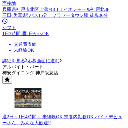
面接地
兵庫県神戸市北区上津台8-1-1 イオンモール神戸北3F
三田(兵庫)駅 バス15分、フラワータウン駅 徒歩36分
シフト
1日3時間 週2日からOK
交通費支給
未経験OK
詳細を見る
応募画面に進む
アルバイト・パート
柿安ダイニング 神戸阪急店
週2日～1日4時間～ 未経験OK 扶養内勤務OK バイトデビュ
ーさん…みんな大歓迎!!