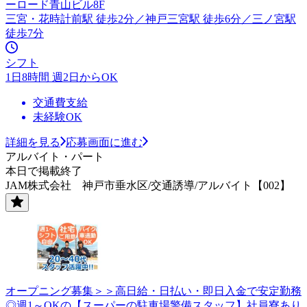
ーロード青山ビル8F
三宮・花時計前駅 徒歩2分／神戸三宮駅 徒歩6分／三ノ宮駅
徒歩7分
シフト
1日8時間 週2日からOK
交通費支給
未経験OK
詳細を見る
応募画面に進む
アルバイト・パート
本日で掲載終了
JAM株式会社 神戸市垂水区/交通誘導/アルバイト【002】
オープニング募集＞＞高日給・日払い・即日入金で安定勤務
◎週1～OKの【スーパーの駐車場警備スタッフ】社員寮あり