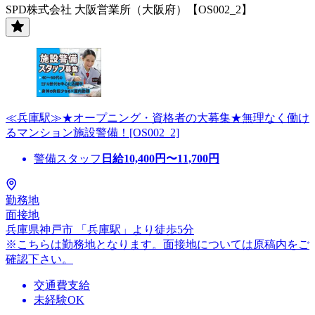
SPD株式会社 大阪営業所（大阪府）【OS002_2】
≪兵庫駅≫★オープニング・資格者の大募集★無理なく働け
るマンション施設警備！[OS002_2]
警備スタッフ
日給
10,400
円〜
11,700
円
勤務地
面接地
兵庫県神戸市 「兵庫駅」より徒歩5分
※こちらは勤務地となります。面接地については原稿内をご
確認下さい。
交通費支給
未経験OK