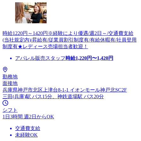
時給1220円～1420円※経験により優遇/週2日～/交通費支給
(当社規定内)/昇給有/従業員割引制度有/有給休暇有/社員登用
制度有★レディース売場担当者歓迎！
アパレル販売スタッフ
時給
1,220
円〜
1,420
円
勤務地
面接地
兵庫県神戸市北区上津台8-1-1 イオンモール神戸北SC2F
三田(兵庫)駅 バス15分、神鉄道場駅 バス20分
シフト
1日3時間 週2日からOK
交通費支給
未経験OK