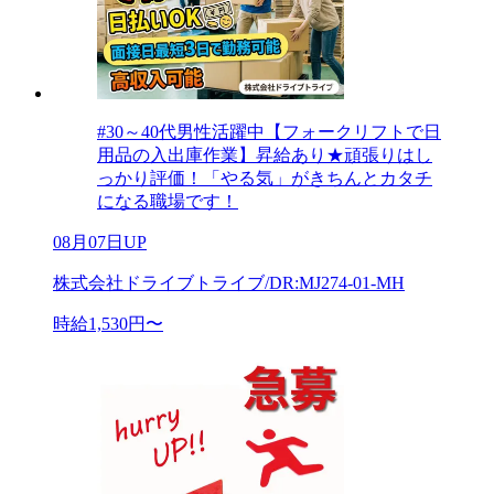
#30～40代男性活躍中【フォークリフトで日
用品の入出庫作業】昇給あり★頑張りはし
っかり評価！「やる気」がきちんとカタチ
になる職場です！
08月07日UP
株式会社ドライブトライブ/DR:MJ274-01-MH
時給1,530円〜