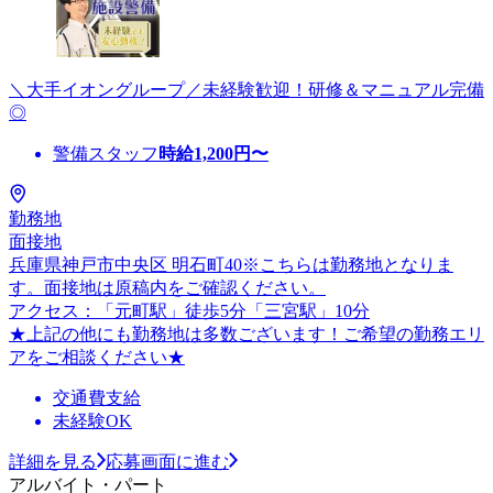
＼大手イオングループ／未経験歓迎！研修＆マニュアル完備
◎
警備スタッフ
時給
1,200
円〜
勤務地
面接地
兵庫県神戸市中央区 明石町40※こちらは勤務地となりま
す。面接地は原稿内をご確認ください。
アクセス：「元町駅」徒歩5分「三宮駅」10分
★上記の他にも勤務地は多数ございます！ご希望の勤務エリ
アをご相談ください★
交通費支給
未経験OK
詳細を見る
応募画面に進む
アルバイト・パート