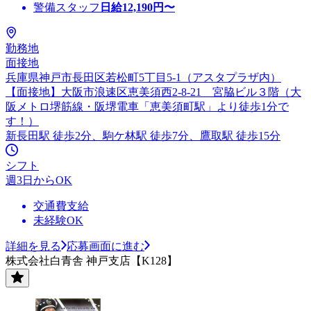
警備スタッフ
日給
12,190
円〜
勤務地
面接地
兵庫県神戸市長田区若松町5丁目5-1（アスタプラザ内）
【面接地】大阪市浪速区恵美須西2-8-21 宮脇ビル３階（大
阪メトロ堺筋線・阪堺電車「恵美須町駅」より徒歩1分で
す！）
新長田駅 徒歩2分、駒ケ林駅 徒歩7分、鷹取駅 徒歩15分
シフト
週3日からOK
交通費支給
未経験OK
詳細を見る
応募画面に進む
株式会社白青舎 神戸支店【K128】