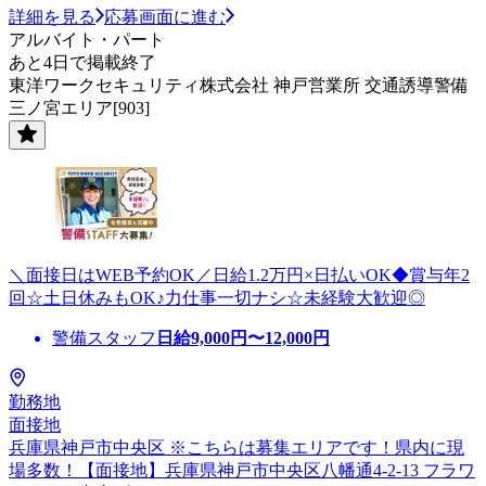
詳細を見る
応募画面に進む
アルバイト・パート
あと4日で掲載終了
東洋ワークセキュリティ株式会社 神戸営業所 交通誘導警備
三ノ宮エリア[903]
＼面接日はWEB予約OK／日給1.2万円×日払いOK◆賞与年2
回☆土日休みもOK♪力仕事一切ナシ☆未経験大歓迎◎
警備スタッフ
日給
9,000
円〜
12,000
円
勤務地
面接地
兵庫県神戸市中央区 ※こちらは募集エリアです！県内に現
場多数！【面接地】兵庫県神戸市中央区八幡通4-2-13 フラワ