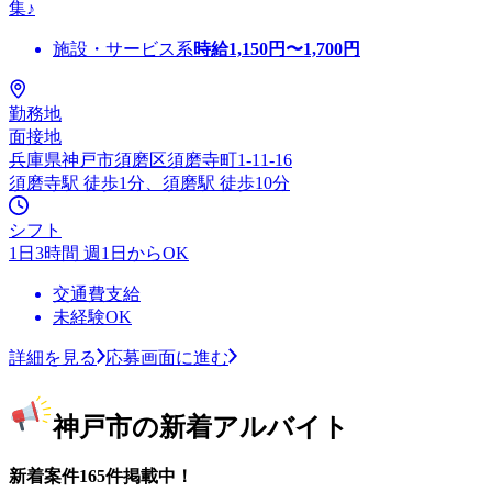
集♪
施設・サービス系
時給
1,150
円〜
1,700
円
勤務地
面接地
兵庫県神戸市須磨区須磨寺町1-11-16
須磨寺駅 徒歩1分、須磨駅 徒歩10分
シフト
1日3時間 週1日からOK
交通費支給
未経験OK
詳細を見る
応募画面に進む
神戸市の新着アルバイト
新着案件165件掲載中！