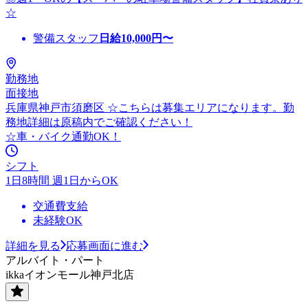
☆
警備スタッフ
日給
10,000
円〜
勤務地
面接地
兵庫県神戸市須磨区 ☆こちらは募集エリアになります。勤
務地詳細は原稿内でご確認ください！
☆車・バイク通勤OK！
シフト
1日8時間 週1日からOK
交通費支給
未経験OK
詳細を見る
応募画面に進む
アルバイト・パート
ikkaイオンモール神戸北店