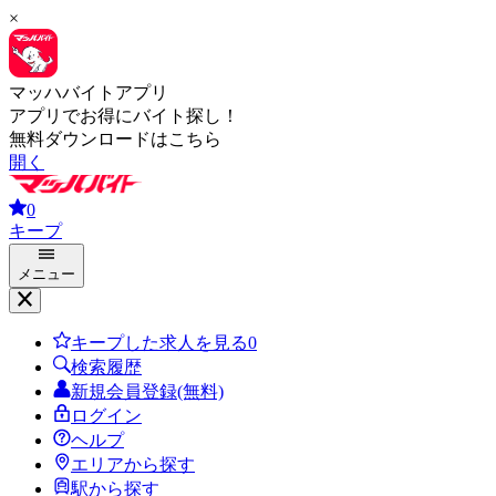
×
マッハバイトアプリ
アプリでお得にバイト探し！
無料ダウンロードはこちら
開く
0
キープ
メニュー
キープした求人を見る
0
検索履歴
新規会員登録(無料)
ログイン
ヘルプ
エリアから探す
駅から探す