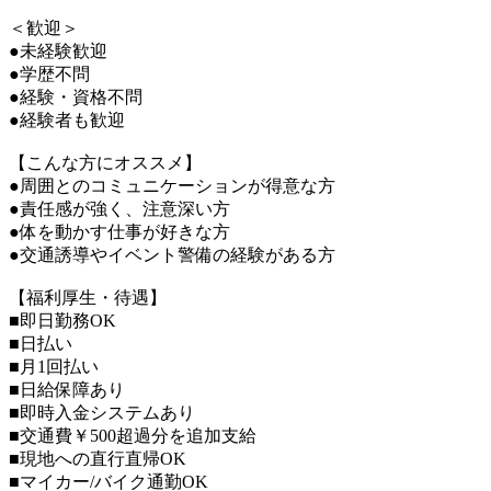
＜歓迎＞
●未経験歓迎
●学歴不問
●経験・資格不問
●経験者も歓迎
【こんな方にオススメ】
●周囲とのコミュニケーションが得意な方
●責任感が強く、注意深い方
●体を動かす仕事が好きな方
●交通誘導やイベント警備の経験がある方
【福利厚生・待遇】
■即日勤務OK
■日払い
■月1回払い
■日給保障あり
■即時入金システムあり
■交通費￥500超過分を追加支給
■現地への直行直帰OK
■マイカー/バイク通勤OK