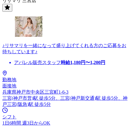
リサマリ 三宮店
♪リサマリを一緒になって盛り上げてくれる方のご応募をお
待ちしています♪
アパレル販売スタッフ
時給
1,180
円〜
1,200
円
勤務地
面接地
兵庫県神戸市中央区三宮町1-6-3
三宮(神戸市営)駅 徒歩5分、三宮(神戸新交通)駅 徒歩5分、神
戸三宮(阪急)駅 徒歩5分
シフト
1日6時間 週3日からOK