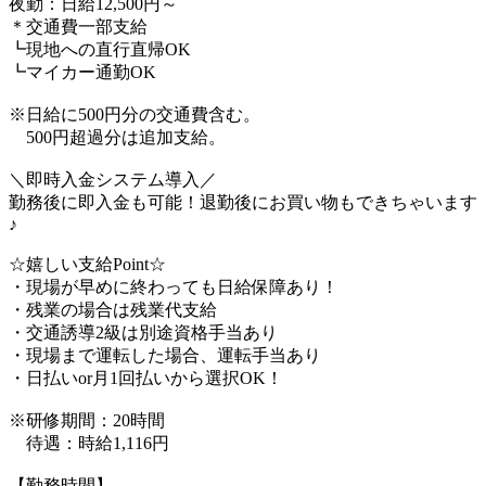
夜勤：日給12,500円～
＊交通費一部支給
┗現地への直行直帰OK
┗マイカー通勤OK
※日給に500円分の交通費含む。
500円超過分は追加支給。
＼即時入金システム導入／
勤務後に即入金も可能！退勤後にお買い物もできちゃいます
♪
☆嬉しい支給Point☆
・現場が早めに終わっても日給保障あり！
・残業の場合は残業代支給
・交通誘導2級は別途資格手当あり
・現場まで運転した場合、運転手当あり
・日払いor月1回払いから選択OK！
※研修期間：20時間
待遇：時給1,116円
【勤務時間】