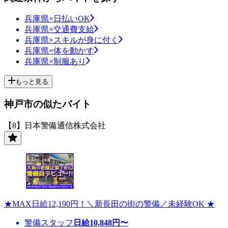
兵庫県×日払いOK
兵庫県×交通費支給
兵庫県×スキルが身に付く
兵庫県×体を動かす
兵庫県×制服あり
もっと見る
神戸市の似たバイト
【8】日本警備通信株式会社
★MAX日給12,190円！＼新長田の街の警備／未経験OK ★
警備スタッフ
日給
10,848
円〜